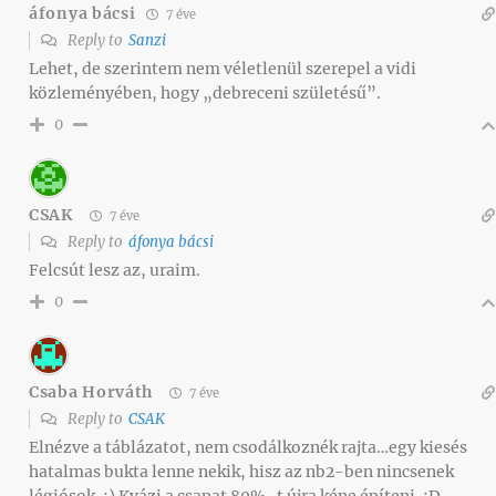
áfonya bácsi
7 éve
Reply to
Sanzi
Lehet, de szerintem nem véletlenül szerepel a vidi
közleményében, hogy „debreceni születésű”.
0
CSAK
7 éve
Reply to
áfonya bácsi
Felcsút lesz az, uraim.
0
Csaba Horváth
7 éve
Reply to
CSAK
Elnézve a táblázatot, nem csodálkoznék rajta…egy kiesés
hatalmas bukta lenne nekik, hisz az nb2-ben nincsenek
légiósok. :) Kvázi a csapat 80%-t újra kéne építeni. :D