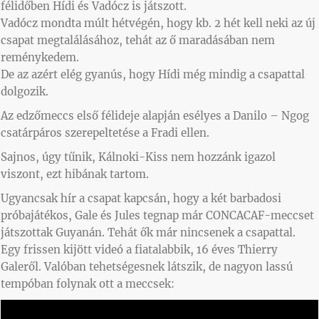
félidőben Hídi és Vadócz is játszott.
Vadócz mondta múlt hétvégén, hogy kb. 2 hét kell neki az új
csapat megtalálásához, tehát az ő maradásában nem
reménykedem.
De az azért elég gyanús, hogy Hídi még mindig a csapattal
dolgozik.
Az edzőmeccs első félideje alapján esélyes a Danilo – Ngog
csatárpáros szerepeltetése a Fradi ellen.
Sajnos, úgy tűnik, Kálnoki-Kiss nem hozzánk igazol
viszont, ezt hibának tartom.
Ugyancsak hír a csapat kapcsán, hogy a két barbadosi
próbajátékos, Gale és Jules tegnap már CONCACAF-meccset
játszottak Guyanán. Tehát ők már nincsenek a csapattal.
Egy frissen kijött videó a fiatalabbik, 16 éves Thierry
Galeről. Valóban tehetségesnek látszik, de nagyon lassú
tempóban folynak ott a meccsek: