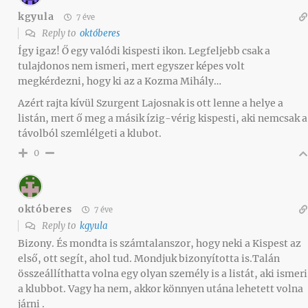
kgyula
7 éve
Reply to
októberes
Így igaz! Ő egy valódi kispesti ikon. Legfeljebb csak a
tulajdonos nem ismeri, mert egyszer képes volt
megkérdezni, hogy ki az a Kozma Mihály…
Azért rajta kívül Szurgent Lajosnak is ott lenne a helye a
listán, mert ő meg a másik ízig-vérig kispesti, aki nemcsak a
távolból szemlélgeti a klubot.
0
októberes
7 éve
Reply to
kgyula
Bizony. És mondta is számtalanszor, hogy neki a Kispest az
első, ott segít, ahol tud. Mondjuk bizonyította is.Talán
összeállíthatta volna egy olyan személy is a listát, aki ismeri
a klubbot. Vagy ha nem, akkor könnyen utána lehetett volna
járni .