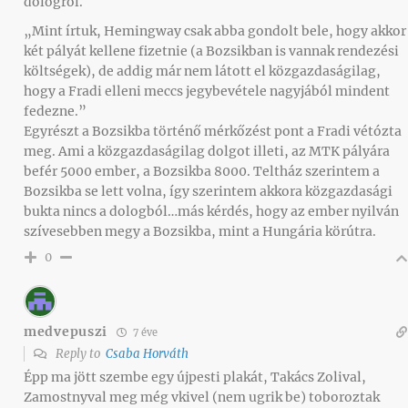
dologról.
„Mint írtuk, Hemingway csak abba gondolt bele, hogy akkor
két pályát kellene fizetnie (a Bozsikban is vannak rendezési
költségek), de addig már nem látott el közgazdaságilag,
hogy a Fradi elleni meccs jegybevétele nagyjából mindent
fedezne.”
Egyrészt a Bozsikba történő mérkőzést pont a Fradi vétózta
meg. Ami a közgazdaságilag dolgot illeti, az MTK pályára
befér 5000 ember, a Bozsikba 8000. Teltház szerintem a
Bozsikba se lett volna, így szerintem akkora közgazdasági
bukta nincs a dologból…más kérdés, hogy az ember nyilván
szívesebben megy a Bozsikba, mint a Hungária körútra.
0
medvepuszi
7 éve
Reply to
Csaba Horváth
Épp ma jött szembe egy újpesti plakát, Takács Zolival,
Zamostnyval meg még vkivel (nem ugrik be) toboroztak