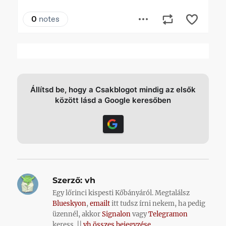
Állítsd be, hogy a Csakblogot mindig az elsők
között lásd a Google keresőben
Szerző:
vh
Egy lőrinci kispesti Kőbányáról. Megtalálsz
Blueskyon
,
emailt
itt tudsz írni nekem, ha pedig
üzennél, akkor
Signalon
vagy
Telegramon
keress. ||
vh összes bejegyzése