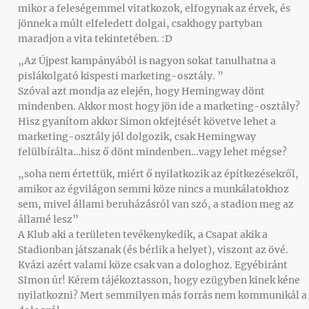
mikor a feleségemmel vitatkozok, elfogynak az érvek, és
jönnek a múlt elfeledett dolgai, csakhogy partyban
maradjon a vita tekintetében. :D
„Az Újpest kampányából is nagyon sokat tanulhatna a
pislákolgató kispesti marketing-osztály. ”
Szóval azt mondja az elején, hogy Hemingway dönt
mindenben. Akkor most hogy jön ide a marketing-osztály?
Hisz gyanítom akkor Simon okfejtését követve lehet a
marketing-osztály jól dolgozik, csak Hemingway
felülbírálta…hisz ő dönt mindenben…vagy lehet mégse?
„soha nem értettük, miért ő nyilatkozik az építkezésekről,
amikor az égvilágon semmi köze nincs a munkálatokhoz
sem, mivel állami beruházásról van szó, a stadion meg az
államé lesz”
A Klub aki a területen tevékenykedik, a Csapat akik a
Stadionban játszanak (és bérlik a helyet), viszont az övé.
Kvázi azért valami köze csak van a dologhoz. Egyébiránt
SImon úr! Kérem tájékoztasson, hogy ezügyben kinek kéne
nyilatkozni? Mert semmilyen más forrás nem kommunikál a