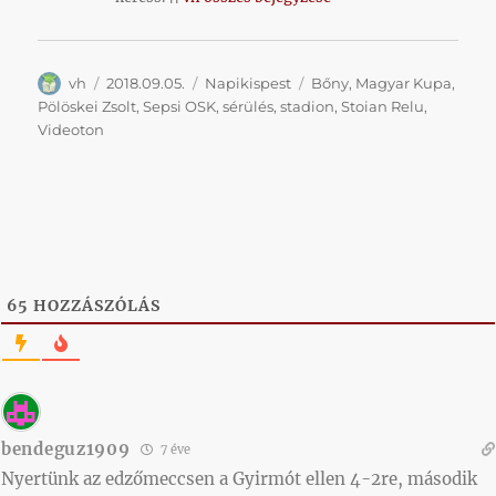
Szerző
Közzétéve
Kategória
Címke
vh
2018.09.05.
Napikispest
Bőny
,
Magyar Kupa
,
Pölöskei Zsolt
,
Sepsi OSK
,
sérülés
,
stadion
,
Stoian Relu
,
Videoton
65
HOZZÁSZÓLÁS
bendeguz1909
7 éve
Nyertünk az edzőmeccsen a Gyirmót ellen 4-2re, második