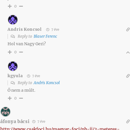
0
Andris Koncsol
7 éve
Reply to
Blaser Ferenc
Hol van Nagy Geri?
0
kgyula
7 éve
Reply to
Andris Koncsol
Ő nem a múlt.
0
áfonya bácsi
7 éve
http://www.csakfoci.hu/magyar-foci/nb-ii/2-meteres-