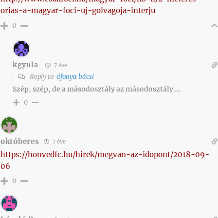
orias-a-magyar-foci-uj-golvagoja-interju
0
kgyula
7 éve
Reply to
áfonya bácsi
Szép, szép, de a másodosztály az másodosztály….
0
októberes
7 éve
https://honvedfc.hu/hirek/megvan-az-idopont/2018-09-
06
0