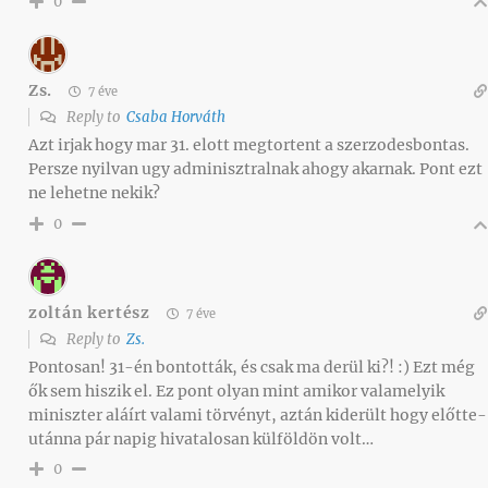
0
Zs.
7 éve
Reply to
Csaba Horváth
Azt irjak hogy mar 31. elott megtortent a szerzodesbontas.
Persze nyilvan ugy adminisztralnak ahogy akarnak. Pont ezt
ne lehetne nekik?
0
zoltán kertész
7 éve
Reply to
Zs.
Pontosan! 31-én bontották, és csak ma derül ki?! :) Ezt még
ők sem hiszik el. Ez pont olyan mint amikor valamelyik
miniszter aláírt valami törvényt, aztán kiderült hogy előtte-
utánna pár napig hivatalosan külföldön volt…
0