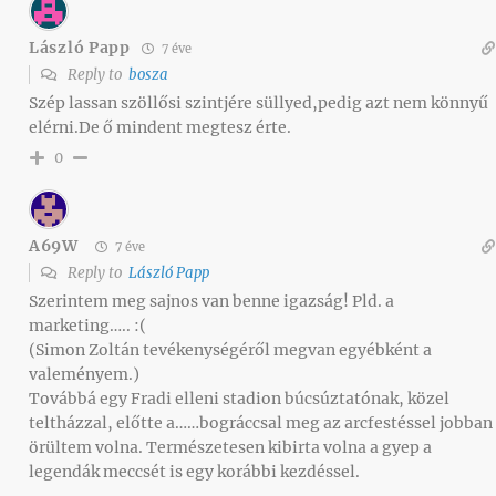
László Papp
7 éve
Reply to
bosza
Szép lassan szöllősi szintjére süllyed,pedig azt nem könnyű
elérni.De ő mindent megtesz érte.
0
A69W
7 éve
Reply to
László Papp
Szerintem meg sajnos van benne igazság! Pld. a
marketing….. :(
(Simon Zoltán tevékenységéről megvan egyébként a
valeményem.)
Továbbá egy Fradi elleni stadion búcsúztatónak, közel
teltházzal, előtte a……bográccsal meg az arcfestéssel jobban
örültem volna. Természetesen kibirta volna a gyep a
legendák meccsét is egy korábbi kezdéssel.