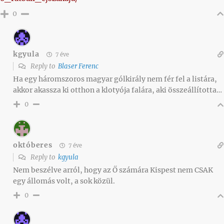
0
kgyula
7 éve
Reply to
Blaser Ferenc
Ha egy háromszoros magyar gólkirály nem fér fel a listára,
akkor akassza ki otthon a klotyója falára, aki összeállította…
0
októberes
7 éve
Reply to
kgyula
Nem beszélve arról, hogy az Ő számára Kispest nem CSAK
egy állomás volt, a sok közül.
0