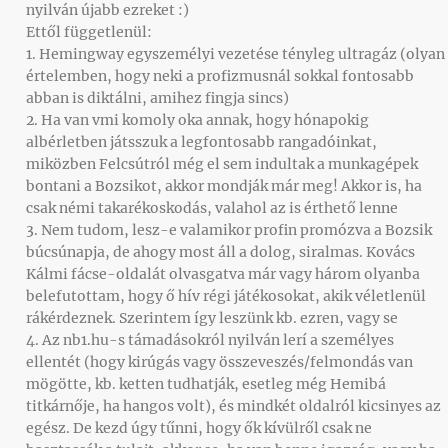
nyilván újabb ezreket :)
Ettől függetlenül:
1. Hemingway egyszemélyi vezetése tényleg ultragáz (olyan
értelemben, hogy neki a profizmusnál sokkal fontosabb
abban is diktálni, amihez fingja sincs)
2. Ha van vmi komoly oka annak, hogy hónapokig
albérletben játsszuk a legfontosabb rangadóinkat,
miközben Felcsútról még el sem indultak a munkagépek
bontani a Bozsikot, akkor mondják már meg! Akkor is, ha
csak némi takarékoskodás, valahol az is érthető lenne
3. Nem tudom, lesz-e valamikor profin promózva a Bozsik
búcsúnapja, de ahogy most áll a dolog, siralmas. Kovács
Kálmi fácse-oldalát olvasgatva már vagy három olyanba
belefutottam, hogy ő hív régi játékosokat, akik véletlenül
rákérdeznek. Szerintem így leszünk kb. ezren, vagy se
4. Az nb1.hu-s támadásokról nyilván lerí a személyes
ellentét (hogy kirúgás vagy összeveszés/felmondás van
mögötte, kb. ketten tudhatják, esetleg még Hemibá
titkárnője, ha hangos volt), és mindkét oldalról kicsinyes az
egész. De kezd úgy tűnni, hogy ők kívülről csak ne