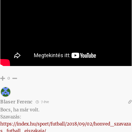
0
Blaser Ferenc
7 éve
Bocs, ha már volt.
Szavazás:
https://index.hu/sport/futball/2018/09/02/honved_szavaza
s_futball_ejszakaja/