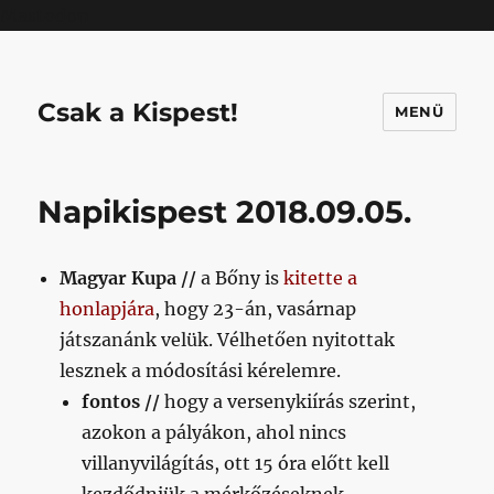
Mastodon
Csak a Kispest!
MENÜ
Napikispest 2018.09.05.
Magyar Kupa //
a Bőny is
kitette a
honlapjára
, hogy 23-án, vasárnap
játszanánk velük. Vélhetően nyitottak
lesznek a módosítási kérelemre.
fontos //
hogy a versenykiírás szerint,
azokon a pályákon, ahol nincs
villanyvilágítás, ott 15 óra előtt kell