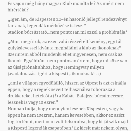
És vajon még hány magyar Klub mondta le? Az miért nem
hírértékű?
„Igen ám, de Kispesten 22-én hasonló jellegű rendezvényt
tartanak, legendák mérkőzése is lesz.”
Stadion búcsúztató…nem pontosan mi ezzel a problémája?
„Mint megírtuk, az ezen való részvételt kemény, egy tál
gulyáslevessel kívánta meghálálni a klub az ikonoknak”
Szerintem abból mindenki ehet ingyenesen, nem csak az
ikonok. Egyébiránt nem pontosan értem, hogy mi köze van
az újságírónak ahhoz, hogy Hemingway milyen
javadalmazást ígért a kispesti „ikonoknak”. :)
„ami a világon egyedülálló, hiszen az Újpest is azt csinálja
éppen, hogy a régiek neveit felhasználva toborozza a
drukkereket hetek óta (!) a Kabát-Balajcza búcsúmeccsre,
lesznek is vagy 10 ezren”
Honnan tudja, hogy mennyien lesznek Kispesten, vagy ha
éppen ha nem 10ezren, hanem kevesebben, akkor ez azért
fog történni, mert nem volt felsorolva, hogy ki játszik majd
a Kispesti legendák csapatában? Ez kicsit már nekem olyan,