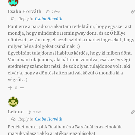
Csaba Horváth
7 éve
Reply to
Csaba Horváth
Pont erre a paradoxra akartam reflektálni, hogy egyszer azt
mondja, hogy mindenbe Hemingway dönt, és az Ő hülye
döntései, aztán meg el kezdi szidni a marketingeseket, hogy
milyen béna dolgokat csinálnak. :)
Egyébiránt tulajdonosi habitus kérdés, hogy ki miben dönt.
Van olyan tulajdonos, aki háttérbe vonulva, csak az év végi
eredmény számokat nézi, de sok olyan tulajdonos volt, aki
elvárja, hogy a döntési alternatívák közül ő mondja ki a
végsőt. :)
0
Lelenc
7 éve
Reply to
Csaba Horváth
Fenéket nem… pl A Realban és a Barcánál is az elnökük
maguk választják ki a játékosigazolásokat