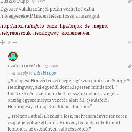
László Papp
7 éve
Egyszer valaki már jól pofán verhetné ezt a
h.lyegyereket!Minden héten fossa a f.szságait.
http://nb1.hu/m/otp-bank-liga/unjuk-de-megint-
helyretesszuk-hemingway-kozlemenyet
0
Csaba Horváth
7 éve
Reply to
László Papp
„Budapest Honvéd vezetősége, egészen pontosan George F.
Hemingway, aki egyedül dönt Kispesten mindenről.”
Ilyen szituért azért nem kell messzire menni, az egész
ország egyszemélyes vezetés alatt áll. :) Másfelől
Hemingway a tulaj. Kinek kéne döntenie?
„‘Holnap Futball Éjszakája lesz, mely eseményre rengeteg
csapat jelentkezett, ám a Honvéd, technikai okok miatt
lemondta az eseményen való részvételt”