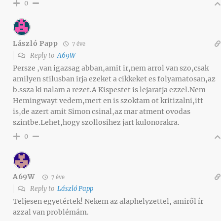
0
László Papp
7 éve
Reply to
A69W
Persze ,van igazsag abban,amit ir,nem arrol van szo,csak
amilyen stilusban irja ezeket a cikkeket es folyamatosan,az
b.ssza ki nalam a rezet.A Kispestet is lejaratja ezzel.Nem
Hemingwayt vedem,mert en is szoktam ot kritizalni,itt
is,de azert amit Simon csinal,az mar atment ovodas
szintbe.Lehet,hogy szollosihez jart kulonorakra.
0
A69W
7 éve
Reply to
László Papp
Teljesen egyetértek! Nekem az alaphelyzettel, amiről ír
azzal van problémám.