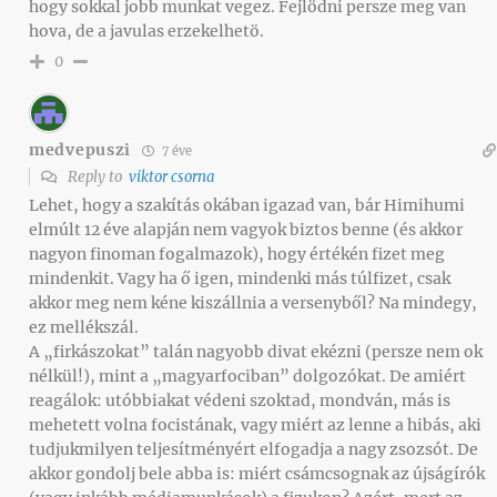
hogy sokkal jobb munkat vegez. Fejlödni persze meg van
hova, de a javulas erzekelhetö.
0
medvepuszi
7 éve
Reply to
viktor csorna
Lehet, hogy a szakítás okában igazad van, bár Himihumi
elmúlt 12 éve alapján nem vagyok biztos benne (és akkor
nagyon finoman fogalmazok), hogy értékén fizet meg
mindenkit. Vagy ha ő igen, mindenki más túlfizet, csak
akkor meg nem kéne kiszállnia a versenyből? Na mindegy,
ez mellékszál.
A „firkászokat” talán nagyobb divat ekézni (persze nem ok
nélkül!), mint a „magyarfociban” dolgozókat. De amiért
reagálok: utóbbiakat védeni szoktad, mondván, más is
mehetett volna focistának, vagy miért az lenne a hibás, aki
tudjukmilyen teljesítményért elfogadja a nagy zsozsót. De
akkor gondolj bele abba is: miért csámcsognak az újságírók