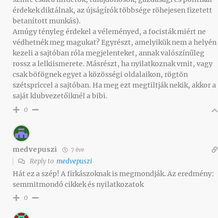
érdekek diktálnak, az újságírók többsége röhejesen fizetett
betanított munkás).
Amúgy tényleg érdekel a véleményed, a focisták miért ne
védhetnék meg magukat? Egyrészt, amelyikük nem a helyén
kezeli a sajtóban róla megjelenteket, annak valószínűleg
rossz a lelkiismerete. Másrészt, ha nyilatkoznak vmit, vagy
csak böfögnek egyet a közösségi oldalaikon, rögtön
szétspriccel a sajtóban. Ha meg ezt megtiltják nekik, akkor a
saját klubvezetőiknél a bibi.
0
medvepuszi
7 éve
Reply to
medvepuszi
Hát ez a szép! A firkászoknak is megmondják. Az eredmény:
semmitmondó cikkek és nyilatkozatok
0