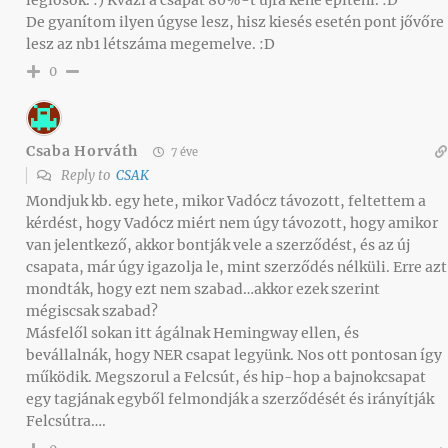
De gyanítom ilyen úgyse lesz, hisz kiesés esetén pont jővőre
lesz az nb1 létszáma megemelve. :D
0
Csaba Horváth
7 éve
Reply to
CSAK
Mondjuk kb. egy hete, mikor Vadócz távozott, feltettem a
kérdést, hogy Vadócz miért nem úgy távozott, hogy amikor
van jelentkező, akkor bontják vele a szerződést, és az új
csapata, már úgy igazolja le, mint szerződés nélküli. Erre azt
mondták, hogy ezt nem szabad…akkor ezek szerint
mégiscsak szabad?
Másfelől sokan itt ágálnak Hemingway ellen, és
bevállalnák, hogy NER csapat legyünk. Nos ott pontosan így
működik. Megszorul a Felcsút, és hip-hop a bajnokcsapat
egy tagjának egyből felmondják a szerződését és irányítják
Felcsútra….