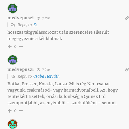
medvepuszi
7 éve
Reply to
Zs.
hosszas tárgyalássorozat után szerencsére sikerült
megegyeznie a két klubnak
0
medvepuszi
7 éve
Reply to
Csaba Horváth
Botka, Prosser, Koszta, Lanza. Mi is rég Ner-csapat
vagyunk, csak másod- vagy harmadvonalbeli. Az, hogy
fentiekért fizettek, óriási különbség a Quinex Ltd
szempontjàból, az enyémből – szurkolóként – semmi.
0