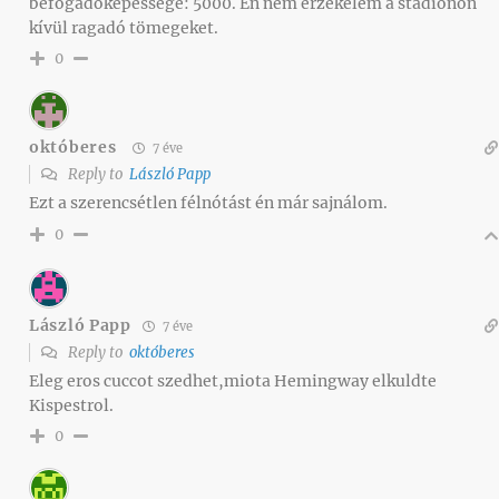
befogadóképessége: 5000. Én nem érzékelem a stadionon
kívül ragadó tömegeket.
0
októberes
7 éve
Reply to
László Papp
Ezt a szerencsétlen félnótást én már sajnálom.
0
László Papp
7 éve
Reply to
októberes
Eleg eros cuccot szedhet,miota Hemingway elkuldte
Kispestrol.
0