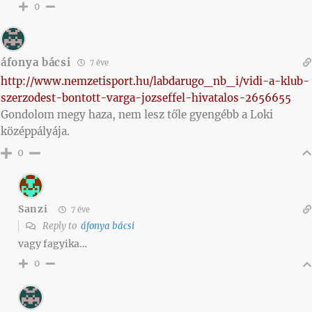
0
áfonya bácsi
7 éve
http://www.nemzetisport.hu/labdarugo_nb_i/vidi-a-klub-
szerzodest-bontott-varga-jozseffel-hivatalos-2656655
Gondolom megy haza, nem lesz tőle gyengébb a Loki
középpályája.
0
Sanzi
7 éve
Reply to
áfonya bácsi
vagy fagyika…
0