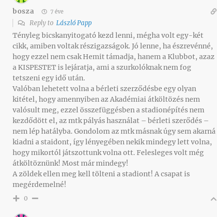
bosza
7 éve
Reply to
László Papp
Tényleg bicskanyitogató kezd lenni, mégha volt egy-két
cikk, amiben voltak részigazságok. Jó lenne, ha észrevénné,
hogy ezzel nem csak Hemit támadja, hanem a Klubbot, azaz
a KISPESTET is lejáratja, ami a szurkolóknak nem fog
tetszeni egy idő után.
Valóban lehetett volna a bérleti szerződésbe egy olyan
kitétel, hogy amennyiben az Akadémiai átköltözés nem
valósult meg, ezzel összefüggésben a stadionépítés nem
kezdődött el, az mtk pályás használat – bérleti szerődés –
nem lép hatályba. Gondolom az mtk másnak úgy sem akarná
kiadni a staidont, így lényegében nekik mindegy lett volna,
hogy mikortól játszottunk volna ott. Felesleges volt még
átköltöznünk! Most már mindegy!
A zöldek ellen meg kell tölteni a stadiont! A csapat is
megérdemelné!
0