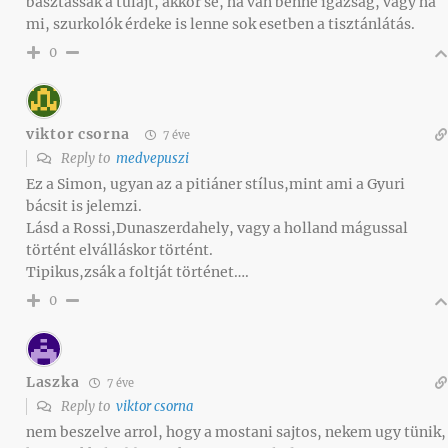
basztassák a tulajt, akkor se, ha van benne igazság, vagy ha
mi, szurkolók érdeke is lenne sok esetben a tisztánlátás.
0
viktor csorna
7 éve
Reply to
medvepuszi
Ez a Simon, ugyan az a pitiáner stílus,mint ami a Gyuri
bácsit is jelemzi.
Lásd a Rossi,Dunaszerdahely, vagy a holland mágussal
történt elválláskor történt.
Tipikus,zsák a foltját történet….
0
Laszka
7 éve
Reply to
viktor csorna
nem beszelve arrol, hogy a mostani sajtos, nekem ugy tünik,