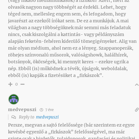
(vagy inkább médiamunkások) a fizukon? Azért, mert az
olvasók nagyon nagy többségét az érdekli. Lehet, hogy
téged nem, mellesleg engem sem, és lefogadom, hogy
javarészt az ezekről írókat sem. De ez a munkájuk. A mai
világban a nagy többségüknek már semmi más feladatuk
nincs, csak kiszolgálni a kattintás- vagy példányszám
alapján feketén-fehéren kiderülő tömegigényeket. Alig van
már olyan médium, ahol nem ez a lényeg. Szappanoperák,
röhejes színvonalú műsorok, valóságshowk, halálhírek,
botrányok, ökörségek, ki mennyit keres – ezekre ugrik a
nép. Ebből (is) működnek a tévék, újságok, weboldalak,
ebből (is) kapják a fizetésüket a „firkászok”.
0
medvepuszi
7 éve
Reply to
medvepuszi
Persze, megvan a sajtó felelőssége (bár szerintem ez egyre
kevésbé egyenlő a „firkászok” felelősségével, ma már
szinte csak a hirdetők, tulajdonosok, gazdasági és politikai