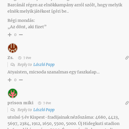
Barcánál régen az elnökkampány arról szólt, hogy melyik
elnök melyik játékost ígéri be..
Régi mondás:
„Az dönt, aki fizet”
0
Zs.
7 éve
Reply to
László Papp
Atyaisten, micsoda szanalmas egy faszkalap…
0
prison miki
7 éve
Reply to
László Papp
utolsó 5 év Kispest-fradijainak nézőszáma: 4680, 4423,
5697, 2384, 1912, 1650, 5500, 5000. Új Hidegkuti stadion