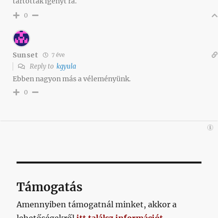
tartottak igényt rá.
0
Sunset
7 éve
Reply to
kgyula
Ebben nagyon más a véleményünk.
0
Támogatás
Amennyiben támogatnál minket, akkor a