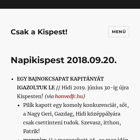
Mastodon
Csak a Kispest!
MENÜ
Napikispest 2018.09.20.
EGY BAJNOKCSAPAT KAPITÁNYÁT
IGAZOLTUK LE //
Hidi 2019. június 30-ig újra
Kispesten!
(via
honvedfc.hu
)
Pilík kapott egy komoly konkurenciát, sőt,
a Nagy Geri, Gazdag, Hidi középpályára
csak csettinteni tudok. Szevasz, itthon,
Patrik!