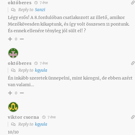
októberes
7 éve
Reply to
Sanzi
Légy erős! A 8.fordulóban csatlakozott az illető, amikor
Mezőkövesden kikaptunk, és így volt összesen 11 pontunk.
És ennek ellenére tényleg jól sült el! ?
0
októberes
7 éve
Reply to
kgyula
Én inkább szeretek ünnepelni, mint károgni, de ebben azért
van valami…
0
viktor csorna
7 éve
Reply to
kgyula
10/10