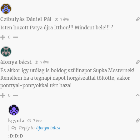
Czibulyás Dániel Pál
7 éve
Isten hozott Patya újra Itthon!!! Mindent bele!!! ?
0
áfonya bácsi
7 éve
És akkor így utólag is boldog szülinapot Supka Mesternek!
Remélem ha a tegnapi napot horgászattal töltötte, akkor
ponttyal-pontyokkal tért haza!
0
kgyula
7 éve
Reply to
áfonya bácsi
:D:D:D