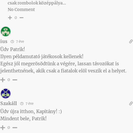
csak rombolok középpálya…
No Comment
0
ius
7 éve
Üdv Patrik!
Ilyen példamutató játékosok kellenek!
Egész jól megerösödtünk a végére, lassan távozókat is
jelenthetnének, akik csak a fiatalok elöl veszik el a helyet.
0
Szakáll
7 éve
Üdv újra itthon, Kapitány! :)
Mindent bele, Patrik!
0