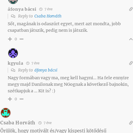
áfonya bácsi
7 éve
Reply to
Csaba Horváth
Sőt, magának is odaszúrt egyet, mert azt mondta, jobb
csapatban játszik, pedig nem is játszik.
0
kgyula
7 éve
Reply to
áfonya bácsi
Nagy formában vagy ma, meg kell hagyni… Ha fele ennyire
megy majd Danilonak meg NGognak a következő bajnokin,
szétkapjuk a … Kit is? :)
0
Csaba Horváth
7 éve
Örülök, hogy motivált és/vagy kispesti kötődésű