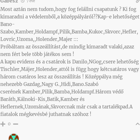
Gabesz
7 éve
Most aztán nem tudom,hogy fog felállni csapatunk ? Ki fog
kimaradni a védelemből,a középpályáról??Kap-e lehetőséget
Bano-
Szabo,Kamber,Holdampf,Pilik,Bamba,Kukoc,Skvorc,Hefler,
Lovric,Uzoma,,Holender,Majer :::
Próbáltam az összeállítást,de mindig kimaradt valaki,azaz
nem fért bele több játékos sem !
A kapu evidens és a csatárok is Danilo,NGog,csere lehetőség
Tischler,Májer,Holender,attól is függ hogy kétcsatáros vagy
három csatáros lesz az összeállítás ! Középpálya még
nehezebb Gazdag,Nagy G.,Hidi,Bano.Szabó
cserének Kamber,Pilik,Bamba,Holdampf.Három védő
Baráth,Kálnoki-Kis,Batik,Kamber és
Heflernek,Uzomának,Skvorcnak már csak a tartalékpad.A
fiatalok mégkevésbé juthatnak szóhoz !
0