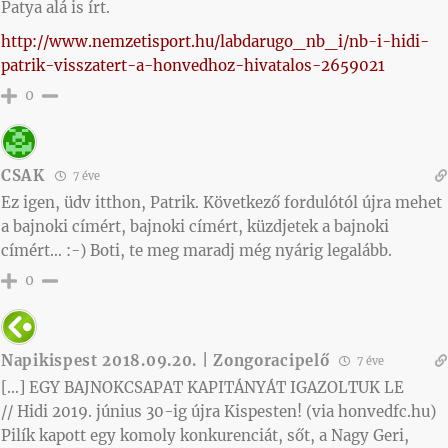
Patya alá is írt.
http://www.nemzetisport.hu/labdarugo_nb_i/nb-i-hidi-
patrik-visszatert-a-honvedhoz-hivatalos-2659021
0
CSAK
7 éve
Ez igen, üdv itthon, Patrik. Következő fordulótól újra mehet
a bajnoki címért, bajnoki címért, küzdjetek a bajnoki
címért… :-) Boti, te meg maradj még nyárig legalább.
0
Napikispest 2018.09.20. | Zongoracipelő
7 éve
[…] EGY BAJNOKCSAPAT KAPITÁNYÁT IGAZOLTUK LE
// Hidi 2019. június 30-ig újra Kispesten! (via honvedfc.hu)
Pilík kapott egy komoly konkurenciát, sőt, a Nagy Geri,