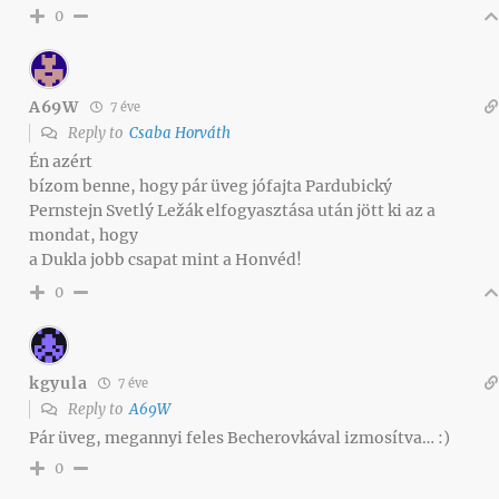
0
A69W
7 éve
Reply to
Csaba Horváth
Én azért
bízom benne, hogy pár üveg jófajta Pardubický
Pernstejn Svetlý Ležák elfogyasztása után jött ki az a
mondat, hogy
a Dukla jobb csapat mint a Honvéd!
0
kgyula
7 éve
Reply to
A69W
Pár üveg, megannyi feles Becherovkával izmosítva… :)
0