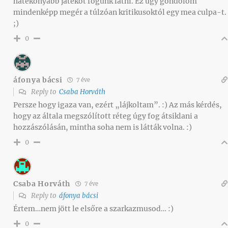
hatékonyabb játékot fogunk látni. Ez úgy gondolom
mindenképp megér a túlzóan kritikusoktól egy mea culpa-t.
;)
0
áfonya bácsi
7 éve
Reply to
Csaba Horváth
Persze hogy igaza van, ezért „lájkoltam”. :) Az más kérdés,
hogy az általa megszólított réteg úgy fog átsiklani a
hozzászólásán, mintha soha nem is látták volna. :)
0
Csaba Horváth
7 éve
Reply to
áfonya bácsi
Értem…nem jött le elsőre a szarkazmusod… :)
0