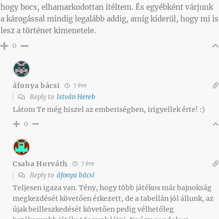
hogy bocs, elhamarkodottan ítéltem. És egyébként várjunk
a károgással mindig legalább addig, amíg kiderül, hogy mi is
lesz a történet kimenetele.
0
áfonya bácsi
7 éve
Reply to
István Hereb
Látom Te még hiszel az emberiségben, irigyellek érte! :)
0
Csaba Horváth
7 éve
Reply to
áfonya bácsi
Teljesen igaza van. Tény, hogy több játékos már bajnokság
megkezdését követően érkezett, de a tabellán jól állunk, az
újak beilleszkedését követően pedig vélhetőleg