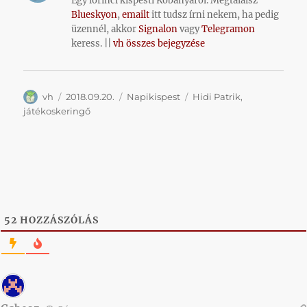
Egy lőrinci kispesti Kőbányáról. Megtalálsz
Blueskyon
,
emailt
itt tudsz írni nekem, ha pedig
üzennél, akkor
Signalon
vagy
Telegramon
keress. ||
vh összes bejegyzése
Szerző
Közzétéve
Kategória
Címke
vh
2018.09.20.
Napikispest
Hidi Patrik
,
játékoskeringő
52
HOZZÁSZÓLÁS