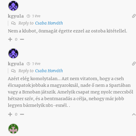
kgyula
7 éve
Reply to
Csaba Horváth
Nem a klubot, önmagát égette ezzel az ostoba kitétellel.
0
kgyula
7 éve
Reply to
Csaba Horváth
Azért elég komolytalan… Azt nem vitatom, hogy a cseh
élcsapatok jobbak a magyaroknál, nade ő nem a Spartában
vagy a Brnoban játszik. Amelyik csapat meg nyolc meccsből
hétszer szív, és a bentmaradás a célja, nehogy már jobb
legyen bármelyik nb1-esnél. .
0