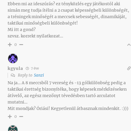
Ebben mi az ideszúrás? ez tényközlés egy játékostól aki
simán meg tudja ítélni a 2 csapat képességbeli különbségét,
a tréningek minőségét a meccsek sebességét, dinamikáját,
taktikai minőségbeli különbségét!
Mi itt a gond?
szvsz. korrekt nyilatkozat…
0
kgyula
7 éve
Reply to
Sanzi
Na ja… A 8 meccsből 7 vereség és -13 gólkülönbség pedig a
taktikai érettség bizonyítéka, hogy képesek mérkőzéseken
átívelő, az egész mezőnyt tévedésben tartó arculatot
mutatni…
Mit mondjak? Óriási! Kegyetlenül átbasznak mindenkit. :)))
0