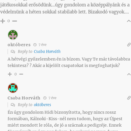
játékosokkal erősödünk…úgy gondolom a középpályánk és a
védelmünk a héten sokkal stabilabb lett. Bizakodó vagyok….
0
októberes
7 éve
Reply to
Csaba Horváth
A hétvégi győzelemben én is bízom. Vagy Te már távolabbra
tekintesz? ? Akár a kijelölt csapatokat is megfoghatjuk?
0
Csaba Horváth
7 éve
Reply to
októberes
Én úgy gondolom Hidi bizonyította, hogy nincs rossz
formában, Kálnoki-Kiss-nél nem tudom, hogy az Újpest
miért mondott le róla, de jó a srácnak a pedigréje. Ennek