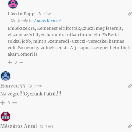
László Papp
7 éve
Reply to
Andris Koncsol
Emlekszek ra, Kemenest eltiltottak,Czuczi meg leserult,
viszont azért ilyen baromira ritkan fordul elo. Es Berla
sokkal jobb, mint a Szemeredi-Czuczi-Vereczkei harmas
volt. En nem igazolnek senkit. A 3. kapus szerepet betoltheti
akar Tomori is.
0
Honved 77
7 éve
Na végre!!!Gyerünk Patrik!!!
0
Mészáros Antal
7 éve