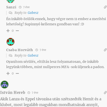
Sanzi
7 éve
Reply to
Gabesz
Én inkább örülök ennek, hogy végre nem 11 ember a merítési
lehetőség! Supinnyó kellemes gondban van! :D
0
Csaba Horváth
7 éve
Reply to
Gabesz
Gyanítom sérülés, eltiltás lesz folyamatosan, de inkább
legyünk többen, mint nullperces MFA-sok üljenek a padon.
0
István Hereb
7 éve
Akik Lanza és Eppel távozása után szétszedték Hemit és a
klubot, most legalább magukban mondhatnának annyit,