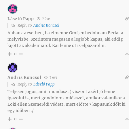
László Papp
7 éve
Reply to
Andris Koncsol
Abban az esetben, ha elmenne Grof,en bedobnam Berlat a
melyvizbe. Szerintem magasan a legjobb kapus, aki eddig
kijott az akademiarol. Kar lenne ot is elpazarolni.
0
Andris Koncsol
7 éve
Reply to
László Papp
Teljesen jogos, amit mondasz :) viszont azért jó lenne
igazolni is, mert gondolom emlékszel, amikor valamikor a
Loki ellen Szemerédi védett, mert előtte 3 kapusunk dőlt ki
egy időben :/
0