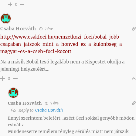
0
Csaba Horváth
7 éve
http://www.csakfoci.hu/nemzetkozi-foci/bobal-jobb-
csapaban-jatszok-mint-a-honved-ez-a-kulonbseg-a-
magyar-es-a-cseh-foci-kozott
Na a másik Bobál tesó legalább nem a Kispestet okolja a
jelenlegi helyzetéért…
0
Csaba Horváth
7 éve
Reply to
Csaba Horváth
Ennyi szerintem belefért…azért Geri sokkal genyóbb módon
csinálta.
Mindenesetre remélem tényleg sérülés miatt nem játszik.