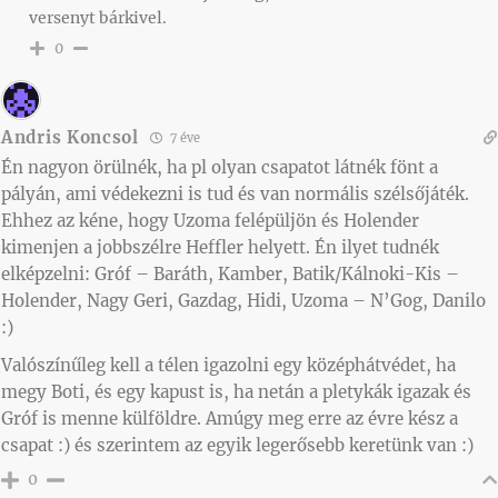
versenyt bárkivel.
0
Andris Koncsol
7 éve
Én nagyon örülnék, ha pl olyan csapatot látnék fönt a
pályán, ami védekezni is tud és van normális szélsőjáték.
Ehhez az kéne, hogy Uzoma felépüljön és Holender
kimenjen a jobbszélre Heffler helyett. Én ilyet tudnék
elképzelni: Gróf – Baráth, Kamber, Batik/Kálnoki-Kis –
Holender, Nagy Geri, Gazdag, Hidi, Uzoma – N’Gog, Danilo
:)
Valószínűleg kell a télen igazolni egy középhátvédet, ha
megy Boti, és egy kapust is, ha netán a pletykák igazak és
Gróf is menne külföldre. Amúgy meg erre az évre kész a
csapat :) és szerintem az egyik legerősebb keretünk van :)
0