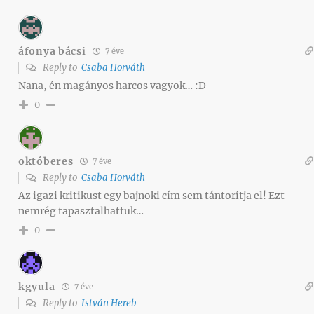
áfonya bácsi
7 éve
Reply to
Csaba Horváth
Nana, én magányos harcos vagyok… :D
0
októberes
7 éve
Reply to
Csaba Horváth
Az igazi kritikust egy bajnoki cím sem tántorítja el! Ezt
nemrég tapasztalhattuk…
0
kgyula
7 éve
Reply to
István Hereb