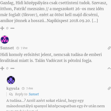
Gazdag, Hidi középpályára csak csettinteni tudok. Szevasz,
itthon, Patrik! mezszám // a megszokott 26-os mez idén
már foglalt (Skvorc), ezért az ötöst kell majd dícsérni,
amikor jönnek a hosszú…Napikispest 2018.09.20. […]
0
Sunset
7 éve
Hidi komoly erősìtést jelent, nemcsak tudása de emberi
kvalitásai miatt is. Talán Vadóczot is pótolni fogja.
0
kgyula
7 éve
Reply to
Sunset
A tudása…? Arról azért sokat elárul, hogy egy
másodosztályú spanyol középcsapatban egy év után nem