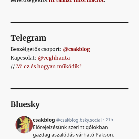
lehetőségekről
itt találsz információt
.
Telegram
Beszélgetős csoport:
@csakblog
Kapcsolat:
@veghhanta
//
Mi ez és hogyan működik?
Bluesky