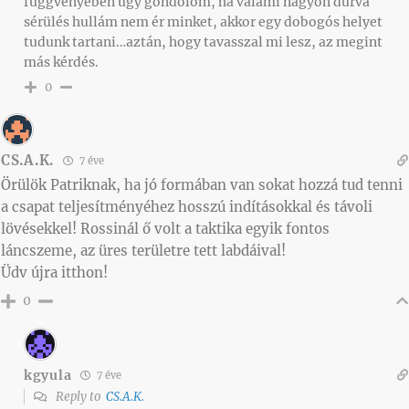
függvényében úgy gondolom, ha valami nagyon durva
sérülés hullám nem ér minket, akkor egy dobogós helyet
tudunk tartani…aztán, hogy tavasszal mi lesz, az megint
más kérdés.
0
CS.A.K.
7 éve
Örülök Patriknak, ha jó formában van sokat hozzá tud tenni
a csapat teljesítményéhez hosszú indításokkal és távoli
lövésekkel! Rossinál ő volt a taktika egyik fontos
láncszeme, az üres területre tett labdáival!
Üdv újra itthon!
0
kgyula
7 éve
Reply to
CS.A.K.