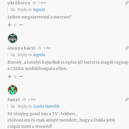
októberes
7 éve
Reply to
kgyula
Iziben megszervezni a meccset!
0
áfonya bácsi
7 éve
Reply to
kgyula
Bizony, a tavalyi bajnokuk is egész jól tartotta magát tegnap
a CSZKA serdülőcsapata ellen.
0
Sanzi
7 éve
Reply to
Csaba Horváth
Itt tényleg gond van a TV -tekben…
elolvastam és csak annyit mondott, hogy a Dukla jobb
csapat mint a Honvéd!