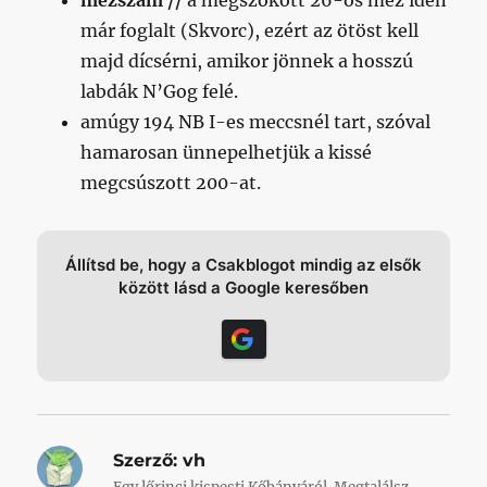
mezszám //
a megszokott 26-os mez idén
már foglalt (Skvorc), ezért az ötöst kell
majd dícsérni, amikor jönnek a hosszú
labdák N’Gog felé.
amúgy 194 NB I-es meccsnél tart, szóval
hamarosan ünnepelhetjük a kissé
megcsúszott 200-at.
Állítsd be, hogy a Csakblogot mindig az elsők
között lásd a Google keresőben
Szerző:
vh