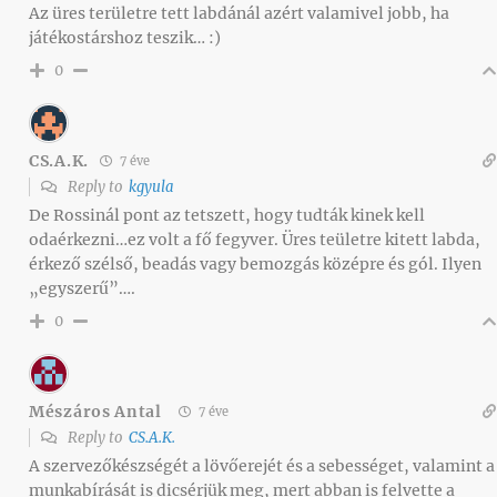
Az üres területre tett labdánál azért valamivel jobb, ha
játékostárshoz teszik… :)
0
CS.A.K.
7 éve
Reply to
kgyula
De Rossinál pont az tetszett, hogy tudták kinek kell
odaérkezni…ez volt a fő fegyver. Üres teületre kitett labda,
érkező szélső, beadás vagy bemozgás középre és gól. Ilyen
„egyszerű”….
0
Mészáros Antal
7 éve
Reply to
CS.A.K.
A szervezőkészségét a lövőerejét és a sebességet, valamint a
munkabírását is dicsérjük meg, mert abban is felvette a