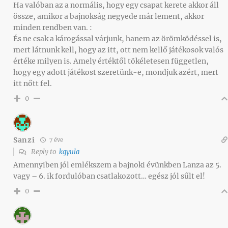
Ha valóban az a normális, hogy egy csapat kerete akkor áll
össze, amikor a bajnokság negyede már lement, akkor
minden rendben van. :
És ne csak a károgással várjunk, hanem az örömködéssel is,
mert látnunk kell, hogy az itt, ott nem kellő játékosok valós
értéke milyen is. Amely értéktől tökéletesen független,
hogy egy adott játékost szeretünk-e, mondjuk azért, mert
itt nőtt fel.
0
Sanzi
7 éve
Reply to
kgyula
Amennyiben jól emlékszem a bajnoki évünkben Lanza az 5.
vagy – 6. ik fordulóban csatlakozott… egész jól sűlt el!
0