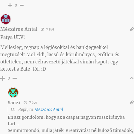
0
Mészáros Antal
7 éve
Patya ÜDV!
Mellesleg, tegnap a légiósokkal és bankjegyekkel
megtűzdelt Mol Fidi, lassú és körülményes, erőtlen és
ötlettelen, nem célravezető játékkal simán kapott egy
kettest a Bate-tól. :D
0
Sanzi
7 éve
Reply to
Mészáros Antal
Én azt gondolom, hogy az a csapat nagyon rossz irányba
tart…
Semmitmondó, nulla játék. Kreativitást nélkülöző támadók,