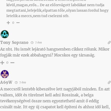
kívül,magas,erős… De az előrevágott labdákat nem tudja
megtartani,lefejelik,elpattan tőle,olyan lassan fordul hogy
letelik a meccs,nem tud cselezni stb.
0
Tony Soprano
7 éve
Az nb1. Hu ismét lejárató hangnemben cikkez rólunk. Mikor
fogják már ezek abbahagyni? Mocskos egy társaság.
0
A69W
7 éve
A meccsről lentebb kibeszélve lett nagyjából minden. Én azt
vallom, időt és türelmet kell adni Rossinak, a belga
tevékenységével össze nem egyeztethető amit ő eddig
csinált már. Itt egy új csapatot kell építeni és ahhoz idő kell,