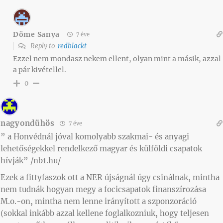
Döme Sanya
7 éve
Reply to
redblackt
Ezzel nem mondasz nekem ellent, olyan mint a másik, azzal
a pár kivétellel.
0
nagyondühös
7 éve
” a Honvédnál jóval komolyabb szakmai- és anyagi
lehetőségekkel rendelkező magyar és külföldi csapatok
hívják” /nb1.hu/
Ezek a fittyfaszok ott a NER újságnál úgy csinálnak, mintha
nem tudnák hogyan megy a focicsapatok finanszírozása
M.o.-on, mintha nem lenne irányított a szponzoráció
(sokkal inkább azzal kellene foglalkozniuk, hogy teljesen