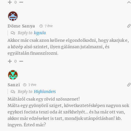
0
Döme Sanya
7 éve
Reply to
kgyula
Akkor már csak azon kellene elgondolkodni, hogy akarjuk e,
a közép alsó szintet, ilyen gálánsan jutalmazni, és
egyáltalán finanszírozni.
0
Sanzi
7 éve
Reply to
Highlanders
Máltáról csak egy rövid szösszenet!
Málta egy gyönyörű sziget, következtetésképen nagyon sok
egykori focista teszi oda át székhelyét… és ha már ott van,
akkor már edzéseket is tart, mondjuk utánpótlásban! kb.
ingyen. Érted már?