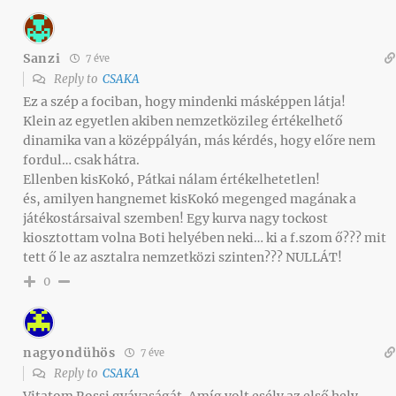
Sanzi
7 éve
Reply to
CSAKA
Ez a szép a fociban, hogy mindenki másképpen látja!
Klein az egyetlen akiben nemzetközileg értékelhető
dinamika van a középpályán, más kérdés, hogy előre nem
fordul… csak hátra.
Ellenben kisKokó, Pátkai nálam értékelhetetlen!
és, amilyen hangnemet kisKokó megenged magának a
játékostársaival szemben! Egy kurva nagy tockost
kiosztottam volna Boti helyében neki… ki a f.szom ő??? mit
tett ő le az asztalra nemzetközi szinten??? NULLÁT!
0
nagyondühös
7 éve
Reply to
CSAKA