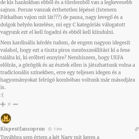
de kis hazánkban ebből és a türelemből van a legkevesebb
sajnos. Persze vannak érthetetlen lépései (Istenem
Pátkaiban vajon mit lát???) de pausa, nagy levegő és a
dolgok helyén kezelése, mi egy C kategóriás válogatott
vagyunk ezt el kell fogadni és ebből kell kiindulni.
Nem kardinális kérdés tudom, de engem nagyon idegesít
valahol, hogy ezt a tiszta piros mezösszeállítást ki a fene
találta ki, ki erőlteti ennyire? Nemhiszem, hogy UEFA
előírás, a görögök és az észtek ellen is játszhattunk volna a
tradicionális színekben, erre egy teljesen idegen és a
hagyományokat felrúgó kombóban voltunk már másodjára
is.
:(
0
Kispestfansopron
7 éve
Továbbra sem értem a két Nagy mit keres a