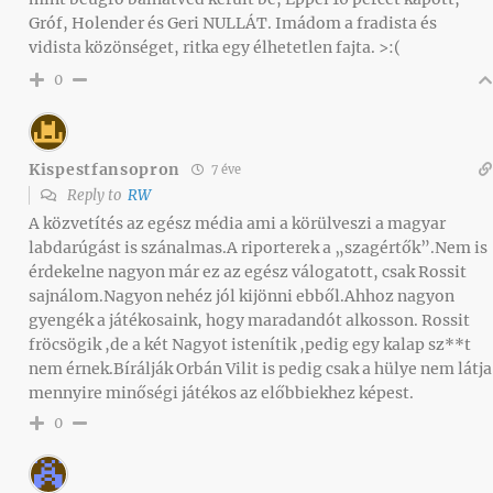
Gróf, Holender és Geri NULLÁT. Imádom a fradista és
vidista közönséget, ritka egy élhetetlen fajta. >:(
0
Kispestfansopron
7 éve
Reply to
RW
A közvetítés az egész média ami a körülveszi a magyar
labdarúgást is szánalmas.A riporterek a „szagértők”.Nem is
érdekelne nagyon már ez az egész válogatott, csak Rossit
sajnálom.Nagyon nehéz jól kijönni ebből.Ahhoz nagyon
gyengék a játékosaink, hogy maradandót alkosson. Rossit
fröcsögik ,de a két Nagyot istenítik ,pedig egy kalap sz**t
nem érnek.Bírálják Orbán Vilit is pedig csak a hülye nem látja
mennyire minőségi játékos az előbbiekhez képest.
0