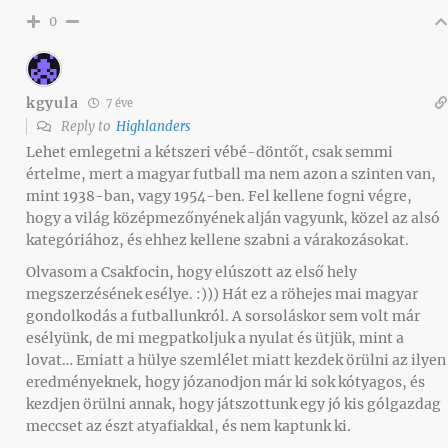
0
kgyula
7 éve
Reply to
Highlanders
Lehet emlegetni a kétszeri vébé-döntőt, csak semmi
értelme, mert a magyar futball ma nem azon a szinten van,
mint 1938-ban, vagy 1954-ben. Fel kellene fogni végre,
hogy a világ középmezőnyének alján vagyunk, közel az alsó
kategóriához, és ehhez kellene szabni a várakozásokat.
Olvasom a Csakfocin, hogy elúszott az első hely
megszerzésének esélye. :))) Hát ez a röhejes mai magyar
gondolkodás a futballunkról. A sorsoláskor sem volt már
esélyünk, de mi megpatkoljuk a nyulat és ütjük, mint a
lovat… Emiatt a hülye szemlélet miatt kezdek örülni az ilyen
eredményeknek, hogy józanodjon már ki sok kótyagos, és
kezdjen örülni annak, hogy játszottunk egy jó kis gólgazdag
meccset az észt atyafiakkal, és nem kaptunk ki.