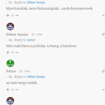
Reply to
Döme Sanya
kijavítanálak, nem biztonságiak… azok desszantosok.
0
Döme Sanya
7 éve
Reply to
Sanzi
Már csak ilyen a politika. Lényeg a hatalom.
0
Pelso
7 éve
Reply to
Döme Sanya
az már megy nekik.
0