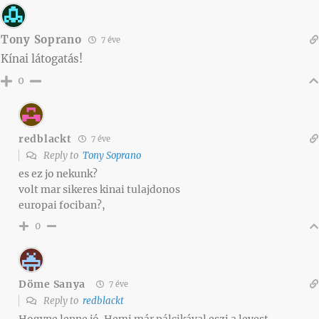
Tony Soprano
7 éve
Kínai látogatás!
0
redblackt
7 éve
Reply to
Tony Soprano
es ez jo nekunk?
volt mar sikeres kinai tulajdonos
europai fociban?,
0
Döme Sanya
7 éve
Reply to
redblackt