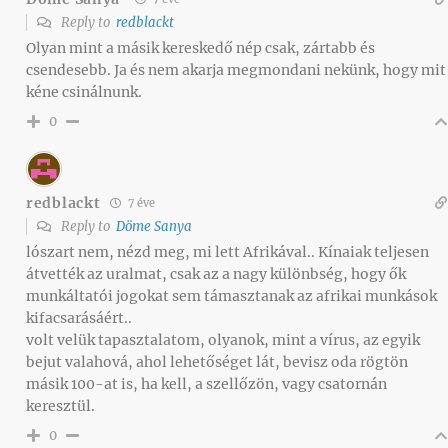
Reply to
redblackt
Olyan mint a másik kereskedő nép csak, zártabb és
csendesebb. Ja és nem akarja megmondani nekünk, hogy mit
kéne csinálnunk.
0
redblackt
7 éve
Reply to
Döme Sanya
lószart nem, nézd meg, mi lett Afrikával.. Kínaiak teljesen
átvették az uralmat, csak az a nagy különbség, hogy ők
munkáltatói jogokat sem támasztanak az afrikai munkások
kifacsarásáért..
volt velük tapasztalatom, olyanok, mint a vírus, az egyik
bejut valahová, ahol lehetőséget lát, bevisz oda rögtön
másik 100-at is, ha kell, a szellőzön, vagy csatornán
keresztül.
0