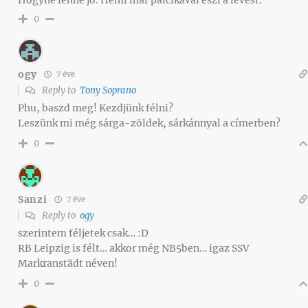
Hogyne lenne jó. Hemi már pálcikával eszi a levest.
0
ogy
7 éve
Reply to
Tony Soprano
Phu, baszd meg! Kezdjünk félni?
Leszünk mi még sárga-zöldek, sárkánnyal a címerben?
0
Sanzi
7 éve
Reply to
ogy
szerintem féljetek csak… :D
RB Leipzig is félt… akkor még NB5ben… igaz SSV
Markranstädt néven!
0