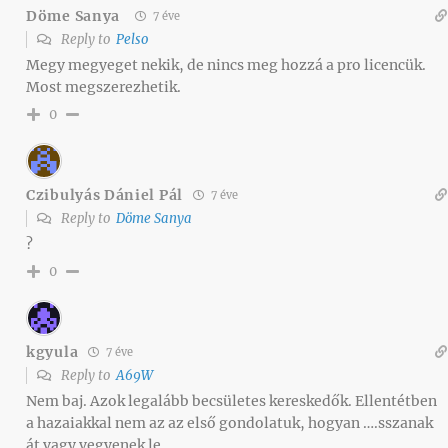
Döme Sanya
7 éve
Reply to
Pelso
Megy megyeget nekik, de nincs meg hozzá a pro licencük.
Most megszerezhetik.
0
Czibulyás Dániel Pál
7 éve
Reply to
Döme Sanya
?
0
kgyula
7 éve
Reply to
A69W
Nem baj. Azok legalább becsületes kereskedők. Ellentétben
a hazaiakkal nem az az első gondolatuk, hogyan ….sszanak
át vagy vegyenek le…