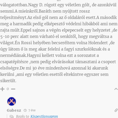
válogatottban.Nagy D. rúgott egy véletlen gólt, de azonkívül
semmi.A mieinkről.Baráth nem nyújtott rossz
teljesítményt.Az első gól nem az ő oldaláról esett.A második
meg a harmadik pedig elképesztő védelmi hibákból ami nem
rajta múlt.Eppel sajnos a végén elpepecselt egy helyzetet ,de
5-10 perc alatt nem várható el senkitől, hogy megváltsa a
világot.Én Rossi helyében becseréltem volna Holendert ,de
úgy látom ő is meg akar felelni a fagyi szurkolóknak és a
nermédiának.Hagyni kellett volna ezt a sorozatot a
csapatépítésre ,nem pedig elvárásokat támasztani a csoport
elsőségre.De mi 30 éve mindenhová azonnal ki akarunk
kerülni ,ami egy véletlen esettől eltekintve egyszer sem
sikerült.
0
Gabesz
7 éve
Reply to
Kispestfansopron