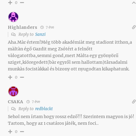
0
Highlanders
7 éve
Reply to
Sanzi
Aha.Màr értem!Még több akadémiàt meg stadiont itthon,a
màltàn égő Gazdit meg Zsótért a felnőtt
vàlogatottba,semmi gond,mert Màlta egy gyönyörű
sziget,kiöregedett(bàr egyről sem hallottam)târsadalmi
munkàs focistàkkal és bizony ott nyugodtan kikaphatunk.
0
CSAKA
7 éve
Reply to
redblackt
Sehol nem írtam hogy rossz edző!!! Szerintem magyon is jó!
Tartom, hogy az 1 csatáros játék, nem foci..
0