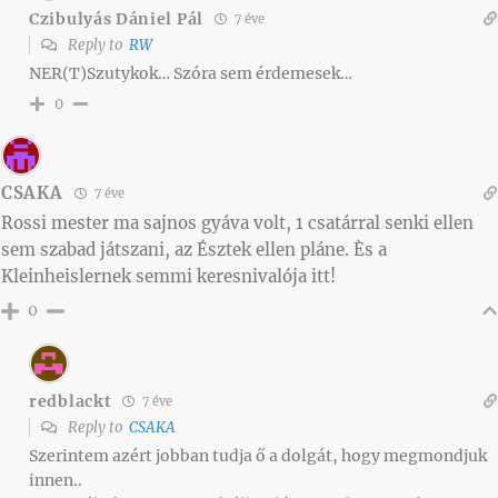
Czibulyás Dániel Pál
7 éve
Reply to
RW
NER(T)Szutykok… Szóra sem érdemesek…
0
CSAKA
7 éve
Rossi mester ma sajnos gyáva volt, 1 csatárral senki ellen
sem szabad játszani, az Észtek ellen pláne. Ès a
Kleinheislernek semmi keresnivalója itt!
0
redblackt
7 éve
Reply to
CSAKA
Szerintem azért jobban tudja ő a dolgát, hogy megmondjuk
innen..