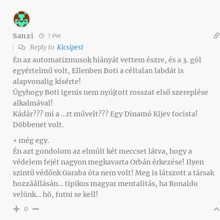
Sanzi
7 éve
Reply to
Kicsipest
Én az automatizmusok hiányát vettem észre, és a 3. gól
egyértelmű volt, Ellenben Boti a céltalan labdát is
alapvonalig kísérte!
Úgyhogy Boti igenis nem nyújtott rosszat első szereplése
alkalmával!
Kádár??? mi a …rt művelt??? Egy Dinamó Kijev focista!
Döbbenet volt.
+ még egy.
Én azt gondolom az elmúlt két meccset látva, hogy a
védelem fejét nagyon megkavarta Orbán érkezése! Ilyen
szintű védőnk Garaba óta nem volt! Meg is látszott a társak
hozzáállásán… tipikus magyar mentalitás, ha Ronaldo
velünk… hö, futni se kell!
0