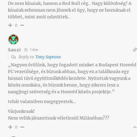
De nem kínaiak, hanem a Red Bull cég.. Nagy különbség! A
kínaiak sehonnan nem jönnek el úgy, hogy ne hoznának el
többet, mint amit odavittek..
0
Sanzi
7 éve
Reply to
Tony Soprano
„Nagyon örülünk, hogy fogadott minket a Budapest Honvéd
FC vezetősége, és bízunk abban, hogy ez a találkozás egy
hosszú távú együttműködés kezdete. Nyitottak vagyunk a
közös munkára, és bízunk benne, hogy sikeres lesz a
nangjingi szövetség és a Honvéd közös projektje.”
tehát valamiben megegyeztek…
Várjunkcsak!
Nem velük játszottunk véletlenül Milánóban???
0