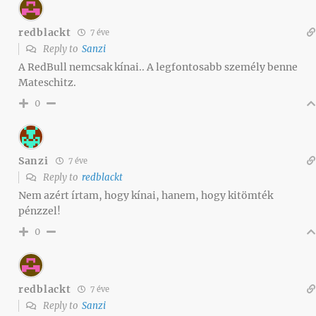
redblackt
7 éve
Reply to
Sanzi
A RedBull nemcsak kínai.. A legfontosabb személy benne
Mateschitz.
0
Sanzi
7 éve
Reply to
redblackt
Nem azért írtam, hogy kínai, hanem, hogy kitömték
pénzzel!
0
redblackt
7 éve
Reply to
Sanzi