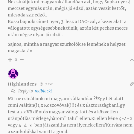
Ne csináljuk mi magyarok állandóan azt, hogy Supka nyer 4
meccset egymás után, mégis jó edző, aztán veszít kettőt,
micsoda sz.r edző..
Rossi bajnoki címet nyer, 3. lesz a DAC-cal, a kezei alatt a
válogatott egységesebbnek tűnik, aztán két peches meccs
után mégse olyan jó edző..
Sajnos, mintha a magyar szurkolók se lennének a helyzet
magaslatán..
0
Highlanders
7 éve
Reply to
redblackt
Mit ne csinàljunk mi magyarok àllandóan?!Egy hét alatt
cumi Màltàn(!),x Koszovóval(!!!) és x Észtorszàgban!Így
fest a 2 x VB döntős magyar vàlogatott és a közvetlen
utànpótlàs mérlege,hàrom” falu” ellen.Ki ellen kéne 4-4-2
vagy 4-4-3-ban jàtszani,ha nem ilyenek ellen?Kurvàra nem
a szurkolókkal van itt a gond.