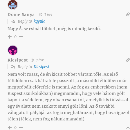
Döme Sanya
7 éve
Reply to
kgyula
Nagy Á. se csinál tőbbet, még is mindig kezdő.
0
Kicsipest
7 éve
Reply to
Kicsipest
Nem volt rossz, de én kicsit többet vártam tőle. Az első
félidőben csak hátrafele passzolt, a második félidőben már
megpróbált előrefele is menni. Az fog az emberekben (nem
Kispest szurkolókban) megmaradni, hogy vele három gólt
kapott a védelem, egy olyan csapattól, amelyik kis túlzással
egy év alatt nem szokott ennyi gólt lőni. Az ő további
válogatott pályáját az fogja meghatározni, hogy hova igazol
télen (félek, nem fog nálunk maradni).
0