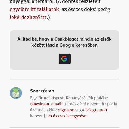
anyaggal a témáról. (A döntés részleteit
egyelőre itt találjátok
, az összes doksi pedig
lekérdezhető itt
.)
Állítsd be, hogy a Csakblogot mindig az elsők
között lásd a Google keresőben
Szerző:
vh
Egy lőrinci kispesti Kőbányáról. Megtalálsz
Blueskyon
,
emailt
itt tudsz írni nekem, ha pedig
üzennél, akkor
Signalon
vagy
Telegramon
keress. ||
vh összes bejegyzése