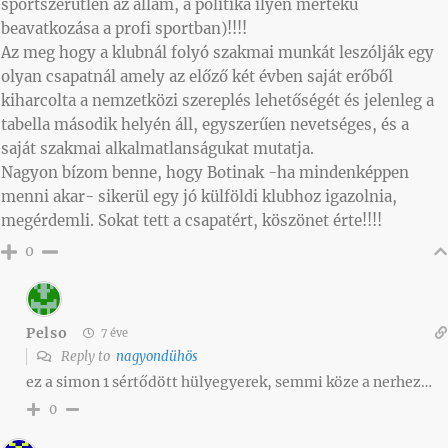
sportszerűtlen az állam, a politika ilyen mértékű
beavatkozása a profi sportban)!!!!
Az meg hogy a klubnál folyó szakmai munkát leszólják egy
olyan csapatnál amely az előző két évben saját erőből
kiharcolta a nemzetközi szereplés lehetőségét és jelenleg a
tabella második helyén áll, egyszerűen nevetséges, és a
saját szakmai alkalmatlanságukat mutatja.
Nagyon bízom benne, hogy Botinak -ha mindenképpen
menni akar- sikerül egy jó külföldi klubhoz igazolnia,
megérdemli. Sokat tett a csapatért, köszönet érte!!!!
0
Pelso
7 éve
Reply to
nagyondühös
ez a simon 1 sértődött hülyegyerek, semmi köze a nerhez…
0