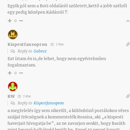
Egyik gól sem a Boti oldaláról született,kettő a jobb szélről
egy pedig középen Kádárról !!
0
Kispestfansopron
7 éve
Reply to
Gabesz
Ezt írtam én is,de lehet, hogy nem egyértelműen
fogalmaztam.
0
RW
7 éve
Reply to
Kispestfansopron
a megfelelés így sem sikerült, a különböző portálokon véres
szájjal fröcsögnek a kommentelők Rossira, aki „a kispesti
haverjait hívogatja be”, az ne zavarjon senkit, hogy Baráth
mint beugró balhátvéd került be, Eppel 10 percet kapott,