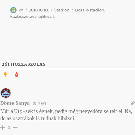
Szerző
Közzétéve
Kategória
Címke
vh
2018.10.10.
Stadion
Bozsik-stadion
,
közbeszerzés
,
újBozsik
261
HOZZÁSZÓLÁS
Döme Sanya
7 éve
Már a U19-sek is égnek, pedig még negyedóra se telt el. Na,
de az osztrákok is tudnak hibázni.
0