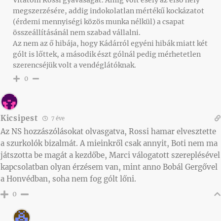
Vitatom Rossi gyávaságát. Amíg volt esély az első hely
megszerzésére, addig indokolatlan mértékű kockázatot
(érdemi mennyiségi közös munka nélkül) a csapat
összeállításánál nem szabad vállalni.
Az nem az ő hibája, hogy Kádárról egyéni hibák miatt két
gólt is lőttek, a második észt gólnál pedig mérhetetlen
szerencséjük volt a vendéglátóknak.
0
Kicsipest
7 éve
Az NS hozzászólásokat olvasgatva, Rossi hamar elvesztette
a szurkolók bizalmát. A mieinkről csak annyit, Boti nem ma
játszotta be magát a kezdőbe, Marci válogatott szereplésével
kapcsolatban olyan érzésem van, mint anno Bobál Gergővel
a Honvédban, soha nem fog gólt lőni.
0