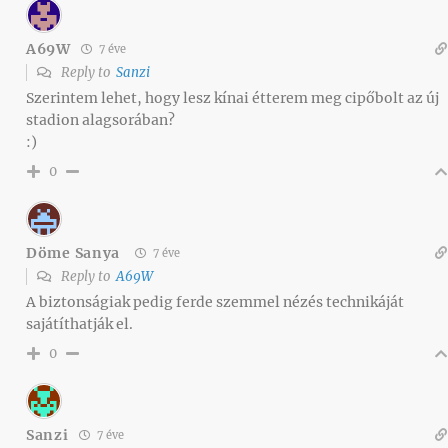
A69W
7 éve
Reply to
Sanzi
Szerintem lehet, hogy lesz kínai étterem meg cipőbolt az új
stadion alagsorában?
:)
0
Döme Sanya
7 éve
Reply to
A69W
A biztonságiak pedig ferde szemmel nézés technikáját
sajátíthatják el.
0
Sanzi
7 éve