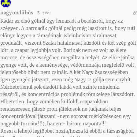
nagyondühös
7 éve
Kádár az első gólnál úgy lemaradt a beadásról, hogy az
szégyen. A harmadik gólnál pedig még lassított is, hogy tuti
előnye legyen a támadónak. Kleinheisler siralmasat
produkált, viszont Szalai hatalmasat küzdött és két szép gólt
lőtt, a csapat legjobbja volt. Botinak nem ez volt az élete
meccse, de összességében megállta a helyét. Az előre játéka
gyenge volt, de a keménysége, védőmunkája megfelelő volt,
jelentősebb hibát nem csinált. A két Nagy összességében
igen gyengén játszott, ezen még Nagy D. gólja sem enyhít.
Mérhetetlenül sok eladott labda volt szinte mindenki
részéről, és koncentrációs problémák tömkelege látszódott.
Hihetetlen, hogy zömében külföldi csapatokban
rendszeresen játszó profi játékosok ne tudjanak teljes
koncentrációval játszani -nem sorozat mérkőzéseken egy
nagyobb tornán(!!!), hanem- három naponta!!!
Rossi a lehető legtöbbet hozta/hozza ki ebből a társaságból.