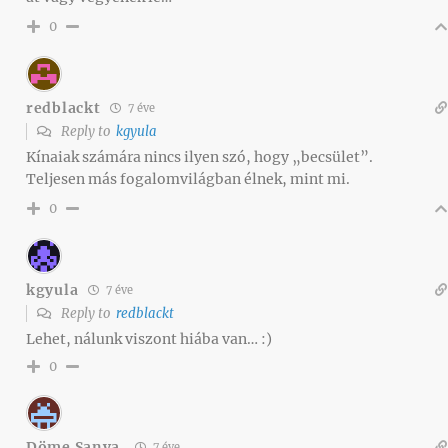
0
redblackt
7 éve
Reply to
kgyula
Kínaiak számára nincs ilyen szó, hogy „becsület”.
Teljesen más fogalomvilágban élnek, mint mi.
0
kgyula
7 éve
Reply to
redblackt
Lehet, nálunk viszont hiába van… :)
0
Döme Sanya
7 éve