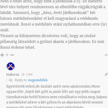
Nem ő tehet arról, hogy ezek a játékosok a 15-20 méterre
lévő társ helyett rendszeresen az ellenfélbe rúgják/rúgták a
labdát. Szomorú, hogy „kész, érett játékosoknak” két
három mérkőzésenként el kell magyarázni a védekezés
metódusát. Rossi a mérkőzés utáni nyilatkozatában erre (is)
utalt.
Viszont az kifejezetten dicséretes volt, hogy az utolsó
pillanatig látszódott a győzni akarás a játékosokon. Ez már
Rossi érdeme lehet.
0
Gabesz
7 éve
Reply to
nagyondühös
Egyetértek veled,de Szalait azért nem ajnároznám.Most
ugyan lőtt ,fejelt két gólt is,amit lőtt azt egy jobb csapat
tizenhatosán belül biztos nem csinálhatta volna meg.Sajnos
a mérkőzést nézve a két gólon és az akaráson kívül semmi
nagyon jót nem látok benne a testi felépítésén