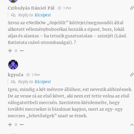
Czibulyás Dániel Pál
7 éve
Reply to
Kicsipest
Szvsz az eNeShOw „önjelölt” kútfejei/megmondói által
alkotott véleménybuborékai hozzák a ripost, bors, lokál
aljas és alantas – ha tetszik gusztustalan – szintjét (Lásd.
Batistuta csávó otrombaságai). ?
0
kgyula
7 éve
Reply to
Kicsipest
Igen, mindig a két méterre állóhoz; ezt nevezik alibizésnek.
De az vesse rá az első követ, aki nem ezt tette volna az első
válogatottbeli meccsén. Szerintem kiérdemelte, hogy
további meccsekre is bizalmat kapjon, mert az egy-egy
meccses „lehetőségek” szart se érnek.
0