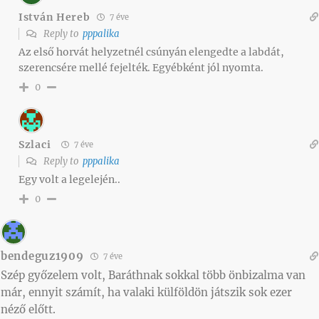
István Hereb
7 éve
Reply to
pppalika
Az első horvát helyzetnél csúnyán elengedte a labdát,
szerencsére mellé fejelték. Egyébként jól nyomta.
0
Szlaci
7 éve
Reply to
pppalika
Egy volt a legelején..
0
bendeguz1909
7 éve
Szép győzelem volt, Baráthnak sokkal több önbizalma van
már, ennyit számít, ha valaki külföldön játszik sok ezer
néző előtt.