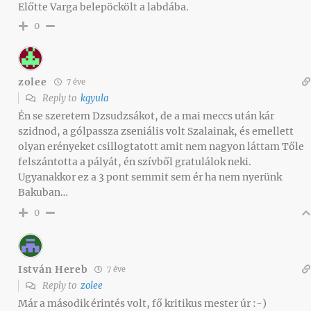
Előtte Varga belepöckölt a labdába.
0
zolee
7 éve
Reply to
kgyula
Én se szeretem Dzsudzsákot, de a mai meccs után kár
szidnod, a gólpassza zseniális volt Szalainak, és emellett
olyan erényeket csillogtatott amit nem nagyon láttam Tőle
felszántotta a pályát, én szívből gratulálok neki.
Ugyanakkor ez a 3 pont semmit sem ér ha nem nyerünk
Bakuban…
0
István Hereb
7 éve
Reply to
zolee
Már a második érintés volt, fő kritikus mester úr :-)