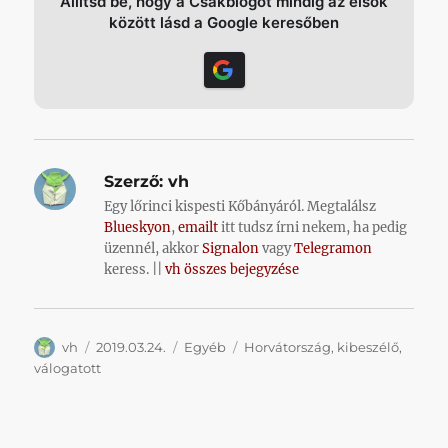
Állítsd be, hogy a Csakblogot mindig az elsők
között lásd a Google keresőben
Szerző:
vh
Egy lőrinci kispesti Kőbányáról. Megtalálsz
Blueskyon
,
emailt
itt tudsz írni nekem, ha pedig
üzennél, akkor
Signalon
vagy
Telegramon
keress. ||
vh összes bejegyzése
Szerző
Közzétéve
Kategória
Címke
vh
2019.03.24.
Egyéb
Horvátország
,
kibeszélő
,
válogatott