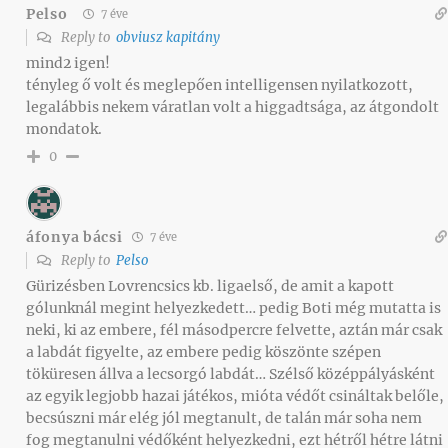
Pelso
7 éve
Reply to
obviusz kapitány
mind2 igen!
tényleg ő volt és meglepően intelligensen nyilatkozott,
legalábbis nekem váratlan volt a higgadtsága, az átgondolt
mondatok.
0
áfonya bácsi
7 éve
Reply to
Pelso
Gürizésben Lovrencsics kb. ligaelső, de amit a kapott
gólunknál megint helyezkedett… pedig Boti még mutatta is
neki, ki az embere, fél másodpercre felvette, aztán már csak
a labdát figyelte, az embere pedig köszönte szépen
töküresen állva a lecsorgó labdát… Szélső középpályásként
az egyik legjobb hazai játékos, mióta védőt csináltak belőle,
becsúszni már elég jól megtanult, de talán már soha nem
fog megtanulni védőként helyezkedni, ezt hétről hétre látni