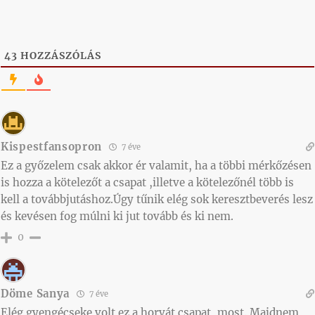
43
HOZZÁSZÓLÁS
Kispestfansopron
7 éve
Ez a győzelem csak akkor ér valamit, ha a többi mérkőzésen
is hozza a kötelezőt a csapat ,illetve a kötelezőnél több is
kell a továbbjutáshoz.Úgy tűnik elég sok keresztbeverés lesz
és kevésen fog múlni ki jut tovább és ki nem.
0
Döme Sanya
7 éve
Elég gyengécseke volt ez a horvát csapat, most. Majdnem