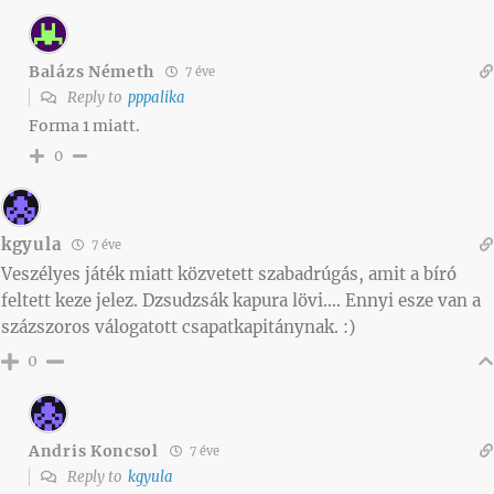
Balázs Németh
7 éve
Reply to
pppalika
Forma 1 miatt.
0
kgyula
7 éve
Veszélyes játék miatt közvetett szabadrúgás, amit a bíró
feltett keze jelez. Dzsudzsák kapura lövi…. Ennyi esze van a
százszoros válogatott csapatkapitánynak. :)
0
Andris Koncsol
7 éve
Reply to
kgyula