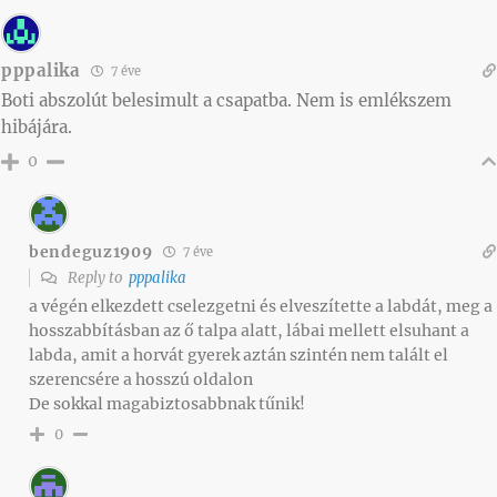
pppalika
7 éve
Boti abszolút belesimult a csapatba. Nem is emlékszem
hibájára.
0
bendeguz1909
7 éve
Reply to
pppalika
a végén elkezdett cselezgetni és elveszítette a labdát, meg a
hosszabbításban az ő talpa alatt, lábai mellett elsuhant a
labda, amit a horvát gyerek aztán szintén nem talált el
szerencsére a hosszú oldalon
De sokkal magabiztosabbnak tűnik!
0