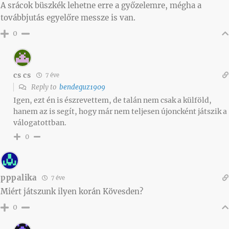
A srácok büszkék lehetne erre a győzelemre, mégha a
továbbjutás egyelőre messze is van.
0
cs cs
7 éve
Reply to
bendeguz1909
Igen, ezt én is észrevettem, de talán nem csak a külföld,
hanem az is segít, hogy már nem teljesen újoncként játszik a
válogatottban.
0
pppalika
7 éve
Miért játszunk ilyen korán Kövesden?
0