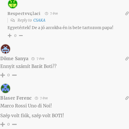
Respectvv4laci
7 éve
Reply to
CSAKA
Egyetértek! De a jó arcokba én is beIe tartozom papa!
0
Döme Sanya
7 éve
Ennyit számít Barát Boti??
0
Blaser Ferenc
7 éve
Marco Rossi Uno di Noi!
Szép volt fiúk, szép volt BOTI!
0