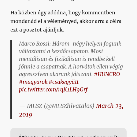
Ha közben úgy adódna, hogy kommentben
mondanád el a véleményed, akkor arra a célra
ezt a posztot ajánljuk.
Marco Rossi: Három-négy helyen fogunk
változtatni a kezdőcsapaton. Most
mentálisan és fizikálisan is rendbe kell
jönnie a csapatnak. A horvátok ellen végig
agresszíven akarunk játszani.
#HUNCRO
#magyarok
#csakegyütt
pic.twitter.com/rqK1LH9Grf
— MLSZ (@MLSZhivatalos)
March 23,
2019