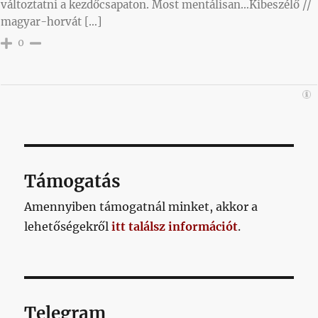
változtatni a kezdőcsapaton. Most mentálisan…Kibeszélő //
magyar-horvát […]
0
Támogatás
Amennyiben támogatnál minket, akkor a
lehetőségekről
itt találsz információt
.
Telegram