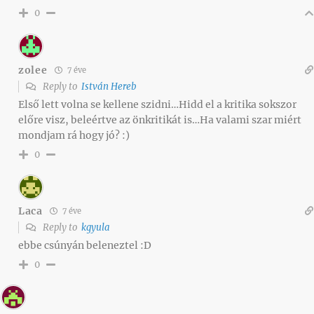
0
zolee
7 éve
Reply to
István Hereb
Első lett volna se kellene szidni…Hidd el a kritika sokszor
előre visz, beleértve az önkritikát is…Ha valami szar miért
mondjam rá hogy jó? :)
0
Laca
7 éve
Reply to
kgyula
ebbe csúnyán beleneztel :D
0