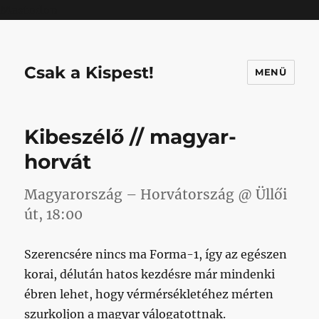
Mastodon
Csak a Kispest!
MENÜ
Kibeszélő // magyar-
horvát
Magyarország – Horvátország @ Üllői
út, 18:00
Szerencsére nincs ma Forma-1, így az egészen
korai, délután hatos kezdésre már mindenki
ébren lehet, hogy vérmérsékletéhez mérten
szurkoljon a magyar válogatottnak.