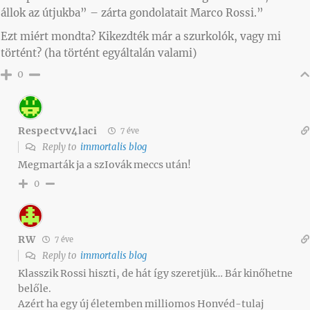
állok az útjukba” – zárta gondolatait Marco Rossi.”
Ezt miért mondta? Kikezdték már a szurkolók, vagy mi
történt? (ha történt egyáltalán valami)
0
Respectvv4laci
7 éve
Reply to
immortalis blog
Megmarták ja a szIovák meccs után!
0
RW
7 éve
Reply to
immortalis blog
Klasszik Rossi hiszti, de hát így szeretjük… Bár kinőhetne
belőle.
Azért ha egy új életemben milliomos Honvéd-tulaj