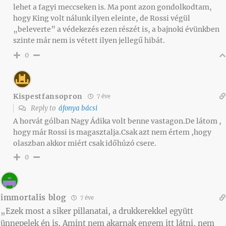
lehet a fagyi meccseken is. Ma pont azon gondolkodtam,
hogy King volt nálunk ilyen eleinte, de Rossi végül
„beleverte” a védekezés ezen részét is, a bajnoki évünkben
szinte már nem is vétett ilyen jellegű hibát.
0
Kispestfansopron
7 éve
Reply to
áfonya bácsi
A horvát gólban Nagy Ádika volt benne vastagon.De látom ,
hogy már Rossi is magasztalja.Csak azt nem értem ,hogy
olaszban akkor miért csak időhúzó csere.
0
immortalis blog
7 éve
„Ezek most a siker pillanatai, a drukkerekkel együtt
ünnepelek én is. Amint nem akarnak engem itt látni, nem