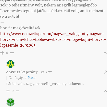
sok jó teljesítmény volt, nekem az egyik legmeglepőbb
Lovrencsics tegnapi játéka, példaértékű volt, amit melózott
ez a csávó!
—
horvát megközelítések…
http://www.nemzetisport.hu/magyar_valogatott/magyar-
horvat-nem-lehet-tobbe-a-vb-ezust-moge-bujni-horvat-
lapszemle-2691065
0
obviusz kapitány
7 éve
Reply to
Pelso
Pátkai volt. Nagyon intelligensen nyilatkozott.
0