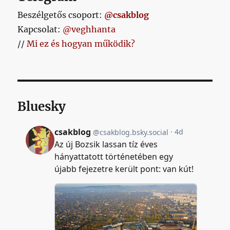
Beszélgetős csoport:
@csakblog
Kapcsolat:
@veghhanta
//
Mi ez és hogyan működik?
Bluesky