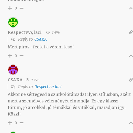
0
Respectvv4laci
7 éve
Reply to
CSAKA
Mert piros -feetet a vérem tesó!
0
CSAKA
7 éve
Reply to
Respectvv4laci
Akkor ne sértegesd a szurkolótársadat ilyen stílusban, azért
mert a személyes véleményét elmondja. Ez egy klassz
fórum, jó arcokkal, jó témákkal és vitákkal, maradjon így.
Köszi!
0