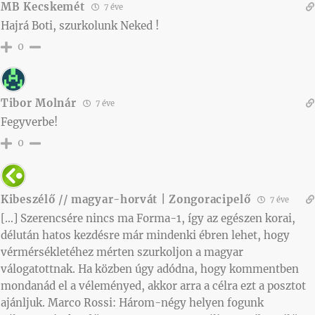
MB Kecskemét
7 éve
Hajrá Boti, szurkolunk Neked !
0
Tibor Molnár
7 éve
Fegyverbe!
0
Kibeszélő // magyar-horvát | Zongoracipelő
7 éve
[…] Szerencsére nincs ma Forma-1, így az egészen korai,
délután hatos kezdésre már mindenki ébren lehet, hogy
vérmérsékletéhez mérten szurkoljon a magyar
válogatottnak. Ha közben úgy adódna, hogy kommentben
mondanád el a véleményed, akkor arra a célra ezt a posztot
ajánljuk. Marco Rossi: Három-négy helyen fogunk