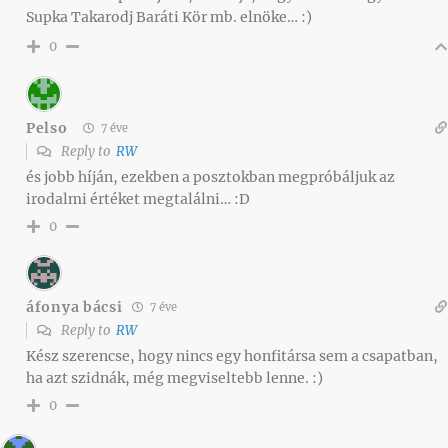
Supka Takarodj Baráti Kör mb. elnöke… :)
0
Pelso
7 éve
Reply to
RW
és jobb híján, ezekben a posztokban megpróbáljuk az
irodalmi értéket megtalálni… :D
0
áfonya bácsi
7 éve
Reply to
RW
Kész szerencse, hogy nincs egy honfitársa sem a csapatban,
ha azt szidnák, még megviseltebb lenne. :)
0