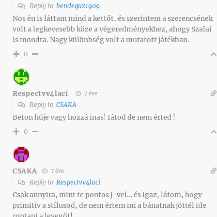
Reply to
bendeguz1909
Nos én is láttam mind a kettőt, és szerintem a szerencsének
volt a legkevesebb köze a végeredményekhez, ahogy Szalai
is mondta. Nagy különbség volt a mutatott játékban.
0
Respectvv4laci
7 éve
Reply to
CSAKA
Beton hüje vagy hozzá inas! Iátod de nem érted !
0
CSAKA
7 éve
Reply to
Respectvv4laci
Csak annyira, mint te pontos j-vel… és igaz, látom, hogy
primitív a stílusod, de nem értem mi a bánatnak jöttél ide
rontani a levegőt!