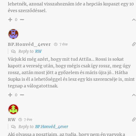
lehetnék, azonal visszahoznám ide a hepciás kopaszt egy 10
éves szerződéssel.
0
BP.Honvéd_4ever
7 éve
Reply to
RW
Várjuk ki még azért, hogy mit tud Attila… Rossi is sokat
kapott a vereség után, hogy mégis csak így rossz, meg úgy
rossz, aztán most jött a győzelem és máris újra jó.. Hátha
Supka is él a lehetőséggel és lesz egy kis szerencséje is, mint
tegnap a válogatottnak.
0
RW
7 éve
Reply to
BP.Honvéd_4ever
Aki olvassa a posztjaim, az tudja, hogy nem én vagyok a