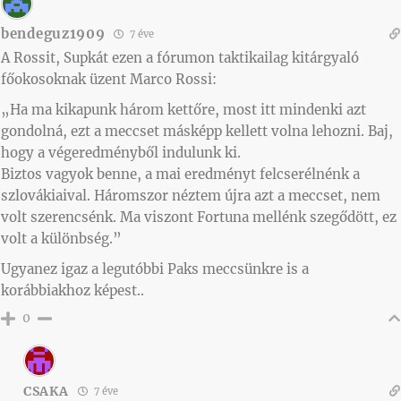
bendeguz1909
7 éve
A Rossit, Supkát ezen a fórumon taktikailag kitárgyaló
főokosoknak üzent Marco Rossi:
„Ha ma kikapunk három kettőre, most itt mindenki azt
gondolná, ezt a meccset másképp kellett volna lehozni. Baj,
hogy a végeredményből indulunk ki.
Biztos vagyok benne, a mai eredményt felcserélnénk a
szlovákiaival. Háromszor néztem újra azt a meccset, nem
volt szerencsénk. Ma viszont Fortuna mellénk szegődött, ez
volt a különbség.”
Ugyanez igaz a legutóbbi Paks meccsünkre is a
korábbiakhoz képest..
0
CSAKA
7 éve