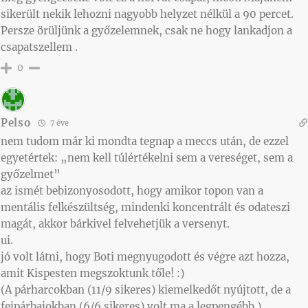
sikerült nekik lehozni nagyobb helyzet nélkül a 90 percet.
Persze örüljünk a győzelemnek, csak ne hogy lankadjon a
csapatszellem .
0
Pelso
7 éve
nem tudom már ki mondta tegnap a meccs után, de ezzel
egyetértek: „nem kell túlértékelni sem a vereséget, sem a
győzelmet”
az ismét bebizonyosodott, hogy amikor topon van a
mentális felkészültség, mindenki koncentrált és odateszi
magát, akkor bárkivel felvehetjük a versenyt.
ui.
jó volt látni, hogy Boti megnyugodott és végre azt hozza,
amit Kispesten megszoktunk tőle! :)
(A párharcokban (11/9 sikeres) kiemelkedőt nyújtott, de a
fejpárbajokban (6/6 sikeres) volt ma a legpengébb.)