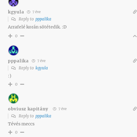
kgyula
7 éve
Reply to
pppalika
Arrafelé korán sötétedik. :D
0
pppalika
7 éve
Reply to
kgyula
:)
0
obviusz kapitány
7 éve
Reply to
pppalika
Tévés meccs
0