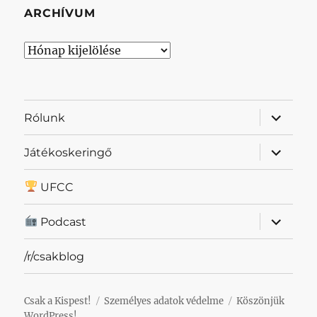
ARCHÍVUM
Archívum
almenü
Rólunk
szétnyit
almenü
Játékoskeringő
szétnyit
UFCC
almenü
Podcast
szétnyit
/r/csakblog
Csak a Kispest!
Személyes adatok védelme
Köszönjük
WordPress!