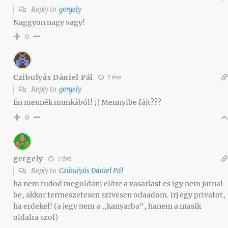
Reply to
gergely
Naggyon nagy vagy!
0
Czibulyás Dániel Pál
7 éve
Reply to
gergely
Én mennék munkából! ;) Mennyibe fájt???
0
gergely
7 éve
Reply to
Czibulyás Dániel Pál
ha nem tudod megoldani elöre a vasarlast es igy nem jutnal
be, akkor termeszetesen szivesen odaadom. irj egy privatot,
ha erdekel! (a jegy nem a ,,kanyarba“, hanem a masik
oldalra szol)