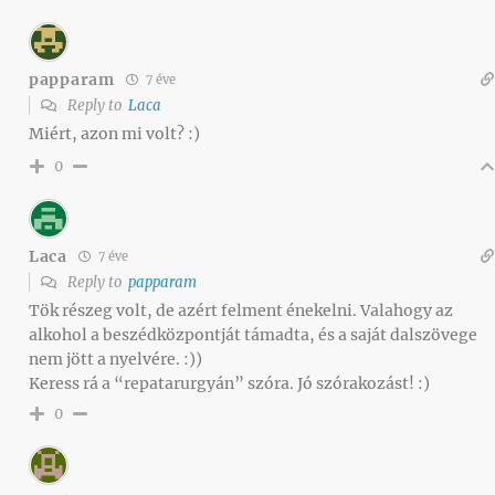
papparam
7 éve
Reply to
Laca
Miért, azon mi volt? :)
0
Laca
7 éve
Reply to
papparam
Tök részeg volt, de azért felment énekelni. Valahogy az
alkohol a beszédközpontját támadta, és a saját dalszövege
nem jött a nyelvére. :))
Keress rá a “repatarurgyán” szóra. Jó szórakozást! :)
0