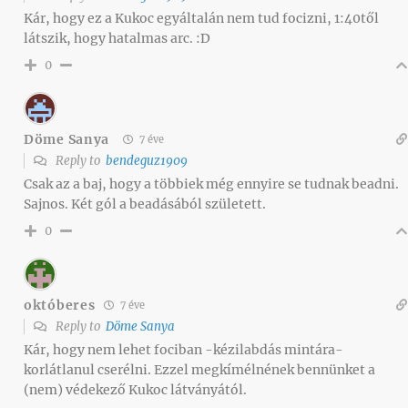
Kár, hogy ez a Kukoc egyáltalán nem tud focizni, 1:40től
látszik, hogy hatalmas arc. :D
0
Döme Sanya
7 éve
Reply to
bendeguz1909
Csak az a baj, hogy a többiek még ennyire se tudnak beadni.
Sajnos. Két gól a beadásából született.
0
októberes
7 éve
Reply to
Döme Sanya
Kár, hogy nem lehet fociban -kézilabdás mintára-
korlátlanul cserélni. Ezzel megkímélnének bennünket a
(nem) védekező Kukoc látványától.