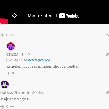
0
CSAKA
7 éve
Reply to
bendeguz1909
Remélem úgy lesz minden, ahogy mondta!
0
Balázs Németh
7 éve
Május 10 vagy 12
0