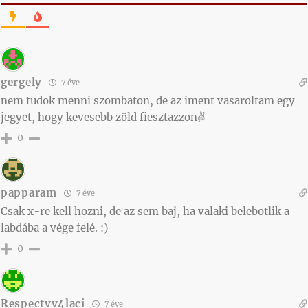
gergely
7 éve
nem tudok menni szombaton, de az iment vasaroltam egy
jegyet, hogy kevesebb zöld fiesztazzon✌️
0
papparam
7 éve
Csak x-re kell hozni, de az sem baj, ha valaki belebotlik a
labdába a vége felé. :)
0
Respectvv4laci
7 éve