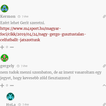
Kermon
7 éve
Ezért lehet Gerit szeretni.
https://www.m4sport.hu/magyar-
foci/cikk/2019/04/24/nagy-gergo-gusztustalan-
celfutballt-jatszottunk
0
gergely
7 éve
nem tudok menni szombaton, de az iment vasaroltam egy
jegyet, hogy kevesebb zöld fiesztazzon✌️
0
HoLa
7 éve