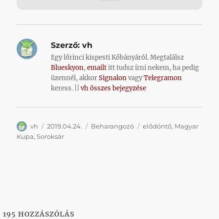
Szerző:
vh
Egy lőrinci kispesti Kőbányáról. Megtalálsz
Blueskyon
,
emailt
itt tudsz írni nekem, ha pedig
üzennél, akkor
Signalon
vagy
Telegramon
keress. ||
vh összes bejegyzése
Szerző
Közzétéve
Kategória
Címke
vh
2019.04.24.
Beharangozó
elődöntő
,
Magyar
Kupa
,
Soroksár
195
HOZZÁSZÓLÁS