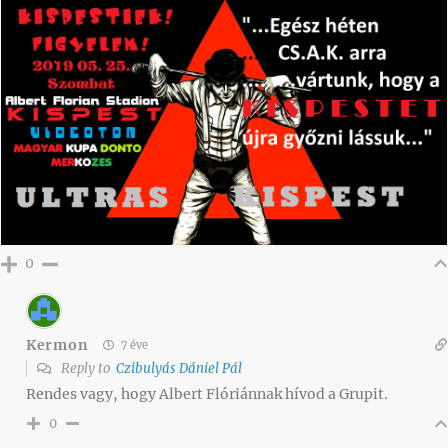
0
Kermon
7 éve
Reply to
Czibulyás Dániel Pál
Rendes vagy, hogy Albert Flóriánnak hívod a Grupit.
0