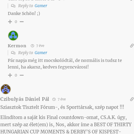
Reply to
Gamer
Danke Schön! ;)
0
Kermon
7 éve
Reply to
Gamer
Pár napja még itt mocskolódtál, de normális is tudsz te
lenni, ha akarsz, kedves fegyencvárosi!
0
Czibulyás Dániel Pál
7 éve
Sziasztok Tisztelt Fórum-, és Sporttársak, szép napot !!!
Elindítom a saját kis Final countdown-omat, CS.A.K. úgy,
mert szép az élet(em) is, Nos, akkor íme a BEST OF THIRTY
HUNGARIAN CUP MOMENTS & DERBY’S OF KISPEST-