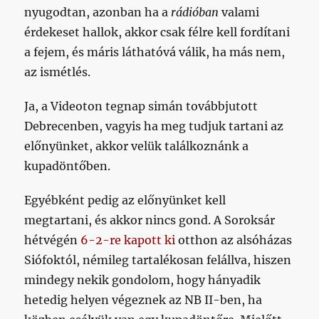
nyugodtan, azonban ha a
rádióban
valami
érdekeset hallok, akkor csak félre kell fordítani
a fejem, és máris láthatóvá válik, ha más nem,
az ismétlés.
Ja, a Videoton tegnap simán továbbjutott
Debrecenben, vagyis ha meg tudjuk tartani az
előnyünket, akkor velük találkoznánk a
kupadöntőben.
Egyébként pedig az előnyünket kell
megtartani, és akkor nincs gond. A Soroksár
hétvégén
6-2-re kapott ki
otthon az alsóházas
Siófoktól, némileg tartalékosan felállva, hiszen
mindegy nekik gondolom, hogy hányadik
hetedig helyen végeznek az NB II-ben, ha