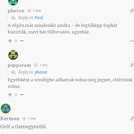
photon
7 éve
Reply to
Paal
A végén már mindenkit szidta – de legfőképp Supkát
buzizták, mert hát fülbevalós, ugyebár.
0
papparam
7 éve
Reply to
photon
Egyébként a vendégbe adhattak volna még jegyet, elfértünk
volna.
0
Kermon
7 éve
Gróf a tizenegyesölő.