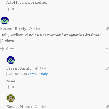
Attól függ kik beszélték.
0
Ferenc Kiraly
7 éve
Hali, Soriban ki volt a 8as mezben? az egyetlen értelmes
játékosuk..
0
Ferenc Kiraly
7 éve
Reply to
Ferenc Kiraly
köszi
0
Kovács Hunor
7 éve