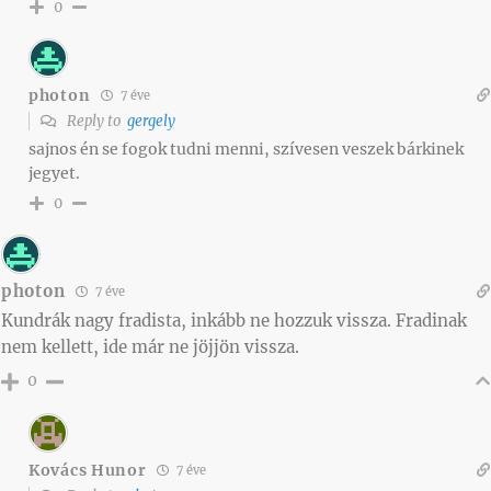
0
photon
7 éve
Reply to
gergely
sajnos én se fogok tudni menni, szívesen veszek bárkinek
jegyet.
0
photon
7 éve
Kundrák nagy fradista, inkább ne hozzuk vissza. Fradinak
nem kellett, ide már ne jöjjön vissza.
0
Kovács Hunor
7 éve