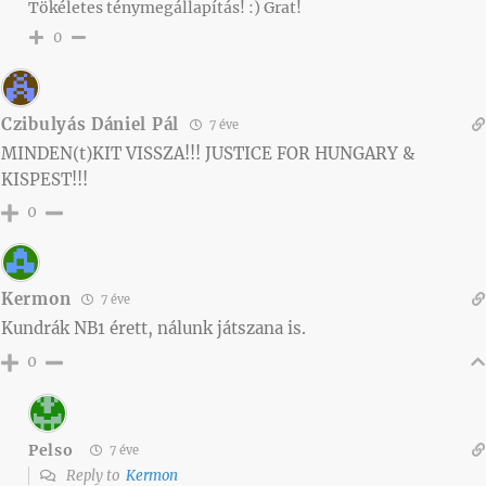
Tökéletes ténymegállapítás! :) Grat!
0
Czibulyás Dániel Pál
7 éve
MINDEN(t)KIT VISSZA!!! JUSTICE FOR HUNGARY &
KISPEST!!!
0
Kermon
7 éve
Kundrák NB1 érett, nálunk játszana is.
0
Pelso
7 éve
Reply to
Kermon