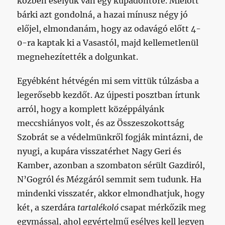
közben esélyük van egy kupadöntőre. Mielőtt
bárki azt gondolná, a hazai mínusz négy jó
előjel, elmondanám, hogy az odavágó előtt 4-
0-ra kaptak ki a Vasastól, majd kellemetlenül
megnehezítették a dolgunkat.
Egyébként hétvégén mi sem vittük túlzásba a
legerősebb kezdőt. Az újpesti posztban írtunk
arról, hogy a komplett középpályánk
meccshiányos volt, és az Összeszokottság
Szobrát se a védelmünkről fogják mintázni, de
nyugi, a kupára visszatérhet Nagy Geri és
Kamber, azonban a szombaton sérült Gazdiról,
N’Gogról és Mézgáról semmit sem tudunk. Ha
mindenki visszatér, akkor elmondhatjuk, hogy
két, a szerdára
tartalékoló
csapat mérkőzik meg
egymással, ahol egyértelmű esélyes kell legyen