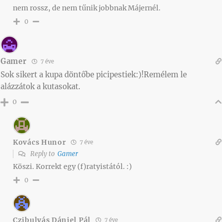
nem rossz, de nem tűnik jobbnak Májernél.
0
Gamer
7 éve
Sok sikert a kupa döntőbe picipestiek:)!Remélem le
alázzátok a kutasokat.
0
Kovács Hunor
7 éve
Reply to
Gamer
Köszi. Korrekt egy (f)ratyistától. :)
0
Czibulyás Dániel Pál
7 éve