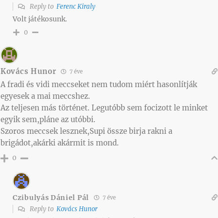
Reply to
Ferenc Kiraly
Volt játékosunk.
0
Kovács Hunor
7 éve
A fradi és vidi meccseket nem tudom miért hasonlítják
egyesek a mai meccshez.
Az teljesen más történet. Legutóbb sem focizott le minket
egyik sem,pláne az utóbbi.
Szoros meccsek lesznek,Supi össze birja rakni a
brigádot,akárki akármit is mond.
0
Czibulyás Dániel Pál
7 éve
Reply to
Kovács Hunor