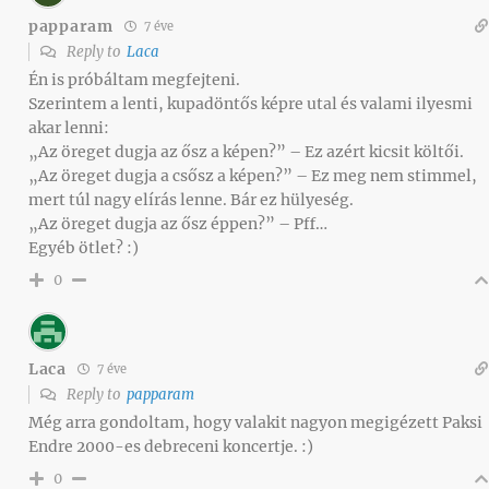
papparam
7 éve
Reply to
Laca
Én is próbáltam megfejteni.
Szerintem a lenti, kupadöntős képre utal és valami ilyesmi
akar lenni:
„Az öreget dugja az ősz a képen?” – Ez azért kicsit költői.
„Az öreget dugja a csősz a képen?” – Ez meg nem stimmel,
mert túl nagy elírás lenne. Bár ez hülyeség.
„Az öreget dugja az ősz éppen?” – Pff…
Egyéb ötlet? :)
0
Laca
7 éve
Reply to
papparam
Még arra gondoltam, hogy valakit nagyon megigézett Paksi
Endre 2000-es debreceni koncertje. :)
0