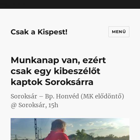
Mastodon
Csak a Kispest!
MENÜ
Munkanap van, ezért
csak egy kibeszélőt
kaptok Soroksárra
Soroksár – Bp. Honvéd (MK elődöntő)
@ Soroksár, 15h