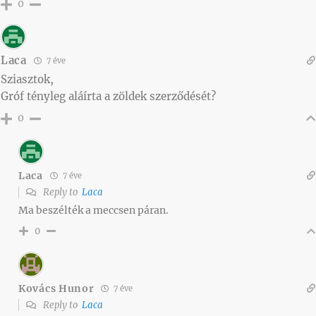
0
Laca
7 éve
Sziasztok,
Gróf tényleg aláírta a zöldek szerződését?
0
Laca
7 éve
Reply to
Laca
Ma beszélték a meccsen páran.
0
Kovács Hunor
7 éve
Reply to
Laca