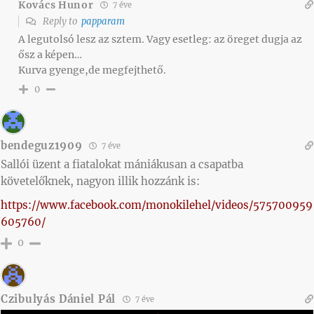
Kovács Hunor
7 éve
Reply to
papparam
A legutolsó lesz az sztem. Vagy esetleg: az öreget dugja az
ősz a képen…
Kurva gyenge,de megfejthető.
0
bendeguz1909
7 éve
Sallói üzent a fiatalokat mániákusan a csapatba
követelőknek, nagyon illik hozzánk is:
https://www.facebook.com/monokilehel/videos/575700959
605760/
0
Czibulyás Dániel Pál
7 éve