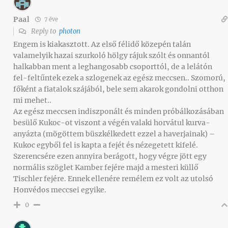
Paal
7 éve
Reply to
photon
Engem is kiakasztott. Az első félidő közepén talán
valamelyik hazai szurkoló hölgy rájuk szólt és onnantól
halkabban ment a leghangosabb csoporttól, de a lelátón
fel-feltűntek ezek a szlogenek az egész meccsen.. Szomorú,
főként a fiatalok szájából, bele sem akarok gondolni otthon
mi mehet..
Az egész meccsen indiszponált és minden próbálkozásában
besülő Kukoc-ot viszont a végén valaki horvátul kurva-
anyázta (mögöttem büszkélkedett ezzel a haverjainak) –
Kukoc egyből fel is kapta a fejét és nézegetett kifelé.
Szerencsére ezen annyira berágott, hogy végre jött egy
normális szöglet Kamber fejére majd a mesteri küllő
Tischler fejére. Ennek ellenére remélem ez volt az utolsó
Honvédos meccsei egyike.
0