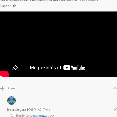
hozzánk..
0
bendeguz1909
7 éve
Reply to
bendeguz1909