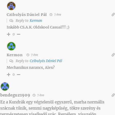
Czibulyás Dániel Pál
7 éve
Reply to
Kermon
Inkább CS.A.K. Oldskool Casual!!! ;)
0
Kermon
7 éve
Reply to
Czibulyás Dániel Pál
Mechanikus narancs, Alex?
0
bendeguz1909
7 éve
Ez a Kundrák egy végtelenül egyszerű, marha normális
srácnak tűnik, semmi nagyképűség, tökre szerény és
természetesen viselkedő srác. Remélem, visszajön