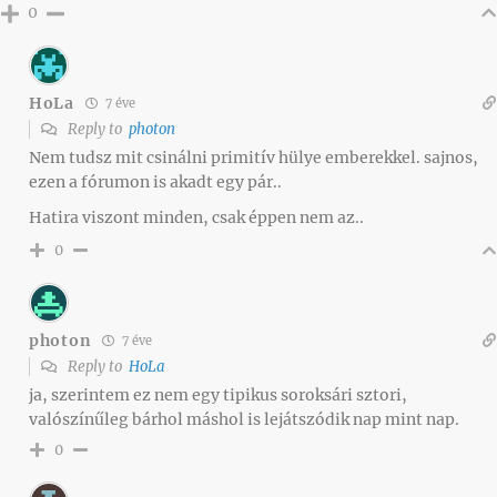
0
HoLa
7 éve
Reply to
photon
Nem tudsz mit csinálni primitív hülye emberekkel. sajnos,
ezen a fórumon is akadt egy pár..
Hatira viszont minden, csak éppen nem az..
0
photon
7 éve
Reply to
HoLa
ja, szerintem ez nem egy tipikus soroksári sztori,
valószínűleg bárhol máshol is lejátszódik nap mint nap.
0