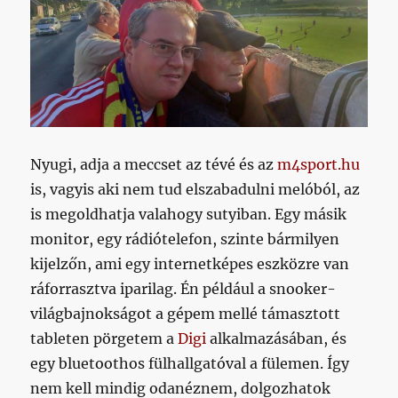
Nyugi, adja a meccset az tévé és az
m4sport.hu
is, vagyis aki nem tud elszabadulni melóból, az
is megoldhatja valahogy sutyiban. Egy másik
monitor, egy rádiótelefon, szinte bármilyen
kijelzőn, ami egy internetképes eszközre van
ráforrasztva iparilag. Én például a snooker-
világbajnokságot a gépem mellé támasztott
tableten pörgetem a
Digi
alkalmazásában, és
egy bluetoothos fülhallgatóval a fülemen. Így
nem kell mindig odanéznem, dolgozhatok