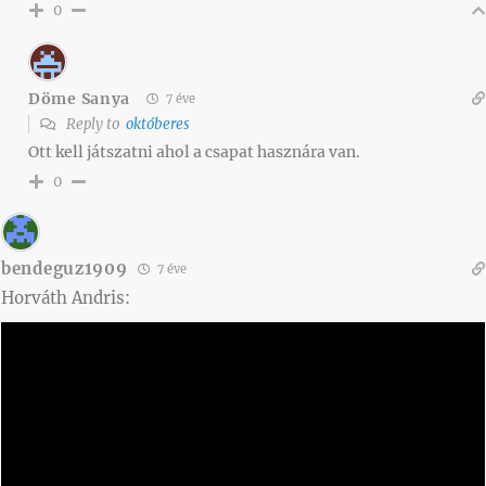
0
Döme Sanya
7 éve
Reply to
októberes
Ott kell játszatni ahol a csapat hasznára van.
0
bendeguz1909
7 éve
Horváth Andris: