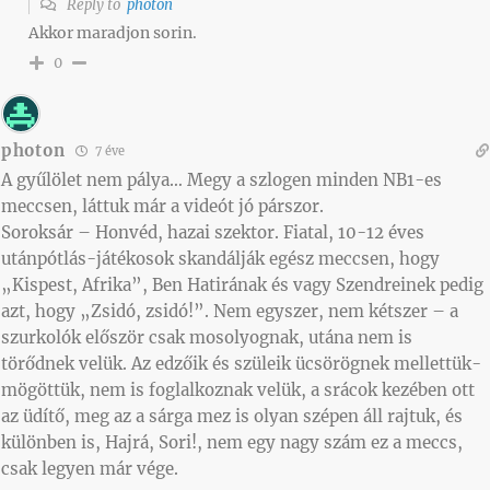
Reply to
photon
Akkor maradjon sorin.
0
photon
7 éve
A gyűlölet nem pálya… Megy a szlogen minden NB1-es
meccsen, láttuk már a videót jó párszor.
Soroksár – Honvéd, hazai szektor. Fiatal, 10-12 éves
utánpótlás-játékosok skandálják egész meccsen, hogy
„Kispest, Afrika”, Ben Hatirának és vagy Szendreinek pedig
azt, hogy „Zsidó, zsidó!”. Nem egyszer, nem kétszer – a
szurkolók először csak mosolyognak, utána nem is
törődnek velük. Az edzőik és szüleik ücsörögnek mellettük-
mögöttük, nem is foglalkoznak velük, a srácok kezében ott
az üdítő, meg az a sárga mez is olyan szépen áll rajtuk, és
különben is, Hajrá, Sori!, nem egy nagy szám ez a meccs,
csak legyen már vége.