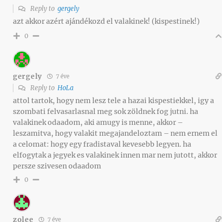
Reply to
gergely
azt akkor azért ajándékozd el valakinek! (kispestinek!)
0
gergely
7 éve
Reply to
HoLa
attol tartok, hogy nem lesz tele a hazai kispestiekkel, igy a
szombati felvasarlasnal meg sok zöldnek fog jutni. ha
valakinek odaadom, aki amugy is menne, akkor –
leszamitva, hogy valakit megajandeloztam – nem ernem el
a celomat: hogy egy fradistaval kevesebb legyen. ha
elfogytak a jegyek es valakinek innen mar nem jutott, akkor
persze szivesen odaadom
0
zolee
7 éve