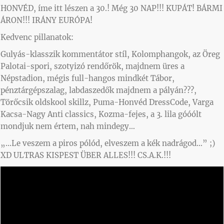
HONVÉD, íme itt lészen a 30.! Még 30 NAP!!! KUPÁT! BÁRMI
ÁRON!!! IRÁNY EURÓPA!
Kedvenc pillanatok:
Gulyás-klasszik kommentátor stíl, Kolomphangok, az Öreg
Palotai-spori, szotyizó rendőrök, majdnem üres a
Népstadion, mégis full-hangos mindkét Tábor,
pénztárgépszalag, labdaszedők majdnem a pályán???,
Törőcsik oldskool skillz, Puma-Honvéd DressCode, Varga
Kacsa-Nagy Anti classics, Kozma-fejes, a 3. lila góóólt
mondjuk nem értem, nah mindegy…
„…Le veszem a piros pólód, elveszem a kék nadrágod…” ;)
XD ULTRAS KISPEST ÜBER ALLES!!! CS.A.K.!!!