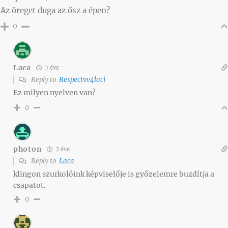
Az öreget duga az ősz a épen?
0
Laca
7 éve
Reply to
Respectvv4laci
Ez milyen nyelven van?
0
photon
7 éve
Reply to
Laca
klingon szurkolóink képviselője is győzelemre buzdítja a
csapatot.
0