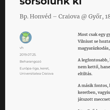
sorsolunk ki
Bp. Honvéd – Craiova @ Győr, 1
Most csak egy g
Vilniust se hozt
Szerző
vh
magyarázkodás, 
Közzétéve
2019.07.25.
A legfontosabb,
Kategória
Beharangozó
nem kettő, hane
Címke
Európa-liga
,
keret
,
eltiltás.
Universitatea Craiova
A másik fontos, 
keretben, vagyi
játszott meccset