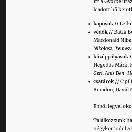
Itt a Győrbe uta
leadott bő kere
kapusok //
Lefko
védők //
Batik B
Macdonald Niba
Nikolasz, Temesvá
középpályások 
Hegedűs Márk, 
Geri, Anis Ben-Ha
csatárok //
Cipf
Amadou, David 
Ebből legyél oko
Találkozzunk hár
négykor indul a