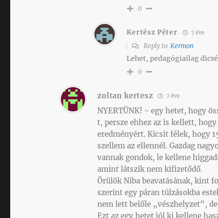
0
Kertész Péter
7 éve
Reply to
Kermon
Lehet, pedagógiailag dicsé
0
zoltan kertesz
7 éve
NYERTÜNK! ~ egy hetet, hogy ös
t, persze ehhez az is kellett, ho
eredményért. Kicsit félek, hogy 
szellem az ellennél. Gazdag nagyo
vannak gondok, le kellene higgad
amint látszik nem kifizetődő.
Örülök Niba beavatásának, kint fo
szerint egy páran túlzásokba este
nem lett belőle „vészhelyzet”, d
Ezt az egy hetet jól ki kellene ha