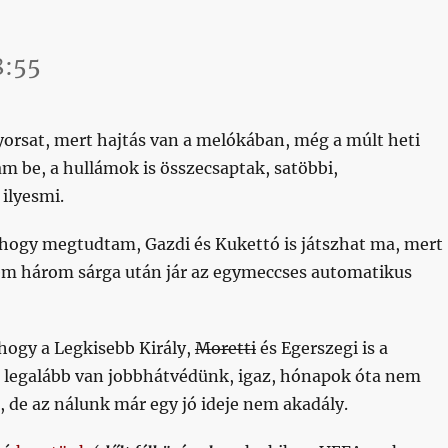
8:55
yorsat, mert hajtás van a melókában, még a múlt heti
am be, a hullámok is összecsaptak, satöbbi,
ilyesmi.
 hogy megtudtam, Gazdi és Kukettó is játszhat ma, mert
m három sárga után jár az egymeccses automatikus
hogy a Legkisebb Király,
Moretti
és Egerszegi is a
s legalább van jobbhátvédünk, igaz, hónapok óta nem
, de az nálunk már egy jó ideje nem akadály.