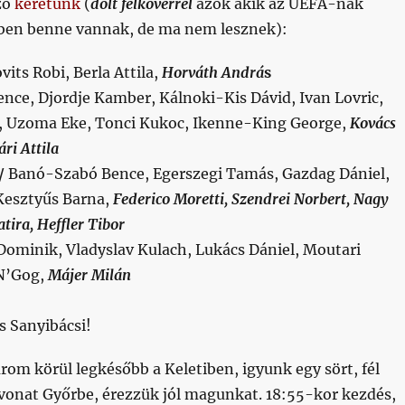
zó
keretünk
(
dőlt félkövérrel
azok akik az UEFA-nak
tben benne vannak, de ma nem lesznek):
vits Robi, Berla Attila,
Horváth Andrá
s
ence, Djordje Kamber, Kálnoki-Kis Dávid, Ivan Lovric,
, Uzoma Eke, Tonci Kukoc, Ikenne-King George,
Kovács
ri Attila
//
Banó-Szabó Bence, Egerszegi Tamás, Gazdag Dániel,
Kesztyűs Barna,
Federico Moretti, Szendrei Norbert, Nagy
tira, Heffler Tibor
 Dominik, Vladyslav Kulach, Lukács Dániel, Moutari
N’Gog,
Májer Milán
s Sanyibácsi!
om körül legkésőbb a Keletiben, igyunk egy sört, fél
 vonat Győrbe, érezzük jól magunkat. 18:55-kor kezdés,