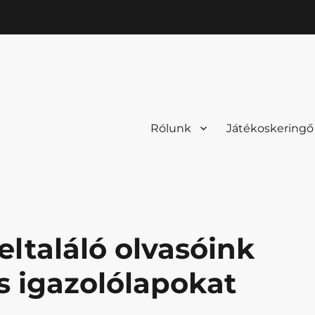
Rólunk
Játékoskeringő
ltaláló olvasóink
s igazolólapokat