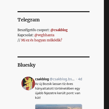
Telegram
Beszélgetős csoport:
@csakblog
Kapcsolat:
@veghhanta
//
Mi ez és hogyan működik?
Bluesky