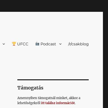
UFCC
Podcast
/r/csakblog
Támogatás
Amennyiben támogatnál minket, akkor a
lehetőségekről
itt találsz információt
.