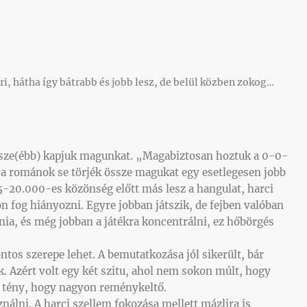
ri, hátha így bátrabb és jobb lesz, de belül közben zokog…
sze(ébb) kapjuk magunkat. „Magabiztosan hoztuk a 0-0-
gy a románok se törjék össze magukat egy esetlegesen jobb
15-20.000-es közönség előtt más lesz a hangulat, harci
n fog hiányozni. Egyre jobban játszik, de fejben valóban
nia, és még jobban a játékra koncentrálni, ez hőbörgés
ntos szerepe lehet. A bemutatkozása jól sikerült, bár
k. Azért volt egy két szitu, ahol nem sokon múlt, hogy
e tény, hogy nagyon reménykeltő.
sználni. A harci szellem fokozása mellett mázlira is