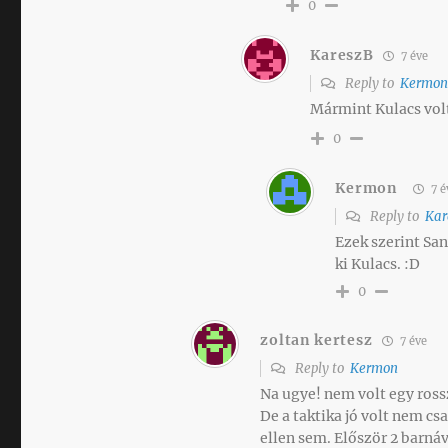
0
KareszB
7 éve
Reply to
Kermo
Mármint Kulacs volt
0
Kermon
7 é
Reply to
Kar
Ezek szerint Sa
ki Kulacs. :D
0
zoltan kertesz
7 éve
Reply to
Kermon
Na ugye! nem volt egy rossz
De a taktika jó volt nem 
ellen sem. Először 2 barnáv