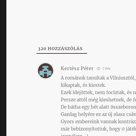
320
HOZZÁSZÓLÁS
Kertész Péter
7 éve
A románok tanultak a Vilniusztól,
kikaptak, és kiestek.
Ezek idejöttek, nem fociztak, és n
Persze attól még kieshetnek, de 
De hátha egy hét alatt összeboron
Gazdag helyére ez az új olasz csá
Gyors embereink vannak kontrázni,
már bebizonyítottuk, hogy 0 játékk