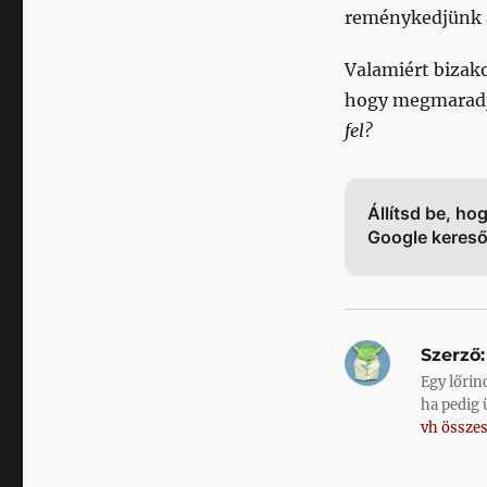
reménykedjünk 
Valamiért bizak
hogy megmaradjo
fel?
Állítsd be, ho
Google keres
Szerző:
Egy lőrin
ha pedig 
vh összes