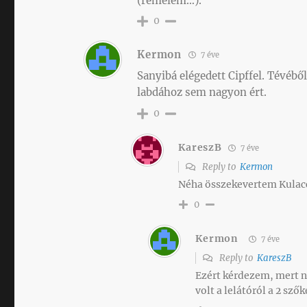
(remélem…).
0
Kermon
7 éve
Sanyibá elégedett Cipffel. Tévébő
labdához sem nagyon ért.
0
KareszB
7 éve
Reply to
Kermon
Néha összekevertem Kulaccs
0
Kermon
7 éve
Reply to
KareszB
Ezért kérdezem, mert n
volt a lelátóról a 2 sző