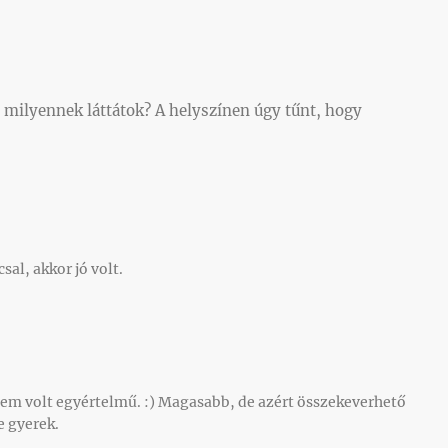
l milyennek láttátok? A helyszínen úgy tűnt, hogy
al, akkor jó volt.
em volt egyértelmű. :) Magasabb, de azért összekeverhető
ke gyerek.