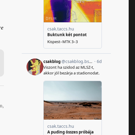
re
m,