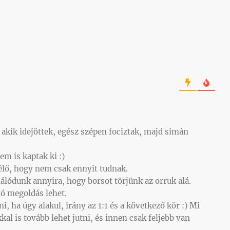
 akik idejöttek, egész szépen fociztak, majd simán
em is kaptak ki :)
félő, hogy nem csak ennyit tudnak.
álódunk annyira, hogy borsot törjünk az orruk alá.
vó megoldás lehet.
 ha úgy alakul, irány az 1:1 és a következő kör :) Mi
al is tovább lehet jutni, és innen csak feljebb van