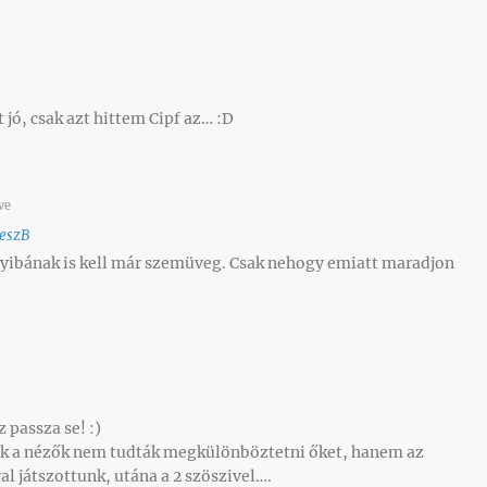
n
 jó, csak azt hittem Cipf az… :D
ve
eszB
nyibának is kell már szemüveg. Csak nehogy emiatt maradjon
 passza se! :)
csak a nézők nem tudták megkülönböztetni őket, hanem az
al játszottunk, utána a 2 szöszivel….