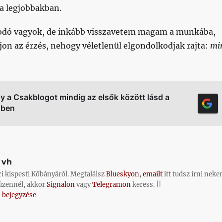
a legjobbakban.
odó vagyok, de inkább visszavetem magam a munkába,
n az érzés, nehogy véletlenül elgondolkodjak rajta:
mi
gy a Csakblogot mindig az elsők között lásd a
őben
vh
ci kispesti Kőbányáról. Megtalálsz
Blueskyon
,
emailt
itt tudsz írni neke
üzennél, akkor
Signalon
vagy
Telegramon
keress. ||
 bejegyzése