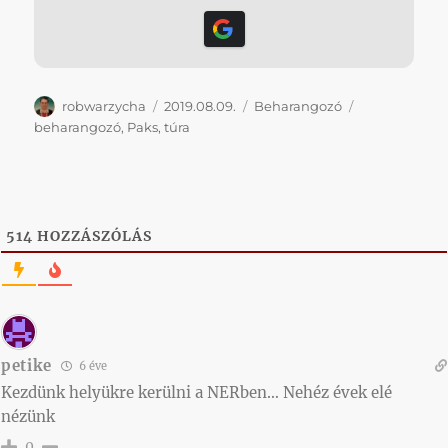
Szerző
Közzétéve
Kategória
Címke
robwarzycha
2019.08.09.
Beharangozó
beharangozó
,
Paks
,
túra
514
HOZZÁSZÓLÁS
petike
6 éve
Kezdünk helyükre kerülni a NERben… Nehéz évek elé
nézünk
0