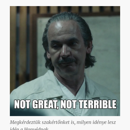
Megkérdeztük szakértőnket is, milyen idénye lesz
idén a Honvédnak.