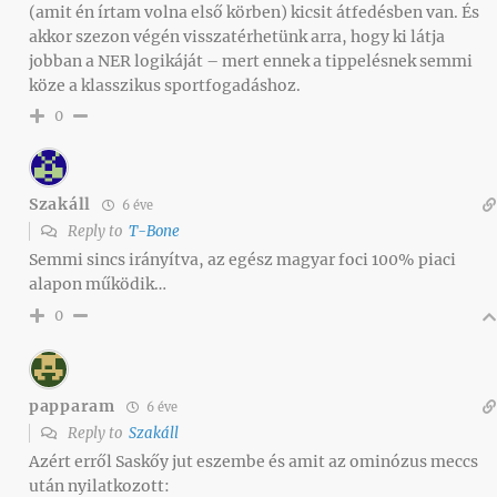
(amit én írtam volna első körben) kicsit átfedésben van. És
akkor szezon végén visszatérhetünk arra, hogy ki látja
jobban a NER logikáját – mert ennek a tippelésnek semmi
köze a klasszikus sportfogadáshoz.
0
Szakáll
6 éve
Reply to
T-Bone
Semmi sincs irányítva, az egész magyar foci 100% piaci
alapon működik…
0
papparam
6 éve
Reply to
Szakáll
Azért erről Saskőy jut eszembe és amit az ominózus meccs
után nyilatkozott: