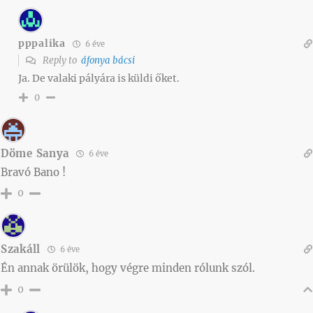
pppalika
6 éve
Reply to
áfonya bácsi
Ja. De valaki pályára is küldi őket.
0
Döme Sanya
6 éve
Bravó Bano !
0
Szakáll
6 éve
Én annak örülök, hogy végre minden rólunk szól.
0