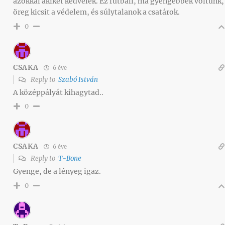
azokkal akiket kedvelek. Ez futball, ma gyengébbek voltunk,
öreg kicsit a védelem, és súlytalanok a csatárok.
0
CSAKA
6 éve
Reply to
Szabó István
A középpályát kihagytad..
0
CSAKA
6 éve
Reply to
T-Bone
Gyenge, de a lényeg igaz.
0