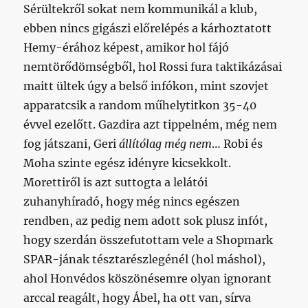
Sérültekről sokat nem kommunikál a klub,
ebben nincs gigászi előrelépés a kárhoztatott
Hemy-érához képest, amikor hol fájó
nemtörődömségből, hol Rossi fura taktikázásai
maitt ültek úgy a belső infókon, mint szovjet
apparatcsik a random műhelytitkon 35-40
évvel ezelőtt. Gazdira azt tippelném, még nem
fog játszani, Geri
állítólag még nem
… Robi és
Moha szinte egész idényre kicsekkolt.
Morettiről is azt suttogta a lelátói
zuhanyhíradó, hogy még nincs egészen
rendben, az pedig nem adott sok plusz infót,
hogy szerdán összefutottam vele a Shopmark
SPAR-jának tésztarészlegénél (hol máshol),
ahol Honvédos köszönésemre olyan ignorant
arccal reagált, hogy Ábel, ha ott van, sírva