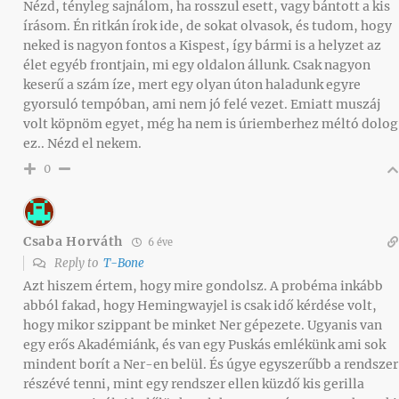
Nézd, tényleg sajnálom, ha rosszul esett, vagy bántott a kis
írásom. Én ritkán írok ide, de sokat olvasok, és tudom, hogy
neked is nagyon fontos a Kispest, így bármi is a helyzet az
élet egyéb frontjain, mi egy oldalon állunk. Csak nagyon
keserű a szám íze, mert egy olyan úton haladunk egyre
gyorsuló tempóban, ami nem jó felé vezet. Emiatt muszáj
volt köpnöm egyet, még ha nem is úriemberhez méltó dolog
ez.. Nézd el nekem.
0
Csaba Horváth
6 éve
Reply to
T-Bone
Azt hiszem értem, hogy mire gondolsz. A probéma inkább
abból fakad, hogy Hemingwayjel is csak idő kérdése volt,
hogy mikor szippant be minket Ner gépezete. Ugyanis van
egy erős Akadémiánk, és van egy Puskás emlékünk ami sok
mindent borít a Ner-en belül. És úgye egyszerűbb a rendszer
részévé tenni, mint egy rendszer ellen küzdő kis gerilla