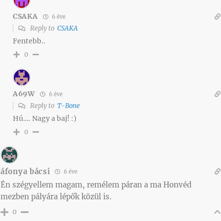
CSAKA
6 éve
Reply to
CSAKA
Fentebb..
0
A69W
6 éve
Reply to
T-Bone
Hú…. Nagy a baj! :)
0
áfonya bácsi
6 éve
Én szégyellem magam, remélem páran a ma Honvéd
mezben pályára lépők közül is.
0