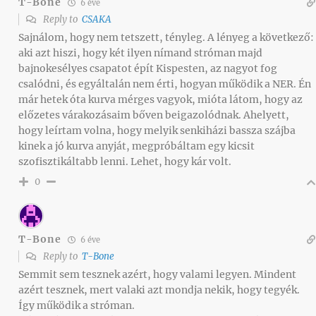
T-Bone
6 éve
Reply to
CSAKA
Sajnálom, hogy nem tetszett, tényleg. A lényeg a következő:
aki azt hiszi, hogy két ilyen nímand stróman majd
bajnokesélyes csapatot épít Kispesten, az nagyot fog
csalódni, és egyáltalán nem érti, hogyan működik a NER. Én
már hetek óta kurva mérges vagyok, mióta látom, hogy az
előzetes várakozásaim bőven beigazolódnak. Ahelyett,
hogy leírtam volna, hogy melyik senkiházi bassza szájba
kinek a jó kurva anyját, megpróbáltam egy kicsit
szofisztikáltabb lenni. Lehet, hogy kár volt.
0
T-Bone
6 éve
Reply to
T-Bone
Semmit sem tesznek azért, hogy valami legyen. Mindent
azért tesznek, mert valaki azt mondja nekik, hogy tegyék.
Így működik a stróman.