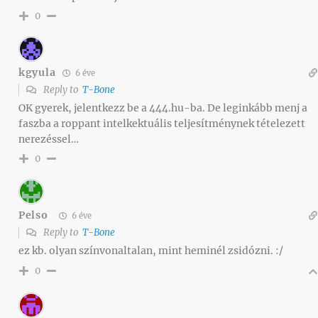
0
kgyula
6 éve
Reply to
T-Bone
OK gyerek, jelentkezz be a 444.hu-ba. De leginkább menj a
faszba a roppant intelkektuális teljesítménynek tételezett
nerezéssel…
0
Pelso
6 éve
Reply to
T-Bone
ez kb. olyan színvonaltalan, mint heminél zsidózni. :/
0