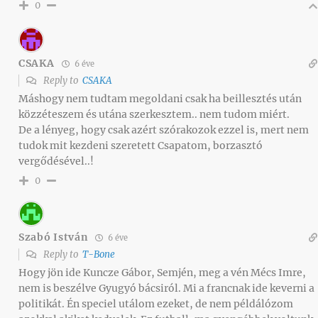
0
CSAKA
6 éve
Reply to
CSAKA
Máshogy nem tudtam megoldani csak ha beillesztés után
közzéteszem és utána szerkesztem.. nem tudom miért.
De a lényeg, hogy csak azért szórakozok ezzel is, mert nem
tudok mit kezdeni szeretett Csapatom, borzasztó
vergődésével..!
0
Szabó István
6 éve
Reply to
T-Bone
Hogy jön ide Kuncze Gábor, Semjén, meg a vén Mécs Imre,
nem is beszélve Gyugyó bácsiról. Mi a francnak ide keverni a
politikát. Én speciel utálom ezeket, de nem példálózom