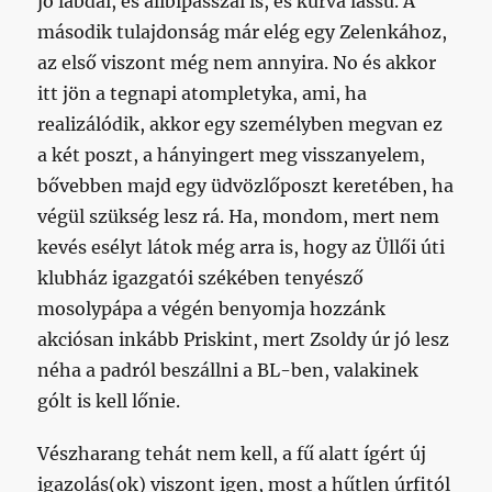
jó labdái, és alibipasszai is, és kurva lassú. A
második tulajdonság már elég egy Zelenkához,
az első viszont még nem annyira. No és akkor
itt jön a tegnapi atompletyka, ami, ha
realizálódik, akkor egy személyben megvan ez
a két poszt, a hányingert meg visszanyelem,
bővebben majd egy üdvözlőposzt keretében, ha
végül szükség lesz rá. Ha, mondom, mert nem
kevés esélyt látok még arra is, hogy az Üllői úti
klubház igazgatói székében tenyésző
mosolypápa a végén benyomja hozzánk
akciósan inkább Priskint, mert Zsoldy úr jó lesz
néha a padról beszállni a BL-ben, valakinek
gólt is kell lőnie.
Vészharang tehát nem kell, a fű alatt ígért új
igazolás(ok) viszont igen, most a hűtlen úrfitól