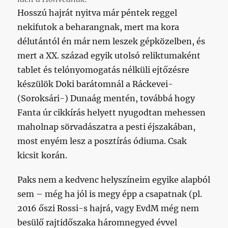
Hosszú hajrát nyitva már péntek reggel
nekifutok a beharangnak, mert ma kora
délutántól én már nem leszek gépközelben, és
mert a XX. század egyik utolsó reliktumaként
tablet és telónyomogatás nélküli ejtőzésre
készülök Doki barátomnál a Ráckevei-
(Soroksári-) Dunaág mentén, továbbá hogy
Fanta úr cikkírás helyett nyugodtan mehessen
maholnap sörvadászatra a pesti éjszakában,
most enyém lesz a posztírás ódiuma. Csak
kicsit korán.
Paks nem a kedvenc helyszíneim egyike alapból
sem – még ha jól is megy épp a csapatnak (pl.
2016 őszi Rossi-s hajrá, vagy EvdM még nem
besülő rajtidőszaka háromnegyed évvel