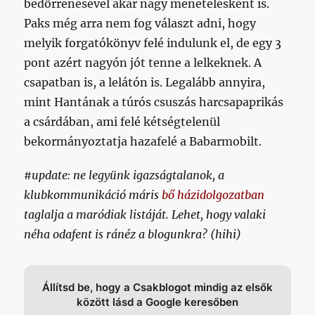
bedörrenésével akár nagy menetelésként is.
Paks még arra nem fog választ adni, hogy
melyik forgatókönyv felé indulunk el, de egy 3
pont azért nagyón jót tenne a lelkeknek. A
csapatban is, a lelátón is. Legalább annyira,
mint Hantának a túrós csuszás harcsapaprikás
a csárdában, ami felé kétségtelenül
bekormányoztatja hazafelé a Babarmobilt.
#update: ne legyünk igazságtalanok, a
klubkommunikáció máris
bő házidolgozatban
taglalja a maródiak listáját. Lehet, hogy valaki
néha odafent is ránéz a blogunkra? (hihi)
Állítsd be, hogy a Csakblogot mindig az elsők
között lásd a Google keresőben