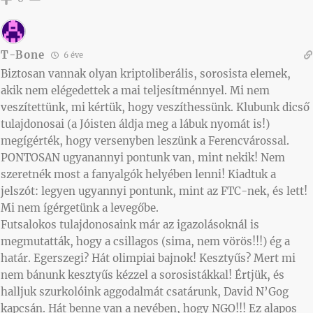
T-Bone
6 éve
Biztosan vannak olyan kriptoliberális, sorosista elemek,
akik nem elégedettek a mai teljesítménnyel. Mi nem
veszítettünk, mi kértük, hogy veszíthessünk. Klubunk dicső
tulajdonosai (a Jóisten áldja meg a lábuk nyomát is!)
megígérték, hogy versenyben leszünk a Ferencvárossal.
PONTOSAN ugyanannyi pontunk van, mint nekik! Nem
szeretnék most a fanyalgók helyében lenni! Kiadtuk a
jelszót: legyen ugyannyi pontunk, mint az FTC-nek, és lett!
Mi nem ígérgetünk a levegőbe.
Futsalokos tulajdonosaink már az igazolásoknál is
megmutatták, hogy a csillagos (sima, nem vörös!!!) ég a
határ. Egerszegi? Hát olimpiai bajnok! Kesztyűs? Mert mi
nem bánunk kesztyűs kézzel a sorosistákkal! Értjük, és
halljuk szurkolóink aggodalmát csatárunk, David N’Gog
kapcsán. Hát benne van a nevében, hogy NGO!!! Ez alapos