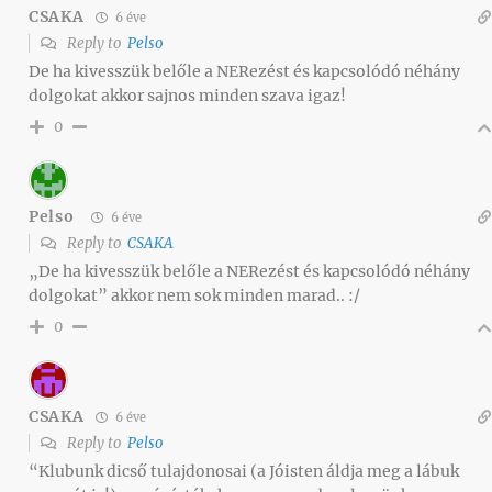
CSAKA
6 éve
Reply to
Pelso
De ha kivesszük belőle a NERezést és kapcsolódó néhány
dolgokat akkor sajnos minden szava igaz!
0
Pelso
6 éve
Reply to
CSAKA
„De ha kivesszük belőle a NERezést és kapcsolódó néhány
dolgokat” akkor nem sok minden marad.. :/
0
CSAKA
6 éve
Reply to
Pelso
“Klubunk dicső tulajdonosai (a Jóisten áldja meg a lábuk