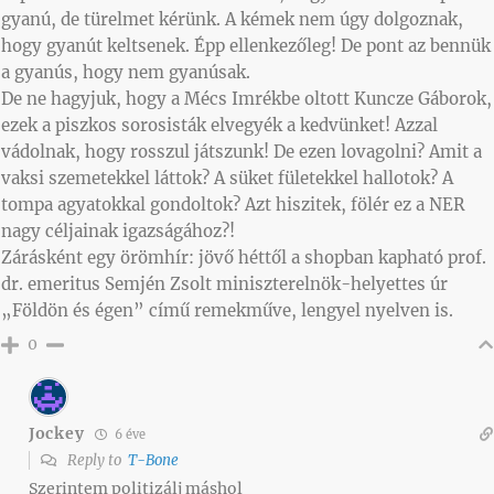
gyanú, de türelmet kérünk. A kémek nem úgy dolgoznak,
hogy gyanút keltsenek. Épp ellenkezőleg! De pont az bennük
a gyanús, hogy nem gyanúsak.
De ne hagyjuk, hogy a Mécs Imrékbe oltott Kuncze Gáborok,
ezek a piszkos sorosisták elvegyék a kedvünket! Azzal
vádolnak, hogy rosszul játszunk! De ezen lovagolni? Amit a
vaksi szemetekkel láttok? A süket fületekkel hallotok? A
tompa agyatokkal gondoltok? Azt hiszitek, fölér ez a NER
nagy céljainak igazságához?!
Zárásként egy örömhír: jövő héttől a shopban kapható prof.
dr. emeritus Semjén Zsolt miniszterelnök-helyettes úr
„Földön és égen” című remekműve, lengyel nyelven is.
0
Jockey
6 éve
Reply to
T-Bone
Szerintem politizálj máshol