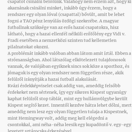
csapatot csinálni belőlünk. Valahogy nem érzem azt, hogy ki
akarnának csinálni minket, inkább úgy érzem, hogy a
rendszer egy olyan lóval (csapattal) bővült, amit be lehet
fogni a TAO pénz lenyúlás ördögi szekerébe. A magyar
futballnak szüksége van az erős hazai csapatokra, hisz
látható, hogy a hazai ellenfél nélküli erőfőlény egy Vidi v.
Fradi esetében a nemzetközi szinten tud kellemetlen
pilalnatokat okozni.
A problémát inkább valóban abban látom amit írtál. Ebben a
strómanságban. Ahol látszólag elkötelezett tulajdonosok
vannak, de valójában egyiknek sincs sok köze a sporthoz, és
jómaguk is egy olyan rendszer nem független része, akik
felülről irányítják a hazai futball alakulását.
Kvázi érdekképviselet csak addig van, ameddig felsőbb
érdekeket nem sértenek, így egy sikeres Kispest ugyanúgy
kaphat felülről stop táblát, mint egy hullámvölgybe került
Kispest segítő kezet. Innentől kezdve hátra lehet dőlni, mert
ameddig nem lesz egy olyan független tulaja a Kispestnek,
mint Hemingway volt, addig meg kell elégedni a
csontokkal, ami néha-néha leesik egy kupadöntő v. egy-egy
levetett sztárocska érkezésével.