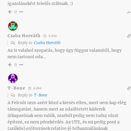
igazolásokért felelős stábnak. :)
0
Csaba Horváth
6 éve
Reply to
Csaba Horváth
Az is valahol szopatás, hogy úgy függsz valamitől, hogy
nem tartozol oda…
0
T-Bone
6 éve
Reply to
T-Bone
A Felcsút nem azért küzd a kiesés ellen, mert nem kap elég
támogatást, hanem mert az odaültetett káderek
útkaparónak sem valók, szarból pedig nem tudsz várat
építeni, ez nem pénzkérdés. Az UTE, és mi pedig pont a
(szűkös) erőforrások relatíve jó felhasználásának