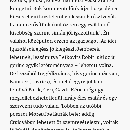
Kérdés, persze, kell-e már most vészharangot
kongatni. Sok kommentelőnk írja, hogy idén a
kiesés elleni küzdelemben leszünk résztvevők,
ha nem erősítünk (miközben egy csökkenő
kisebbség szerint simán jól igazoltunk). Én
valahol középúton érzem az igazságot. Az idei
igazolások egész jó kiegészítőemberek
lehetnek, leszámítva Lefkovits Robit, aki az új
gerinc egyik letéteményese – lehetett volna.
De igazából tragédia sincs, hisz gerinc már van,
Kamber (Lovrics), és mellé egyre jobban
felnövő Batik, Geri, Gazdi. Kéne még egy
megfellebezhetetlenül király éles csatár és egy
szervezni tudó valaki. Többen az utóbbi
posztot Morettibe látnák bele: eddig
Craiovában lehetett őt szemrevételezni, voltak