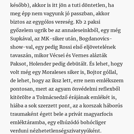
később), akkor is itt jön a tuti döntetlen, ha
meg épp nem vagyunk jó passzban, akkor
biztos az egygólos vereség. Kb 2 paksi
győzelem ugrik be az annaleseinkből, egy még
Supkával, az MK-siker után, Bogdanovics-
show-val, egy pedig Rossi első eljövetelének
tavaszán, mikor Vécsei és Vernes alázták
Paksot, Holender pedig debütált. És lehet, hogy
volt még egy Moraleses siker is, Bojtor góllal,
de lehet, hogy az iksz lett, erre nem emlékszem
pontosan, mert az agyam önvédelmi reflexből
kitörölte a Tolmácsedző érájának emlékét is,
hiába a sok szerzett pont, az a korszak háborús
traumaként égett bele a privát magyarfocis
emléktáramba, egy elhúzódó bohócliger
verduni nézhetetlenségszivatyyúként.