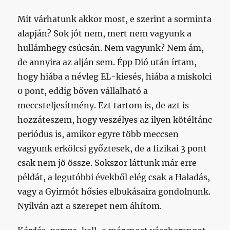
Mit várhatunk akkor most, e szerint a sorminta
alapján? Sok jót nem, mert nem vagyunk a
hullámhegy csúcsán. Nem vagyunk? Nem ám,
de annyira az alján sem. Épp Dió után írtam,
hogy hiába a névleg EL-kiesés, hiába a miskolci
0 pont, eddig bőven vállalható a
meccsteljesítmény. Ezt tartom is, de azt is
hozzáteszem, hogy veszélyes az ilyen kötéltánc
periódus is, amikor egyre több meccsen
vagyunk erkölcsi győztesek, de a fizikai 3 pont
csak nem jö össze. Sokszor láttunk már erre
példát, a legutóbbi évekből elég csak a Haladás,
vagy a Gyirmót hősies elbukásaira gondolnunk.
Nyilván azt a szerepet nem áhítom.