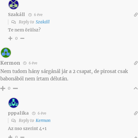
Szakáll
6 éve
Reply to
Szakáll
Te nem örülsz?
0
Kermon
6 éve
Nem tudom hány sárgánál jár a 2 csapat, de pirosat csak
babonából nem írtam délután.
0
pppalika
6 éve
Reply to
Kermon
Az nso szerint 4+1
0