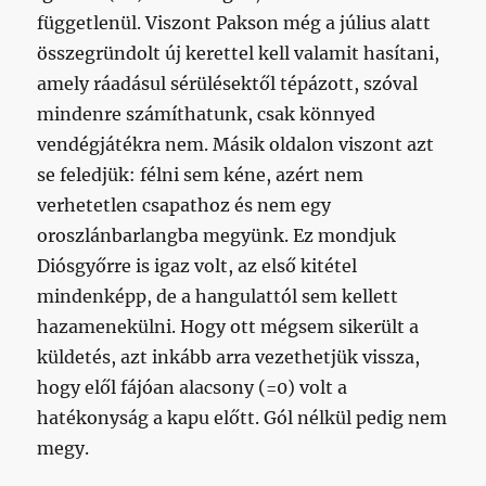
függetlenül. Viszont Pakson még a július alatt
összegründolt új kerettel kell valamit hasítani,
amely ráadásul sérülésektől tépázott, szóval
mindenre számíthatunk, csak könnyed
vendégjátékra nem. Másik oldalon viszont azt
se feledjük: félni sem kéne, azért nem
verhetetlen csapathoz és nem egy
oroszlánbarlangba megyünk. Ez mondjuk
Diósgyőrre is igaz volt, az első kitétel
mindenképp, de a hangulattól sem kellett
hazamenekülni. Hogy ott mégsem sikerült a
küldetés, azt inkább arra vezethetjük vissza,
hogy elől fájóan alacsony (=0) volt a
hatékonyság a kapu előtt. Gól nélkül pedig nem
megy.