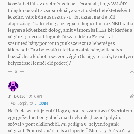
köszönhettük az eredményeinket, és annak, hogy VALÓDI
tulajdonos volt a csapatoknál, aki ezt üzleti befektetésként
kezelte. Várok én augusztus 31.-ig, aztán majd a téli
alapozásig. Csak nehogy az legyen, hogy utána az NBII rajtja
legyen a következő dolog, amit várnom kell…És két kérdés a
végére: 3 meccset fogunk játszani idén a Felcsúttal,
szerinted hány pontot fogunk szerezni a lehetséges
kilencből? És a belevaló tulajdonosaink hányadik helyre
hozzák be a klubot a szezon végén (ha úgy tetszik, te milyen
helyezéssel lennél elégedett)?
0
T-Bone
6 éve
Reply to
T-Bone
Na jó, de az mit jelent? Hogy 9 pontra számítasz? Szerintem
egy győzelmet engednek majd nekünk „hazai” pályán,
szóval 3 pont a kilencből. Mi pedig a 9. helyen fogunk
végezni. Pontosítanád te is a tippedet? Mert a 3-6. és a 6-9.