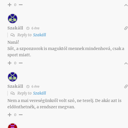
0
Szakáll
6 éve
Reply to
Szakáll
Naná!
Sőt, a szponzorok is maguktól mennek mindenhová, csak a
sport miatt.
0
Szakáll
6 éve
Reply to
Szakáll
Nem a mai vereségünkről volt szó, ne terelj. De akár azt is
eldönthetnék, a rendszer megvan.
0