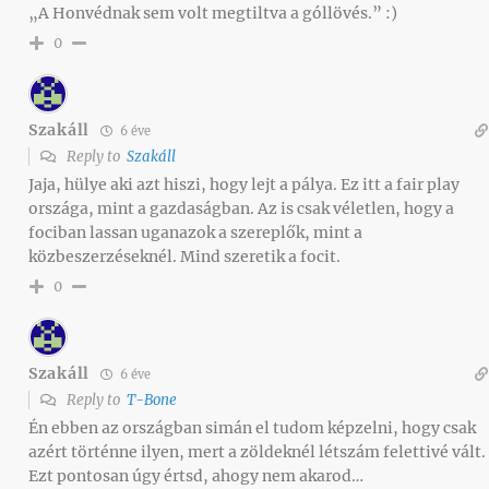
„A Honvédnak sem volt megtiltva a góllövés.” :)
0
Szakáll
6 éve
Reply to
Szakáll
Jaja, hülye aki azt hiszi, hogy lejt a pálya. Ez itt a fair play
országa, mint a gazdaságban. Az is csak véletlen, hogy a
fociban lassan uganazok a szereplők, mint a
közbeszerzéseknél. Mind szeretik a focit.
0
Szakáll
6 éve
Reply to
T-Bone
Én ebben az országban simán el tudom képzelni, hogy csak
azért történne ilyen, mert a zöldeknél létszám felettivé vált.
Ezt pontosan úgy értsd, ahogy nem akarod…