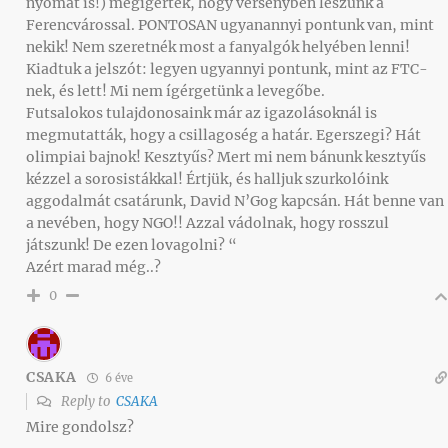
nyomát is!) megígérték, hogy versenyben leszünk a
Ferencvárossal. PONTOSAN ugyanannyi pontunk van, mint
nekik! Nem szeretnék most a fanyalgók helyében lenni!
Kiadtuk a jelszót: legyen ugyannyi pontunk, mint az FTC-
nek, és lett! Mi nem ígérgetünk a levegőbe.
Futsalokos tulajdonosaink már az igazolásoknál is
megmutatták, hogy a csillagoség a határ. Egerszegi? Hát
olimpiai bajnok! Kesztyűs? Mert mi nem bánunk kesztyűs
kézzel a sorosistákkal! Értjük, és halljuk szurkolóink
aggodalmát csatárunk, David N’Gog kapcsán. Hát benne van
a nevében, hogy NGO!! Azzal vádolnak, hogy rosszul
játszunk! De ezen lovagolni? “
Azért marad még..?
0
CSAKA
6 éve
Reply to
CSAKA
Mire gondolsz?