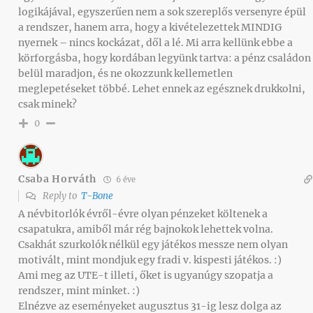
logikájával, egyszerűen nem a sok szereplős versenyre épül
a rendszer, hanem arra, hogy a kivételezettek MINDIG
nyernek – nincs kockázat, dől a lé. Mi arra kellünk ebbe a
körforgásba, hogy kordában legyünk tartva: a pénz családon
belül maradjon, és ne okozzunk kellemetlen
meglepetéseket többé. Lehet ennek az egésznek drukkolni,
csak minek?
0
Csaba Horváth
6 éve
Reply to
T-Bone
A névbitorlók évről-évre olyan pénzeket költenek a
csapatukra, amiből már rég bajnokok lehettek volna.
Csakhát szurkolók nélkül egy játékos messze nem olyan
motivált, mint mondjuk egy fradi v. kispesti játékos. :)
Ami meg az UTE-t illeti, őket is ugyanúgy szopatja a
rendszer, mint minket. :)
Elnézve az eseményeket augusztus 31-ig lesz dolga az