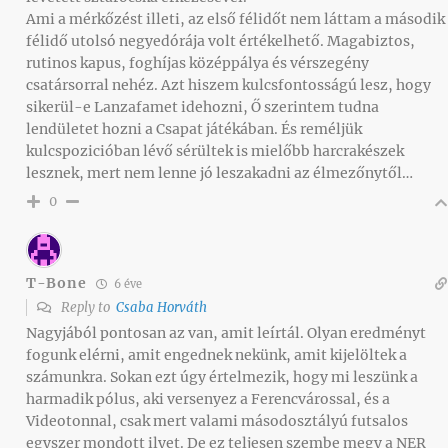
Ami a mérkőzést illeti, az első félidőt nem láttam a második
félidő utolsó negyedórája volt értékelhető. Magabiztos,
rutinos kapus, foghíjas középpálya és vérszegény
csatársorral nehéz. Azt hiszem kulcsfontosságú lesz, hogy
sikerül-e Lanzafamet idehozni, Ő szerintem tudna
lendületet hozni a Csapat játékában. És reméljük
kulcspozicióban lévő sérültek is mielőbb harcrakészek
lesznek, mert nem lenne jó leszakadni az élmezőnytől…
0
T-Bone
6 éve
Reply to
Csaba Horváth
Nagyjából pontosan az van, amit leírtál. Olyan eredményt
fogunk elérni, amit engednek nekünk, amit kijelöltek a
számunkra. Sokan ezt úgy értelmezik, hogy mi leszünk a
harmadik pólus, aki versenyez a Ferencvárossal, és a
Videotonnal, csak mert valami másodosztályú futsalos
egyszer mondott ilyet. De ez teljesen szembe megy a NER