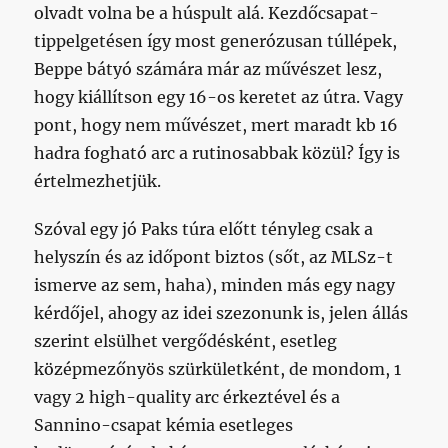
olvadt volna be a húspult alá. Kezdőcsapat-
tippelgetésen így most generózusan túllépek,
Beppe bátyó számára már az művészet lesz,
hogy kiállítson egy 16-os keretet az útra. Vagy
pont, hogy nem művészet, mert maradt kb 16
hadra fogható arc a rutinosabbak közül? Így is
értelmezhetjük.
Szóval egy jó Paks túra előtt tényleg csak a
helyszín és az időpont biztos (sőt, az MLSz-t
ismerve az sem, haha), minden más egy nagy
kérdőjel, ahogy az idei szezonunk is, jelen állás
szerint elsülhet vergődésként, esetleg
középmezőnyös szürkületként, de mondom, 1
vagy 2 high-quality arc érkeztével és a
Sannino-csapat kémia esetleges