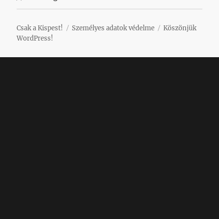
Csak a Kispest!
Személyes adatok védelme
Köszönjük
WordPress!