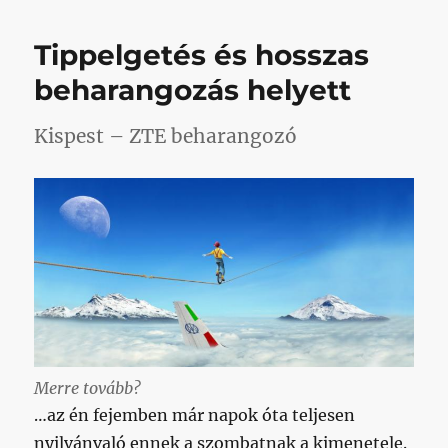
fordulóig
tartott,
Tippelgetés és hosszas
azonban
mostantól
beharangozás helyett
kénytelenek
vagyunk
Kispest – ZTE beharangozó
könyörgőre
venni,
hogy
hátha
című
bejegyzéshez
Merre tovább?
…az én fejemben már napok óta teljesen
nyilvánvaló ennek a szombatnak a kimenetele.