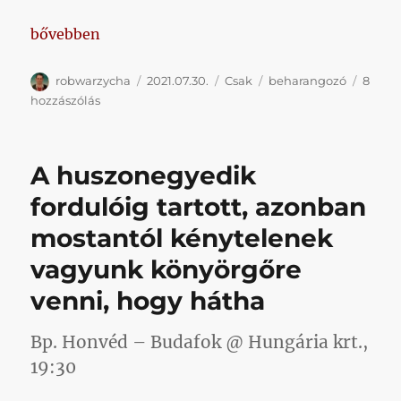
„Megannyi kérdés”
bővebben
Szerző
Közzétéve
Kategória
Címke
robwarzycha
2021.07.30.
Csak
beharangozó
8
Megannyi
hozzászólás
kérdés
című
bejegyzéshez
A huszonegyedik
fordulóig tartott, azonban
mostantól kénytelenek
vagyunk könyörgőre
venni, hogy hátha
Bp. Honvéd – Budafok @ Hungária krt.,
19:30