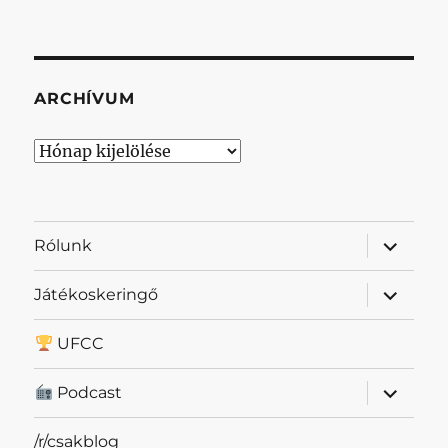
ARCHÍVUM
Archívum
almenü
Rólunk
szétnyit
almenü
Játékoskeringő
szétnyit
UFCC
almenü
Podcast
szétnyit
/r/csakblog