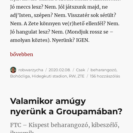
Jó meccs lesz? Nem. Jól játszunk majd, ne
adj’Isten, szépen? Nem. Visszatér sok sérült?
Nem. A Zete könnyen ve(r)hető ellenfél? Nem.
Jó hangulat lesz? Nem. (Mondjuk rossz se –
amolyan köztes). Nyerünk? IGEN.
„Tippelgetés és hosszas beharangozás helyett”
bővebben
Szerző
Közzétéve
Kategória
Címke
robwarzycha
2020.02.08.
Csak
beharangozó
,
Tippel
Bohócliga
,
Hidegkuti stadion
,
RW
,
ZTE
156 hozzászólás
és
hossza
behar
Valamikor amúgy
helyet
című
nyerünk a Groupamában?
bejeg
FTC – Kispest beharangozó, kibeszélő,