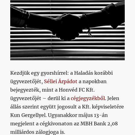
Kezdjük egy gyorshírrel: a Haladás korábbi
ügyvezetőjét,
Séllei Árpádot
a napokban
bejegyezték, mint a Honvéd FC Kft.
ügyvezetőjét – derül ki a
cégjegyzékből
. Jelen
állás szerint együtt jogosult a Kft. képviseletére
Kun Gergellyel. Ugyanakkor május 13-án
megjelent a cégkivonaton az MBH Bank 2,08
milliárdos zálogjoga is.