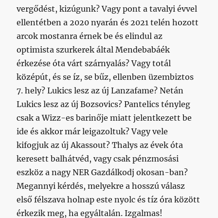
vergődést, kizúgunk? Vagy pont a tavalyi évvel
ellentétben a 2020 nyarán és 2021 telén hozott
arcok mostanra érnek be és elindul az
optimista szurkerek által Mendebabáék
érkezése óta várt szárnyalás? Vagy totál
középút, és se íz, se bűz, ellenben üzembiztos
7. hely? Lukics lesz az új Lanzafame? Netán
Lukics lesz az új Bozsovics? Pantelics tényleg
csak a Wizz-es barinője miatt jelentkezett be
ide és akkor már leigazoltuk? Vagy vele
kifogjuk az új Akassout? Thalys az évek óta
keresett balhátvéd, vagy csak pénzmosási
eszköz a nagy NER Gazdálkodj okosan-ban?
Megannyi kérdés, melyekre a hosszú válasz
első félszava holnap este nyolc és tíz óra között
érkezik meg, ha egyáltalán. Izgalmas!