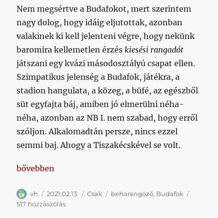
Nem megsértve a Budafokot, mert szerintem
nagy dolog, hogy idáig eljutottak, azonban
valakinek ki kell jelenteni végre, hogy nekünk
baromira kellemetlen érzés
kiesési rangadót
játszani egy kvázi másodosztályú csapat ellen.
Szimpatikus jelenség a Budafok, játékra, a
stadion hangulata, a közeg, a büfé, az egészből
süt egyfajta báj, amiben jó elmerülni néha-
néha, azonban az NB I. nem szabad, hogy erről
szóljon. Alkalomadtán persze, nincs ezzel
semmi baj. Ahogy a Tiszakécskével se volt.
„A huszonegyedik fordulóig tartott, azonban most
bővebben
Szerző
Közzétéve
Kategória
Címke
vh
2021.02.13.
Csak
beharangozó
,
Budafok
A
517 hozzászólás
huszonegyedik