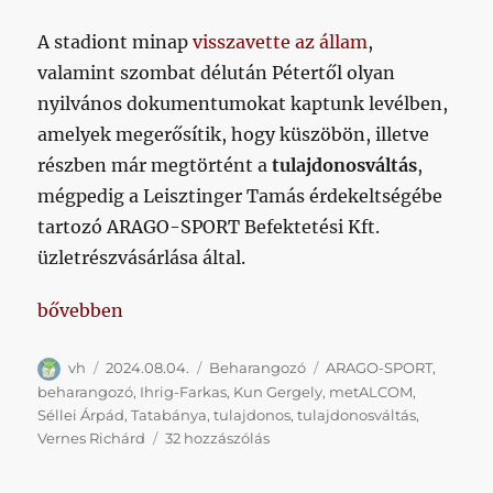
A stadiont minap
visszavette az állam
,
valamint szombat délután Pétertől olyan
nyilvános dokumentumokat kaptunk levélben,
amelyek megerősítik, hogy küszöbön, illetve
részben már megtörtént a
tulajdonosváltás
,
mégpedig a Leisztinger Tamás érdekeltségébe
tartozó ARAGO-SPORT Befektetési Kft.
üzletrészvásárlása által.
„Két tulaj között félúton”
bővebben
Szerző
Közzétéve
Kategória
Címke
vh
2024.08.04.
Beharangozó
ARAGO-SPORT
,
beharangozó
,
Ihrig-Farkas
,
Kun Gergely
,
metALCOM
,
Séllei Árpád
,
Tatabánya
,
tulajdonos
,
tulajdonosváltás
,
Két
Vernes Richárd
32 hozzászólás
tulaj
között