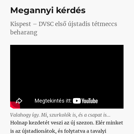
félúton
Megannyi kérdés
című
bejegyzéshez
Kispest – DVSC első újstadis tétmeccs
beharang
Valahogy így. Mi, szurkolók is, és a csapat is…
Holnap kezdetét veszi az új szezon. Elér minket
is az újstadionátok, és folytatva a tavalyi