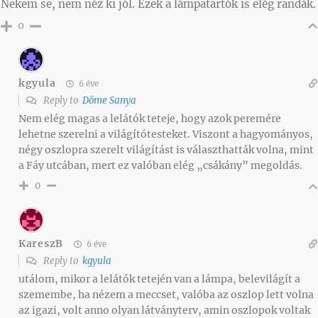
Nekem se, nem néz ki jól. Ezek a lámpatartók is elég randák.
0
kgyula
6 éve
Reply to
Döme Sanya
Nem elég magas a lelátók teteje, hogy azok peremére
lehetne szerelni a világítótesteket. Viszont a hagyományos,
négy oszlopra szerelt világítást is választhatták volna, mint
a Fáy utcában, mert ez valóban elég „csákány” megoldás.
0
KareszB
6 éve
Reply to
kgyula
utálom, mikor a lelátók tetején van a lámpa, belevilágít a
szemembe, ha nézem a meccset, valóba az oszlop lett volna
az igazi, volt anno olyan látványterv, amin oszlopok voltak