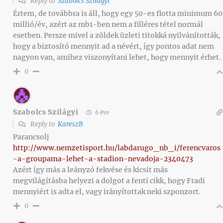
Reply to
Szabolcs Szilágyi
Értem, de továbbra is áll, hogy egy 50-es flotta minimum 60
millió/év, azért az mb1-ben nem a filléres tétel normál
esetben. Persze mivel a zöldek üzleti titokká nyilvánították,
hogy a biztosító mennyit ad a névért, így pontos adat nem
nagyon van, amihez viszonyítani lehet, hogy mennyit érhet.
0
Szabolcs Szilágyi
6 éve
Reply to
KareszB
Parancsolj
http://www.nemzetisport.hu/labdarugo_nb_i/ferencvaros
-a-groupama-lehet-a-stadion-nevadoja-2340473
Azért így más a leányzó fekvése és kicsit más
megvilágításba helyezi a dolgot a fenti cikk, hogy Fradi
mennyiért is adta el, vagy irányítottak neki szponzort.
0