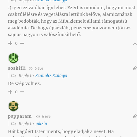
:) igen ez valóban így lehet. Ezért is mondom, hogy mi most
csak túlélésre és vegetálásra lettünk belőve, alamizsnának
meg bedobták, hogy az MFA kiemelt állami támogatású
akadémia. De hogy épkézláb, pénzes szponzor nem jön az
sajnos nagyon is valószínűsíthető.
0
soskifli
6 éve
Reply to
Szabolcs Szilágyi
De szép volt ez.
0
papparam
6 éve
Reply to
jnkzln
Hát bagóért Isten ments, hogy eladják a nevet. Ha