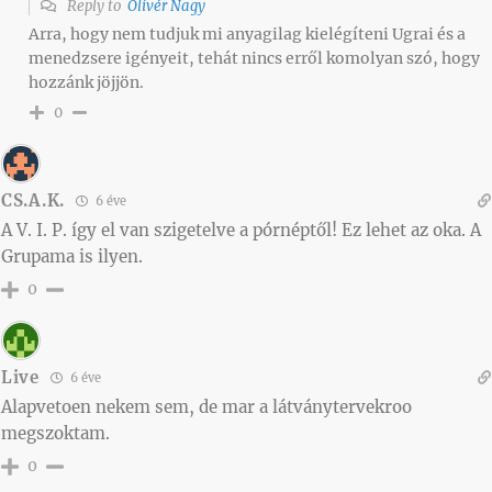
Reply to
Olivér Nagy
Arra, hogy nem tudjuk mi anyagilag kielégíteni Ugrai és a
menedzsere igényeit, tehát nincs erről komolyan szó, hogy
hozzánk jöjjön.
0
CS.A.K.
6 éve
A V. I. P. így el van szigetelve a pórnéptől! Ez lehet az oka. A
Grupama is ilyen.
0
Live
6 éve
Alapvetoen nekem sem, de mar a látványtervekroo
megszoktam.
0