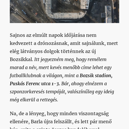
Sajnos az elmúlt napok időjárása nem
kedvezett a drónozásnak, amit sajnálunk, mert
elég látványos dolgok történnek az új
Bozsikkal.
Itt jegyezném meg, hogy remélem
marad a név, mert kevés menőbb címe lehet egy
futballklubnak a világon, mint a
Bozsik stadion,
Puskás Ferenc utca 1-3.
Bár, ahogy elnézem a
szponzorkeresés tempóját, valószínűleg egy ideig
még elkerül a rettegés.
Na, de a lényeg, hogy minden viszontagság
ellenére, Barla újra felszállt, és lett pár menő