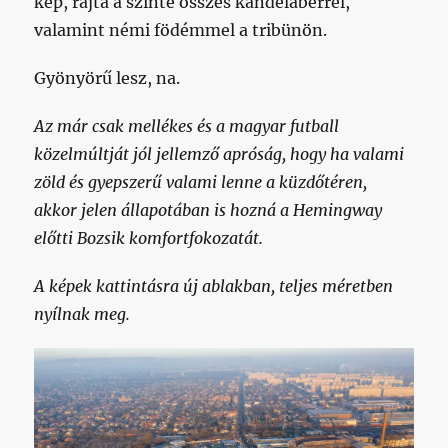
kép, rajta a szinte összes kandeláberrel,
valamint némi födémmel a tribünön.
Gyönyörű lesz, na.
Az már csak mellékes és a magyar futball
közelmúltját jól jellemző apróság, hogy ha valami
zöld és gyepszerű valami lenne a küzdőtéren,
akkor jelen állapotában is hozná a Hemingway
előtti Bozsik komfortfokozatát.
A képek kattintásra új ablakban, teljes méretben
nyílnak meg.