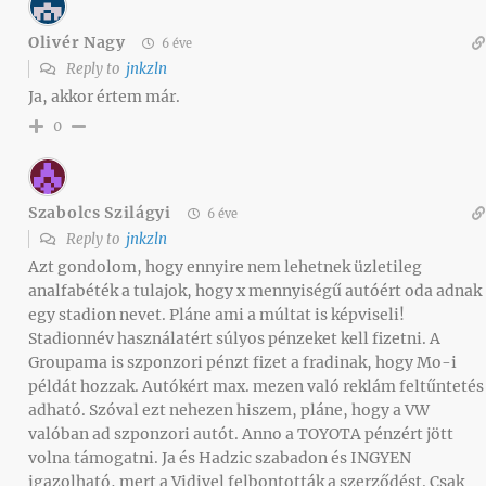
Olivér Nagy
6 éve
Reply to
jnkzln
Ja, akkor értem már.
0
Szabolcs Szilágyi
6 éve
Reply to
jnkzln
Azt gondolom, hogy ennyire nem lehetnek üzletileg
analfabéték a tulajok, hogy x mennyiségű autóért oda adnak
egy stadion nevet. Pláne ami a múltat is képviseli!
Stadionnév használatért súlyos pénzeket kell fizetni. A
Groupama is szponzori pénzt fizet a fradinak, hogy Mo-i
példát hozzak. Autókért max. mezen való reklám feltűntetés
adható. Szóval ezt nehezen hiszem, pláne, hogy a VW
valóban ad szponzori autót. Anno a TOYOTA pénzért jött
volna támogatni. Ja és Hadzic szabadon és INGYEN
igazolható, mert a Vidivel felbontották a szerződést. Csak