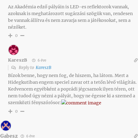
Az Akadémia edző pályáin is LED-es reflektorok vannak,
azoknak is meghatározott sugárzási szögük van, rendesen
be vannak állítva és nem zavarja sem a játékosokat, sem a
nézőket.
0
KareszB
6 éve
Reply to
KareszB
Bízok benne, hogy nem fog, de hiszem, ha látom. Mert a
Hidegkutiban engem speciel zavar ott a tetőn lévő világítás.
Kedvencem egyébként a poprádi jégcsarnok ilyen téren, ott
nem tudod úgy nézni a pályát, hogy ne égesse ki a szemed a
szemközti fényszórósor:
0
Gabesz
6 éve