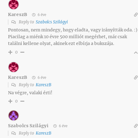
KareszB
6 éve
Reply to
Szabolcs Szilágyi
Pontosan, nem mindegy, hogy eladta, vagy irányítták oda. :)
Piacilag a miénk 10 évre 500 milliót megérhet, már csak
találni kellene olyat, akinek ezt elbírja a bukszája.
0
KareszB
6 éve
Reply to
KareszB
Na végre, valaki érti!
0
Szabolcs Szilágyi
6 éve
Reply to
KareszB