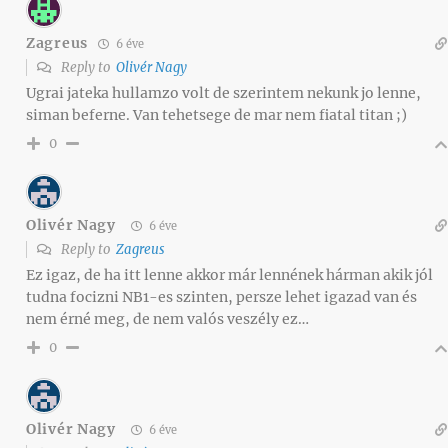
Zagreus
6 éve
Reply to
Olivér Nagy
Ugrai jateka hullamzo volt de szerintem nekunk jo lenne,
siman beferne. Van tehetsege de mar nem fiatal titan ;)
0
Olivér Nagy
6 éve
Reply to
Zagreus
Ez igaz, de ha itt lenne akkor már lennének hárman akik jól
tudna focizni NB1-es szinten, persze lehet igazad van és
nem érné meg, de nem valós veszély ez…
0
Olivér Nagy
6 éve