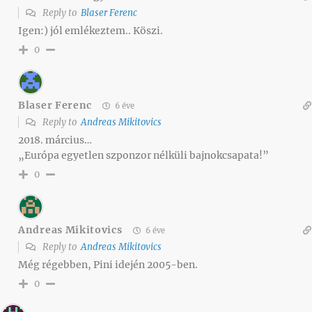
Reply to
Blaser Ferenc
Igen:) jól emlékeztem.. Köszi.
0
Blaser Ferenc
6 éve
Reply to
Andreas Mikitovics
2018. március…
„Európa egyetlen szponzor nélküli bajnokcsapata!”
0
Andreas Mikitovics
6 éve
Reply to
Andreas Mikitovics
Még régebben, Pini idején 2005-ben.
0