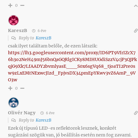
0
KareszB
6 éve
Reply to
KareszB
csak ilyet találtam belőle, de ezen látszik:
https://lh3.googleusercontent.com/proxy/ID6PT9VfrIZcX7
6h3o2NeH49mJ56bnQaGQRlgICKy8MIHUGdiSzzV4cjP3QJPk
qjG9Xk7LfAADY2bvmlyasE___S0x6sgVq68_tjoaTI2Pre0s
w9zLxEMtNExwcJIzd_FpjvsDX34pmEpYKwv3vZ6AmP_9V
O3w
0
Olivér Nagy
6 éve
Reply to
KareszB
Ezek új típusú LED-es reflektorok lesznek, konkrét
sugárzási szögük van, jó beállítás esetén nem fog zavarni.