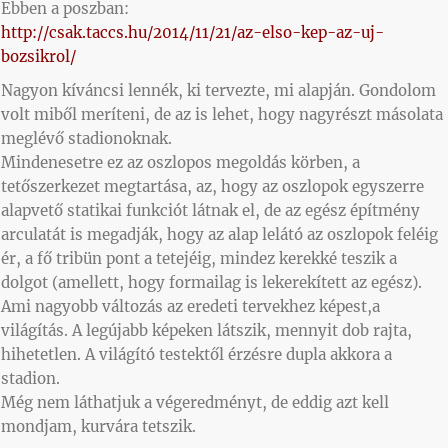
Ebben a poszban:
http://csak.taccs.hu/2014/11/21/az-elso-kep-az-uj-
bozsikrol/
Nagyon kíváncsi lennék, ki tervezte, mi alapján. Gondolom
volt miből meríteni, de az is lehet, hogy nagyrészt másolata
meglévő stadionoknak.
Mindenesetre ez az oszlopos megoldás körben, a
tetőszerkezet megtartása, az, hogy az oszlopok egyszerre
alapvető statikai funkciót látnak el, de az egész építmény
arculatát is megadják, hogy az alap lelátó az oszlopok feléig
ér, a fő tribün pont a tetejéig, mindez kerekké teszik a
dolgot (amellett, hogy formailag is lekerekített az egész).
Ami nagyobb változás az eredeti tervekhez képest,a
világítás. A legújabb képeken látszik, mennyit dob rajta,
hihetetlen. A világító testektől érzésre dupla akkora a
stadion.
Még nem láthatjuk a végeredményt, de eddig azt kell
mondjam, kurvára tetszik.