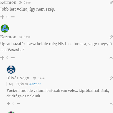
Kermon
6 éve
Jobb lett volna, így nem szép.
0
Kermon
6 éve
Ugrai hazatér. Lesz belőle még NB I-es focista, vagy megy ő
is a Vasasba?
0
Olivér Nagy
6 éve
Reply to
Kermon
Focizni tud, de valami baj csak van vele… kipróbálhatnánk,
de drága ez nekünk.
0