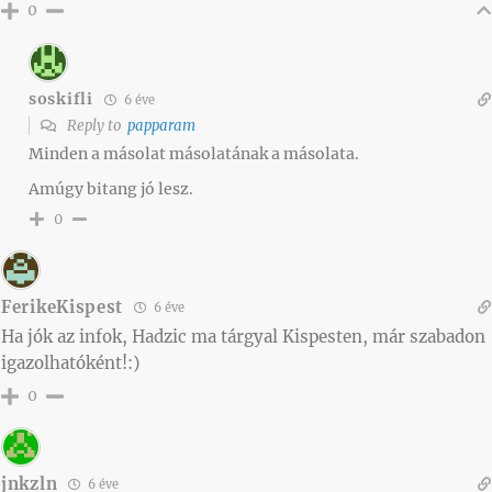
0
soskifli
6 éve
Reply to
papparam
Minden a másolat másolatának a másolata.
Amúgy bitang jó lesz.
0
FerikeKispest
6 éve
Ha jók az infok, Hadzic ma tárgyal Kispesten, már szabadon
igazolhatóként!:)
0
jnkzln
6 éve