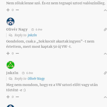
Nem róluk lenne szó. És ez nem tegnapi sztori valószínűleg.
0
Olivér Nagy
6 éve
Reply to
jnkzln
Gondolom, csak a „Sok kocsit akartak ingyen”-t nem
értettem, mert most kaptak 50 új VW-t.
0
jnkzln
6 éve
Reply to
Olivér Nagy
Meg nem mondom, hogy ez a VW sztori előtt vagy után
történt-e :)
0