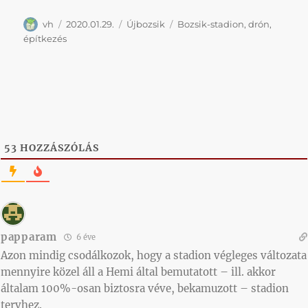
Szerző
Közzétéve
Kategória
Címke
vh
2020.01.29.
Újbozsik
Bozsik-stadion
,
drón
,
építkezés
53
HOZZÁSZÓLÁS
papparam
6 éve
Azon mindig csodálkozok, hogy a stadion végleges változata
mennyire közel áll a Hemi által bemutatott – ill. akkor
általam 100%-osan biztosra véve, bekamuzott – stadion
tervhez.