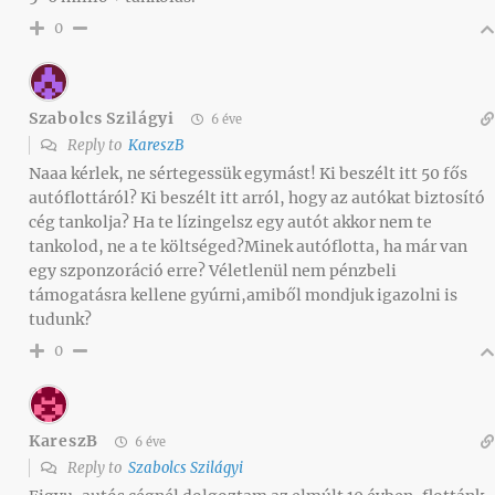
0
Szabolcs Szilágyi
6 éve
Reply to
KareszB
Naaa kérlek, ne sértegessük egymást! Ki beszélt itt 50 fős
autóflottáról? Ki beszélt itt arról, hogy az autókat biztosító
cég tankolja? Ha te lízingelsz egy autót akkor nem te
tankolod, ne a te költséged?Minek autóflotta, ha már van
egy szponzoráció erre? Véletlenül nem pénzbeli
támogatásra kellene gyúrni,amiből mondjuk igazolni is
tudunk?
0
KareszB
6 éve
Reply to
Szabolcs Szilágyi