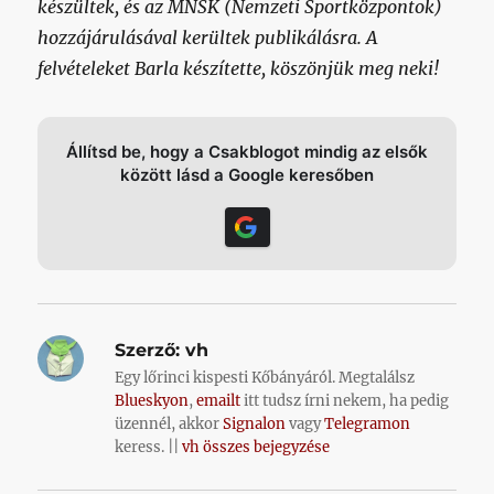
készültek, és az MNSK (Nemzeti Sportközpontok)
hozzájárulásával kerültek publikálásra. A
felvételeket Barla készítette, köszönjük meg neki!
Állítsd be, hogy a Csakblogot mindig az elsők
között lásd a Google keresőben
Szerző:
vh
Egy lőrinci kispesti Kőbányáról. Megtalálsz
Blueskyon
,
emailt
itt tudsz írni nekem, ha pedig
üzennél, akkor
Signalon
vagy
Telegramon
keress. ||
vh összes bejegyzése