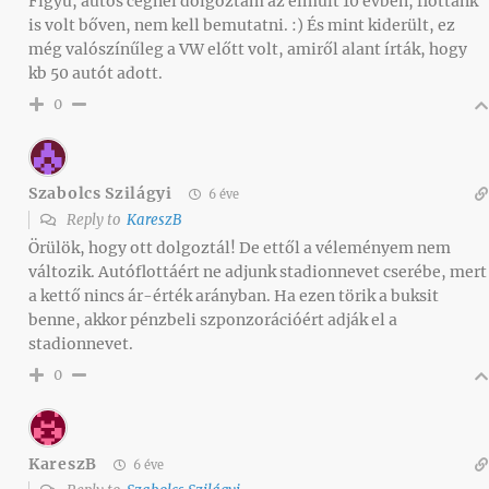
Figyu, autós cégnél dolgoztam az elmúlt 10 évben, flottánk
is volt bőven, nem kell bemutatni. :) És mint kiderült, ez
még valószínűleg a VW előtt volt, amiről alant írták, hogy
kb 50 autót adott.
0
Szabolcs Szilágyi
6 éve
Reply to
KareszB
Örülök, hogy ott dolgoztál! De ettől a véleményem nem
változik. Autóflottáért ne adjunk stadionnevet cserébe, mert
a kettő nincs ár-érték arányban. Ha ezen törik a buksit
benne, akkor pénzbeli szponzorációért adják el a
stadionnevet.
0
KareszB
6 éve