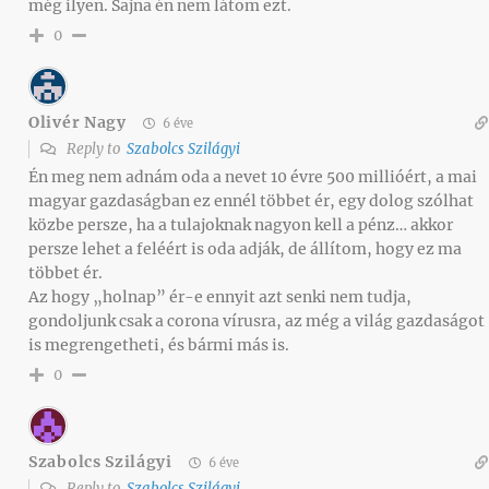
még ilyen. Sajna én nem látom ezt.
0
Olivér Nagy
6 éve
Reply to
Szabolcs Szilágyi
Én meg nem adnám oda a nevet 10 évre 500 millióért, a mai
magyar gazdaságban ez ennél többet ér, egy dolog szólhat
közbe persze, ha a tulajoknak nagyon kell a pénz… akkor
persze lehet a feléért is oda adják, de állítom, hogy ez ma
többet ér.
Az hogy „holnap” ér-e ennyit azt senki nem tudja,
gondoljunk csak a corona vírusra, az még a világ gazdaságot
is megrengetheti, és bármi más is.
0
Szabolcs Szilágyi
6 éve
Reply to
Szabolcs Szilágyi