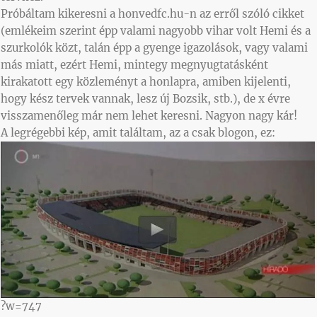
Próbáltam kikeresni a honvedfc.hu-n az erről szóló cikket
(emlékeim szerint épp valami nagyobb vihar volt Hemi és a
szurkolók közt, talán épp a gyenge igazolások, vagy valami
más miatt, ezért Hemi, mintegy megnyugtatásként
kirakatott egy közleményt a honlapra, amiben kijelenti,
hogy kész tervek vannak, lesz új Bozsik, stb.), de x évre
visszamenőleg már nem lehet keresni. Nagyon nagy kár!
A legrégebbi kép, amit találtam, az a csak blogon, ez:
?w=747