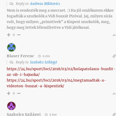
Reply to
Andreas Mikitovics
Nem is rendezték meg a meccset. :) Ha jól emlékszem ekkor
fogadták a szurkolók a Vidi buszát Piróval. Jaj, milyen sírás
volt, hogy milyen „primitívek” a Kispest szurkolók, meg,
hogy meg lettek félemlítettve a Vidi játékosai.
0
Blaser Ferenc
6 éve
Reply to
Szabolcs Szilágyi
https://24.hu/sport/foci/2018/03/02/holapatolasra-buzdit-
az-nb-i-bajnoka/
https://24.hu/sport/foci/2018/03/04/megtamadtak-a-
videoton-buszat-a-kispestiek/
0
Szabolcs Szilágyi
6 éve