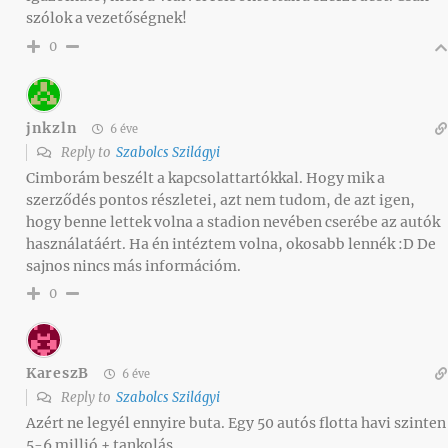
szólok a vezetőségnek!
0
jnkzln
6 éve
Reply to
Szabolcs Szilágyi
Cimborám beszélt a kapcsolattartókkal. Hogy mik a
szerződés pontos részletei, azt nem tudom, de azt igen,
hogy benne lettek volna a stadion nevében cserébe az autók
használatáért. Ha én intéztem volna, okosabb lennék :D De
sajnos nincs más információm.
0
KareszB
6 éve
Reply to
Szabolcs Szilágyi
Azért ne legyél ennyire buta. Egy 50 autós flotta havi szinten
5-6 millió + tankolás.