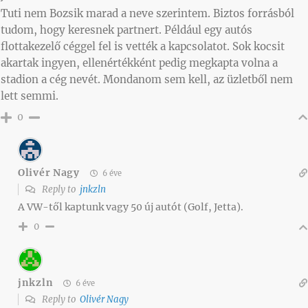
Tuti nem Bozsik marad a neve szerintem. Biztos forrásból
tudom, hogy keresnek partnert. Például egy autós
flottakezelő céggel fel is vették a kapcsolatot. Sok kocsit
akartak ingyen, ellenértékként pedig megkapta volna a
stadion a cég nevét. Mondanom sem kell, az üzletből nem
lett semmi.
0
Olivér Nagy
6 éve
Reply to
jnkzln
A VW-től kaptunk vagy 50 új autót (Golf, Jetta).
0
jnkzln
6 éve
Reply to
Olivér Nagy