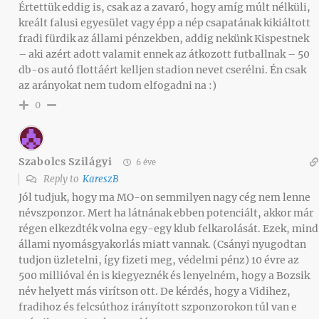
Értettük eddig is, csak az a zavaró, hogy amíg múlt nélküli,
kreált falusi egyesület vagy épp a nép csapatának kikiáltott
fradi fürdik az állami pénzekben, addig nekünk Kispestnek
– aki azért adott valamit ennek az átkozott futballnak – 50
db-os autó flottáért kelljen stadion nevet cserélni. Én csak
az arányokat nem tudom elfogadni na :)
0
Szabolcs Szilágyi
6 éve
Reply to
KareszB
Jól tudjuk, hogy ma MO-on semmilyen nagy cég nem lenne
névszponzor. Mert ha látnának ebben potenciált, akkor már
régen elkezdték volna egy-egy klub felkarolását. Ezek, mind
állami nyomásgyakorlás miatt vannak. (Csányi nyugodtan
tudjon üzletelni, így fizeti meg, védelmi pénz) 10 évre az
500 millióval én is kiegyeznék és lenyelném, hogy a Bozsik
név helyett más virítson ott. De kérdés, hogy a Vidihez,
fradihoz és felcsúthoz irányított szponzorokon túl van e