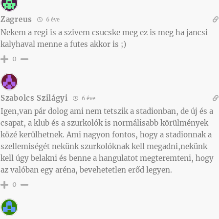
Zagreus
6 éve
Nekem a regi is a szivem csucske meg ez is meg ha jancsi
kalyhaval menne a futes akkor is ;)
0
Szabolcs Szilágyi
6 éve
Igen,van pár dolog ami nem tetszik a stadionban, de új és a
csapat, a klub és a szurkolók is normálisabb körülmények
közé kerülhetnek. Ami nagyon fontos, hogy a stadionnak a
szellemiségét nekünk szurkolóknak kell megadni,nekünk
kell úgy belakni és benne a hangulatot megteremteni, hogy
az valóban egy aréna, bevehetetlen erőd legyen.
0