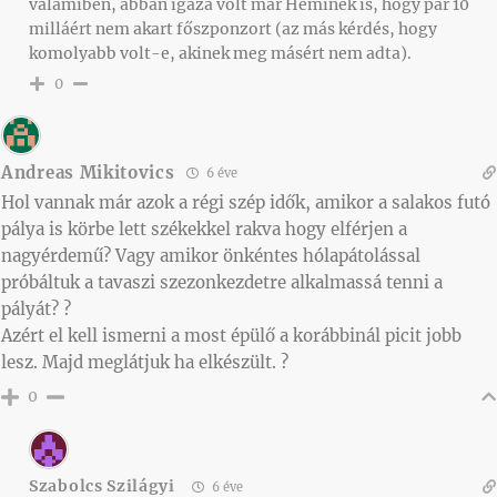
valamiben, abban igaza volt már Heminek is, hogy pár 10
milláért nem akart főszponzort (az más kérdés, hogy
komolyabb volt-e, akinek meg másért nem adta).
0
Andreas Mikitovics
6 éve
Hol vannak már azok a régi szép idők, amikor a salakos futó
pálya is körbe lett székekkel rakva hogy elférjen a
nagyérdemű? Vagy amikor önkéntes hólapátolással
próbáltuk a tavaszi szezonkezdetre alkalmassá tenni a
pályát? ?
Azért el kell ismerni a most épülő a korábbinál picit jobb
lesz. Majd meglátjuk ha elkészült. ?
0
Szabolcs Szilágyi
6 éve