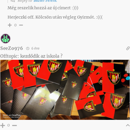
Reply to
Blaser Ferenc
Még reszelik hozzá az új címert :)))
Herjeczki off. Kölcsön után végleg Gyirmót. :(((
0
SeeZo976
6 éve
Offtopic: kezdődik az iskola ?
0