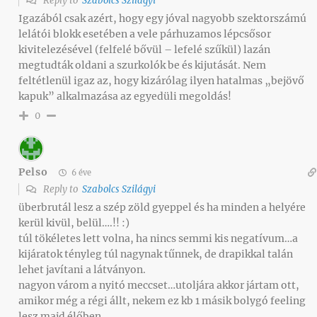
Reply to
Szabolcs Szilágyi
Igazából csak azért, hogy egy jóval nagyobb szektorszámú
lelátói blokk esetében a vele párhuzamos lépcsősor
kivitelezésével (felfelé bővül – lefelé szűkül) lazán
megtudták oldani a szurkolók be és kijutását. Nem
feltétlenül igaz az, hogy kizárólag ilyen hatalmas „bejövő
kapuk” alkalmazása az egyedüli megoldás!
0
Pelso
6 éve
Reply to
Szabolcs Szilágyi
überbrutál lesz a szép zöld gyeppel és ha minden a helyére
kerül kivül, belül….!! :)
túl tökéletes lett volna, ha nincs semmi kis negatívum…a
kijáratok tényleg túl nagynak tűnnek, de drapikkal talán
lehet javítani a látványon.
nagyon várom a nyitó meccset…utoljára akkor jártam ott,
amikor még a régi állt, nekem ez kb 1 másik bolygó feeling
lesz majd élőben.