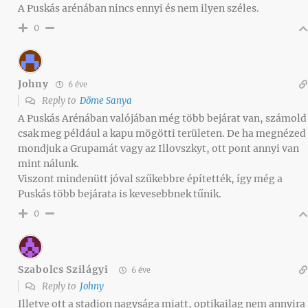
A Puskás arénában nincs ennyi és nem ilyen széles.
0
Johny
6 éve
Reply to
Döme Sanya
A Puskás Arénában valójában még több bejárat van, számold
csak meg például a kapu mögötti területen. De ha megnézed
mondjuk a Grupamát vagy az Illovszkyt, ott pont annyi van
mint nálunk.
Viszont mindenütt jóval szűkebbre építették, így még a
Puskás több bejárata is kevesebbnek tűnik.
0
Szabolcs Szilágyi
6 éve
Reply to
Johny
Illetve ott a stadion nagysága miatt, optikailag nem annyira