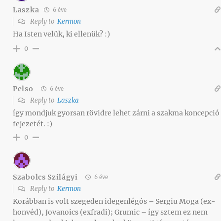
Laszka
6 éve
Reply to
Kermon
Ha Isten velük, ki ellenük? :)
0
Pelso
6 éve
Reply to
Laszka
így mondjuk gyorsan rövidre lehet zárni a szakma koncepció
fejezetét. :)
0
Szabolcs Szilágyi
6 éve
Reply to
Kermon
Korábban is volt szegeden idegenlégós – Sergiu Moga (ex-
honvéd), Jovanoics (exfradi); Grumic – így sztem ez nem