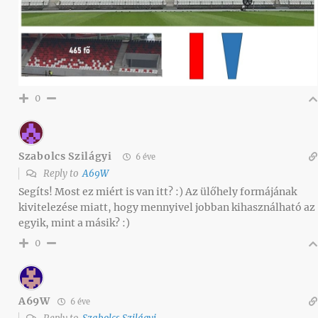
0
Szabolcs Szilágyi
6 éve
Reply to
A69W
Segíts! Most ez miért is van itt? :) Az ülőhely formájának
kivitelezése miatt, hogy mennyivel jobban kihasználható az
egyik, mint a másik? :)
0
A69W
6 éve