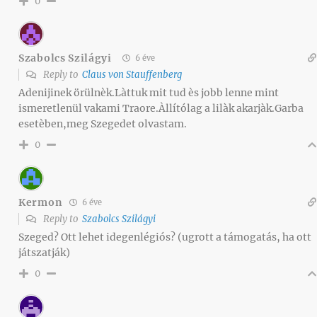
0
Szabolcs Szilágyi
6 éve
Reply to
Claus von Stauffenberg
Adenijinek örülnèk.Làttuk mit tud ès jobb lenne mint
ismeretlenül vakami Traore.Àllítólag a lilàk akarjàk.Garba
esetèben,meg Szegedet olvastam.
0
Kermon
6 éve
Reply to
Szabolcs Szilágyi
Szeged? Ott lehet idegenlégiós? (ugrott a támogatás, ha ott
játszatják)
0