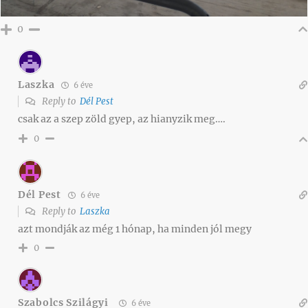
0
Laszka
6 éve
Reply to
Dél Pest
csak az a szep zöld gyep, az hianyzik meg….
0
Dél Pest
6 éve
Reply to
Laszka
azt mondják az még 1 hónap, ha minden jól megy
0
Szabolcs Szilágyi
6 éve