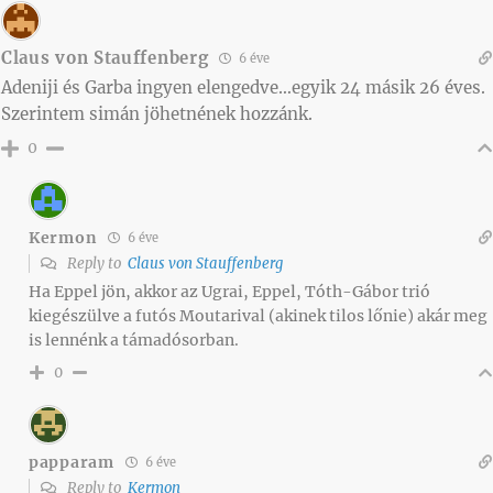
Claus von Stauffenberg
6 éve
Adeniji és Garba ingyen elengedve…egyik 24 másik 26 éves.
Szerintem simán jöhetnének hozzánk.
0
Kermon
6 éve
Reply to
Claus von Stauffenberg
Ha Eppel jön, akkor az Ugrai, Eppel, Tóth-Gábor trió
kiegészülve a futós Moutarival (akinek tilos lőnie) akár meg
is lennénk a támadósorban.
0
papparam
6 éve
Reply to
Kermon