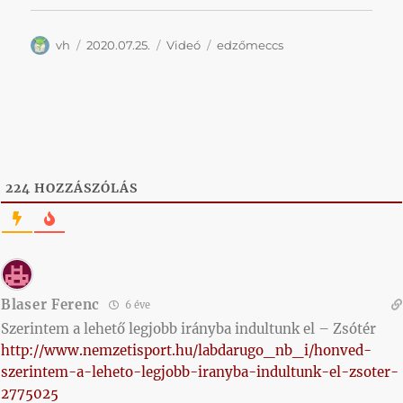
Szerző
Közzétéve
Kategória
Címke
vh
2020.07.25.
Videó
edzőmeccs
224
HOZZÁSZÓLÁS
Blaser Ferenc
6 éve
Szerintem a lehető legjobb irányba indultunk el – Zsótér
http://www.nemzetisport.hu/labdarugo_nb_i/honved-
szerintem-a-leheto-legjobb-iranyba-indultunk-el-zsoter-
2775025