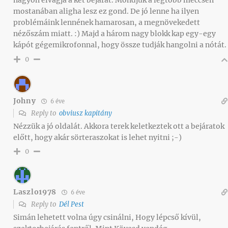
mostanában aligha lesz ez gond. De jó lenne ha ilyen
problémáink lennének hamarosan, a megnövekedett
nézőszám miatt. :) Majd a három nagy blokk kap egy-egy
kápót gégemikrofonnal, hogy össze tudják hangolni a nótát.
0
Johny
6 éve
Reply to
obviusz kapitány
Nézzük a jó oldalát. Akkora terek keletkeztek ott a bejáratok
előtt, hogy akár sörteraszokat is lehet nyitni ;-)
0
Laszlo1978
6 éve
Reply to
Dél Pest
Simán lehetett volna úgy csinálni, Hogy lépcső kívül,