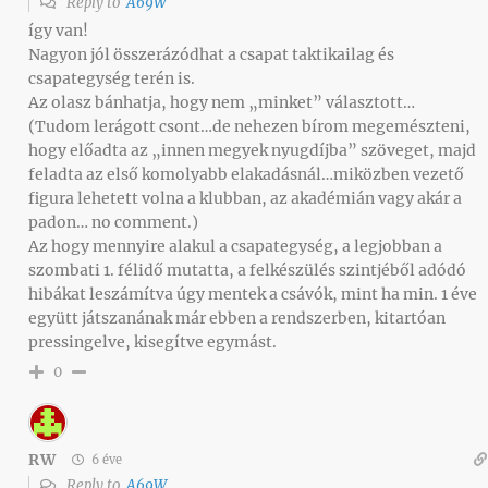
Reply to
A69W
így van!
Nagyon jól összerázódhat a csapat taktikailag és
csapategység terén is.
Az olasz bánhatja, hogy nem „minket” választott…
(Tudom lerágott csont…de nehezen bírom megemészteni,
hogy előadta az „innen megyek nyugdíjba” szöveget, majd
feladta az első komolyabb elakadásnál…miközben vezető
figura lehetett volna a klubban, az akadémián vagy akár a
padon… no comment.)
Az hogy mennyire alakul a csapategység, a legjobban a
szombati 1. félidő mutatta, a felkészülés szintjéből adódó
hibákat leszámítva úgy mentek a csávók, mint ha min. 1 éve
együtt játszanának már ebben a rendszerben, kitartóan
pressingelve, kisegítve egymást.
0
RW
6 éve
Reply to
A69W