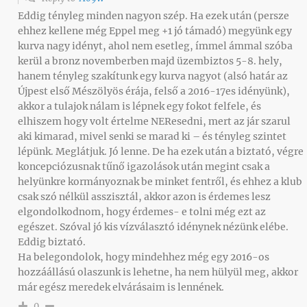
Eddig tényleg minden nagyon szép. Ha ezek után (persze
ehhez kellene még Eppel meg +1 jó támadó) megyünk egy
kurva nagy idényt, ahol nem esetleg, ímmel ámmal szóba
kerül a bronz novemberben majd üzembiztos 5-8. hely,
hanem tényleg szakítunk egy kurva nagyot (alsó határ az
Újpest első Mészölyös érája, felső a 2016-17es idényünk),
akkor a tulajok nálam is lépnek egy fokot felfele, és
elhiszem hogy volt értelme NEResedni, mert az jár szarul
aki kimarad, mivel senki se marad ki – és tényleg szintet
lépünk. Meglátjuk. Jó lenne. De ha ezek után a biztató, végre
koncepciózusnak tűnő igazolások után megint csak a
helyünkre kormányoznak be minket fentről, és ehhez a klub
csak szó nélkül asszisztál, akkor azon is érdemes lesz
elgondolkodnom, hogy érdemes- e tolni még ezt az
egészet. Szóval jó kis vízválasztó idénynek nézünk elébe.
Eddig biztató.
Ha belegondolok, hogy mindehhez még egy 2016-os
hozzáállású olaszunk is lehetne, ha nem hülyül meg, akkor
már egész meredek elvárásaim is lennének.
0