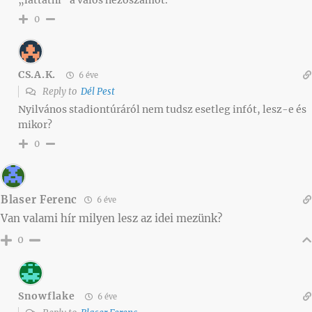
0
CS.A.K.
6 éve
Reply to
Dél Pest
Nyilvános stadiontúráról nem tudsz esetleg infót, lesz-e és
mikor?
0
Blaser Ferenc
6 éve
Van valami hír milyen lesz az idei mezünk?
0
Snowflake
6 éve