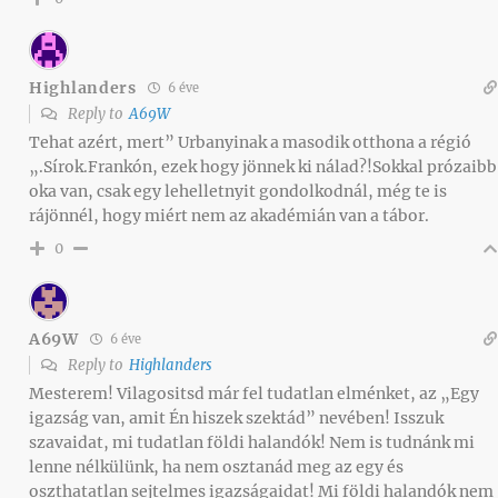
Highlanders
6 éve
Reply to
A69W
Tehat azért, mert” Urbanyinak a masodik otthona a régió
„.Sírok.Frankón, ezek hogy jönnek ki nálad?!Sokkal prózaibb
oka van, csak egy lehelletnyit gondolkodnál, még te is
rájönnél, hogy miért nem az akadémián van a tábor.
0
A69W
6 éve
Reply to
Highlanders
Mesterem! Vilagositsd már fel tudatlan elménket, az „Egy
igazság van, amit Én hiszek szektád” nevében! Isszuk
szavaidat, mi tudatlan földi halandók! Nem is tudnánk mi
lenne nélkülünk, ha nem osztanád meg az egy és
oszthatatlan sejtelmes igazságaidat! Mi földi halandók nem