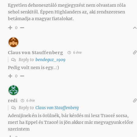
Egyetlen dehonesztáló megjegyzést nem olvastam róla
sehol senkitől. Éppen Highlanders az, aki rendszeresen
betámadja a magyar fiatalokat.
0
Claus von Stauffenberg
6 éve
Reply to
bendeguz_1909
Pedig volt nem is egy..:)
0
redi
6 éve
Reply to
Claus von Stauffenberg
Adenijinek én is örülnék, bár kérdés mi lesz Traoré sorsa,
mert ha Eppel és Traoré is jön akkor már megvagyunk előre
szerintem