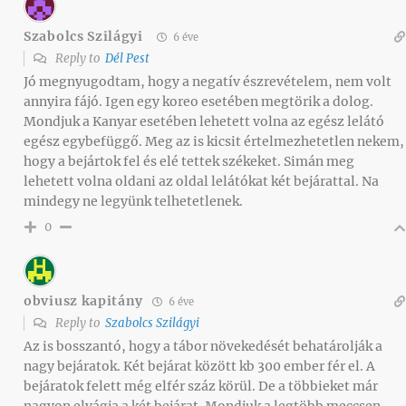
Szabolcs Szilágyi
6 éve
Reply to
Dél Pest
Jó megnyugodtam, hogy a negatív észrevételem, nem volt
annyira fájó. Igen egy koreo esetében megtörik a dolog.
Mondjuk a Kanyar esetében lehetett volna az egész lelátó
egész egybefüggő. Meg az is kicsit értelmezhetetlen nekem,
hogy a bejártok fel és elé tettek székeket. Simán meg
lehetett volna oldani az oldal lelátókat két bejárattal. Na
mindegy ne legyünk telhetetlenek.
0
obviusz kapitány
6 éve
Reply to
Szabolcs Szilágyi
Az is bosszantó, hogy a tábor növekedését behatárolják a
nagy bejáratok. Két bejárat között kb 300 ember fér el. A
bejáratok felett még elfér száz körül. De a többieket már
nagyon elvágja a két bejárat. Mondjuk a legtöbb meccsen