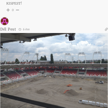
KISPEST!
0
Dél Pest
6 éve