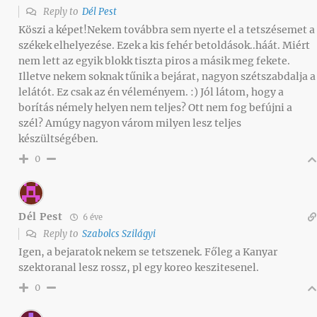
Reply to
Dél Pest
Köszi a képet!Nekem továbbra sem nyerte el a tetszésemet a
székek elhelyezése. Ezek a kis fehér betoldások..háát. Miért
nem lett az egyik blokk tiszta piros a másik meg fekete.
Illetve nekem soknak tűnik a bejárat, nagyon szétszabdalja a
lelátót. Ez csak az én véleményem. :) Jól látom, hogy a
borítás némely helyen nem teljes? Ott nem fog befújni a
szél? Amúgy nagyon várom milyen lesz teljes
készültségében.
0
Dél Pest
6 éve
Reply to
Szabolcs Szilágyi
Igen, a bejaratok nekem se tetszenek. Főleg a Kanyar
szektoranal lesz rossz, pl egy koreo keszitesenel.
0