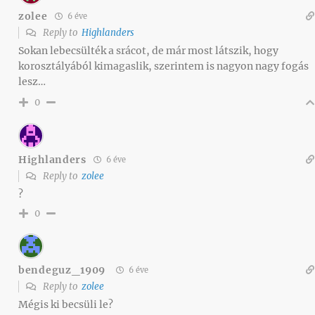
zolee
6 éve
Reply to
Highlanders
Sokan lebecsülték a srácot, de már most látszik, hogy
korosztályából kimagaslik, szerintem is nagyon nagy fogás
lesz…
0
Highlanders
6 éve
Reply to
zolee
?
0
bendeguz_1909
6 éve
Reply to
zolee
Mégis ki becsüli le?