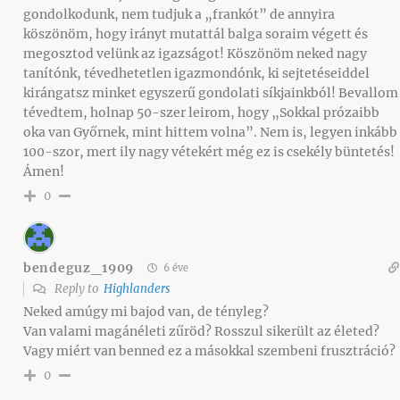
gondolkodunk, nem tudjuk a „frankót” de annyira
köszönöm, hogy irányt mutattál balga soraim végett és
megosztod velünk az igazságot! Köszönöm neked nagy
tanítónk, tévedhetetlen igazmondónk, ki sejtetéseiddel
kirángatsz minket egyszerű gondolati síkjainkból! Bevallom
tévedtem, holnap 50-szer leirom, hogy „Sokkal prózaibb
oka van Győrnek, mint hittem volna”. Nem is, legyen inkább
100-szor, mert ily nagy vétekért még ez is csekély büntetés!
Ámen!
0
bendeguz_1909
6 éve
Reply to
Highlanders
Neked amúgy mi bajod van, de tényleg?
Van valami magánéleti zűröd? Rosszul sikerült az életed?
Vagy miért van benned ez a másokkal szembeni frusztráció?
0