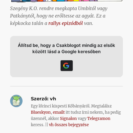
Szegény K.O. rendre megkapta Umbitól vagy
Patkánytól, hogy ne erőltesse az agyát. Ez a
képkocka talán a
rallys epizódból
van.
Állítsd be, hogy a Csakblogot mindig az elsők
között lásd a Google keresőben
Szerző:
vh
Egy lőrinci kispesti Kőbányáról. Megtalálsz
Blueskyon
,
emailt
itt tudsz írni nekem, ha pedig
üzennél, akkor
Signalon
vagy
Telegramon
keress. ||
vh összes bejegyzése