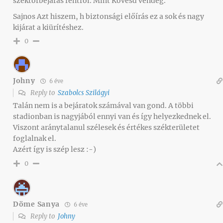
szektorbejárás fentről. Mint Kövesd vendég.
Sajnos Azt hiszem, h biztonsági előírás ez a sok és nagy
kijárat a kiürítéshez.
0
Johny
6 éve
Reply to
Szabolcs Szilágyi
Talán nem is a bejáratok számával van gond. A többi
stadionban is nagyjából ennyi van és így helyezkednek el.
Viszont aránytalanul szélesek és értékes székterületet
foglalnak el.
Azért így is szép lesz :-)
0
Döme Sanya
6 éve
Reply to
Johny