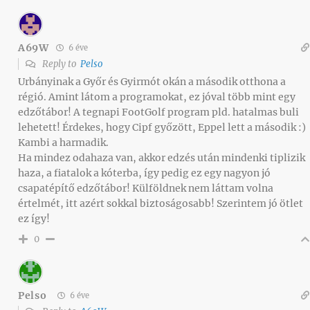
A69W
6 éve
Reply to
Pelso
Urbányinak a Győr és Gyirmót okán a második otthona a
régió. Amint látom a programokat, ez jóval több mint egy
edzőtábor! A tegnapi FootGolf program pld. hatalmas buli
lehetett! Érdekes, hogy Cipf győzött, Eppel lett a második :)
Kambi a harmadik.
Ha mindez odahaza van, akkor edzés után mindenki tiplizik
haza, a fiatalok a kóterba, így pedig ez egy nagyon jó
csapatépítő edzőtábor! Külföldnek nem láttam volna
értelmét, itt azért sokkal biztoságosabb! Szerintem jó ötlet
ez így!
0
Pelso
6 éve