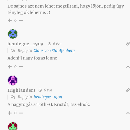
De sajnos azt nem lehet megtiltani, hogy lőjön, pedig úgy
tényleg ok lehetne. :)
0
bendeguz_1909
6 éve
Reply to
Claus von Stauffenberg
Adeniji nagy fogas lenne
0
Highlanders
6 éve
Reply to
bendeguz_1909
A nagyfogás a Tóth-G. Kristóf, tsz elnök.
0