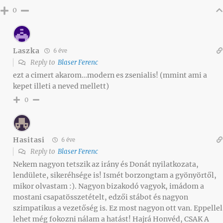
0
Laszka
6 éve
Reply to
Blaser Ferenc
ezt a cimert akarom…modern es zsenialis! (mmint ami a
kepet illeti a neved mellett)
0
Hasitasi
6 éve
Reply to
Blaser Ferenc
Nekem nagyon tetszik az irány és Donát nyilatkozata,
lendülete, sikeréhsége is! Ismét borzongtam a gyönyörtől,
mikor olvastam :). Nagyon bizakodó vagyok, imádom a
mostani csapatösszetételt, edzői stábot és nagyon
szimpatikus a vezetőség is. Ez most nagyon ott van. Eppellel
lehet még fokozni nálam a hatást! Hajrá Honvéd, CSAK A