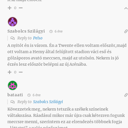
0
Szabolcs Szilágyi
6 éve
Reply to
Pelso
A nyitót én is várom. Én a Twente ellen voltam először,majd
ott voltam a Hemy által felújított stadion váci eső és
gólzáporos avató meccsen, majd az utolsón. Nekem is jó
érzés lesz először belépni az új Arénába.
0
bataati
6 éve
Reply to
Szabolcs Szilágyi
Kövezzetek meg, nekem tetszik a székek színeinek
váltakozása. Ráadásul mikor már újra csak kétezren fogunk
meccsre menni, szerintem ez az elrendezés többnek fogja
„láttatni” a valós nézőszámot.