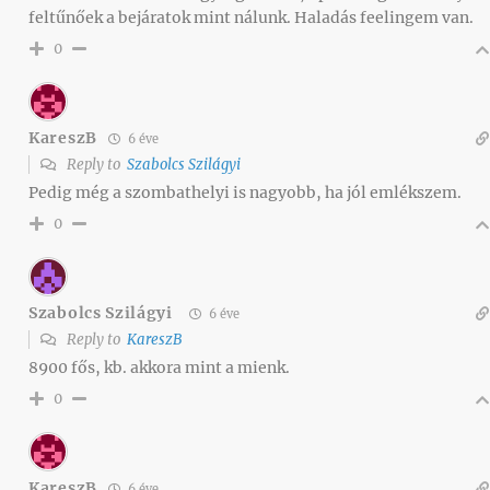
feltűnőek a bejáratok mint nálunk. Haladás feelingem van.
0
KareszB
6 éve
Reply to
Szabolcs Szilágyi
Pedig még a szombathelyi is nagyobb, ha jól emlékszem.
0
Szabolcs Szilágyi
6 éve
Reply to
KareszB
8900 fős, kb. akkora mint a mienk.
0
KareszB
6 éve