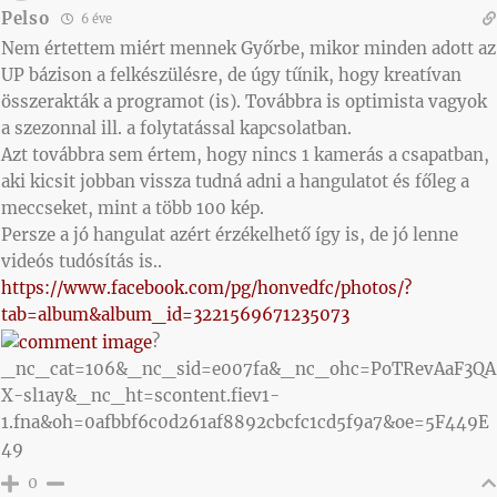
Pelso
6 éve
Nem értettem miért mennek Győrbe, mikor minden adott az
UP bázison a felkészülésre, de úgy tűnik, hogy kreatívan
összerakták a programot (is). Továbbra is optimista vagyok
a szezonnal ill. a folytatással kapcsolatban.
Azt továbbra sem értem, hogy nincs 1 kamerás a csapatban,
aki kicsit jobban vissza tudná adni a hangulatot és főleg a
meccseket, mint a több 100 kép.
Persze a jó hangulat azért érzékelhető így is, de jó lenne
videós tudósítás is..
https://www.facebook.com/pg/honvedfc/photos/?
tab=album&album_id=3221569671235073
?
_nc_cat=106&_nc_sid=e007fa&_nc_ohc=PoTRevAaF3QA
X-sl1ay&_nc_ht=scontent.fiev1-
1.fna&oh=0afbbf6c0d261af8892cbcfc1cd5f9a7&oe=5F449E
49
0