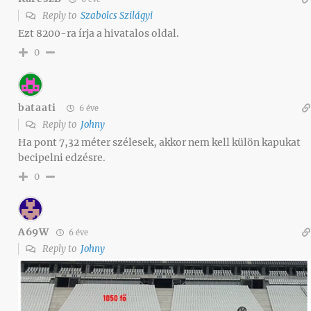
Reply to
Szabolcs Szilágyi
Ezt 8200-ra írja a hivatalos oldal.
0
bataati
6 éve
Reply to
Johny
Ha pont 7,32 méter szélesek, akkor nem kell külön kapukat
becipelni edzésre.
0
A69W
6 éve
Reply to
Johny