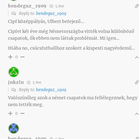
bendeguz_1909
5 éve
Reply to
bendeguz_1909
Cipf középpályás, Ulbert befejező…
Cipfet két éve még Németországba vitték volna különböző
csapatok, ők ebben nem láttak problémát. Mi igen…
Hiába no, csúcsfutballhoz szokott a kispesti nagyérdemű…
0
jnkzln
5 éve
Reply to
bendeguz_1909
Valószínűleg azok a német csapatok ma fellélegeznek, hogy
nem tették meg.
0
bendeguz_1909
5 éve