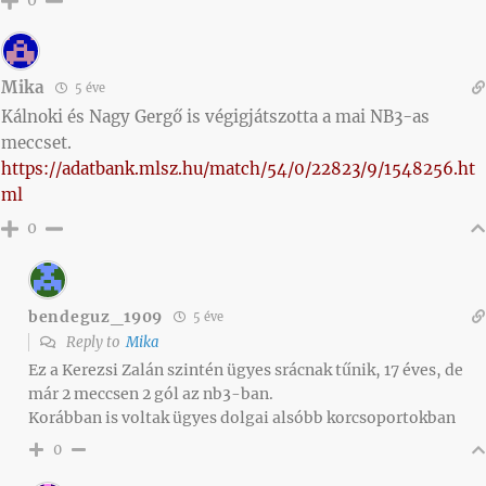
0
Mika
5 éve
Kálnoki és Nagy Gergő is végigjátszotta a mai NB3-as
meccset.
https://adatbank.mlsz.hu/match/54/0/22823/9/1548256.ht
ml
0
bendeguz_1909
5 éve
Reply to
Mika
Ez a Kerezsi Zalán szintén ügyes srácnak tűnik, 17 éves, de
már 2 meccsen 2 gól az nb3-ban.
Korábban is voltak ügyes dolgai alsóbb korcsoportokban
0