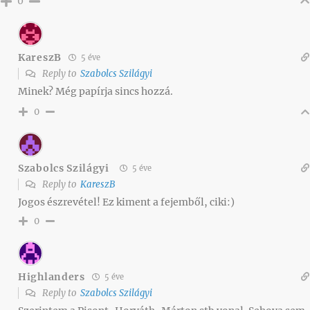
0
KareszB
5 éve
Reply to
Szabolcs Szilágyi
Minek? Még papírja sincs hozzá.
0
Szabolcs Szilágyi
5 éve
Reply to
KareszB
Jogos észrevétel! Ez kiment a fejemből, ciki:)
0
Highlanders
5 éve
Reply to
Szabolcs Szilágyi