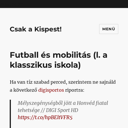
Mastodon
Csak a Kispest!
MENÜ
Futball és mobilitás (l. a
klasszikus iskola)
Ha van tíz szabad perced, szerintem ne sajnáld
a következő
digisportos
riportra:
Mélyszegénységből jött a Honvéd fiatal
tehetsége // DIGI Sport HD
https://t.co/hpBEltVFR5