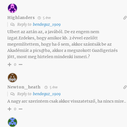
Highlanders
5 éve
Reply to
bendeguz_1909
Ulbert az aztán az, a javából. De ez engem nem
izgat.Erdekes, hogy amikor kb. 2 évvel ezelőtt
megemlítettem, hogy ha ő sem, akkor szántsák be az
Akadémiát a pics@ba, akkor a megszokott Gazdigerizés
jött, most meg hirtelen mindenki ismeri.?
0
Newton_heath
5 éve
Reply to
bendeguz_1909
A nagy arc szerintem csak akkor visszatetsző, ha nincs mire..
0