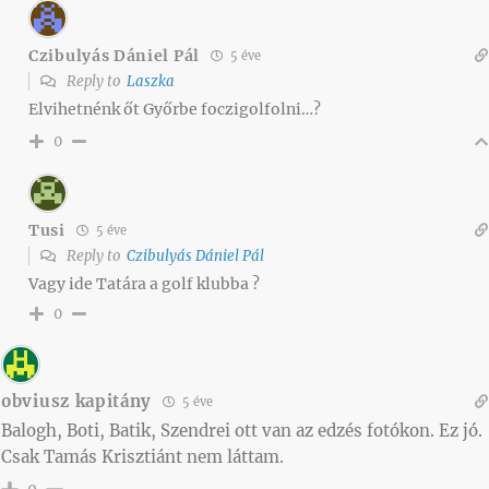
Czibulyás Dániel Pál
5 éve
Reply to
Laszka
Elvihetnénk őt Győrbe foczigolfolni…?
0
Tusi
5 éve
Reply to
Czibulyás Dániel Pál
Vagy ide Tatára a golf klubba ?
0
obviusz kapitány
5 éve
Balogh, Boti, Batik, Szendrei ott van az edzés fotókon. Ez jó.
Csak Tamás Krisztiánt nem láttam.