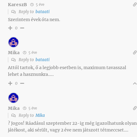
KareszB
5 éve
Reply to
bataati
Szerintem évek óta nem.
0
Mika
5 éve
Reply to
bataati
Attól tartok, ő a legjobb esetben is, maximum tavasszal
lehet a hasznunkra…..
0
Mika
5 éve
Reply to
Mika
? Jogos! Ráadásul szeptember 22-ig még igazolhatunk olyan
játékost, aki sérült, vagy 2 éve nem játszott tétmeccset….