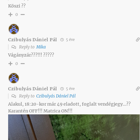
Köszi ??
0
Czibulyás Dániel Pál
5 éve
Reply to
Mika
Vágányzár???!!! ?????
0
Czibulyás Dániel Pál
5 éve
Reply to
Czibulyás Dániel Pál
Alakul, 18:20-kor már 49 eladott, foglalt vendégjegy…??
Karantén OFF!!! Matrica ON!!!