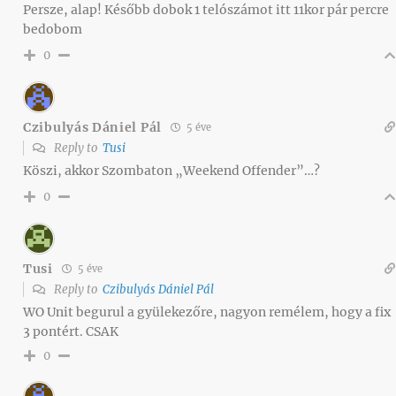
Persze, alap! Később dobok 1 telószámot itt 11kor pár percre
bedobom
0
Czibulyás Dániel Pál
5 éve
Reply to
Tusi
Köszi, akkor Szombaton „Weekend Offender”…?
0
Tusi
5 éve
Reply to
Czibulyás Dániel Pál
WO Unit begurul a gyülekezőre, nagyon remélem, hogy a fix
3 pontért. CSAK
0