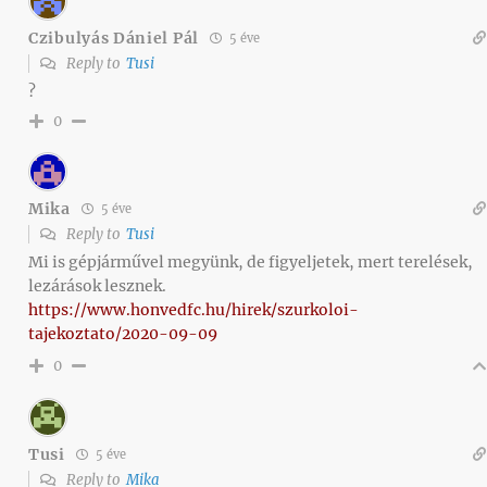
Czibulyás Dániel Pál
5 éve
Reply to
Tusi
?
0
Mika
5 éve
Reply to
Tusi
Mi is gépjárművel megyünk, de figyeljetek, mert terelések,
lezárások lesznek.
https://www.honvedfc.hu/hirek/szurkoloi-
tajekoztato/2020-09-09
0
Tusi
5 éve
Reply to
Mika