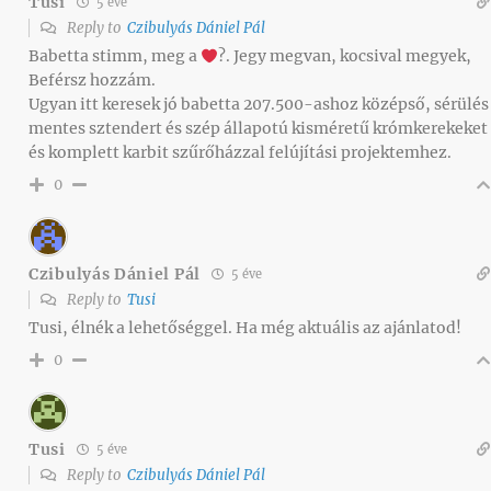
Tusi
5 éve
Reply to
Czibulyás Dániel Pál
Babetta stimm, meg a
?. Jegy megvan, kocsival megyek,
Beférsz hozzám.
Ugyan itt keresek jó babetta 207.500-ashoz középső, sérülés
mentes sztendert és szép állapotú kisméretű krómkerekeket
és komplett karbit szűrőházzal felújítási projektemhez.
0
Czibulyás Dániel Pál
5 éve
Reply to
Tusi
Tusi, élnék a lehetőséggel. Ha még aktuális az ajánlatod!
0
Tusi
5 éve
Reply to
Czibulyás Dániel Pál