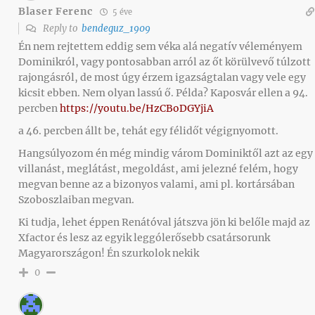
Blaser Ferenc
5 éve
Reply to
bendeguz_1909
Én nem rejtettem eddig sem véka alá negatív véleményem
Dominikról, vagy pontosabban arról az őt körülvevő túlzott
rajongásról, de most úgy érzem igazságtalan vagy vele egy
kicsit ebben. Nem olyan lassú ő. Példa? Kaposvár ellen a 94.
percben
https://youtu.be/HzCBoDGYjiA
a 46. percben állt be, tehát egy félidőt végignyomott.
Hangsúlyozom én még mindig várom Dominiktől azt az egy
villanást, meglátást, megoldást, ami jelezné felém, hogy
megvan benne az a bizonyos valami, ami pl. kortársában
Szoboszlaiban megvan.
Ki tudja, lehet éppen Renátóval játszva jön ki belőle majd az
Xfactor és lesz az egyik leggólerősebb csatársorunk
Magyarországon! Én szurkolok nekik
0