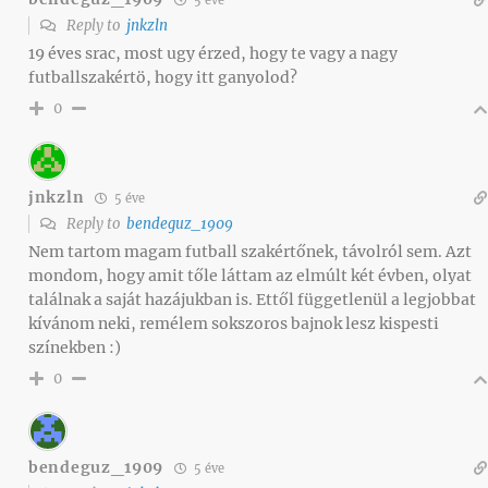
Reply to
jnkzln
19 éves srac, most ugy érzed, hogy te vagy a nagy
futballszakértö, hogy itt ganyolod?
0
jnkzln
5 éve
Reply to
bendeguz_1909
Nem tartom magam futball szakértőnek, távolról sem. Azt
mondom, hogy amit tőle láttam az elmúlt két évben, olyat
találnak a saját hazájukban is. Ettől függetlenül a legjobbat
kívánom neki, remélem sokszoros bajnok lesz kispesti
színekben :)
0
bendeguz_1909
5 éve