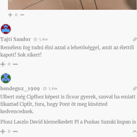
0
Tajti Sandor
5 éve
Remélem fog tudni élni azzal a lehetőséggel, amit az élettől
kapott! Sok sikert!
0
bendeguz_1909
5 éve
Ulbert még Cipfhez képest is ficsur gyerek, szoval ha emiatt
fikaztad Cipfit, fura, hogy Pont öt meg kinézted
kedvencednek.
Plusz Laszlo David kiemelkedett Pl a Puskas Suzuki kupan is
0