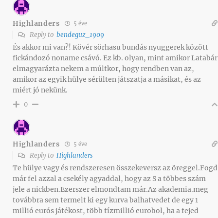
Highlanders
5 éve
Reply to
bendeguz_1909
És akkor mi van?! Kövér sörhasu bundás nyuggerek között
fickándozó noname csávó. Ez kb. olyan, mint amikor Latabár
elmagyarázta nekem a múltkor, hogy rendben van az,
amikor az egyik hülye sérülten játszatja a másikat, és az
miért jó nekünk.
0
Highlanders
5 éve
Reply to
Highlanders
Te hülye vagy és rendszeresen összekeversz az öreggel.Fogd
már fel azzal a csekély agyaddal, hogy az S a többes szám
jele a nickben.Ezerszer elmondtam már.Az akademia.meg
továbbra sem termelt ki egy kurva balhatvedet de egy 1
millió eurós játékost, több tízmillió eurobol, ha a fejed