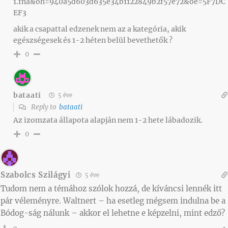
1.fna&oh=940a5d603d635e34b1122849b2f57e72&oe=5F7DC
EF3
akik a csapattal edzenek nem az a kategória, akik
egészségesek és 1-2 héten belül bevethetők ?
0
bataati
5 éve
Reply to
bataati
Az izomzata állapota alapján nem 1-2 hete lábadozik.
0
Szabolcs Szilágyi
5 éve
Tudom nem a témához szólok hozzá, de kíváncsi lennék itt
pár véleményre. Waltnert – ha esetleg mégsem indulna be a
Bódog-ság nálunk – akkor el lehetne e képzelni, mint edző?