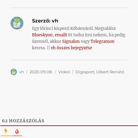
Szerző:
vh
Egy lőrinci kispesti Kőbányáról. Megtalálsz
Blueskyon
,
emailt
itt tudsz írni nekem, ha pedig
üzennél, akkor
Signalon
vagy
Telegramon
keress. ||
vh összes bejegyzése
Szerző
Közzétéve
Kategória
Címke
vh
2020.09.08.
Videó
Digisport
,
Ulbert Renátó
62
HOZZÁSZÓLÁS