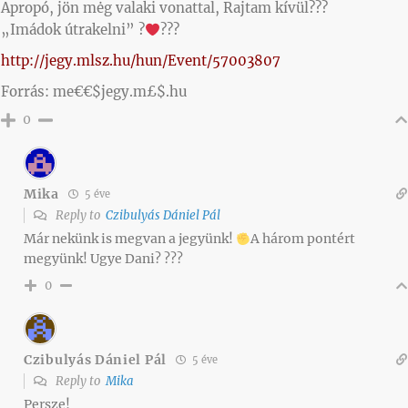
Apropó, jön mėg valaki vonattal, Rajtam kívül???
„Imádok útrakelni” ?
???
http://jegy.mlsz.hu/hun/Event/57003807
Forrás: me€€$jegy.m£$.hu
0
Mika
5 éve
Reply to
Czibulyás Dániel Pál
Már nekünk is megvan a jegyünk!
A három pontért
megyünk! Ugye Dani? ???
0
Czibulyás Dániel Pál
5 éve
Reply to
Mika
Persze!