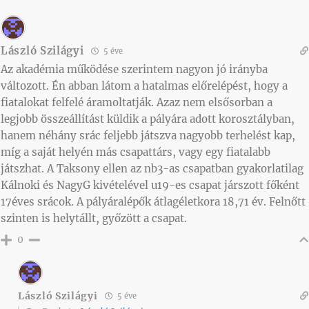
László Szilágyi
5 éve
Az akadémia működése szerintem nagyon jó irányba
változott. Én abban látom a hatalmas előrelépést, hogy a
fiatalokat felfelé áramoltatják. Azaz nem elsősorban a
legjobb összeállítást küldik a pályára adott korosztályban,
hanem néhány srác feljebb játszva nagyobb terhelést kap,
míg a saját helyén más csapattárs, vagy egy fiatalabb
játszhat. A Taksony ellen az nb3-as csapatban gyakorlatilag
Kálnoki és NagyG kivételével u19-es csapat járszott főként
17éves srácok. A pályáralépők átlagéletkora 18,71 év. Felnőtt
szinten is helytállt, győzött a csapat.
0
László Szilágyi
5 éve