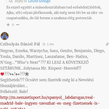
Reply to
László Szilágyi
És ezzel együtt a másodosztályban tud erősödni(Siófok,
Ajka, stb) olyan játékosunk, aki még nem fér be az nb1-es
csapatunkba, de lát benne a szakma elég potenciát.
0
Czibulyás Dániel Pál
5 éve
Negrau, Emeka, Warzycha, Sasu, Genito, Benjamin, Diego,
Youla, Danilo, Martinez, Lanzafame, Ben-Hatira,
N’Gog…”Who’s Next”??? KI LESZ A KÖVETKEZŐ
SZTÁRUNK…folytassa Mr. Kispest-Honvéd!!!
???
♥️
♠️
?
♣️
♦️
???
Segíthetek??? Öcsiért sem fizették még ki a Nevelési
Hozzájárulást…
Felkészül: Bale!
http://m.nemzetisport.hu/spanyol_labdarugas/real-
madrid-bale-ingyen-tavozhat-es-meg-fizetnenek-is-