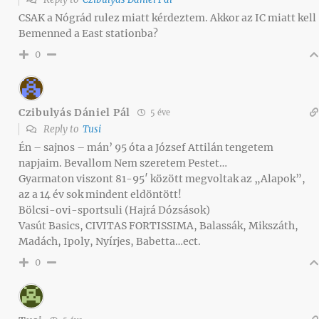
CSAK a Nógrád rulez miatt kérdeztem. Akkor az IC miatt kell
Bemenned a East stationba?
0
Czibulyás Dániel Pál
5 éve
Reply to
Tusi
Én – sajnos – mán’ 95 óta a József Attilán tengetem
napjaim. Bevallom Nem szeretem Pestet…
Gyarmaton viszont 81-95′ között megvoltak az „Alapok”,
az a 14 év sok mindent eldöntött!
Bölcsi-ovi-sportsuli (Hajrá Dózsások)
Vasút Basics, CIVITAS FORTISSIMA, Balassák, Mikszáth,
Madách, Ipoly, Nyírjes, Babetta…ect.
0