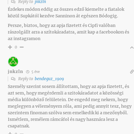
Reply to
jnkzln
Érdekes módon eddig az összes edző kiemelte a fiatalok
közül Supkától kezdve Sanninon át egészen Bódogig.
Persze, biztos, hogy az apja fizetett és Cipfi valóban
rászolgállt arra a szítokáradatra, amit kap a facebookon és
az instagramon
0
jnkzln
5 éve
Reply to
bendeguz_1909
Személy szerint sosem állítottam, hogy az apja fizetett, és
azt sem, hogy megérdemli a szitokáradatot a közösségi
média különböző felületein. De engedd meg nekem, hogy
meglegyen a véleményem róla, ami pedig annyit tesz, hogy
szerintem finoman szólva sem emelkedik ki a mezőnyből.
Ismétlem, remélem rámcáfol és nagy hasznára lesz a
csapatnak.