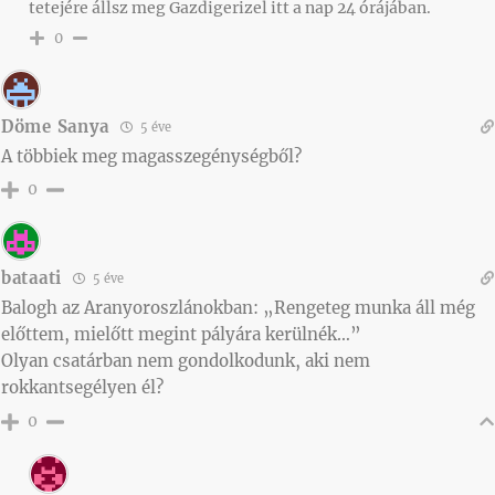
tetejére állsz meg Gazdigerizel itt a nap 24 órájában.
0
Döme Sanya
5 éve
A többiek meg magasszegénységből?
0
bataati
5 éve
Balogh az Aranyoroszlánokban: „Rengeteg munka áll még
előttem, mielőtt megint pályára kerülnék…”
Olyan csatárban nem gondolkodunk, aki nem
rokkantsegélyen él?
0