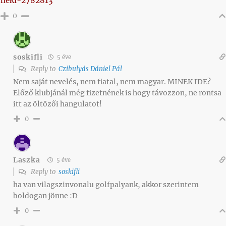
neki-2782813
0
soskifli
5 éve
Reply to
Czibulyás Dániel Pál
Nem saját nevelés, nem fiatal, nem magyar. MINEK IDE?
Előző klubjánál még fizetnének is hogy távozzon, ne rontsa
itt az öltözői hangulatot!
0
Laszka
5 éve
Reply to
soskifli
ha van vilagszinvonalu golfpalyank, akkor szerintem
boldogan jönne :D
0