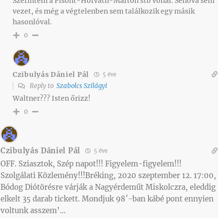
Szerintem a Pisont-Horváth-Márton stb vonal. Sehova sem
vezet, és még a végtelenben sem találkozik egy másik
hasonlóval.
0
Czibulyás Dániel Pál
5 éve
Reply to
Szabolcs Szilágyi
Waltner??? Isten őrizz!
0
Czibulyás Dániel Pál
5 éve
OFF. Sziasztok, Szép napot!!! Figyelem-figyelem!!!
Szolgálati Közlemény!!!Bréking, 2020 szeptember 12. 17:00,
Bódog Diótörésre várják a Nagyérdeműt Miskolczra, eleddig
elkelt 35 darab tickett. Mondjuk 98′-ban kábé pont ennyien
voltunk asszem’…