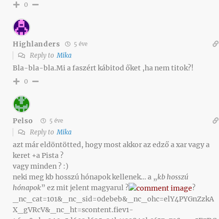
0
Highlanders
5 éve
Reply to
Mika
Bla-bla-bla.Mi a faszért kábitod őket ,ha nem titok?!
0
Pelso
5 éve
Reply to
Mika
azt már eldöntötted, hogy most akkor az edző a xar vagy a
keret +a Pista ?
vagy minden ? :)
neki meg kb hosszú hónapok kellenek… a „
kb hosszú
hónapok
” ez mit jelent magyarul ?
?
_nc_cat=101&_nc_sid=0debeb&_nc_ohc=elY4PYGnZzkA
X_gVRcV&_nc_ht=scontent.fiev1-