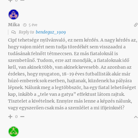
0
Mika
5 éve
Reply to
bendeguz_1909
Cipf tehetsége nyilvánvaló, ez nem kérdés. A nagy kérdés az,
hogy vajon miért nem tudja töredékét sem visszaadni a
tudásának felnőtt tétmeccsen. Ez más fiataloknál is
szembetűnő. Tudom, erre azt mondják, a fiataloknak idő
kell, van akinek több, van akinek kevesebb. Az azonban az
érdekes, hogy nyugaton, 18-19 éves futballisták akár már
húzó emberek sok esetben, hajtanak, küzdenek ha pályára
lépnek. Nálunk meg a legtöbbször, ha egy fiatal lehetőséget
kap, inkább a „tele van a gatya” effektust látom rajtuk.
Tisztelet a kivételnek. Ennyire más lenne a képzés nálunk,
vagy egyszerűen csak más a szemlélet a mi ifijeinknél?
0