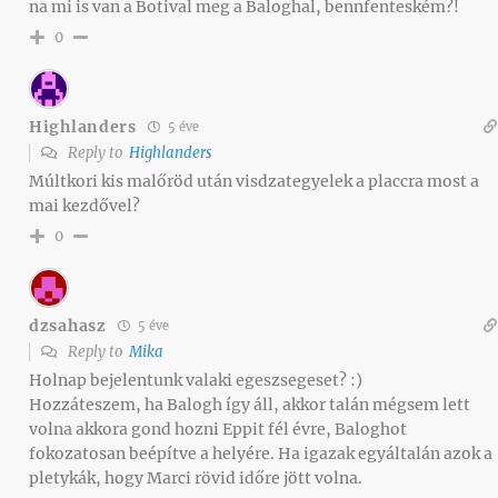
na mi is van a Botival meg a Baloghal, bennfenteském?!
0
Highlanders
5 éve
Reply to
Highlanders
Múltkori kis malőröd után visdzategyelek a placcra most a
mai kezdővel?
0
dzsahasz
5 éve
Reply to
Mika
Holnap bejelentunk valaki egeszsegeset? :)
Hozzáteszem, ha Balogh így áll, akkor talán mégsem lett
volna akkora gond hozni Eppit fél évre, Baloghot
fokozatosan beépítve a helyére. Ha igazak egyáltalán azok a
pletykák, hogy Marci rövid időre jött volna.