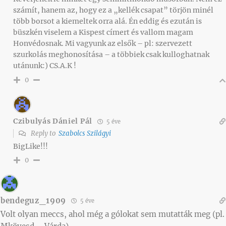
számít, hanem az, hogy ez a „kellék csapat” törjön minél
több borsot a kiemeltek orra alá. Én eddig és ezután is
büszkén viselem a Kispest címert és vallom magam
Honvédosnak. Mi vagyunk az elsők – pl: szervezett
szurkolás meghonosítása – a többiek csak kulloghatnak
utánunk:) CS.A.K !
0
Czibulyás Dániel Pál
5 éve
Reply to
Szabolcs Szilágyi
BigLike!!!
0
bendeguz_1909
5 éve
Volt olyan meccs, ahol még a gólokat sem mutatták meg (pl.