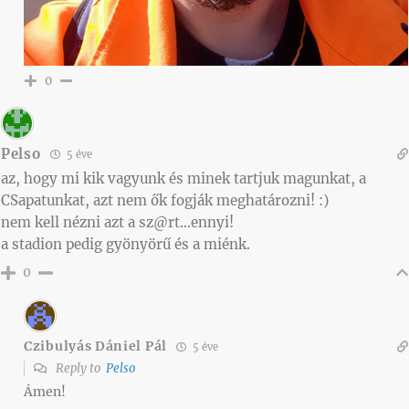
0
Pelso
5 éve
az, hogy mi kik vagyunk és minek tartjuk magunkat, a
CSapatunkat, azt nem ők fogják meghatározni! :)
nem kell nézni azt a sz@rt…ennyi!
a stadion pedig gyönyörű és a miénk.
0
Czibulyás Dániel Pál
5 éve
Reply to
Pelso
Ámen!