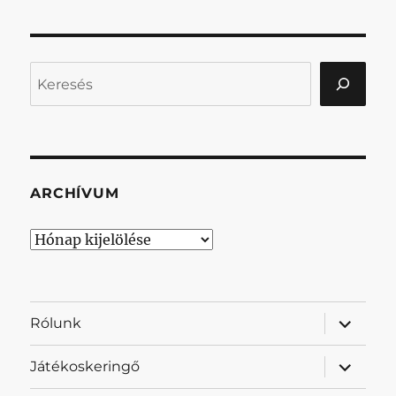
Keresés
ARCHÍVUM
Archívum
almenü
Rólunk
szétnyit
almenü
Játékoskeringő
szétnyit