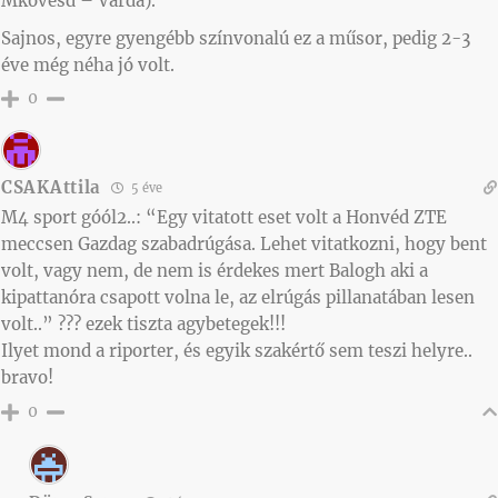
Mkövesd – Várda).
Sajnos, egyre gyengébb színvonalú ez a műsor, pedig 2-3
éve még néha jó volt.
0
CSAKAttila
5 éve
M4 sport góól2..: “Egy vitatott eset volt a Honvéd ZTE
meccsen Gazdag szabadrúgása. Lehet vitatkozni, hogy bent
volt, vagy nem, de nem is érdekes mert Balogh aki a
kipattanóra csapott volna le, az elrúgás pillanatában lesen
volt..” ??? ezek tiszta agybetegek!!!
Ilyet mond a riporter, és egyik szakértő sem teszi helyre..
bravo!
0