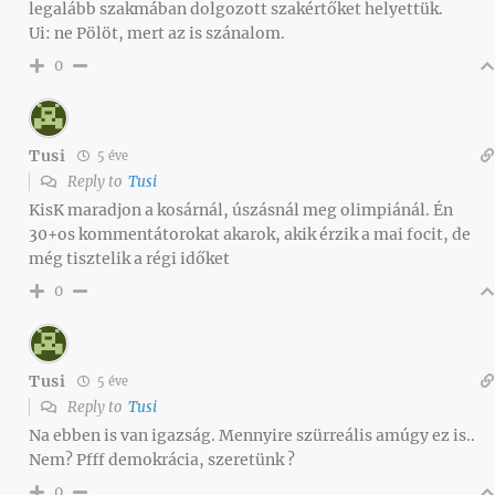
legalább szakmában dolgozott szakértőket helyettük.
Ui: ne Pölöt, mert az is szánalom.
0
Tusi
5 éve
Reply to
Tusi
KisK maradjon a kosárnál, úszásnál meg olimpiánál. Én
30+os kommentátorokat akarok, akik érzik a mai focit, de
még tisztelik a régi időket
0
Tusi
5 éve
Reply to
Tusi
Na ebben is van igazság. Mennyire szürreális amúgy ez is..
Nem? Pfff demokrácia, szeretünk ?
0