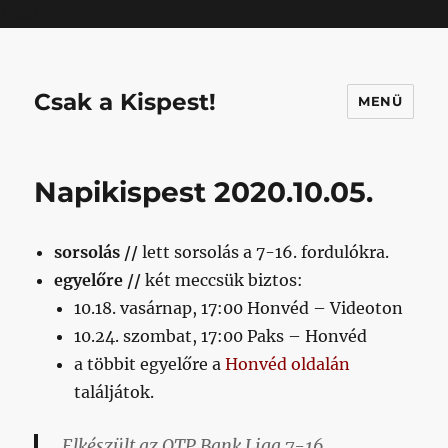
Mastodon
Csak a Kispest!
MENÜ
Napikispest 2020.10.05.
sorsolás //
lett sorsolás a 7-16. fordulókra.
egyelőre //
két meccsük biztos:
10.18. vasárnap, 17:00 Honvéd – Videoton
10.24. szombat, 17:00 Paks – Honvéd
a többit egyelőre a
Honvéd oldalán
találjátok.
Elkészült az OTP Bank Liga 7-16.