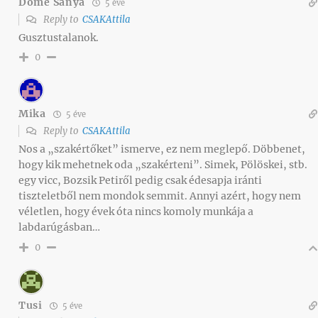
Döme Sanya
5 éve
Reply to
CSAKAttila
Gusztustalanok.
0
Mika
5 éve
Reply to
CSAKAttila
Nos a „szakértőket” ismerve, ez nem meglepő. Döbbenet,
hogy kik mehetnek oda „szakérteni”. Simek, Pölöskei, stb.
egy vicc, Bozsik Petiről pedig csak édesapja iránti
tiszteletből nem mondok semmit. Annyi azért, hogy nem
véletlen, hogy évek óta nincs komoly munkája a
labdarúgásban…
0
Tusi
5 éve