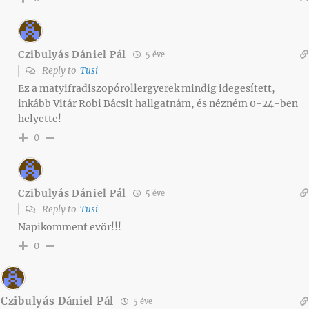
Czibulyás Dániel Pál
5 éve
Reply to
Tusi
Ez a matyifradiszopórollergyerek mindig idegesített,
inkább Vitár Robi Bácsit hallgatnám, és nézném 0-24-ben
helyette!
0
Czibulyás Dániel Pál
5 éve
Reply to
Tusi
Napikomment evör!!!
0
Czibulyás Dániel Pál
5 éve