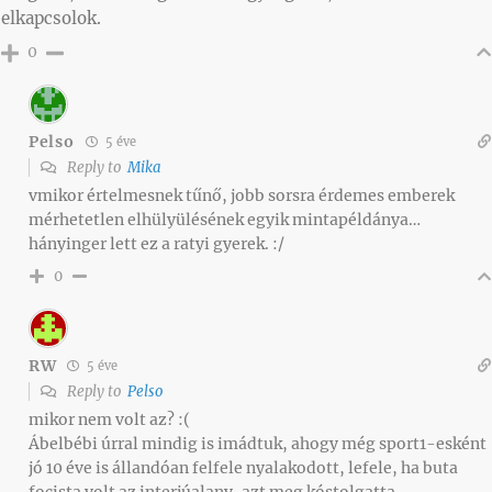
elkapcsolok.
0
Pelso
5 éve
Reply to
Mika
vmikor értelmesnek tűnő, jobb sorsra érdemes emberek
mérhetetlen elhülyülésének egyik mintapéldánya…
hányinger lett ez a ratyi gyerek. :/
0
RW
5 éve
Reply to
Pelso
mikor nem volt az? :(
Ábelbébi úrral mindig is imádtuk, ahogy még sport1-esként
jó 10 éve is állandóan felfele nyalakodott, lefele, ha buta