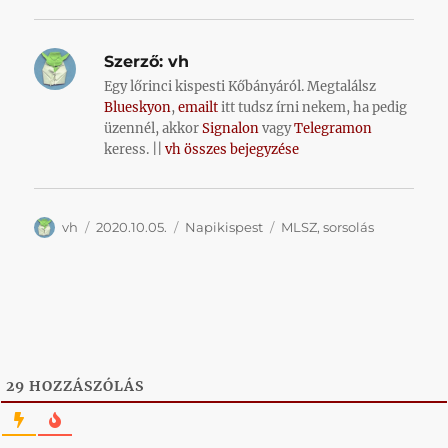
Szerző:
vh
Egy lőrinci kispesti Kőbányáról. Megtalálsz
Blueskyon
,
emailt
itt tudsz írni nekem, ha pedig
üzennél, akkor
Signalon
vagy
Telegramon
keress. ||
vh összes bejegyzése
Szerző
Közzétéve
Kategória
Címke
vh
2020.10.05.
Napikispest
MLSZ
,
sorsolás
29
HOZZÁSZÓLÁS