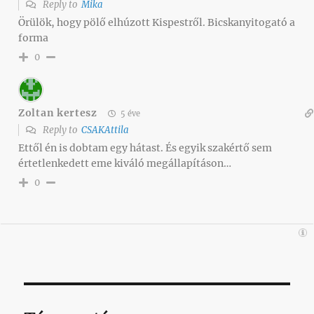
Reply to
Mika
Örülök, hogy pölő elhúzott Kispestről. Bicskanyitogató a
forma
0
Zoltan kertesz
5 éve
Reply to
CSAKAttila
Ettől én is dobtam egy hátast. És egyik szakértő sem
értetlenkedett eme kiváló megállapításon…
0