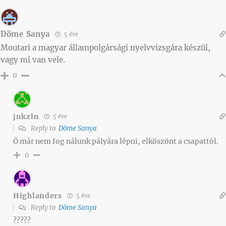
Döme Sanya
5 éve
Moutari a magyar állampolgársági nyelvvizsgára készül,
vagy mi van vele.
0
jnkzln
5 éve
Reply to
Döme Sanya
Ő már nem fog nálunk pályára lépni, elköszönt a csapattól.
0
Highlanders
5 éve
Reply to
Döme Sanya
?????