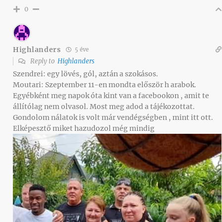
0
Highlanders
5 éve
Reply to
Highlanders
Szendrei: egy lövés, gól, aztán a szokásos.
Moutari: Szeptember 11-en mondta először h arabok.
Egyébként meg napok óta kint van a facebookon , amit te
állítólag nem olvasol. Most meg adod a tájékozottat.
Gondolom nálatok is volt már vendégségben , mint itt ott.
Elképesztő miket hazudozol még mindig