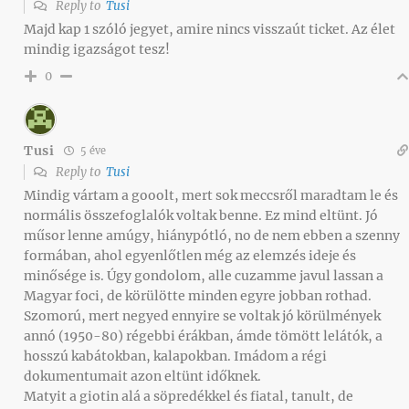
Reply to
Tusi
Majd kap 1 szóló jegyet, amire nincs visszaút ticket. Az élet
mindig igazságot tesz!
0
Tusi
5 éve
Reply to
Tusi
Mindig vártam a gooolt, mert sok meccsről maradtam le és
normális összefoglalók voltak benne. Ez mind eltünt. Jó
műsor lenne amúgy, hiánypótló, no de nem ebben a szenny
formában, ahol egyenlőtlen még az elemzés ideje és
minősége is. Úgy gondolom, alle cuzamme javul lassan a
Magyar foci, de körülötte minden egyre jobban rothad.
Szomorú, mert negyed ennyire se voltak jó körülmények
annó (1950-80) régebbi érákban, ámde tömött lelátók, a
hosszú kabátokban, kalapokban. Imádom a régi
dokumentumait azon eltünt időknek.
Matyit a giotin alá a söpredékkel és fiatal, tanult, de