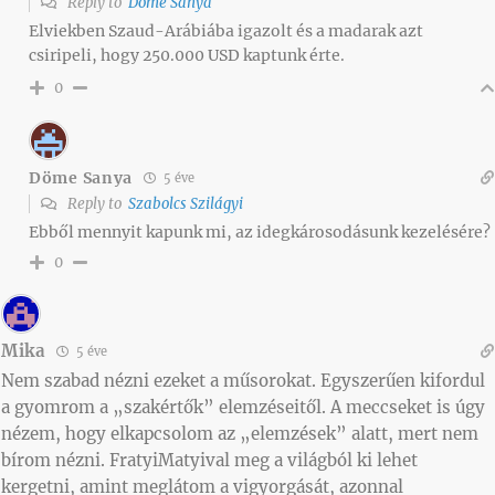
Reply to
Döme Sanya
Elviekben Szaud-Arábiába igazolt és a madarak azt
csiripeli, hogy 250.000 USD kaptunk érte.
0
Döme Sanya
5 éve
Reply to
Szabolcs Szilágyi
Ebből mennyit kapunk mi, az idegkárosodásunk kezelésére?
0
Mika
5 éve
Nem szabad nézni ezeket a műsorokat. Egyszerűen kifordul
a gyomrom a „szakértők” elemzéseitől. A meccseket is úgy
nézem, hogy elkapcsolom az „elemzések” alatt, mert nem
bírom nézni. FratyiMatyival meg a világból ki lehet
kergetni, amint meglátom a vigyorgását, azonnal