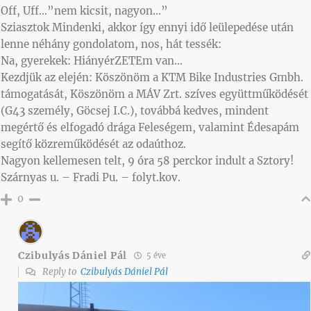
Off, Uff…”nem kicsit, nagyon…”
Sziasztok Mindenki, akkor így ennyi idő leülepedése után
lenne néhány gondolatom, nos, hát tessék:
Na, gyerekek: HiányérZETEm van…
Kezdjük az elején: Köszönöm a KTM Bike Industries Gmbh.
támogatását, Köszönöm a MÁV Zrt. szíves együttműködését
(G43 személy, Göcsej I.C.), továbbá kedves, mindent
megértő és elfogadó drága Feleségem, valamint Édesapám
segítő közreműködését az odaúthoz.
Nagyon kellemesen telt, 9 óra 58 perckor indult a Sztory!
Szárnyas u. – Fradi Pu. – folyt.kov.
0
Czibulyás Dániel Pál
5 éve
Reply to
Czibulyás Dániel Pál