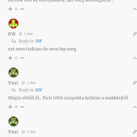
focista volt az interjúalany, azt meg kóstolgatta…
0
RW
5 éve
Reply to
RW
ezt nem tudtam de nem lep meg
0
Tusi
5 éve
Reply to
RW
Mégis ebből él.. Picit több ríszpekta kellene a makkfejtől
0
Tusi
5 éve