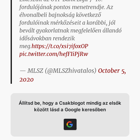
fordulójának pontos menetrendje. Az
élvonalbeli bajnokság következő
fordulóinak mérkőzéseit a korábbi, jól
bevált gyakorlatnak megfelelően állandó
idősávokban rendezik
meg.
https://t.co/xsi7ifoxOP
pic.twitter.com/hefFIiPjRw
— MLSZ (@MLSZhivatalos)
October 5,
2020
Állítsd be, hogy a Csakblogot mindig az elsők
között lásd a Google keresőben