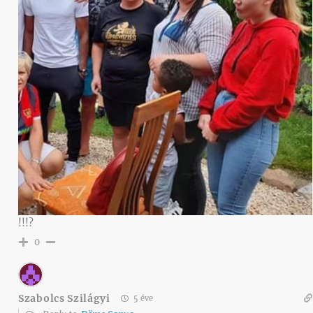
!!!?
0
Szabolcs Szilágyi
5 éve