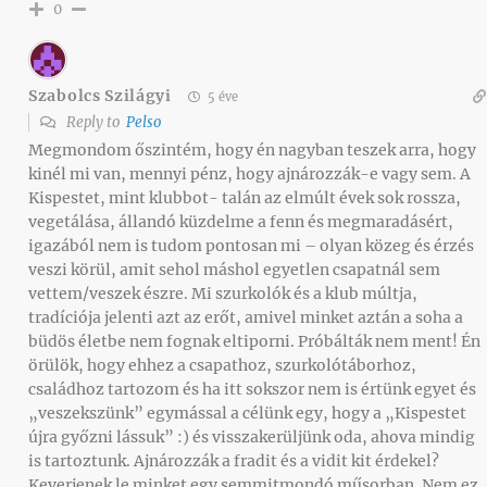
0
Szabolcs Szilágyi
5 éve
Reply to
Pelso
Megmondom őszintém, hogy én nagyban teszek arra, hogy
kinél mi van, mennyi pénz, hogy ajnározzák-e vagy sem. A
Kispestet, mint klubbot- talán az elmúlt évek sok rossza,
vegetálása, állandó küzdelme a fenn és megmaradásért,
igazából nem is tudom pontosan mi – olyan közeg és érzés
veszi körül, amit sehol máshol egyetlen csapatnál sem
vettem/veszek észre. Mi szurkolók és a klub múltja,
tradíciója jelenti azt az erőt, amivel minket aztán a soha a
büdös életbe nem fognak eltiporni. Próbálták nem ment! Én
örülök, hogy ehhez a csapathoz, szurkolótáborhoz,
családhoz tartozom és ha itt sokszor nem is értünk egyet és
„veszekszünk” egymással a célünk egy, hogy a „Kispestet
újra győzni lássuk” :) és visszakerüljünk oda, ahova mindig
is tartoztunk. Ajnározzák a fradit és a vidit kit érdekel?
Keverjenek le minket egy semmitmondó műsorban. Nem ez