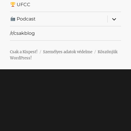
UFCC
almenü
Podcast
szétnyit
/r/csakblog
Csak a Kispest!
Személyes adatok védelme
Köszönjük
WordPress!