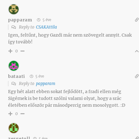
papparam
5 éve
Reply to
CSAKAttila
Igen, feltűnt, hogy Gazdi már nem szövegelt annyit. Csak
így tovább!
0
bataati
5 éve
Reply to
papparam
Egy hét alatt ebben sokat fejlődött, a fradi ellen még
Sigérnek is be tudott szólni valami olyat, hogy a srác
életében először pár másodpercig nem mosolygott. :D
0
zergetoll
5 éve