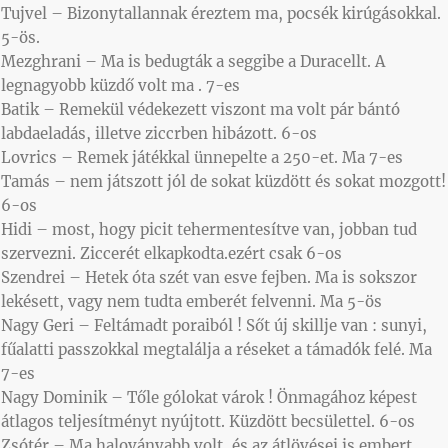
Tujvel – Bizonytallannak éreztem ma, pocsék kirúgásokkal.
5-ös.
Mezghrani – Ma is bedugták a seggibe a Duracellt. A
legnagyobb küzdő volt ma . 7-es
Batik – Remekül védekezett viszont ma volt pár bántó
labdaeladás, illetve ziccrben hibázott. 6-os
Lovrics – Remek játékkal ünnepelte a 250-et. Ma 7-es
Tamás – nem játszott jól de sokat küzdött és sokat mozgott!
6-os
Hidi – most, hogy picit tehermentesítve van, jobban tud
szervezni. Ziccerét elkapkodta.ezért csak 6-os
Szendrei – Hetek óta szét van esve fejben. Ma is sokszor
lekésett, vagy nem tudta emberét felvenni. Ma 5-ös
Nagy Geri – Feltámadt poraiból ! Sőt új skillje van : sunyi,
fűalatti passzokkal megtalálja a réseket a támadók felé. Ma
7-es
Nagy Dominik – Tőle gólokat várok ! Önmagához képest
átlagos teljesítményt nyújtott. Küzdött becsülettel. 6-os
Zsótér – Ma haloványabb volt, és az átlövései is embert