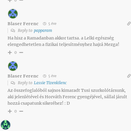
0
Blaser Ferenc
5 éve
Reply to
papparam
Ha hisz a Ramadanban akkor tartsa. a Lelki egészség
elengedhetetlen a fizikai teljesítményhez hajrá Mezga!
0
Blaser Ferenc
5 éve
Reply to
Lassie Tizenkilenc
Az összefoglalóból sajnos kimaradt Tusi szurkolótársunk,
aki jelenlétével és Horváth Ferenc gyengéjével, sállal járult
hozzá csapatunk sikeréhez! : D
0