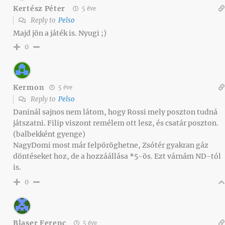
Kertész Péter
5 éve
Reply to
Pelso
Majd jön a játék is. Nyugi ;)
0
Kermon
5 éve
Reply to
Pelso
Daninál sajnos nem látom, hogy Rossi mely poszton tudná
játszatni. Filip viszont remélem ott lesz, és csatár poszton.
(balbekként gyenge)
NagyDomi most már felpöröghetne, Zsótér gyakran gáz
döntéseket hoz, de a hozzáállása *5-ös. Ezt várnám ND-tól
is.
0
Blaser Ferenc
5 éve