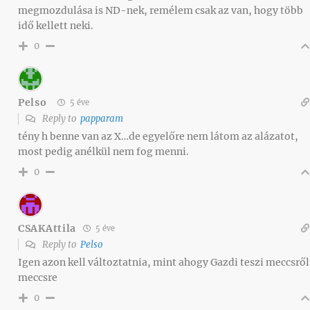
megmozdulása is ND-nek, remélem csak az van, hogy több
idő kellett neki.
0
Pelso
5 éve
Reply to
papparam
tény h benne van az X…de egyelőre nem látom az alázatot,
most pedig anélkül nem fog menni.
0
CSAKAttila
5 éve
Reply to
Pelso
Igen azon kell változtatnia, mint ahogy Gazdi teszi meccsről
meccsre
0