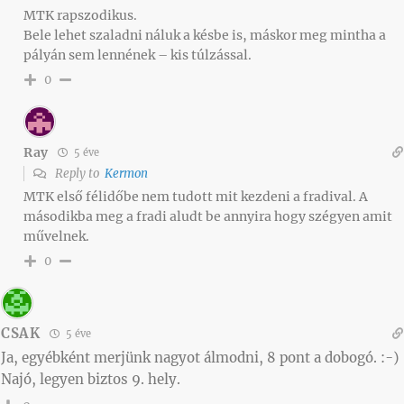
MTK rapszodikus.
Bele lehet szaladni náluk a késbe is, máskor meg mintha a
pályán sem lennének – kis túlzással.
0
Ray
5 éve
Reply to
Kermon
MTK első félidőbe nem tudott mit kezdeni a fradival. A
másodikba meg a fradi aludt be annyira hogy szégyen amit
művelnek.
0
CSAK
5 éve
Ja, egyébként merjünk nagyot álmodni, 8 pont a dobogó. :-)
Najó, legyen biztos 9. hely.