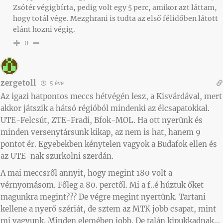
Zsótér végigbírta, pedig volt egy 5 perc, amikor azt láttam,
hogy totál vége. Mezghrani is tudta az első félidőben látott
elánt hozni végig.
0
zergetoll
5 éve
Az igazi hatpontos meccs hétvégén lesz, a Kisvárdával, mert
akkor játszik a hátsó régióból mindenki az élcsapatokkal.
UTE-Felcsút, ZTE-Fradi, Bfok-MOL. Ha ott nyerünk és
minden versenytársunk kikap, az nem is hat, hanem 9
pontot ér. Egyebekben kénytelen vagyok a Budafok ellen és
az UTE-nak szurkolni szerdán.
A mai meccsről annyit, hogy megint 180 volt a
vérnyomásom. Főleg a 80. perctől. Mi a f..é húztuk őket
magunkra megint??? De végre megint nyertünk. Tartani
kellene a nyerő szériát, de sztem az MTK jobb csapat, mint
mi vagyunk. Minden elemében jobb. De talán kipukkadnak…