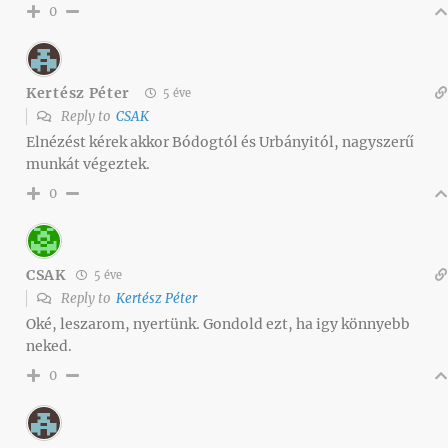
0
Kertész Péter
5 éve
Reply to
CSAK
Elnézést kérek akkor Bódogtól és Urbányitól, nagyszerű
munkát végeztek.
0
CSAK
5 éve
Reply to
Kertész Péter
Oké, leszarom, nyertünk. Gondold ezt, ha igy könnyebb
neked.
0