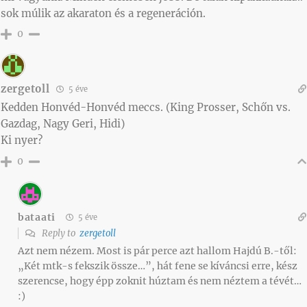
sok múlik az akaraton és a regeneráción.
0
zergetoll
5 éve
Kedden Honvéd-Honvéd meccs. (King Prosser, Schőn vs.
Gazdag, Nagy Geri, Hidi)
Ki nyer?
0
bataati
5 éve
Reply to
zergetoll
Azt nem nézem. Most is pár perce azt hallom Hajdú B.-től:
„Két mtk-s fekszik össze…”, hát fene se kíváncsi erre, kész
szerencse, hogy épp zoknit húztam és nem néztem a tévét…
:)