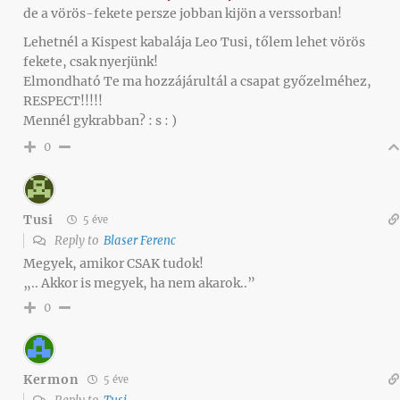
de a vörös-fekete persze jobban kijön a verssorban!
Lehetnél a Kispest kabalája Leo Tusi, tőlem lehet vörös
fekete, csak nyerjünk!
Elmondható Te ma hozzájárultál a csapat győzelméhez,
RESPECT!!!!!
Mennél gykrabban? : s : )
0
Tusi
5 éve
Reply to
Blaser Ferenc
Megyek, amikor CSAK tudok!
„.. Akkor is megyek, ha nem akarok..”
0
Kermon
5 éve