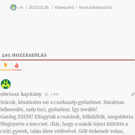
Szerző
Közzétéve
Kategória
Címke
vh
2021.02.26.
Kibeszélő
fordulókibeszélő
405
HOZZÁSZÓLÁS
obviusz kapitány
5 éve
Srácok, köszönöm ezt a csodaszép győzelmet. Hatalmas
lelkesedés, szép foci, győzelem. Így tovább!
Gazdag ZSENI! Elfogytak a csatárok, felküldtük, megoldotta.
Megnyerte a meccset. (Kár, hogy a másik fejest kiütötte a
csúti gyerek, talán élete védésével. Gólt érdemelt volna,