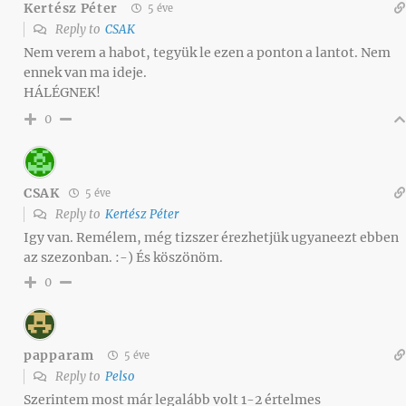
Kertész Péter
5 éve
Reply to
CSAK
Nem verem a habot, tegyük le ezen a ponton a lantot. Nem
ennek van ma ideje.
HÁLÉGNEK!
0
CSAK
5 éve
Reply to
Kertész Péter
Igy van. Remélem, még tizszer érezhetjük ugyaneezt ebben
az szezonban. :-) És köszönöm.
0
papparam
5 éve
Reply to
Pelso
Szerintem most már legalább volt 1-2 értelmes