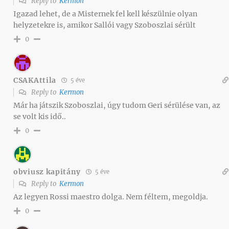
Reply to
Kermon
Igazad lehet, de a Misternek fel kell készülnie olyan
helyzetekre is, amikor Sallói vagy Szoboszlai sérült
0
CSAKAttila
5 éve
Reply to
Kermon
Már ha játszik Szoboszlai, úgy tudom Geri sérülése van, az
se volt kis idő..
0
obviusz kapitány
5 éve
Reply to
Kermon
Az legyen Rossi maestro dolga. Nem féltem, megoldja.
0