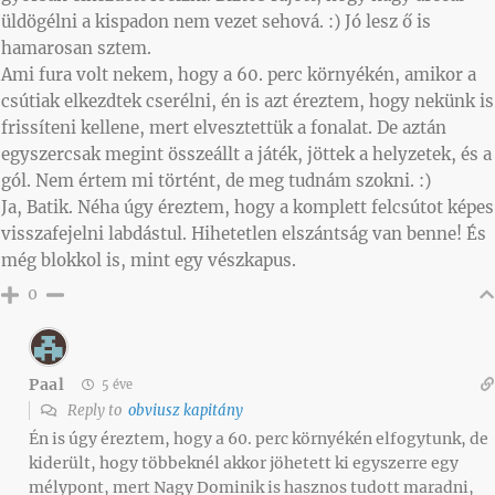
üldögélni a kispadon nem vezet sehová. :) Jó lesz ő is
hamarosan sztem.
Ami fura volt nekem, hogy a 60. perc környékén, amikor a
csútiak elkezdtek cserélni, én is azt éreztem, hogy nekünk is
frissíteni kellene, mert elvesztettük a fonalat. De aztán
egyszercsak megint összeállt a játék, jöttek a helyzetek, és a
gól. Nem értem mi történt, de meg tudnám szokni. :)
Ja, Batik. Néha úgy éreztem, hogy a komplett felcsútot képes
visszafejelni labdástul. Hihetetlen elszántság van benne! És
még blokkol is, mint egy vészkapus.
0
Paal
5 éve
Reply to
obviusz kapitány
Én is úgy éreztem, hogy a 60. perc környékén elfogytunk, de
kiderült, hogy többeknél akkor jöhetett ki egyszerre egy
mélypont, mert Nagy Dominik is hasznos tudott maradni,