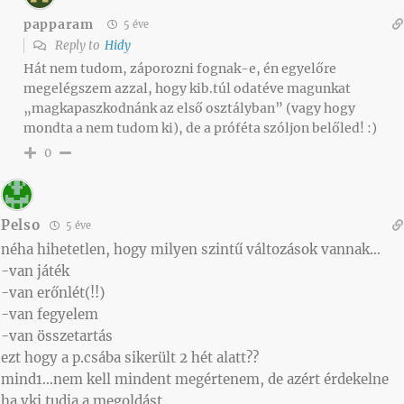
papparam
5 éve
Reply to
Hidy
Hát nem tudom, záporozni fognak-e, én egyelőre
megelégszem azzal, hogy kib.túl odatéve magunkat
„magkapaszkodnánk az első osztályban” (vagy hogy
mondta a nem tudom ki), de a próféta szóljon belőled! :)
0
Pelso
5 éve
néha hihetetlen, hogy milyen szintű változások vannak…
-van játék
-van erőnlét(!!)
-van fegyelem
-van összetartás
ezt hogy a p.csába sikerült 2 hét alatt??
mind1…nem kell mindent megértenem, de azért érdekelne
ha vki tudja a megoldást.