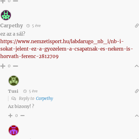
0
Carpethy
5 éve
ez az a sál?
https://www.nemzetisport.hu/labdarugo_nb_i/nb-i-
sokat-jelent-ez-a-gyozelem-a-csapatnak-es-nekem-is-
horvath-ferenc-2812709
0
Tusi
5 éve
Reply to
Carpethy
Az bizony! ?
0