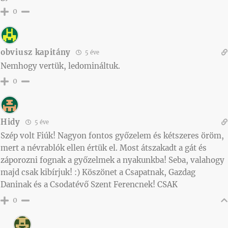
0
obviusz kapitány
5 éve
Nemhogy vertük, ledomináltuk.
0
Hidy
5 éve
Szép volt Fiúk! Nagyon fontos győzelem és kétszeres öröm,
mert a névrablók ellen értük el. Most átszakadt a gát és
záporozni fognak a győzelmek a nyakunkba! Seba, valahogy
majd csak kibírjuk! :) Köszönet a Csapatnak, Gazdag
Daninak és a Csodatévő Szent Ferencnek! CSAK
0