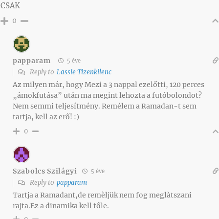
CSAK
0
papparam
5 éve
Reply to
Lassie Tizenkilenc
Az milyen már, hogy Mezi a 3 nappal ezelőtti, 120 perces
„ámokfutása” után ma megint lehozta a futóbolondot?
Nem semmi teljesítmény. Remélem a Ramadan-t sem
tartja, kell az erő! :)
0
Szabolcs Szilágyi
5 éve
Reply to
papparam
Tartja a Ramadant,de remèljük nem fog meglàtszani
rajta.Ez a dinamika kell tőle.