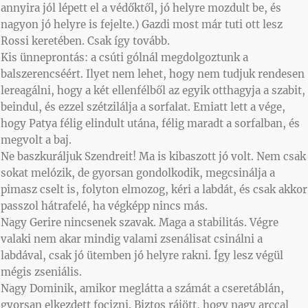
annyira jól lépett el a védőktől, jó helyre mozdult be, és
nagyon jó helyre is fejelte.) Gazdi most már tuti ott lesz
Rossi keretében. Csak így tovább.
Kis ünneprontás: a csúti gólnál megdolgoztunk a
balszerencséért. Ilyet nem lehet, hogy nem tudjuk rendesen
lereagálni, hogy a két ellenfélből az egyik otthagyja a szabit,
beindul, és ezzel szétzilálja a sorfalat. Emiatt lett a vége,
hogy Patya félig elindult utána, félig maradt a sorfalban, és
megvolt a baj.
Ne baszkuráljuk Szendreit! Ma is kibaszott jó volt. Nem csak
sokat melózik, de gyorsan gondolkodik, megcsinálja a
pimasz cselt is, folyton elmozog, kéri a labdát, és csak akkor
passzol hátrafelé, ha végképp nincs más.
Nagy Gerire nincsenek szavak. Maga a stabilitás. Végre
valaki nem akar mindig valami zsenálisat csinálni a
labdával, csak jó ütemben jó helyre rakni. Így lesz végül
mégis zseniális.
Nagy Dominik, amikor meglátta a számát a cseretáblán,
gyorsan elkezdett focizni. Biztos rájött, hogy nagy arccal