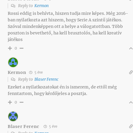
Reply to
Kermon
Rossi eddig is behívta, hiszen tudja mire képes. Még 2016-
ban nyilatkozta azt hiszem, hogy Serie A szintű játékos.
Szóval mindenképpen ott a helye a válogatottban. Több
poszton is bevethető, ha kell brusztolós, ha kell kreatív
játékos
0
Kermon
5 éve
Reply to
Blaser Ferenc
Ezeket a nyilatkozatokat én is ismerem, de ettől még
fenntartom, hogy kérdőjeles a posztja.
0
Blaser Ferenc
5 éve