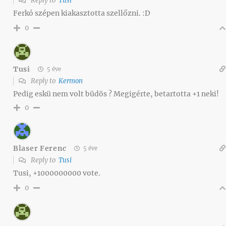
Reply to
Tusi
Ferkó szépen kiakasztotta szellőzni. :D
0
Tusi
5 éve
Reply to
Kermon
Pedig eskü nem volt büdös ? Megigérte, betartotta +1 neki!
0
Blaser Ferenc
5 éve
Reply to
Tusi
Tusi, +1000000000 vote.
0