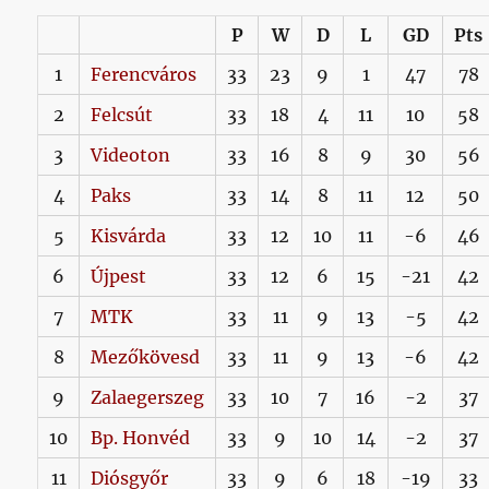
P
W
D
L
GD
Pts
1
Ferencváros
33
23
9
1
47
78
2
Felcsút
33
18
4
11
10
58
3
Videoton
33
16
8
9
30
56
4
Paks
33
14
8
11
12
50
5
Kisvárda
33
12
10
11
-6
46
6
Újpest
33
12
6
15
-21
42
7
MTK
33
11
9
13
-5
42
8
Mezőkövesd
33
11
9
13
-6
42
9
Zalaegerszeg
33
10
7
16
-2
37
10
Bp. Honvéd
33
9
10
14
-2
37
11
Diósgyőr
33
9
6
18
-19
33