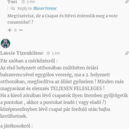
Tusi
5 éve
Reply to
Blaser Ferenc
Megtisztelsz, de a Csapat és HFeri érdemlik meg a vote
cunamidat! ?
0
Lassie Tizenkilenc
5 éve
Pár szóban a mérkőzésről :
Az első helyezett otthonában múlthéten óriási
balszerencsével egygólos vereség, ma a 2. helyezett
otthonában, megfordítva az állást győzelem ! Minden más
magyarázat és elemzés TELJESEN FELESLEGES !
Ha a kieső zónában lévő csapatok ilyen ütemben gyűjtögetik
a pontokat , akkor a pontokat leadó ( vagy eladó ?)
középmezőnyben lévő csapat pár forduló után bajba
kerülhetnek.
a játékosokról :