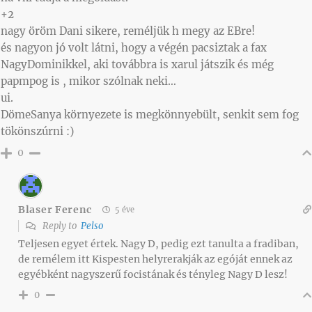
+2
nagy öröm Dani sikere, reméljük h megy az EBre!
és nagyon jó volt látni, hogy a végén pacsiztak a fax
NagyDominikkel, aki továbbra is xarul játszik és még
papmpog is , mikor szólnak neki…
ui.
DömeSanya környezete is megkönnyebült, senkit sem fog
tökönszúrni :)
0
Blaser Ferenc
5 éve
Reply to
Pelso
Teljesen egyet értek. Nagy D, pedig ezt tanulta a fradiban,
de remélem itt Kispesten helyrerakják az egóját ennek az
egyébként nagyszerű focistának és tényleg Nagy D lesz!
0