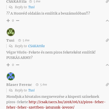
CSAKAttila
5 éve
Reply to
Tusi
?? A Honvéd oldalán is említik a beszámolóban!!?
0
Tusi
5 éve
Reply to
CSAKAttila
Végre Vörös-Fekete és nem piros feketeként említik!
PUSKÁS ARMY?
0
Blaser Ferenc
5 éve
Reply to
Tusi
Mondjuk a hivatalos megnevezése a kispesti színeknek
piros-fekete
http://csak.taccs.hu/2018/06/12/piros-feher-
feher-feher-szettben-jatszunk-jovore/