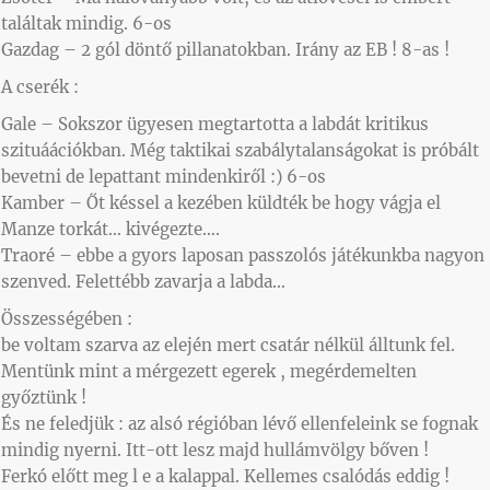
találtak mindig. 6-os
Gazdag – 2 gól döntő pillanatokban. Irány az EB ! 8-as !
A cserék :
Gale – Sokszor ügyesen megtartotta a labdát kritikus
szituáációkban. Még taktikai szabálytalanságokat is próbált
bevetni de lepattant mindenkiről :) 6-os
Kamber – Őt késsel a kezében küldték be hogy vágja el
Manze torkát… kivégezte….
Traoré – ebbe a gyors laposan passzolós játékunkba nagyon
szenved. Felettébb zavarja a labda…
Összességében :
be voltam szarva az elején mert csatár nélkül álltunk fel.
Mentünk mint a mérgezett egerek , megérdemelten
győztünk !
És ne feledjük : az alsó régióban lévő ellenfeleink se fognak
mindig nyerni. Itt-ott lesz majd hullámvölgy bőven !
Ferkó előtt meg l e a kalappal. Kellemes csalódás eddig !