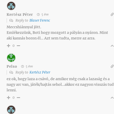
Kertész Péter
5 éve
Reply to
Blaser Ferenc
Meccshiánnyal jött.
Emlékezzünk, Boti hogy mozgott a pályán a nyáron. Mint
aki kannás boron él… Azt sem tudta, merre az arra.
0
Pelso
5 éve
Reply to
Kertész Péter
ez ok, hogy laza a csávó, de amikor még csak a lazaság és a
nagy arc van, játék/hajtás sehol…akkor ez nagyon visszás tud
lenni.
0