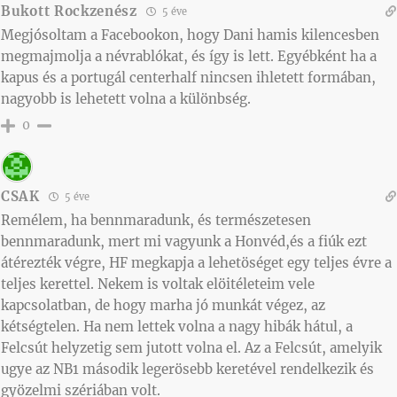
Bukott Rockzenész
5 éve
Megjósoltam a Facebookon, hogy Dani hamis kilencesben
megmajmolja a névrablókat, és így is lett. Egyébként ha a
kapus és a portugál centerhalf nincsen ihletett formában,
nagyobb is lehetett volna a különbség.
0
CSAK
5 éve
Remélem, ha bennmaradunk, és természetesen
bennmaradunk, mert mi vagyunk a Honvéd,és a fiúk ezt
átérezték végre, HF megkapja a lehetöséget egy teljes évre a
teljes kerettel. Nekem is voltak elöitéleteim vele
kapcsolatban, de hogy marha jó munkát végez, az
kétségtelen. Ha nem lettek volna a nagy hibák hátul, a
Felcsút helyzetig sem jutott volna el. Az a Felcsút, amelyik
ugye az NB1 második legerösebb keretével rendelkezik és
gyözelmi szériában volt.