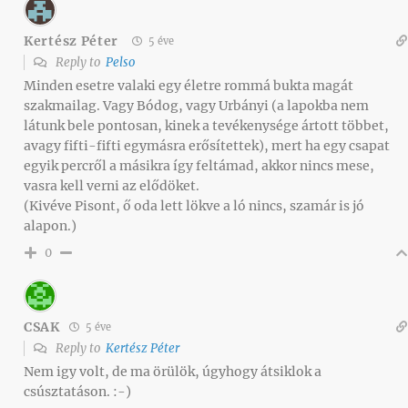
Kertész Péter
5 éve
Reply to
Pelso
Minden esetre valaki egy életre rommá bukta magát
szakmailag. Vagy Bódog, vagy Urbányi (a lapokba nem
látunk bele pontosan, kinek a tevékenysége ártott többet,
avagy fifti-fifti egymásra erősítettek), mert ha egy csapat
egyik percről a másikra így feltámad, akkor nincs mese,
vasra kell verni az elődöket.
(Kivéve Pisont, ő oda lett lökve a ló nincs, szamár is jó
alapon.)
0
CSAK
5 éve
Reply to
Kertész Péter
Nem igy volt, de ma örülök, úgyhogy átsiklok a
csúsztatáson. :-)