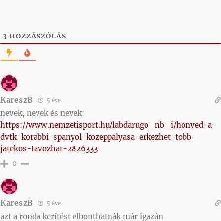
3
HOZZÁSZÓLÁS
KareszB
5 éve
nevek, nevek és nevek:
https://www.nemzetisport.hu/labdarugo_nb_i/honved-a-
dvtk-korabbi-spanyol-kozeppalyasa-erkezhet-tobb-
jatekos-tavozhat-2826333
0
KareszB
5 éve
azt a ronda kerítést elbonthatnák már igazán