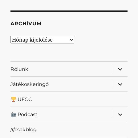
ARCHÍVUM
Archívum
almenü
Rólunk
szétnyit
almenü
Játékoskeringő
szétnyit
UFCC
almenü
Podcast
szétnyit
/r/csakblog