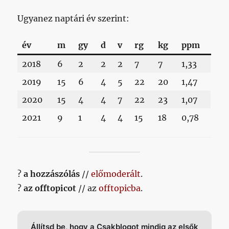
Ugyanez naptári év szerint:
év
m
gy
d
v
rg
kg
ppm
2018
6
2
2
2
7
7
1,33
2019
15
6
4
5
22
20
1,47
2020
15
4
4
7
22
23
1,07
2021
9
1
4
4
15
18
0,78
?
a hozzászólás
//
előmoderált
.
?
az offtopicot
// az
offtopicba
.
Állítsd be, hogy a Csakblogot mindig az elsők