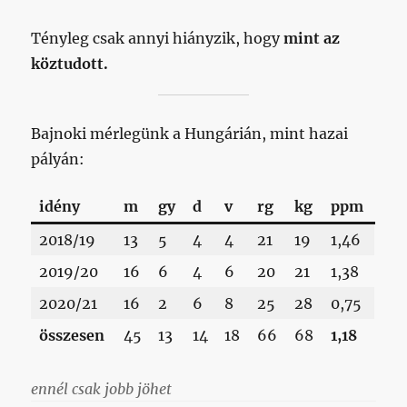
Tényleg csak annyi hiányzik, hogy
mint az
köztudott.
Bajnoki mérlegünk a Hungárián, mint hazai
pályán:
idény
m
gy
d
v
rg
kg
ppm
2018/19
13
5
4
4
21
19
1,46
2019/20
16
6
4
6
20
21
1,38
2020/21
16
2
6
8
25
28
0,75
összesen
45
13
14
18
66
68
1,18
ennél csak jobb jöhet