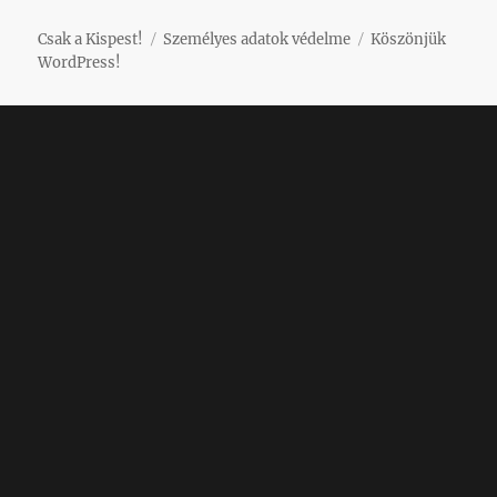
Csak a Kispest!
Személyes adatok védelme
Köszönjük
WordPress!