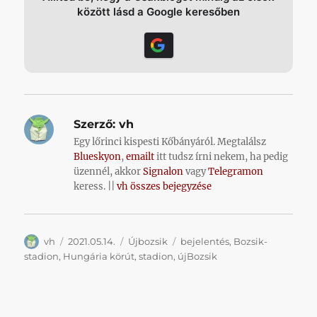
között lásd a Google keresőben
Szerző:
vh
Egy lőrinci kispesti Kőbányáról. Megtalálsz
Blueskyon
,
emailt
itt tudsz írni nekem, ha pedig
üzennél, akkor
Signalon
vagy
Telegramon
keress. ||
vh összes bejegyzése
Szerző
Közzétéve
Kategória
Címke
vh
2021.05.14.
Újbozsik
bejelentés
,
Bozsik-
stadion
,
Hungária körút
,
stadion
,
újBozsik