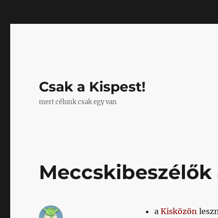
Mastodon
Csak a Kispest!
mert célunk csak egy van
Meccskibeszélők 
a
Kisközön
leszn