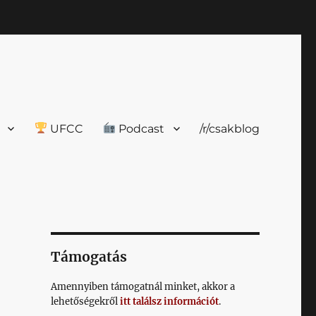
UFCC
Podcast
/r/csakblog
Támogatás
Amennyiben támogatnál minket, akkor a
lehetőségekről
itt találsz információt
.