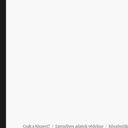
Csak a Kispest!
Személyes adatok védelme
Köszönjük