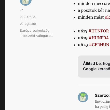
minden meccsre
Szerző
vh
a posztok két na
Közzétéve
2021.06.13.
minden mást
ol
Kategória
Válogatott
Címke
Európa-bajnokság
,
0615
#HUNPOR
kibeszélő
,
válogatott
0619
#HUNFRA
0623
#GERHUN
Állítsd be, ho
Google keres
Szerző:
Egy lőrin
ha pedig 