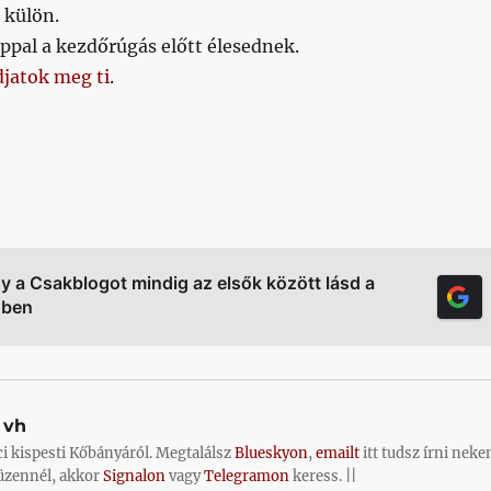
 külön.
ppal a kezdőrúgás előtt élesednek.
djatok meg ti
.
gy a Csakblogot mindig az elsők között lásd a
őben
vh
ci kispesti Kőbányáról. Megtalálsz
Blueskyon
,
emailt
itt tudsz írni neke
üzennél, akkor
Signalon
vagy
Telegramon
keress. ||