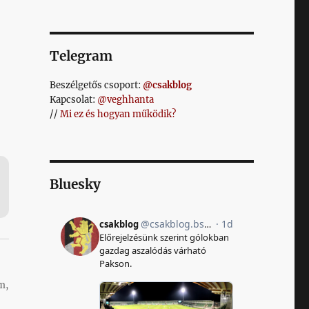
Telegram
Beszélgetős csoport:
@csakblog
Kapcsolat:
@veghhanta
//
Mi ez és hogyan működik?
Bluesky
m,