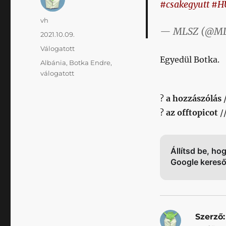
#csakegyutt
#H
Szerző
vh
— MLSZ (@ML
Közzétéve
2021.10.09.
Kategória
Válogatott
Egyedül Botka.
Címke
Albánia
,
Botka Endre
,
válogatott
?
a hozzászólás
?
az offtopicot
/
Állítsd be, ho
Google keres
Szerző: