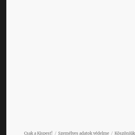
Csak a Kispest!
Személyes adatok védelme
Köszönjük