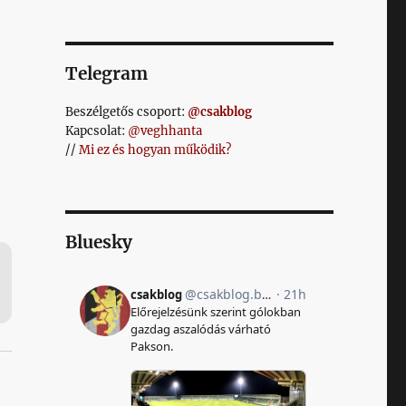
Telegram
Beszélgetős csoport:
@csakblog
Kapcsolat:
@veghhanta
//
Mi ez és hogyan működik?
Bluesky