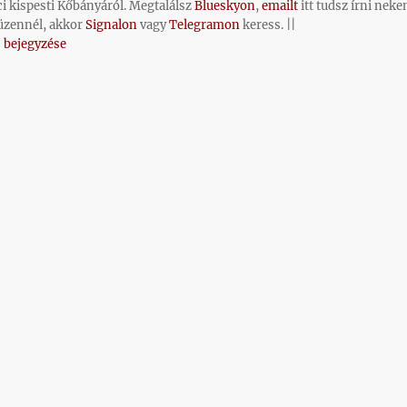
ci kispesti Kőbányáról. Megtalálsz
Blueskyon
,
emailt
itt tudsz írni neke
üzennél, akkor
Signalon
vagy
Telegramon
keress. ||
 bejegyzése