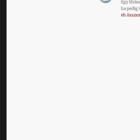
Egy lőrin
ha pedig 
vh összes