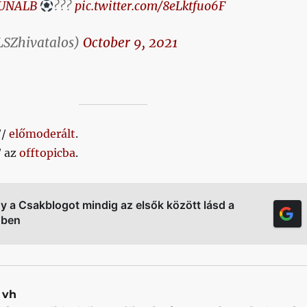
UNALB
???
pic.twitter.com/8eLktfuo6F
SZhivatalos)
October 9, 2021
//
előmoderált
.
/ az
offtopicba
.
gy a Csakblogot mindig az elsők között lásd a
őben
vh