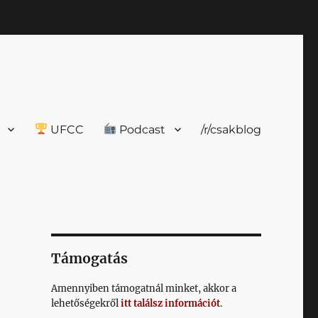
UFCC
Podcast
/r/csakblog
Támogatás
Amennyiben támogatnál minket, akkor a
lehetőségekről
itt találsz információt
.