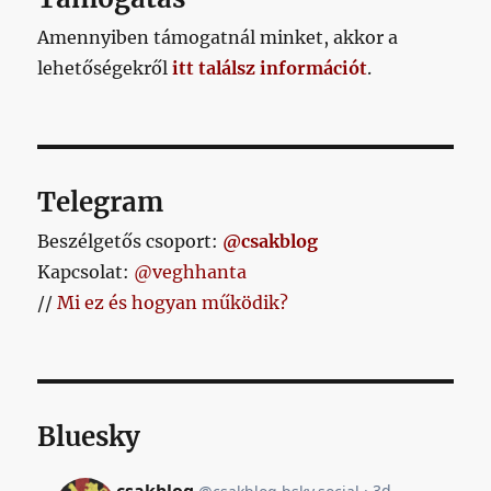
Amennyiben támogatnál minket, akkor a
lehetőségekről
itt találsz információt
.
Telegram
Beszélgetős csoport:
@csakblog
Kapcsolat:
@veghhanta
//
Mi ez és hogyan működik?
Bluesky