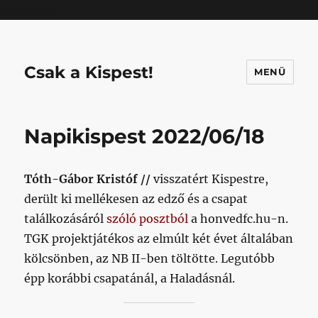
Mastodon
Csak a Kispest!
MENÜ
Napikispest 2022/06/18
Tóth-Gábor Kristóf //
visszatért Kispestre,
derült ki mellékesen az edző és a csapat
találkozásáról
szóló posztból
a honvedfc.hu-n.
TGK projektjátékos az elmúlt két évet általában
kölcsönben, az NB II-ben töltötte. Legutóbb
épp korábbi csapatánál, a Haladásnál.