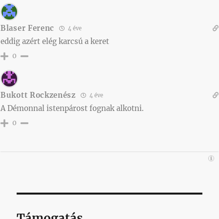
Blaser Ferenc
4 éve
eddig azért elég karcsú a keret
0
Bukott Rockzenész
4 éve
A Démonnal istenpárost fognak alkotni.
0
Támogatás