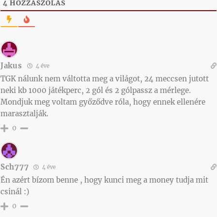
4
HOZZÁSZÓLÁS
Jakus
4 éve
TGK nálunk nem váltotta meg a világot, 24 meccsen jutott
neki kb 1000 játékperc, 2 gól és 2 gólpassz a mérlege.
Mondjuk meg voltam győződve róla, hogy ennek ellenére
marasztalják.
0
Sch777
4 éve
Én azért bízom benne , hogy kunci meg a money tudja mit
csinál :)
0