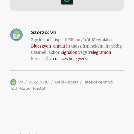
Szerző:
vh
Egy lőrinci kispesti Kőbányáról. Megtalálsz
Blueskyon
,
emailt
itt tudsz írni nekem, ha pedig
üzennél, akkor
Signalon
vagy
Telegramon
keress. ||
vh összes bejegyzése
Szerző
Közzétéve
Kategória
Címke
vh
2022.06.18.
Napikispest
játékoskeringő
,
Tóth-Gábor Kristóf