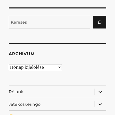
Keresés
ARCHÍVUM
Archívum
almenü
Rólunk
szétnyit
almenü
Játékoskeringő
szétnyit