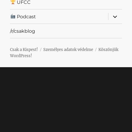
UFCC
almenü
Podcast
szétnyit
/r/csakblog
Csak a Kispest!
Személyes adatok védelme
Köszönjük
WordPress!