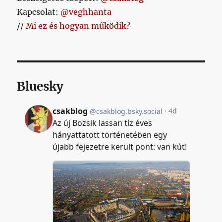
Kapcsolat:
@veghhanta
//
Mi ez és hogyan működik?
Bluesky