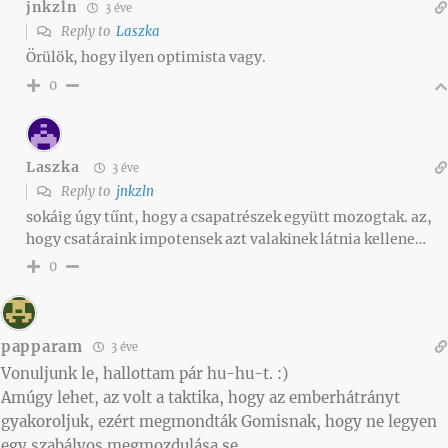
jnkzln
3 éve
Reply to
Laszka
Örülök, hogy ilyen optimista vagy.
0
Laszka
3 éve
Reply to
jnkzln
sokáig úgy tűnt, hogy a csapatrészek együtt mozogtak. az,
hogy csatáraink impotensek azt valakinek látnia kellene…
0
papparam
3 éve
Vonuljunk le, hallottam pár hu-hu-t. :)
Amúgy lehet, az volt a taktika, hogy az emberhátrányt
gyakoroljuk, ezért megmondták Gomisnak, hogy ne legyen
egy szabályos megmozdulása se…