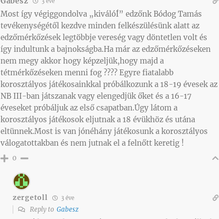
Gabesz
3 éve
Most így végiggondolva „kiválóÍ” edzőnk Bódog Tamás
tevékenységétől kezdve minden felkészülésünk alatt az
edzőmérkőzések legtöbbje vereség vagy döntetlen volt és
így indultunk a bajnokságba.Ha már az edzőmérkőzéseken
nem megy akkor hogy képzeljük,hogy majd a
tétmérkőzéseken menni fog ???? Egyre fiatalabb
korosztályos játékosainkkal próbálkozunk a 18-19 évesek az
NB III-ban játszanak vagy elengedjük őket és a 16-17
éveseket próbáljuk az első csapatban.Úgy látom a
korosztályos játékosok eljutnak a 18 évükhöz és utána
eltünnek.Most is van jónéhány játékosunk a korosztályos
válogatottakban és nem jutnak el a felnőtt keretig !
0
zergetoll
3 éve
Reply to
Gabesz