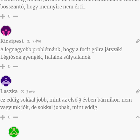
bosszantó, hogy mennyire nem érti…
0
Kicsipest
3 éve
A legnagyobb problémánk, hogy a focit gólra játszák!
Légiósok gyengék, fiatalok súlytalanok.
0
Laszka
3 éve
ez eddig sokkal jobb, mint az első 3 évben bármikor. nem
vagyunk jók, de sokkal jobbak, mint eddig
0