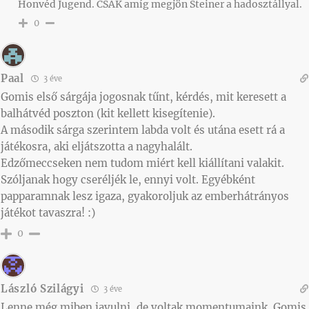
Honvéd Jugend. CSAK amíg megjön Steiner a hadosztállyal.
0
Paal
3 éve
Gomis első sárgája jogosnak tűnt, kérdés, mit keresett a
balhátvéd poszton (kit kellett kisegítenie).
A második sárga szerintem labda volt és utána esett rá a
játékosra, aki eljátszotta a nagyhalált.
Edzőmeccseken nem tudom miért kell kiállítani valakit.
Szóljanak hogy cseréljék le, ennyi volt. Egyébként
papparamnak lesz igaza, gyakoroljuk az emberhátrányos
játékot tavaszra! :)
0
László Szilágyi
3 éve
Lenne még miben javulni, de voltak momentumaink. Gomis