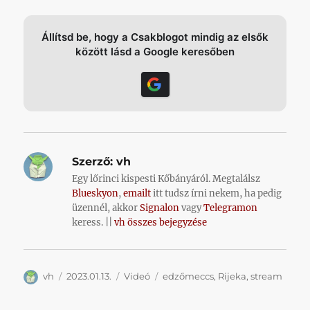
Állítsd be, hogy a Csakblogot mindig az elsők
között lásd a Google keresőben
Szerző:
vh
Egy lőrinci kispesti Kőbányáról. Megtalálsz
Blueskyon
,
emailt
itt tudsz írni nekem, ha pedig
üzennél, akkor
Signalon
vagy
Telegramon
keress. ||
vh összes bejegyzése
Szerző
Közzétéve
Kategória
Címke
vh
2023.01.13.
Videó
edzőmeccs
,
Rijeka
,
stream