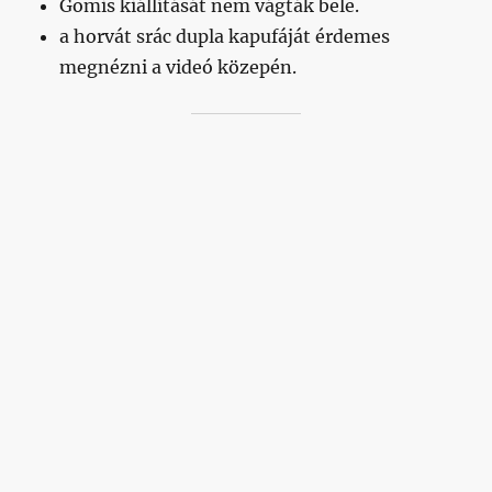
Gomis kiállítását nem vágták bele.
a horvát srác dupla kapufáját érdemes
megnézni a videó közepén.