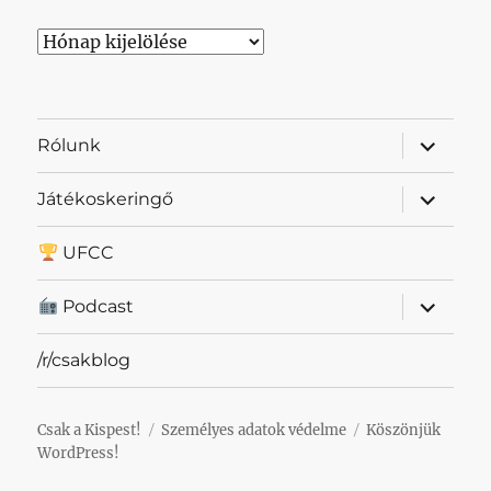
Archívum
almenü
Rólunk
szétnyit
almenü
Játékoskeringő
szétnyit
UFCC
almenü
Podcast
szétnyit
/r/csakblog
Csak a Kispest!
Személyes adatok védelme
Köszönjük
WordPress!