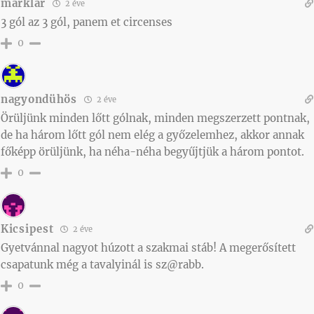
marklar
2 éve
3 gól az 3 gól, panem et circenses
0
nagyondühös
2 éve
Örüljünk minden lőtt gólnak, minden megszerzett pontnak,
de ha három lőtt gól nem elég a győzelemhez, akkor annak
főképp örüljünk, ha néha-néha begyűjtjük a három pontot.
0
Kicsipest
2 éve
Gyetvánnal nagyot húzott a szakmai stáb! A megerősített
csapatunk még a tavalyinál is sz@rabb.
0