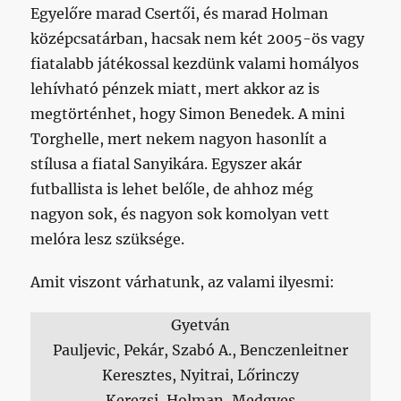
Egyelőre marad Csertői, és marad Holman
középcsatárban, hacsak nem két 2005-ös vagy
fiatalabb játékossal kezdünk valami homályos
lehívható pénzek miatt, mert akkor az is
megtörténhet, hogy Simon Benedek. A mini
Torghelle, mert nekem nagyon hasonlít a
stílusa a fiatal Sanyikára. Egyszer akár
futballista is lehet belőle, de ahhoz még
nagyon sok, és nagyon sok komolyan vett
melóra lesz szüksége.
Amit viszont várhatunk, az valami ilyesmi:
Gyetván
Pauljevic, Pekár, Szabó A., Benczenleitner
Keresztes, Nyitrai, Lőrinczy
Kerezsi, Holman, Medgyes