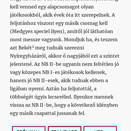
kell venned egy alapcsomagot olyan
játékosokból, akik évek óta itt szerepelnek. A
feljutáshoz viszont egy másik csomag kell
(Medgyes speciel ilyen), amitől jól láthatóan
most messze vagyunk. Mondjuk ha, és teszem
2
azt Bekét
meg tudnák szerezni
Nyíregyházáról, akkor ő nagyjából ezt a szintet
jelentené. Az NB II-be ugyanis nem feltétlen jó
vagy közepes NB I-es játékosok kellenek,
hanem jó NB II-esek, akik tudnak ebben a
ligában nyerni. Aztán ha feljutottál, a
többségét úgyis lecseréled. Ilyenkor mennek
vissza az NB II-be, hogy a következő idényben
egy másik csapattal jussanak fel.