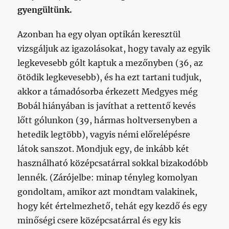
gyengültünk.
Azonban ha egy olyan optikán keresztül
vizsgáljuk az igazolásokat, hogy tavaly az egyik
legkevesebb gólt kaptuk a mezőnyben (36, az
ötödik legkevesebb), és ha ezt tartani tudjuk,
akkor a támadósorba érkezett Medgyes még
Bobál hiányában is javíthat a rettentő kevés
lőtt gólunkon (39, hármas holtversenyben a
hetedik legtöbb), vagyis némi előrelépésre
látok sanszot. Mondjuk egy, de inkább két
használható középcsatárral sokkal bizakodóbb
lennék. (Zárójelbe: minap tényleg komolyan
gondoltam, amikor azt mondtam valakinek,
hogy két értelmezhető, tehát egy kezdő és egy
minőségi csere középcsatárral és egy kis