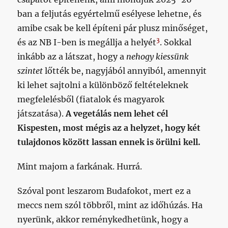
ban a feljutás egyértelmű esélyese lehetne, és
amibe csak be kell építeni pár plusz minőséget,
3
és az NB I-ben is megállja a helyét
. Sokkal
inkább az a látszat, hogy a
nehogy kiessünk
szintet
lőtték be, nagyjából annyiból, amennyit
ki lehet sajtolni a különböző feltételeknek
megfelelésből (fiatalok és magyarok
játszatása).
A vegetálás nem lehet cél
Kispesten, most mégis az a helyzet, hogy két
tulajdonos között lassan ennek is örülni kell.
Mint majom a farkának. Hurrá.
Szóval pont leszarom Budafokot, mert ez a
meccs nem szól többről, mint az időhúzás. Ha
nyerünk, akkor reménykedhetünk, hogy a