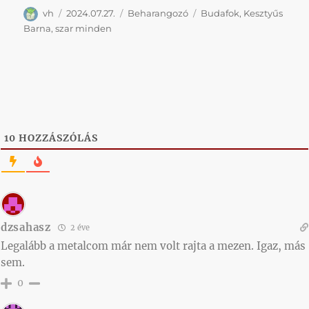
Szerző
Közzétéve
Kategória
Címke
vh
2024.07.27.
Beharangozó
Budafok
,
Kesztyűs
Barna
,
szar minden
10
HOZZÁSZÓLÁS
dzsahasz
2 éve
Legalább a metalcom már nem volt rajta a mezen. Igaz, más
sem.
0