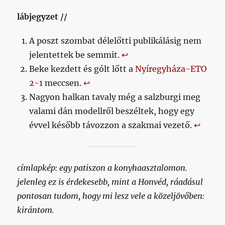
lábjegyzet //
A poszt szombat délelőtti publikálásig nem
jelentettek be semmit.
↩︎
Beke kezdett és gólt lőtt a
Nyíregyháza-ETO
2-1
meccsen.
↩︎
Nagyon halkan tavaly még a salzburgi meg
valami dán modellről beszéltek, hogy egy
évvel később távozzon a szakmai vezető.
↩︎
címlapkép: egy patiszon a konyhaasztalomon.
jelenleg ez is érdekesebb, mint a Honvéd, ráadásul
pontosan tudom, hogy mi lesz vele a közeljövőben:
kirántom.