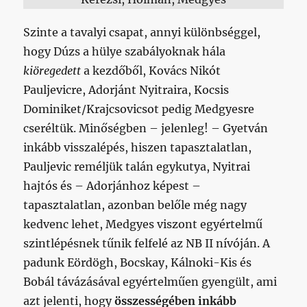
Szinte a tavalyi csapat, annyi különbséggel,
hogy Dúzs a hülye szabályoknak hála
kiöregedett
a kezdőből, Kovács Nikót
Pauljevicre, Adorjánt Nyitraira, Kocsis
Dominiket/Krajcsovicsot pedig Medgyesre
cseréltük. Minőségben – jelenleg! – Gyetván
inkább visszalépés, hiszen tapasztalatlan,
Pauljevic reméljük talán egykutya, Nyitrai
hajtós és – Adorjánhoz képest –
tapasztalatlan, azonban belőle még nagy
kedvenc lehet, Medgyes viszont egyértelmű
szintlépésnek tűnik felfelé az NB II nívóján. A
padunk Eördögh, Bocskay, Kálnoki-Kis és
Bobál távázásával egyértelműen gyengült, ami
azt jelenti, hogy
összességében inkább