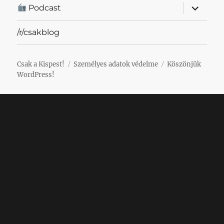
almenü
Podcast
szétnyit
/r/csakblog
Csak a Kispest!
Személyes adatok védelme
Köszönjük
WordPress!