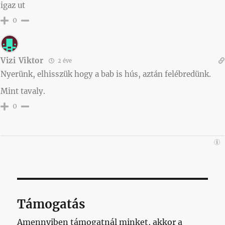
igaz ut
0
Vizi Viktor
2 éve
Nyerünk, elhisszük hogy a bab is hús, aztán felébredünk.
Mint tavaly.
0
Támogatás
Amennyiben támogatnál minket, akkor a