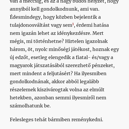
van a meccsig, és az a nagy büdös helyzet, hogy
annyiból kell gondolkodnunk, ami van.
Édesmindegy, hogy közben bejelentik a
1
tulajdonosváltást vagy sem
, érdemi hatása
nem igazán lehet az idénykezdésre. Mert
mégis, mi történhetne? Hirtelen igazolnak
három, öt, nyolc minőségi játékost, hoznak egy
új edzőt, esetleg elengedik a fiatal- és/vagy a
magyarok játszatásából szerezhető pénzeket,
mert mindent a feljutásért? Ha ilyesmiben
gondolkodnának, akkor abból legalább
részelemek kiszivárogtak volna az elmúlt
hetekben, azonban semmi ilyesmiről nem
számolhatunk be.
Felesleges tehát bármiben reménykedni.