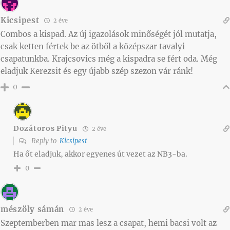
Kicsipest
2 éve
Combos a kispad. Az új igazolások minőségét jól mutatja,
csak ketten fértek be az ötből a középszar tavalyi
csapatunkba. Krajcsovics még a kispadra se fért oda. Még
eladjuk Kerezsit és egy újabb szép szezon vár ránk!
0
Dozátoros Pityu
2 éve
Reply to
Kicsipest
Ha őt eladjuk, akkor egyenes út vezet az NB3-ba.
0
mészöly sámán
2 éve
Szeptemberben mar mas lesz a csapat, hemi bacsi volt az