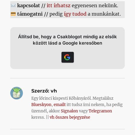
kapcsolat //
itt írhatsz
egyenesen nekünk.
támogatni //
pedig
így tudod
a munkánkat.
Állítsd be, hogy a Csakblogot mindig az elsők
között lásd a Google keresőben
Szerző:
vh
Egy lőrinci kispesti Kőbányáról. Megtalálsz
Blueskyon
,
emailt
itt tudsz írni nekem, ha pedig
üzennél, akkor
Signalon
vagy
Telegramon
keress. ||
vh összes bejegyzése