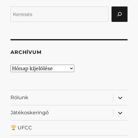
Keresés
ARCHÍVUM
Archívum
almenü
Rólunk
szétnyit
almenü
Játékoskeringő
szétnyit
UFCC