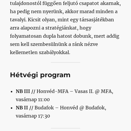
tulajdonostól függően feljutó csapatot akarnak,
ha pedig nem nyerünk, akkor marad minden a
tavalyi. Kicsit olyan, mint egy társasjátékban
arra alapozni a stratégiánkat, hogy
folyamatosan dupla hatost dobunk, mert addig
sem kell szembesülnünk a ránk nézve
kellemetlen szabályokkal.
Hétvégi program
NB III //
Honvéd-MFA – Vasas II. @ MFA,
vasárnap 11:00
NB II //
Budafok – Honvéd @ Budafok,
vasárnap 17:30