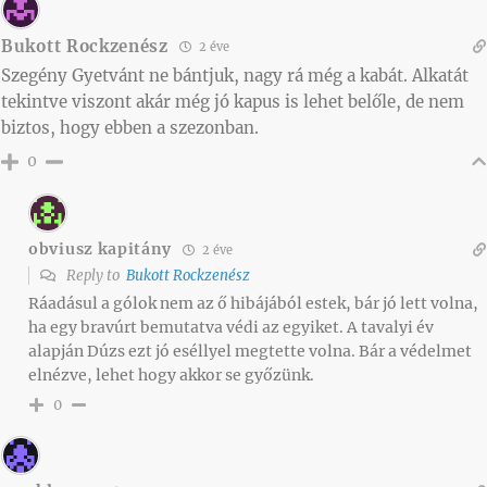
Bukott Rockzenész
2 éve
Szegény Gyetvánt ne bántjuk, nagy rá még a kabát. Alkatát
tekintve viszont akár még jó kapus is lehet belőle, de nem
biztos, hogy ebben a szezonban.
0
obviusz kapitány
2 éve
Reply to
Bukott Rockzenész
Ráadásul a gólok nem az ő hibájából estek, bár jó lett volna,
ha egy bravúrt bemutatva védi az egyiket. A tavalyi év
alapján Dúzs ezt jó eséllyel megtette volna. Bár a védelmet
elnézve, lehet hogy akkor se győzünk.
0