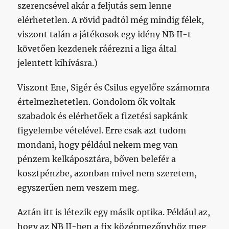
szerencsével akár a feljutás sem lenne
elérhetetlen. A rövid padtól még mindig félek,
viszont talán a játékosok egy idény NB II-t
követően kezdenek ráérezni a liga által
jelentett kihívásra.)
Viszont Ene, Sigér és Csilus egyelőre számomra
értelmezhetetlen. Gondolom ők voltak
szabadok és elérhetőek a fizetési sapkánk
figyelembe vételével. Erre csak azt tudom
mondani, hogy például nekem meg van
pénzem kelkáposztára, bőven belefér a
kosztpénzbe, azonban mivel nem szeretem,
egyszerűen nem veszem meg.
Aztán itt is létezik egy másik optika. Például az,
hogy az NB II-ben a fix középmezőnyhöz meg