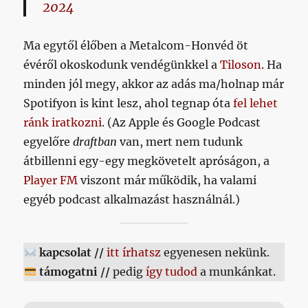
2024
Ma egytől élőben a Metalcom-Honvéd öt
évéről okoskodunk vendégünkkel a
Tiloson
. Ha
minden jól megy, akkor az adás ma/holnap már
Spotifyon is kint lesz, ahol tegnap óta
fel lehet
ránk iratkozni
. (Az Apple és Google Podcast
egyelőre
draftban
van, mert nem tudunk
átbillenni egy-egy megkövetelt apróságon, a
Player FM
viszont már működik, ha valami
egyéb podcast alkalmazást használnál.)
kapcsolat //
itt írhatsz
egyenesen nekünk.
támogatni //
pedig
így tudod
a munkánkat.