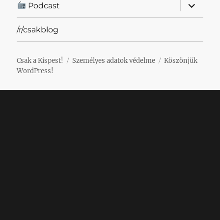
almenü
Podcast
szétnyit
/r/csakblog
Csak a Kispest!
Személyes adatok védelme
Köszönjük
WordPress!