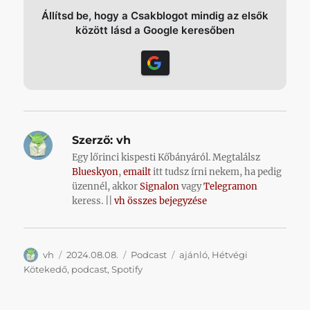
Állítsd be, hogy a Csakblogot mindig az elsők
között lásd a Google keresőben
Szerző:
vh
Egy lőrinci kispesti Kőbányáról. Megtalálsz
Blueskyon
,
emailt
itt tudsz írni nekem, ha pedig
üzennél, akkor
Signalon
vagy
Telegramon
keress. ||
vh összes bejegyzése
Szerző
Közzétéve
Kategória
Címke
vh
2024.08.08.
Podcast
ajánló
,
Hétvégi
Kötekedő
,
podcast
,
Spotify