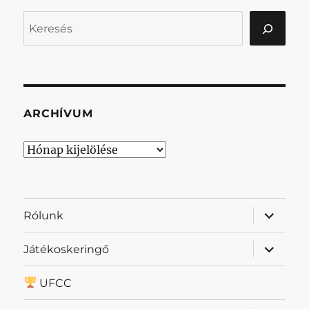
Keresés
ARCHÍVUM
Archívum
almenü
Rólunk
szétnyit
almenü
Játékoskeringő
szétnyit
UFCC