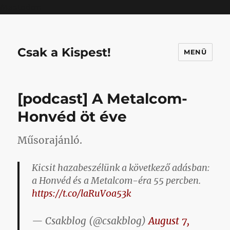
Mastodon
Csak a Kispest!
MENÜ
[podcast] A Metalcom-
Honvéd öt éve
Műsorajánló.
Kicsit hazabeszélünk a következő adásban:
a Honvéd és a Metalcom-éra 55 percben.
https://t.co/laRuV0a53k
— Csakblog (@csakblog)
August 7,