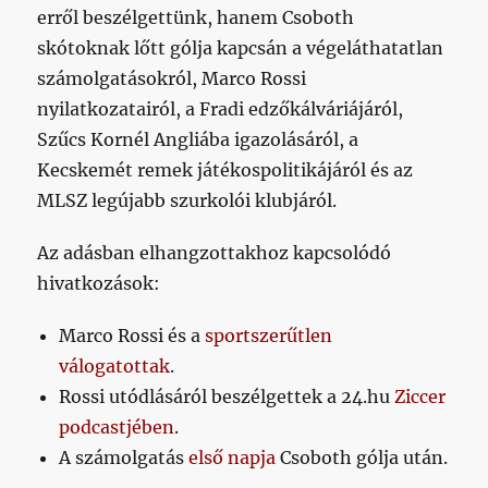
erről beszélgettünk, hanem Csoboth
skótoknak lőtt gólja kapcsán a végeláthatatlan
számolgatásokról, Marco Rossi
nyilatkozatairól, a Fradi edzőkálváriájáról,
Szűcs Kornél Angliába igazolásáról, a
Kecskemét remek játékospolitikájáról és az
MLSZ legújabb szurkolói klubjáról.
Az adásban elhangzottakhoz kapcsolódó
hivatkozások:
Marco Rossi és a
sportszerűtlen
válogatottak
.
Rossi utódlásáról beszélgettek a 24.hu
Ziccer
podcastjében
.
A számolgatás
első napja
Csoboth gólja után.