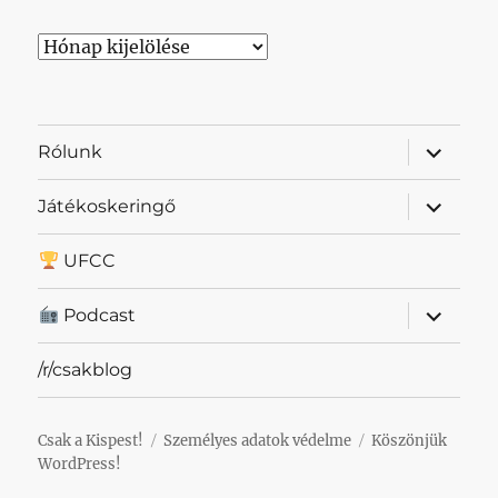
Archívum
almenü
Rólunk
szétnyit
almenü
Játékoskeringő
szétnyit
UFCC
almenü
Podcast
szétnyit
/r/csakblog
Csak a Kispest!
Személyes adatok védelme
Köszönjük
WordPress!