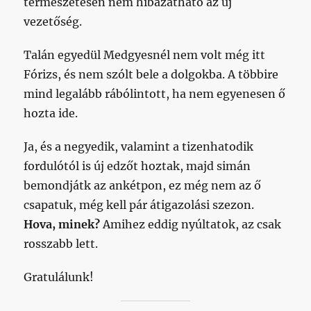
természetesen nem hibázatható az új
vezetőség.
Talán egyedül Medgyesnél nem volt még itt
Fórizs, és nem szólt bele a dolgokba. A többire
mind legalább rábólintott, ha nem egyenesen ő
hozta ide.
Ja, és a negyedik, valamint a tizenhatodik
fordulótól is új edzőt hoztak, majd simán
bemondjátk az ankétpon, ez még nem az ő
csapatuk, még kell pár átigazolási szezon.
Hova, minek?
Amihez eddig nyúltatok, az csak
rosszabb lett.
Gratulálunk!