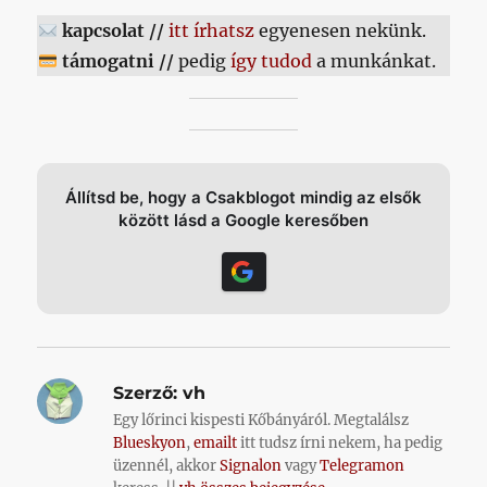
kapcsolat //
itt írhatsz
egyenesen nekünk.
támogatni //
pedig
így tudod
a munkánkat.
Állítsd be, hogy a Csakblogot mindig az elsők
között lásd a Google keresőben
Szerző:
vh
Egy lőrinci kispesti Kőbányáról. Megtalálsz
Blueskyon
,
emailt
itt tudsz írni nekem, ha pedig
üzennél, akkor
Signalon
vagy
Telegramon