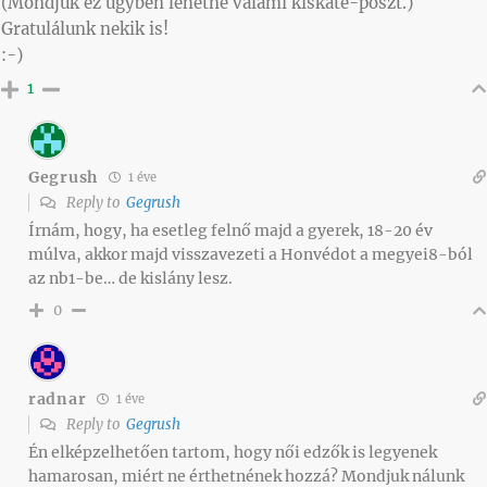
(Mondjuk ez ügyben lehetne valami kiskáté-poszt.)
Gratulálunk nekik is!
:-)
1
Gegrush
1 éve
Reply to
Gegrush
Írnám, hogy, ha esetleg felnő majd a gyerek, 18-20 év
múlva, akkor majd visszavezeti a Honvédot a megyei8-ból
az nb1-be… de kislány lesz.
0
radnar
1 éve
Reply to
Gegrush
Én elképzelhetően tartom, hogy női edzők is legyenek
hamarosan, miért ne érthetnének hozzá? Mondjuk nálunk