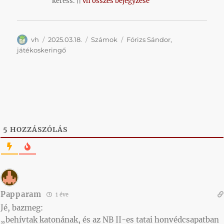
keress. ||
vh összes bejegyzése
Szerző
Közzétéve
Kategória
Címke
vh
2025.03.18.
Számok
Fórizs Sándor
,
játékoskeringő
5
HOZZÁSZÓLÁS
Papparam
1 éve
Jé, bazmeg:
„behívtak katonának, és az NB II-es tatai honvédcsapatban