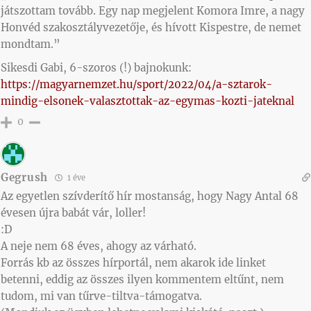
játszottam tovább. Egy nap megjelent Komora Imre, a nagy
Honvéd szakosztályvezetője, és hívott Kispestre, de nemet
mondtam.”
Sikesdi Gabi, 6-szoros (!) bajnokunk:
https://magyarnemzet.hu/sport/2022/04/a-sztarok-
mindig-elsonek-valasztottak-az-egymas-kozti-jateknal
0
Gegrush
1 éve
Az egyetlen szívderítő hír mostanság, hogy Nagy Antal 68
évesen újra babát vár, loller!
:D
A neje nem 68 éves, ahogy az várható.
Forrás kb az összes hírportál, nem akarok ide linket
betenni, eddig az összes ilyen kommentem eltűnt, nem
tudom, mi van tűrve-tiltva-támogatva.