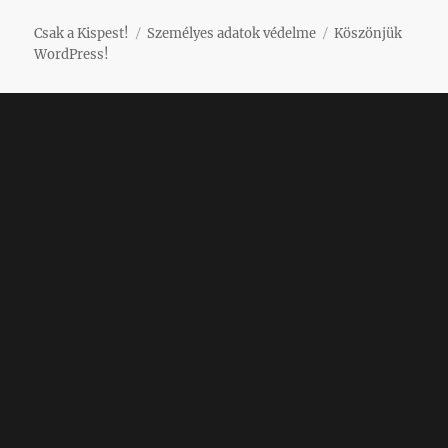
Csak a Kispest!
Személyes adatok védelme
Köszönjük
WordPress!