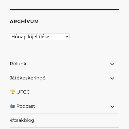
ARCHÍVUM
Archívum
almenü
Rólunk
szétnyit
almenü
Játékoskeringő
szétnyit
UFCC
almenü
Podcast
szétnyit
/r/csakblog