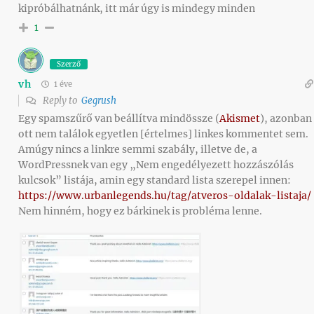
kipróbálhatnánk, itt már úgy is mindegy minden
1
Szerző
vh
1 éve
Reply to
Gegrush
Egy spamszűrő van beállítva mindössze (
Akismet
), azonban
ott nem találok egyetlen [értelmes] linkes kommentet sem.
Amúgy nincs a linkre semmi szabály, illetve de, a
WordPressnek van egy „Nem engedélyezett hozzászólás
kulcsok” listája, amin egy standard lista szerepel innen:
https://www.urbanlegends.hu/tag/atveros-oldalak-listaja/
Nem hinném, hogy ez bárkinek is probléma lenne.