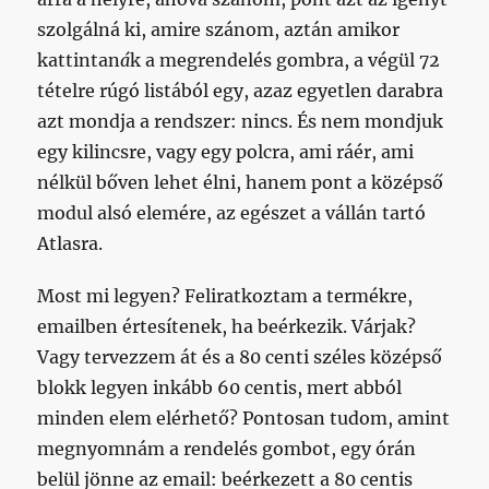
szolgálná ki, amire szánom, aztán amikor
kattintan
á
k a megrendelés gombra, a végül 72
tételre rúgó listából egy, azaz egyetlen darabra
azt mondja a rendszer: nincs. És nem mondjuk
egy kilincsre, vagy egy polcra, ami ráér, ami
nélkül bőven lehet élni, hanem pont a középső
modul alsó elemére, az egészet a vállán tartó
Atlasra.
Most mi legyen? Feliratkoztam a termékre,
emailben értesítenek, ha beérkezik. Várjak?
Vagy tervezzem át és a 80 centi széles középső
blokk legyen inkább 60 centis, mert abból
minden elem elérhető? Pontosan tudom, amint
megnyomnám a rendelés gombot, egy órán
belül jönne az email: beérkezett a 80 centis