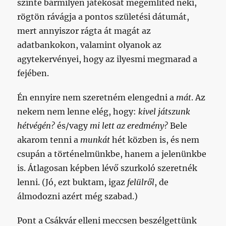
szinte bármilyen játékosát megemlíted neki,
rögtön rávágja a pontos születési dátumát,
mert annyiszor rágta át magát az
adatbankokon, valamint olyanok az
agytekervényei, hogy az ilyesmi megmarad a
fejében.
Én ennyire nem szeretném elengedni a
mát
. Az
nekem nem lenne elég, hogy:
kivel játszunk
hétvégén?
és/vagy
mi lett az eredmény?
Bele
akarom tenni a
munkát
hét közben is, és nem
csupán a történelmünkbe, hanem a jelenünkbe
is. Átlagosan képben lévő szurkoló szeretnék
lenni. (Jó, ezt buktam, igaz
felülről
, de
álmodozni azért még szabad.)
Pont a Csákvár elleni meccsen beszélgettünk