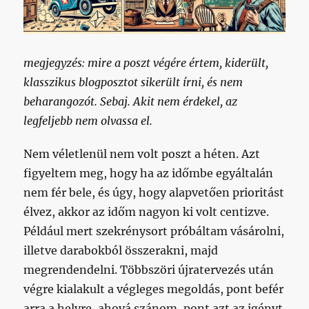
megjegyzés: mire a poszt végére értem, kiderült,
klasszikus blogposztot sikerült írni, és nem
beharangozót. Sebaj. Akit nem érdekel, az
legfeljebb nem olvassa el.
Nem véletlenül nem volt poszt a héten. Azt
figyeltem meg, hogy ha az időmbe egyáltalán
nem fér bele, és úgy, hogy alapvetően prioritást
élvez, akkor az időm nagyon ki volt centizve.
Például mert szekrénysort próbáltam vásárolni,
illetve darabokból összerakni, majd
megrendendelni. Többszöri újratervezés után
végre kialakult a végleges megoldás, pont befér
arra a helyre, ahová szánom, pont azt az igényt