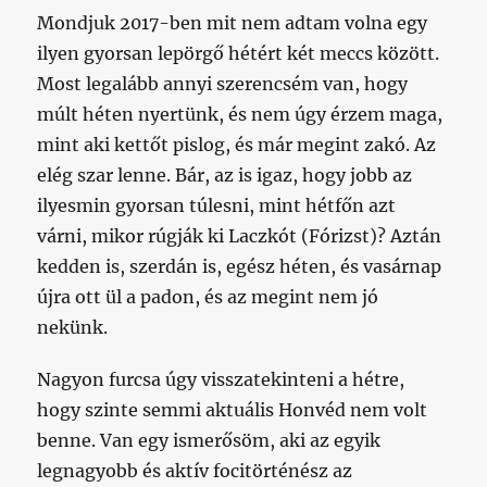
Mondjuk 2017-ben mit nem adtam volna egy
ilyen gyorsan lepörgő hétért két meccs között.
Most legalább annyi szerencsém van, hogy
múlt héten nyertünk, és nem úgy érzem maga,
mint aki kettőt pislog, és már megint zakó. Az
elég szar lenne. Bár, az is igaz, hogy jobb az
ilyesmin gyorsan túlesni, mint hétfőn azt
várni, mikor rúgják ki Laczkót (Fórizst)? Aztán
kedden is, szerdán is, egész héten, és vasárnap
újra ott ül a padon, és az megint nem jó
nekünk.
Nagyon furcsa úgy visszatekinteni a hétre,
hogy szinte semmi aktuális Honvéd nem volt
benne. Van egy ismerősöm, aki az egyik
legnagyobb és aktív focitörténész az