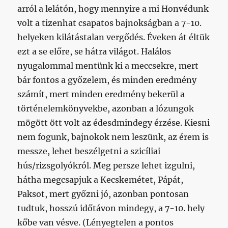
arról a lelátón, hogy mennyire a mi Honvédunk
volt a tizenhat csapatos bajnokságban a 7-10.
helyeken kilátástalan vergődés. Éveken át éltük
ezt a se előre, se hátra világot. Halálos
nyugalommal mentünk ki a meccsekre, mert
bár fontos a győzelem, és minden eredmény
számít, mert minden eredmény bekerül a
történelemkönyvekbe, azonban a lózungok
mögött ött volt az édesdmindegy érzése. Kiesni
nem fogunk, bajnokok nem leszünk, az érem is
messze, lehet beszélgetni a szicíliai
hús/rizsgolyókról. Meg persze lehet izgulni,
hátha megcsapjuk a Kecskemétet, Pápát,
Paksot, mert győzni jó, azonban pontosan
tudtuk, hosszú időtávon mindegy, a 7-10. hely
kőbe van vésve. (Lényegtelen a pontos