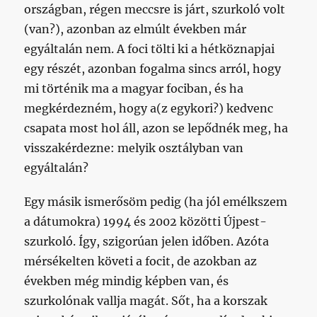
országban, régen meccsre is járt, szurkoló volt
(van?), azonban az elmúlt években már
egyáltalán nem. A foci tölti ki a hétköznapjai
egy részét, azonban fogalma sincs arról, hogy
mi történik ma a magyar fociban, és ha
megkérdezném, hogy a(z egykori?) kedvenc
csapata most hol áll, azon se lepődnék meg, ha
visszakérdezne: melyik osztályban van
egyáltalán?
Egy másik ismerősöm pedig (ha jól emélkszem
a dátumokra) 1994 és 2002 közötti Újpest-
szurkoló. Így, szigorúan jelen időben. Azóta
mérsékelten követi a focit, de azokban az
években még mindig képben van, és
szurkolónak vallja magát. Sőt, ha a korszak