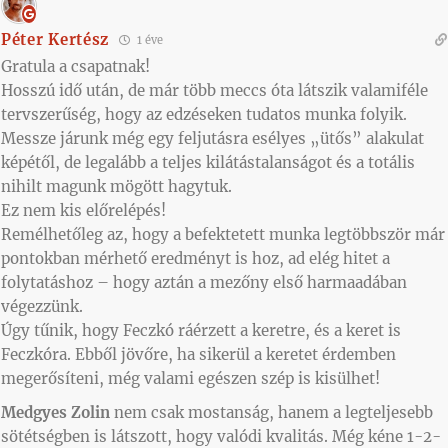
Péter Kertész
1 éve
Gratula a csapatnak!
Hosszú idő után, de már több meccs óta látszik valamiféle
tervszerűség, hogy az edzéseken tudatos munka folyik.
Messze járunk még egy feljutásra esélyes „ütős” alakulat
képétől, de legalább a teljes kilátástalanságot és a totális
nihilt magunk mögött hagytuk.
Ez nem kis előrelépés!
Remélhetőleg az, hogy a befektetett munka legtöbbször már
pontokban mérhető eredményt is hoz, ad elég hitet a
folytatáshoz – hogy aztán a mezőny első harmaadában
végezzünk.
Úgy tűnik, hogy Feczkó ráérzett a keretre, és a keret is
Feczkóra. Ebből jövőre, ha sikerül a keretet érdemben
megerősíteni, még valami egészen szép is kisülhet!
Medgyes Zolin
nem csak mostanság, hanem a legteljesebb
sötétségben is látszott, hogy valódi kvalitás. Még kéne 1-2-