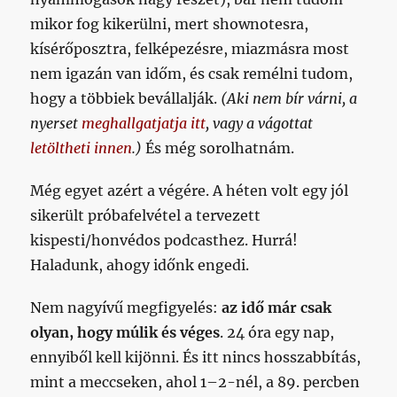
mikor fog kikerülni, mert shownotesra,
kísérőposztra, felképezésre, miazmásra most
nem igazán van időm, és csak remélni tudom,
hogy a többiek bevállalják.
(Aki nem bír várni, a
nyerset
meghallgatjatja itt
, vagy a vágottat
letöltheti innen
.)
És még sorolhatnám.
Még egyet azért a végére. A héten volt egy jól
sikerült próbafelvétel a tervezett
kispesti/honvédos podcasthez. Hurrá!
Haladunk, ahogy időnk engedi.
Nem nagyívű megfigyelés:
az idő már csak
olyan, hogy múlik és véges
. 24 óra egy nap,
ennyiből kell kijönni. És itt nincs hosszabbítás,
mint a meccseken, ahol 1–2-nél, a 89. percben