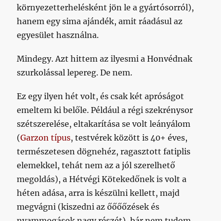
környezetterhelésként jön le a gyártósorról),
hanem egy sima ajándék, amit ráadásul az
egyesület használna.
Mindegy. Azt hittem az ilyesmi a Honvédnak
szurkolással lepereg. De nem.
Ez egy ilyen hét volt, és csak két apróságot
emeltem ki belőle. Például a régi szekrénysor
szétszerelése, eltakarítása se volt leányálom
(
Garzon típus
, testvérek között is 40+ éves,
természetesen dögnehéz, ragasztott fatiplis
elemekkel, tehát nem az a jól szerelhető
megoldás), a Hétvégi Kötekedőnek is volt a
héten adása, arra is készülni kellett, majd
megvágni (kiszedni az őőőőzések és
nyammogások nagy részét), bár nem tudom