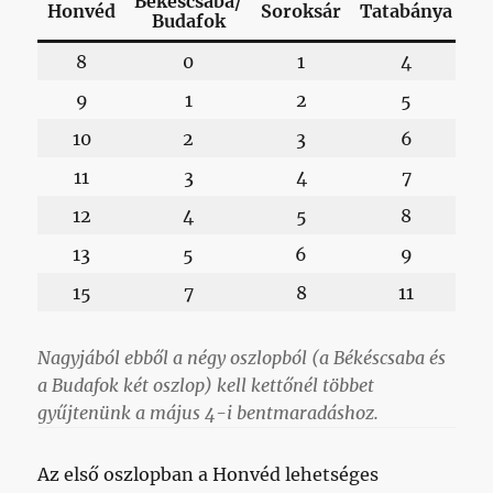
Békéscsaba/
Honvéd
Soroksár
Tatabánya
Budafok
8
0
1
4
9
1
2
5
10
2
3
6
11
3
4
7
12
4
5
8
13
5
6
9
15
7
8
11
Nagyjából ebből a négy oszlopból (a Békéscsaba és
a Budafok két oszlop) kell kettőnél többet
gyűjtenünk a május 4-i bentmaradáshoz.
Az első oszlopban a Honvéd lehetséges