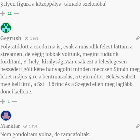
3 ilyen figura a középpálya-támadó szekcióba!
11
Gegrush
1 éve
Folytatódott a csoda ma is, csak a második felest láttam a
streamen, de végig jobbak voltunk, megint tudtunk
fordítani, 8. hely, királyság.Már csak ezt a feleslegesen
beszedett gólt kéne hanyagolni minden meccsen.Simán meg
lehet május 4.re a bentmaradás, a Gyirmótot, Békéscsabcit
meg kell ütni, a Szt- Lőrinc és a Szeged ellen meg laglább
dönci kellene.
1
Marklar
1 éve
Nem gondoltam volna, de ramcafoltak.