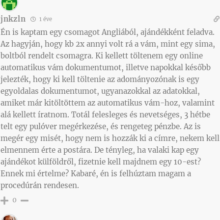
jnkzln
1 éve
Én is kaptam egy csomagot Angliából, ajándékként feladva.
Az hagyján, hogy kb 2x annyi volt rá a vám, mint egy sima,
boltból rendelt csomagra. Ki kellett töltenem egy online
automatikus vám dokumentumot, illetve napokkal később
jelezték, hogy ki kell töltenie az adományozónak is egy
egyoldalas dokumentumot, ugyanazokkal az adatokkal,
amiket már kitöltöttem az automatikus vám-hoz, valamint
alá kellett íratnom. Totál felesleges és nevetséges, 3 hétbe
telt egy pulóver megérkezése, és rengeteg pénzbe. Az is
megér egy misét, hogy nem is hozzák ki a címre, nekem kell
elmennem érte a postára. De tényleg, ha valaki kap egy
ajándékot külföldről, fizetnie kell majdnem egy 10-est?
Ennek mi értelme? Kabaré, én is felhúztam magam a
procedúrán rendesen.
0