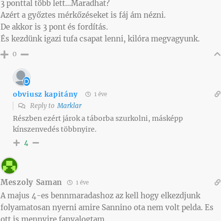
3 ponttal több lett…Maradhat?
Azért a győztes mérkőzéseket is fáj ám nézni.
De akkor is 3 pont és fordítás.
És kezdünk igazi tufa csapat lenni, kilóra megvagyunk.
0
obviusz kapitány
1 éve
Reply to
Marklar
Részben ezért járok a táborba szurkolni, másképp
kínszenvedés többnyire.
4
Meszoly Saman
1 éve
A majus 4-es bennmaradashoz az kell hogy elkezdjunk
folyamatosan nyerni amire Sannino ota nem volt pelda. Es
ott is mennyire fanyalogtam