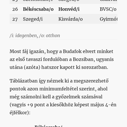
26
Békéscsaba/o
Honvéd/i
BVSC/o
27
Szeged/i
Kisvárda/o
Gyirmót/i
/i: idegenben, /o: otthon
Most fáj igazán, hogy a Budafok elvert minket
az első tavaszi fordulóban a Bozsiban, ugyanis
utána (azóta) hatszor kapott ki sorozatban.
Táblázatban így néznek ki a megszerezhető
pontok azon minimumfeltétel szerint, ahol
még számolni kell a győzelmek számával
(vagyis +9 pont a kiesőkhöz képest május 4-én
éjfélkor):