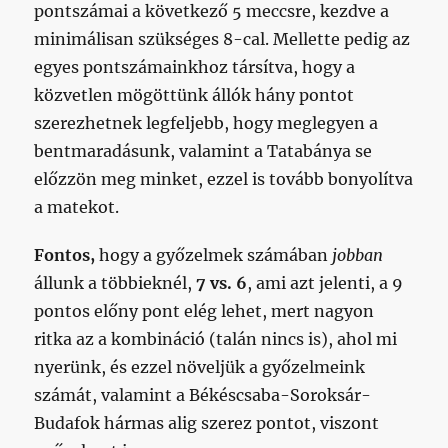
pontszámai a következő 5 meccsre, kezdve a
minimálisan szükséges 8-cal. Mellette pedig az
egyes pontszámainkhoz társítva, hogy a
közvetlen mögöttünk állók hány pontot
szerezhetnek legfeljebb, hogy meglegyen a
bentmaradásunk, valamint a Tatabánya se
előzzön meg minket, ezzel is tovább bonyolítva
a matekot.
Fontos,
hogy a győzelmek számában
jobban
állunk a többieknél,
7 vs. 6
, ami azt jelenti, a 9
pontos előny pont elég lehet, mert nagyon
ritka az a kombináció (talán nincs is), ahol mi
nyerünk, és ezzel növeljük a győzelmeink
számát, valamint a Békéscsaba-Soroksár-
Budafok hármas alig szerez pontot, viszont