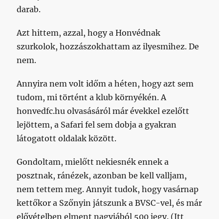
darab.
Azt hittem, azzal, hogy a Honvédnak
szurkolok, hozzászokhattam az ilyesmihez. De
nem.
Annyira nem volt időm a héten, hogy azt sem
tudom, mi történt a klub környékén. A
honvedfc.hu olvasásáról már évekkel ezelőtt
lejöttem, a Safari fel sem dobja a gyakran
látogatott oldalak között.
Gondoltam, mielőtt nekiesnék ennek a
posztnak, ránézek, azonban be kell valljam,
nem tettem meg. Annyit tudok, hogy vasárnap
kettőkor a Szőnyin játszunk a BVSC-vel, és már
elővételben elment nagyjából 500 jegy. (Itt