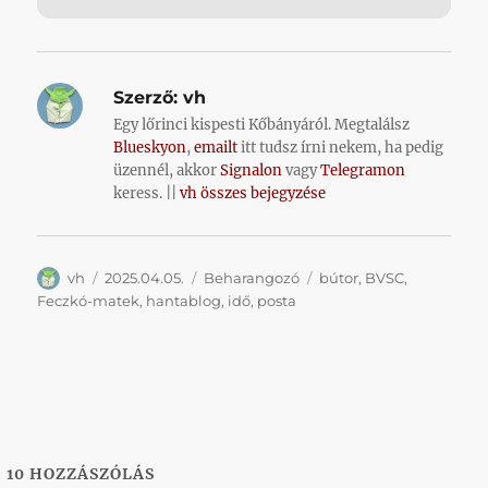
Szerző:
vh
Egy lőrinci kispesti Kőbányáról. Megtalálsz
Blueskyon
,
emailt
itt tudsz írni nekem, ha pedig
üzennél, akkor
Signalon
vagy
Telegramon
keress. ||
vh összes bejegyzése
Szerző
Közzétéve
Kategória
Címke
vh
2025.04.05.
Beharangozó
bútor
,
BVSC
,
Feczkó-matek
,
hantablog
,
idő
,
posta
10
HOZZÁSZÓLÁS