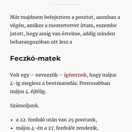
Már majdnem befejeztem a posztot, azonban a
végén, amikor a mestertervet írtam, eszembe
jutott, hogy amíg van értelme, addig minden
beharangozóban ott lesz a
Feczkó-matek
Volt egy – nevezzük –
ígéretnek
, hogy május
4-ig meglesz a bentmaradás. Pontosabban
május 4. éjfélig.
Számoljunk.
a 22. forduló után van 25 pontunk,
május 4-én a 27. fordulót rendezik,