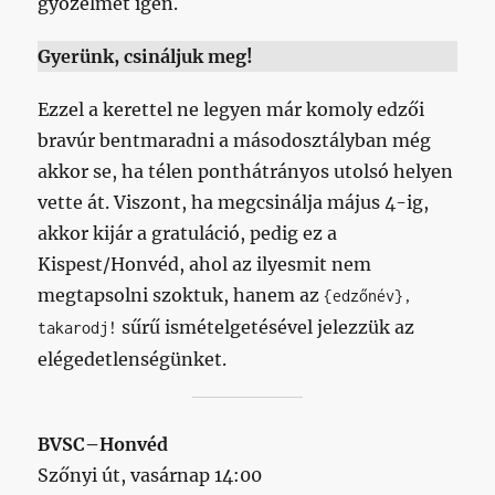
győzelmet igen.
Gyerünk, csináljuk meg!
Ezzel a kerettel ne legyen már komoly edzői
bravúr bentmaradni a másodosztályban még
akkor se, ha télen ponthátrányos utolsó helyen
vette át. Viszont, ha megcsinálja május 4-ig,
akkor kijár a gratuláció, pedig ez a
Kispest/Honvéd, ahol az ilyesmit nem
megtapsolni szoktuk, hanem az
{edzőnév},
sűrű ismételgetésével jelezzük az
takarodj!
elégedetlenségünket.
BVSC–Honvéd
Szőnyi út, vasárnap 14:00