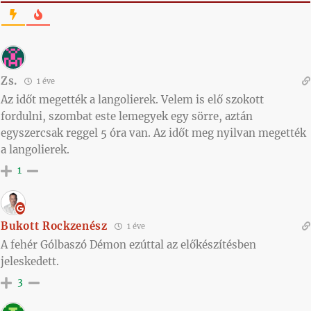
Zs.
1 éve
Az időt megették a langolierek. Velem is elő szokott
fordulni, szombat este lemegyek egy sörre, aztán
egyszercsak reggel 5 óra van. Az időt meg nyilvan megették
a langolierek.
1
Bukott Rockzenész
1 éve
A fehér Gólbaszó Démon ezúttal az előkészítésben
jeleskedett.
3