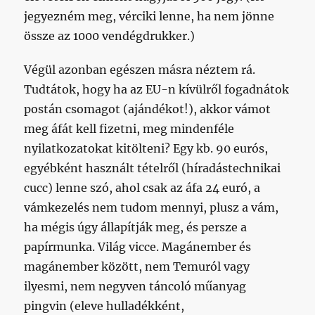
jegyezném meg, vérciki lenne, ha nem jönne
össze az 1000 vendégdrukker.)
Végül azonban egészen másra néztem rá.
Tudtátok, hogy ha az EU-n kívülről fogadnátok
postán csomagot (ajándékot!), akkor vámot
meg áfát kell fizetni, meg mindenféle
nyilatkozatokat kitölteni? Egy kb. 90 eurós,
egyébként használt tételről (híradástechnikai
cucc) lenne szó, ahol csak az áfa 24 euró, a
vámkezelés nem tudom mennyi, plusz a vám,
ha mégis úgy állapítják meg, és persze a
papírmunka. Világ vicce. Magánember és
magánember között, nem Temuról vagy
ilyesmi, nem negyven táncoló műanyag
pingvin (eleve hulladékként,