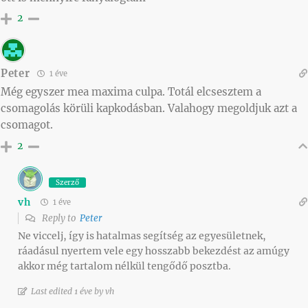
2
Peter
1 éve
Még egyszer mea maxima culpa. Totál elcsesztem a
csomagolás körüli kapkodásban. Valahogy megoldjuk azt a
csomagot.
2
Szerző
vh
1 éve
Reply to
Peter
Ne viccelj, így is hatalmas segítség az egyesületnek,
ráadásul nyertem vele egy hosszabb bekezdést az amúgy
akkor még tartalom nélkül tengődő posztba.
Last edited 1 éve by vh