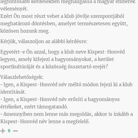
legfontosabb kérdésekben meghallgassa a magyar emberek
véleményét.
Ezért Ön most részt vehet a klub jövője szempontjából
meghatározó döntésben, amelyet természetesen együtt,
közösen hozunk meg.
Kérjük, válaszoljon az alábbi kérdésre:
Egyetért-e Ön azzal, hogy a klub neve Kispest-Honvéd
legyen, amely kifejezi a hagyományokat, a kerület
sportkultúráját és a közösség összetartó erejét?
Válaszlehetőségek:
• Igen, a Kispest-Honvéd név méltó módon fejezi ki a klub
identitását.
• Igen, a Kispest-Honvéd név erősíti a hagyományos
értékeket, ezért támogatandó.
• Amennyiben nem lenne más megoldás, akkor is inkább a
Kispest-Honvéd név lenne a megfelelő.
8