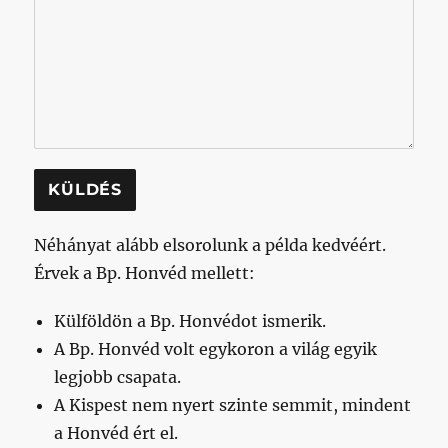
A
Néhányat alább elsorolunk a példa kedvéért.
l
Érvek a Bp. Honvéd mellett:
t
Külföldön a Bp. Honvédot ismerik.
e
A Bp. Honvéd volt egykoron a világ egyik
r
legjobb csapata.
n
A Kispest nem nyert szinte semmit, mindent
a
a Honvéd ért el.
t