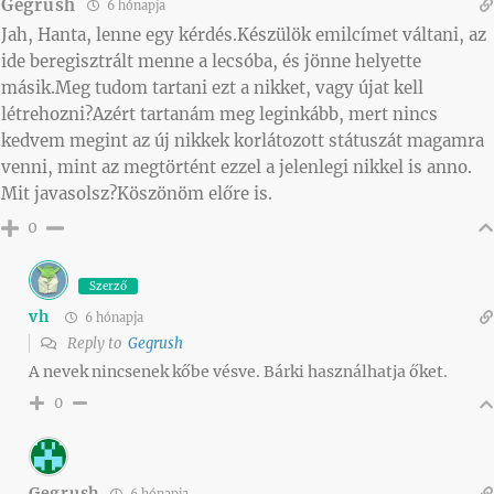
Gegrush
6 hónapja
Jah, Hanta, lenne egy kérdés.Készülök emilcímet váltani, az
ide beregisztrált menne a lecsóba, és jönne helyette
másik.Meg tudom tartani ezt a nikket, vagy újat kell
létrehozni?Azért tartanám meg leginkább, mert nincs
kedvem megint az új nikkek korlátozott státuszát magamra
venni, mint az megtörtént ezzel a jelenlegi nikkel is anno.
Mit javasolsz?Köszönöm előre is.
0
Szerző
vh
6 hónapja
Reply to
Gegrush
A nevek nincsenek kőbe vésve. Bárki használhatja őket.
0
Gegrush
6 hónapja