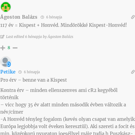
Ágoston Balázs
6 hónapja
117 év = Kispest + Honvéd. Mindörökké Kispest-Honvéd!
Last edited 6 hónapja by Ágoston Balázs
8
Petike
6 hónapja
Pro érv – benne van a Kispest
Kontra érv – minden ellenszenves ami cR2 kegyéből
történik
– vicc hogy 35 év alatt minden második évben változik a
név/címer
-A Honvéd tényleg fogalom (kevés olyan csapat van amelyik
Európa legjobbja volt éveken keresztül). Aki szereti a focit és
min. középkorú nyugaton joeséllyel máig tudja h Puszkász-