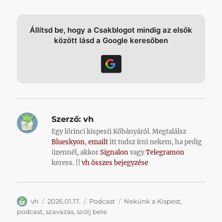
Állítsd be, hogy a Csakblogot mindig az elsők
között lásd a Google keresőben
Szerző:
vh
Egy lőrinci kispesti Kőbányáról. Megtalálsz
Blueskyon
,
emailt
itt tudsz írni nekem, ha pedig
üzennél, akkor
Signalon
vagy
Telegramon
keress. ||
vh összes bejegyzése
Szerző
Közzétéve
Kategória
Címke
vh
2026.01.17.
Podcast
Nekünk a Kispest
,
podcast
,
szavazás
,
szólj bele