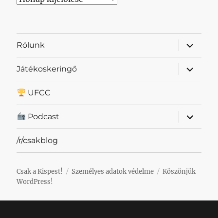
almenü
Rólunk
szétnyit
almenü
Játékoskeringő
szétnyit
UFCC
almenü
Podcast
szétnyit
/r/csakblog
Csak a Kispest!
Személyes adatok védelme
Köszönjük
WordPress!