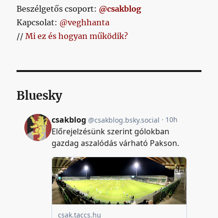
Beszélgetős csoport:
@csakblog
Kapcsolat:
@veghhanta
//
Mi ez és hogyan működik?
Bluesky