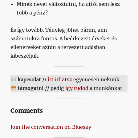
Minek nevet változtatni, ha attól sem lesz
i
több a pénz?
v
e
És így tovább. Tényleg jöhet bármi, ami
:
számotokra fontos. A beérkezett érveket és
ellenérveket aztán a tervezett adásban
kibeszéljük.
kapcsolat //
itt írhatsz
egyenesen nekünk.
támogatni //
pedig
így tudod
a munkánkat.
Comments
Join the conversation on Bluesky