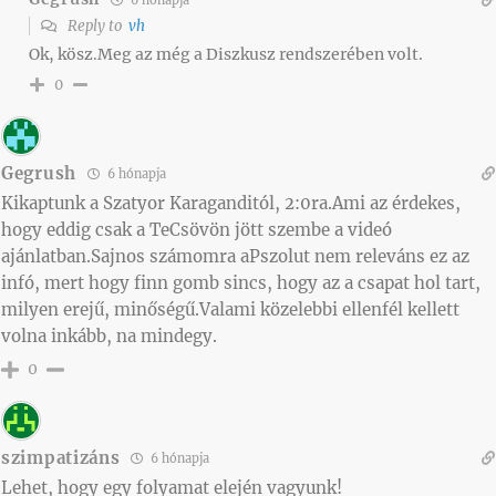
Reply to
vh
Ok, kösz.Meg az még a Diszkusz rendszerében volt.
0
Gegrush
6 hónapja
Kikaptunk a Szatyor Karaganditól, 2:0ra.Ami az érdekes,
hogy eddig csak a TeCsövön jött szembe a videó
ajánlatban.Sajnos számomra aPszolut nem releváns ez az
infó, mert hogy finn gomb sincs, hogy az a csapat hol tart,
milyen erejű, minőségű.Valami közelebbi ellenfél kellett
volna inkább, na mindegy.
0
szimpatizáns
6 hónapja
Lehet, hogy egy folyamat elején vagyunk!