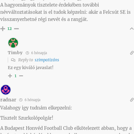
A hagyományok tisztelete érdekében további
névváltoztatásokat is el tudok képzelni: akár a Felcsút SE is
visszanyerhetné régi nevét és a rangját.
12
Timby
6 hónapja
Reply to
szimpatizáns
Ez egy kiváló javaslat!
1
radnar
6 hónapja
Valahogy igy tudnám elkepzelni:
Tisztelt Szurkolópolgár!
A Budapest Honvéd Football Club elkötelezett abban, hogy a