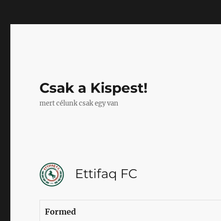
Mastodon
Csak a Kispest!
mert célunk csak egy van
Ettifaq FC
Formed