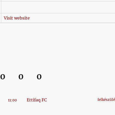
Visit website
0
0
0
Ettifaq FC
felkészülé
11:00