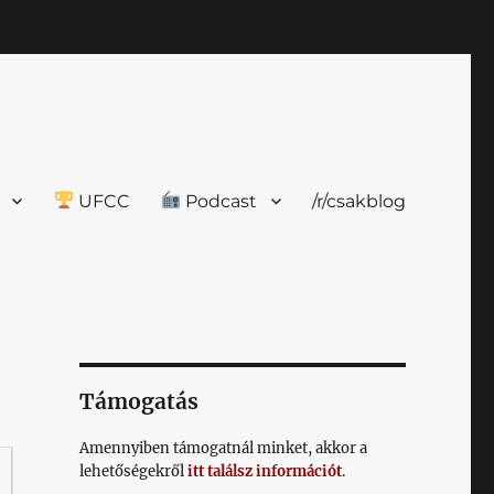
UFCC
Podcast
/r/csakblog
Támogatás
Amennyiben támogatnál minket, akkor a
lehetőségekről
itt találsz információt
.