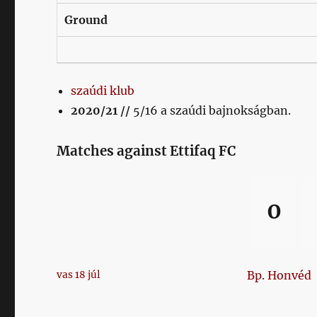
Ground
szaúdi klub
2020/21 //
5/16 a szaúdi bajnokságban.
Matches against Ettifaq FC
0
Bp. Honvéd
vas 18 júl