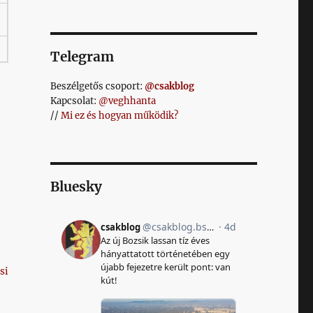
Telegram
Beszélgetős csoport:
@csakblog
Kapcsolat:
@veghhanta
//
Mi ez és hogyan működik?
Bluesky
si