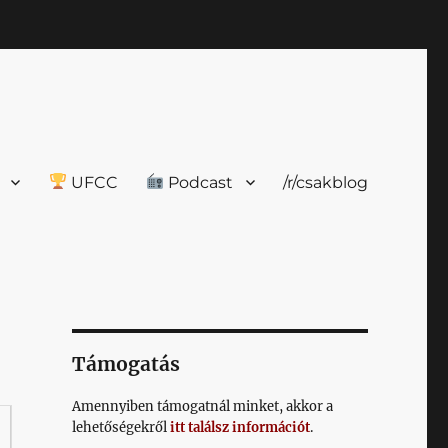
UFCC
Podcast
/r/csakblog
Támogatás
Amennyiben támogatnál minket, akkor a
lehetőségekről
itt találsz információt
.