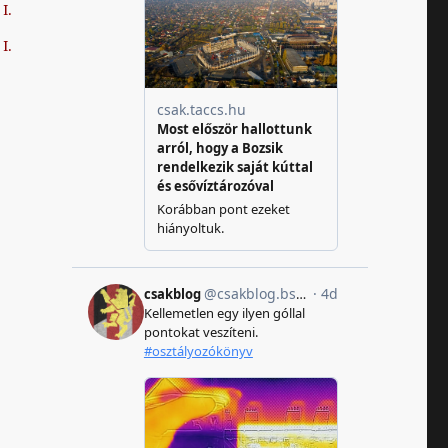
I.
I.