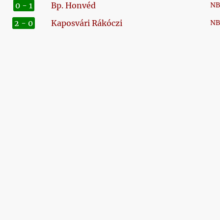
0 - 1
Bp. Honvéd
NB 
2 - 0
Kaposvári Rákóczi
NB 