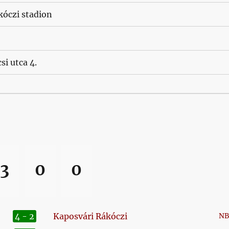
kóczi stadion
si utca 4.
3
0
0
4 - 2
Kaposvári Rákóczi
NB 