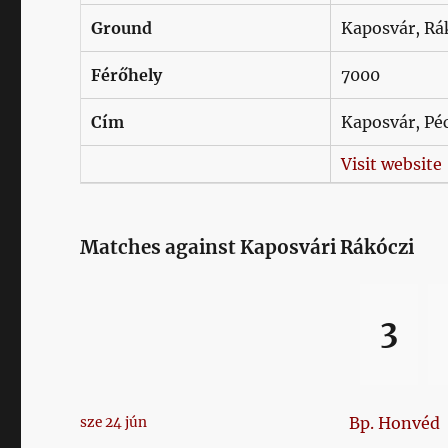
Ground
Kaposvár, Rá
Férőhely
7000
Cím
Kaposvár, Péc
Visit website
Matches against Kaposvári Rákóczi
3
Bp. Honvéd
sze 24 jún