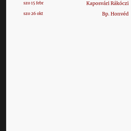
Kaposvári Rákóczi
szo 15 febr
Bp. Honvéd
szo 26 okt