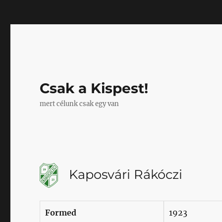
Mastodon
Csak a Kispest!
mert célunk csak egy van
Kaposvári Rákóczi
Formed
1923