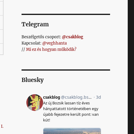
Telegram
Beszélgetős csoport:
@csakblog
Kapcsolat:
@veghhanta
//
Mi ez és hogyan működik?
Bluesky
I.