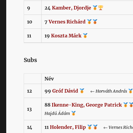
9
24
Kamber,
Djordje
10
7
Vernes
Richárd
11
19
Koszta
Márk
Subs
Név
12
99
Gróf
Dávid
←
Horváth
András
88
Ikenne-King,
George Patrick
13
Hajdú
Ádám
14
11
Holender,
Filip
←
Vernes
Rich