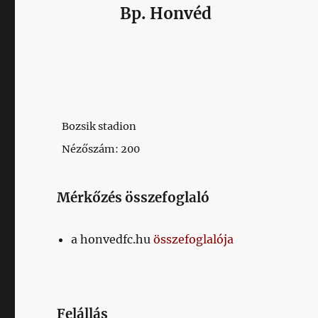
Bp. Honvéd
Bozsik stadion
Nézőszám: 200
Mérkőzés összefoglaló
a honvedfc.hu
összefoglalója
Felállás