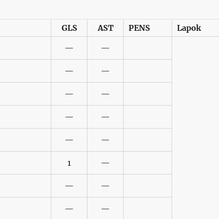
GLS
AST
PENS
Lapok
—
—
—
—
—
—
—
—
—
—
1
—
—
—
—
—