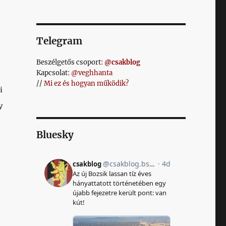
Telegram
Beszélgetős csoport:
@csakblog
Kapcsolat:
@veghhanta
//
Mi ez és hogyan működik?
i
y
Bluesky