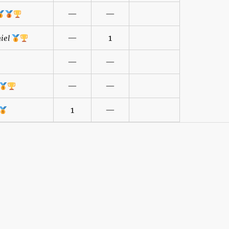
—
—
—
1
iel
—
—
—
—
1
—