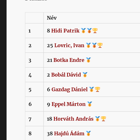
Név
1
8
Hidi
Patrik
2
25
Lovric,
Ivan
3
21
Botka
Endre
4
2
Bobál
Dávid
5
6
Gazdag
Dániel
6
9
Eppel
Márton
7
18
Horváth
András
8
38
Hajdú
Ádám