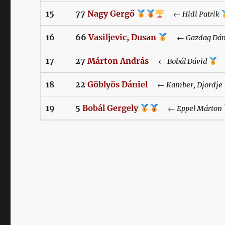
15
77
Nagy
Gergő
←
Hidi
Patrik
16
66
Vasiljevic,
Dusan
←
Gazdag
Dán
17
27
Márton
András
←
Bobál
Dávid
18
22
Göblyös
Dániel
←
Kamber,
Djordje
19
5
Bobál
Gergely
←
Eppel
Márton