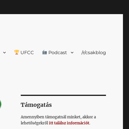
UFCC
Podcast
/r/csakblog
Támogatás
Amennyiben támogatnál minket, akkor a
lehetőségekről
itt találsz információt
.