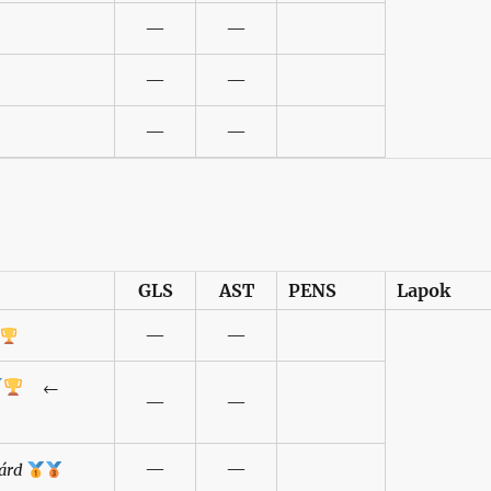
—
—
—
—
—
—
GLS
AST
PENS
Lapok
—
—
←
—
—
—
—
árd