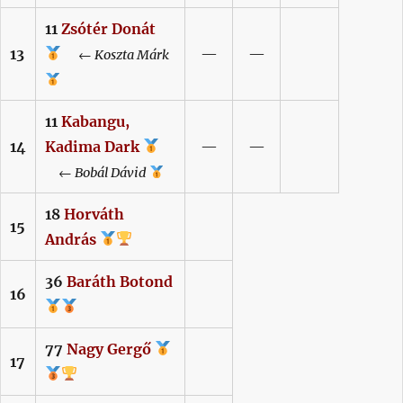
11
Zsótér
Donát
13
—
—
←
Koszta
Márk
11
Kabangu,
14
Kadima Dark
—
—
←
Bobál
Dávid
18
Horváth
15
András
36
Baráth
Botond
16
77
Nagy
Gergő
17