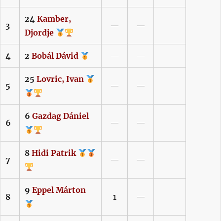
24
Kamber,
3
—
—
Djordje
4
2
Bobál
Dávid
—
—
25
Lovric,
Ivan
5
—
—
6
Gazdag
Dániel
6
—
—
8
Hidi
Patrik
7
—
—
9
Eppel
Márton
8
1
—