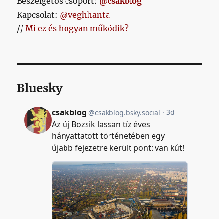
Beszélgetős csoport:
@csakblog
Kapcsolat:
@veghhanta
//
Mi ez és hogyan működik?
Bluesky