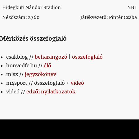
Hidegkuti Nándor Stadion
NB I
Nézőszám: 2760
Játékvezető: Pintér Csaba
Mérkőzés összefoglaló
csakblog //
beharangozó
|
összefoglaló
honvedfc.hu //
élő
mlsz //
jegyzőkönyv
m4sport // összefoglaló +
videó
videó //
edzői nyilatkozatok