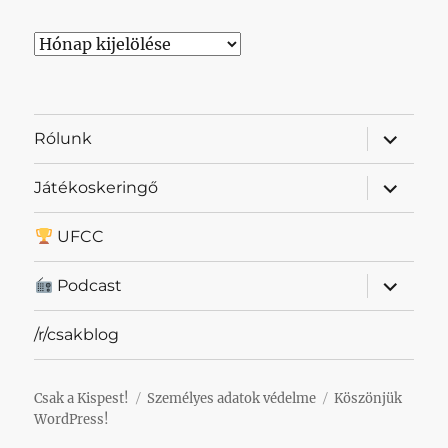
Archívum
almenü
Rólunk
szétnyit
almenü
Játékoskeringő
szétnyit
UFCC
almenü
Podcast
szétnyit
/r/csakblog
Csak a Kispest!
Személyes adatok védelme
Köszönjük
WordPress!