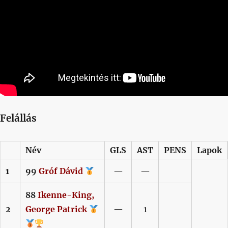
Felállás
Név
GLS
AST
PENS
Lapok
1
99
Gróf
Dávid
—
—
88
Ikenne-King,
2
George Patrick
—
1