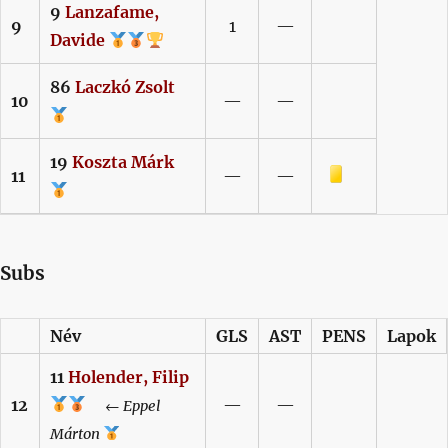
9
Lanzafame,
9
1
—
Davide
86
Laczkó
Zsolt
10
—
—
19
Koszta
Márk
Sárga lap
11
—
—
Subs
Név
GLS
AST
PENS
Lapok
11
Holender,
Filip
12
—
—
←
Eppel
Márton