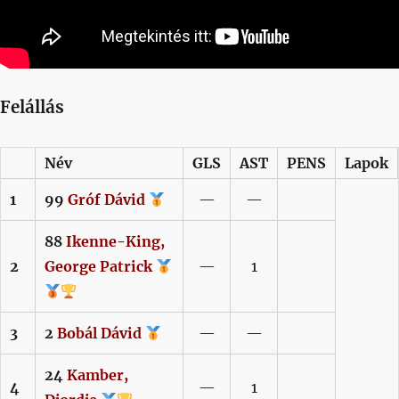
Felállás
Név
GLS
AST
PENS
Lapok
1
99
Gróf
Dávid
—
—
88
Ikenne-King,
2
George Patrick
—
1
3
2
Bobál
Dávid
—
—
24
Kamber,
4
—
1