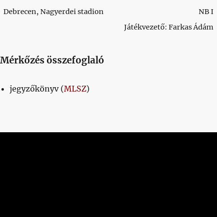
Debrecen, Nagyerdei stadion
NB I
Játékvezető: Farkas Ádám
Mérkőzés összefoglaló
jegyzőkönyv (
MLSZ
)