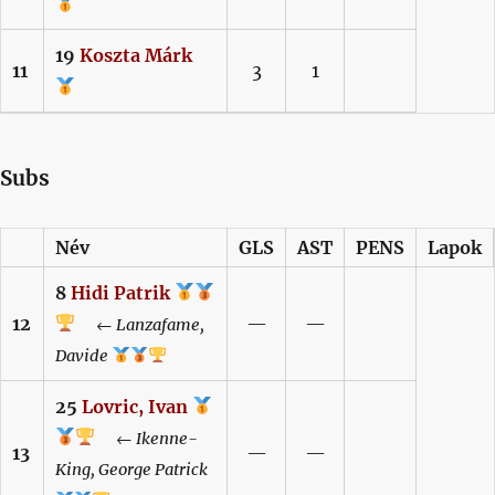
19
Koszta
Márk
11
3
1
Subs
Név
GLS
AST
PENS
Lapok
8
Hidi
Patrik
12
—
—
←
Lanzafame,
Davide
25
Lovric,
Ivan
←
Ikenne-
13
—
—
King,
George Patrick