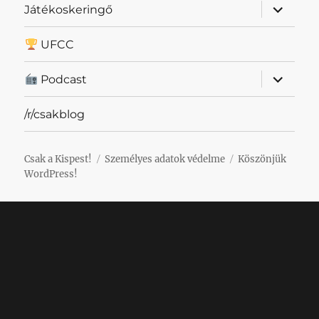
almenü
Játékoskeringő
szétnyit
UFCC
almenü
Podcast
szétnyit
/r/csakblog
Csak a Kispest!
Személyes adatok védelme
Köszönjük
WordPress!