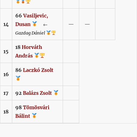
66
Vasiljevic,
14
Dusan
—
—
←
Gazdag
Dániel
18
Horváth
15
András
86
Laczkó
Zsolt
16
17
92
Balázs
Zsolt
98
Tömösvári
18
Bálint