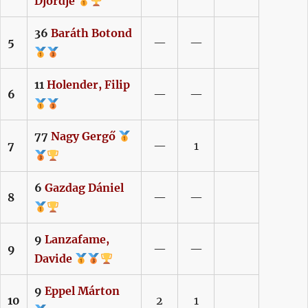
Djordje
36
Baráth
Botond
5
—
—
11
Holender,
Filip
6
—
—
77
Nagy
Gergő
7
—
1
6
Gazdag
Dániel
8
—
—
9
Lanzafame,
9
—
—
Davide
9
Eppel
Márton
10
2
1