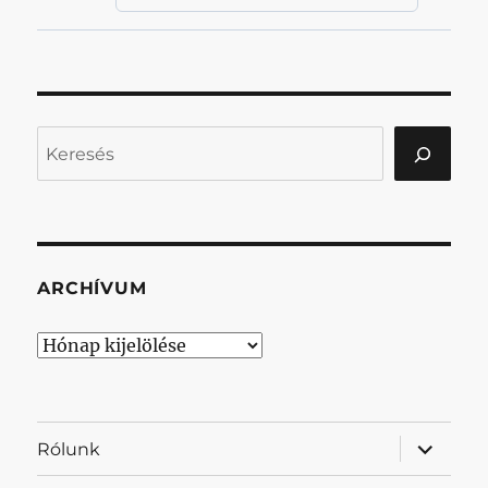
Keresés
ARCHÍVUM
Archívum
almenü
Rólunk
szétnyit