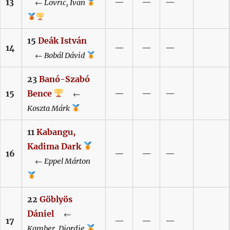
13
—
—
—
←
Lovric,
Ivan
15
Deák
István
14
—
—
—
←
Bobál
Dávid
23
Banó-Szabó
15
Bence
—
—
—
←
Koszta
Márk
11
Kabangu,
Kadima Dark
16
—
—
—
←
Eppel
Márton
22
Göblyös
Dániel
←
17
—
—
—
Kamber,
Djordje