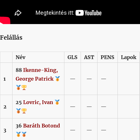
Felállás
Név
GLS
AST
PENS
Lapok
88
Ikenne-King,
1
George Patrick
—
—
—
25
Lovric,
Ivan
2
—
—
—
36
Baráth
Botond
3
—
—
—