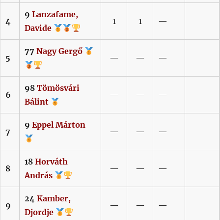
9
Lanzafame,
4
1
1
—
Davide
77
Nagy
Gergő
5
—
—
—
98
Tömösvári
6
—
—
—
Bálint
9
Eppel
Márton
7
—
—
—
18
Horváth
8
—
—
—
András
24
Kamber,
9
—
—
—
Djordje