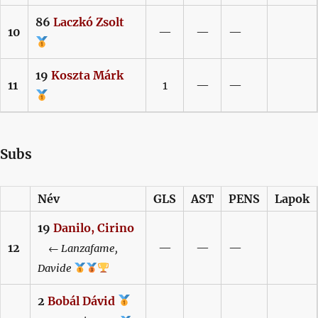
86
Laczkó
Zsolt
10
—
—
—
19
Koszta
Márk
11
1
—
—
Subs
Név
GLS
AST
PENS
Lapok
19
Danilo,
Cirino
12
—
—
—
←
Lanzafame,
Davide
2
Bobál
Dávid