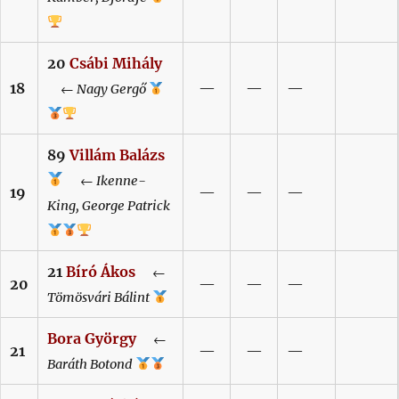
20
Csábi
Mihály
18
—
—
—
←
Nagy
Gergő
89
Villám
Balázs
←
Ikenne-
19
—
—
—
King,
George Patrick
21
Bíró
Ákos
←
20
—
—
—
Tömösvári
Bálint
Bora
György
←
21
—
—
—
Baráth
Botond