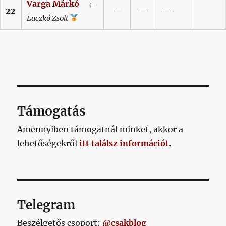
Varga
Márkó
←
22
—
—
—
Laczkó
Zsolt
Támogatás
Amennyiben támogatnál minket, akkor a
lehetőségekről
itt találsz információt
.
Telegram
Beszélgetős csoport:
@csakblog