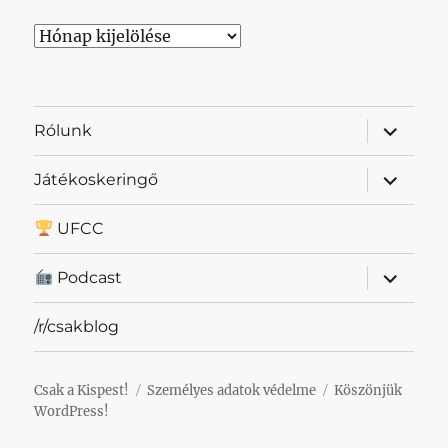
Archívum
almenü
Rólunk
szétnyit
almenü
Játékoskeringő
szétnyit
UFCC
almenü
Podcast
szétnyit
/r/csakblog
Csak a Kispest!
Személyes adatok védelme
Köszönjük
WordPress!