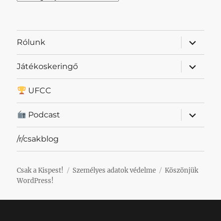
almenü
Rólunk
szétnyit
almenü
Játékoskeringő
szétnyit
UFCC
almenü
Podcast
szétnyit
/r/csakblog
Csak a Kispest!
Személyes adatok védelme
Köszönjük
WordPress!