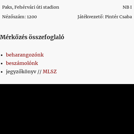
Paks, Fehérvári úti stadion
NB I
Nézőszám: 1200
Játékvezető: Pintér Csaba
Mérkőzés összefoglaló
beharangozónk
beszámolónk
jegyzőkönyv //
MLSZ