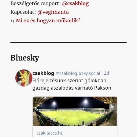
Beszélgetős csoport:
@csakblog
Kapcsolat:
@veghhanta
//
Mi ez és hogyan működik?
Bluesky