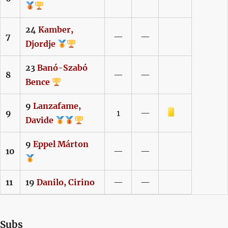
24
Kamber,
7
—
—
Djordje
23
Banó-Szabó
8
—
—
Bence
9
Lanzafame,
Sárga lap
9
1
—
Davide
9
Eppel
Márton
10
—
—
11
19
Danilo,
Cirino
—
—
Subs