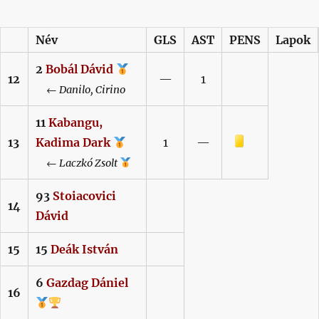
Név
GLS
AST
PENS
Lapok
2
Bobál
Dávid
12
—
1
←
Danilo,
Cirino
11
Kabangu,
Sárga lap
13
Kadima Dark
1
—
←
Laczkó
Zsolt
93
Stoiacovici
14
Dávid
15
15
Deák
István
6
Gazdag
Dániel
16