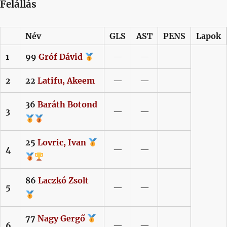
Felállás
Név
GLS
AST
PENS
Lapok
1
99
Gróf
Dávid
—
—
2
22
Latifu,
Akeem
—
—
36
Baráth
Botond
3
—
—
25
Lovric,
Ivan
4
—
—
86
Laczkó
Zsolt
5
—
—
77
Nagy
Gergő
6
—
—