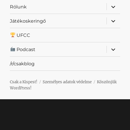
almenü
Rólunk
szétnyit
almenü
Játékoskeringő
szétnyit
UFCC
almenü
Podcast
szétnyit
/r/csakblog
Csak a Kispest!
Személyes adatok védelme
Köszönjük
WordPress!