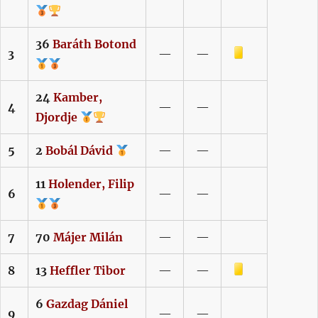
36
Baráth
Botond
Sárga lap
3
—
—
24
Kamber,
4
—
—
Djordje
5
2
Bobál
Dávid
—
—
11
Holender,
Filip
6
—
—
7
70
Májer
Milán
—
—
Sárga lap
8
13
Heffler
Tibor
—
—
6
Gazdag
Dániel
9
—
—