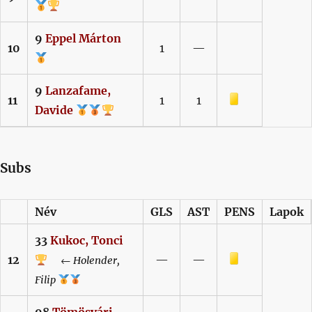
9
Eppel
Márton
10
1
—
9
Lanzafame,
Sárga lap
11
1
1
Davide
Subs
Név
GLS
AST
PENS
Lapok
33
Kukoc,
Tonci
Sárga lap
12
—
—
←
Holender,
Filip
98
Tömösvári