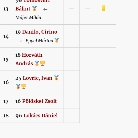
Sárga lap
13
Bálint
—
—
←
Májer
Milán
19
Danilo,
Cirino
14
—
—
←
Eppel
Márton
18
Horváth
15
András
25
Lovric,
Ivan
16
17
16
Pölöskei
Zsolt
18
96
Lukács
Dániel