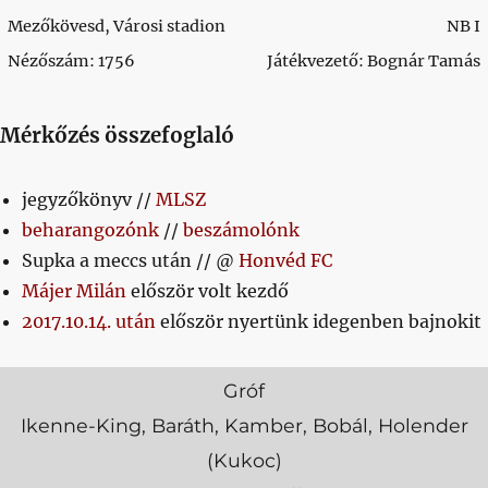
Mezőkövesd, Városi stadion
NB I
Nézőszám: 1756
Játékvezető: Bognár Tamás
Mérkőzés összefoglaló
jegyzőkönyv //
MLSZ
beharangozónk
//
beszámolónk
Supka a meccs után // @
Honvéd FC
Májer Milán
először volt kezdő
2017.10.14. után
először nyertünk idegenben bajnokit
Gróf
Ikenne-King, Baráth, Kamber, Bobál, Holender
(Kukoc)