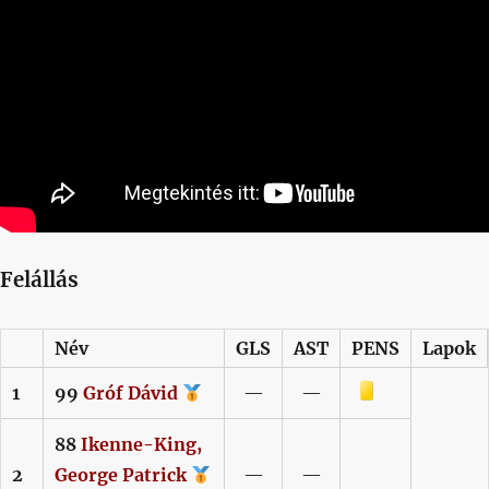
Felállás
Név
GLS
AST
PENS
Lapok
Sárga lap
1
99
Gróf
Dávid
—
—
88
Ikenne-King,
2
George Patrick
—
—