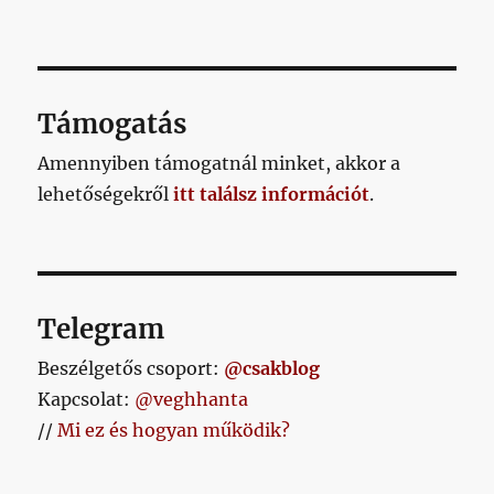
Támogatás
Amennyiben támogatnál minket, akkor a
lehetőségekről
itt találsz információt
.
Telegram
Beszélgetős csoport:
@csakblog
Kapcsolat:
@veghhanta
//
Mi ez és hogyan működik?