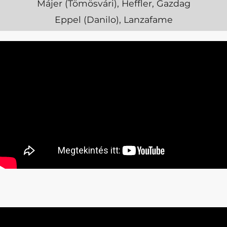
Májer (Tömösvári), Heffler, Gazdag
Eppel (Danilo), Lanzafame