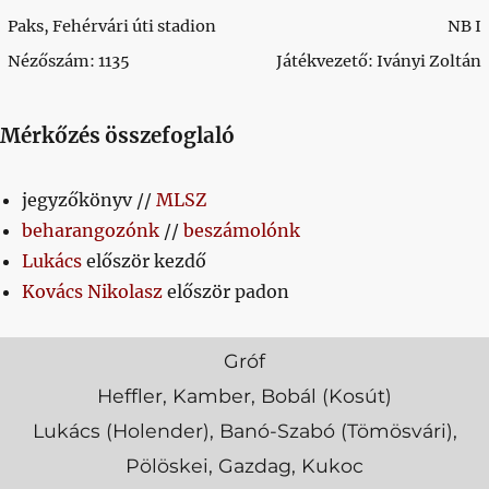
Paks, Fehérvári úti stadion
NB I
Nézőszám: 1135
Játékvezető: Iványi Zoltán
Mérkőzés összefoglaló
jegyzőkönyv //
MLSZ
beharangozónk
//
beszámolónk
Lukács
először kezdő
Kovács Nikolasz
először padon
Gróf
Heffler, Kamber, Bobál (Kosút)
Lukács (Holender), Banó-Szabó (Tömösvári),
Pölöskei, Gazdag, Kukoc