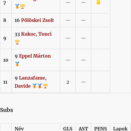
Sárga lap
7
—
—
8
16
Pölöskei
Zsolt
—
—
33
Kukoc,
Tonci
9
—
—
9
Eppel
Márton
10
—
—
9
Lanzafame,
11
2
—
Davide
Subs
Név
GLS
AST
PENS
Lapok