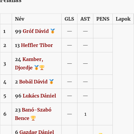
Felállás
Név
GLS
AST
PENS
Lapok
1
99
Gróf
Dávid
—
—
2
13
Heffler
Tibor
—
—
24
Kamber,
3
—
—
Djordje
4
2
Bobál
Dávid
—
—
5
96
Lukács
Dániel
—
—
23
Banó-Szabó
6
—
1
Bence
6
Gazdag
Dániel