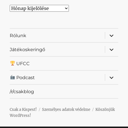
Archívum
almenü
Rólunk
szétnyit
almenü
Játékoskeringő
szétnyit
UFCC
almenü
Podcast
szétnyit
/r/csakblog
Csak a Kispest!
Személyes adatok védelme
Köszönjük
WordPress!