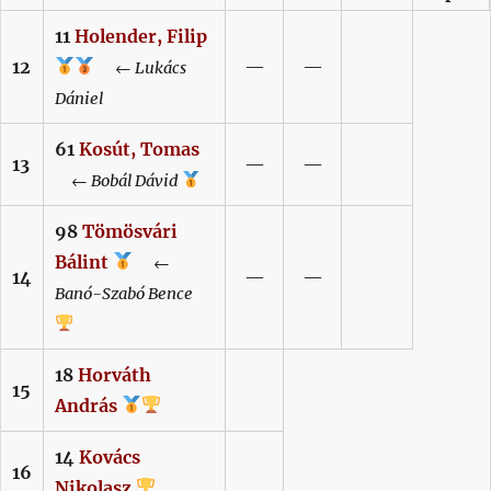
11
Holender,
Filip
12
—
—
←
Lukács
Dániel
61
Kosút,
Tomas
13
—
—
←
Bobál
Dávid
98
Tömösvári
Bálint
←
14
—
—
Banó-Szabó
Bence
18
Horváth
15
András
14
Kovács
16
Nikolasz