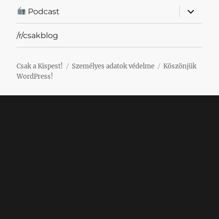
almenü
Podcast
szétnyit
/r/csakblog
Csak a Kispest!
Személyes adatok védelme
Köszönjük
WordPress!