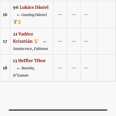
96
Lukács
Dániel
16
—
—
—
←
Gazdag
Dániel
21
Vadócz
17
Krisztián
—
—
—
←
Santacroce,
Fabiano
13
Heffler
Tibor
18
—
—
—
←
Bamba,
N’Ganon