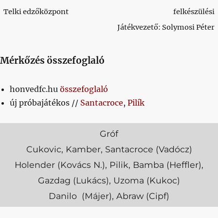
Telki edzőközpont
felkészülési
Játékvezető: Solymosi Péter
Mérkőzés összefoglaló
honvedfc.hu
összefoglaló
új próbajátékos //
Santacroce
,
Pilík
Gróf
Cukovic, Kamber, Santacroce (Vadócz)
Holender (Kovács N.), Pilik, Bamba (Heffler),
Gazdag (Lukács), Uzoma (Kukoc)
Danilo (Májer), Abraw (Cipf)