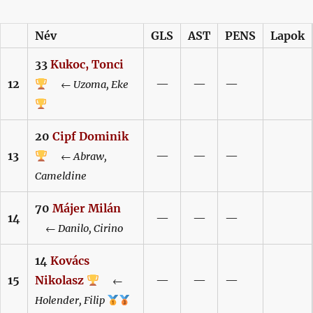
Név
GLS
AST
PENS
Lapok
33
Kukoc,
Tonci
12
—
—
—
←
Uzoma,
Eke
20
Cipf
Dominik
13
—
—
—
←
Abraw,
Cameldine
70
Májer
Milán
14
—
—
—
←
Danilo,
Cirino
14
Kovács
15
Nikolasz
—
—
—
←
Holender,
Filip