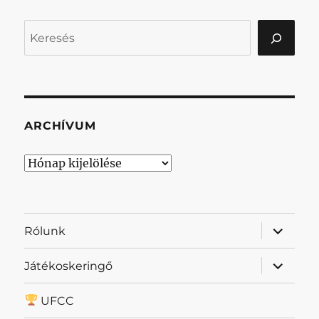
Keresés
ARCHÍVUM
Archívum
almenü
Rólunk
szétnyit
almenü
Játékoskeringő
szétnyit
UFCC