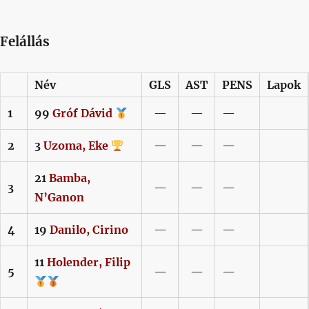
Felállás
Név
GLS
AST
PENS
Lapok
1
99
Gróf
Dávid
—
—
—
2
3
Uzoma,
Eke
—
—
—
21
Bamba,
3
—
—
—
N’Ganon
4
19
Danilo,
Cirino
—
—
—
11
Holender,
Filip
5
—
—
—