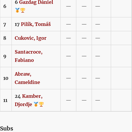
6
Gazdag
Dániel
6
—
—
—
7
17
Pilík,
Tomáš
—
—
—
8
Cukovic,
Igor
—
—
—
Santacroce,
9
—
—
—
Fabiano
Abraw,
10
—
—
—
Cameldine
24
Kamber,
11
—
—
—
Djordje
Subs