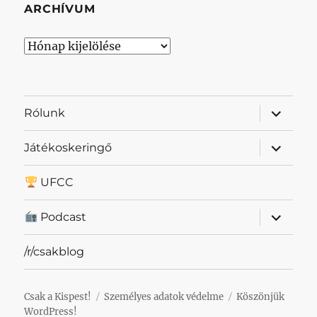
ARCHÍVUM
Archívum
almenü
Rólunk
szétnyit
almenü
Játékoskeringő
szétnyit
UFCC
almenü
Podcast
szétnyit
/r/csakblog
Csak a Kispest!
Személyes adatok védelme
Köszönjük
WordPress!