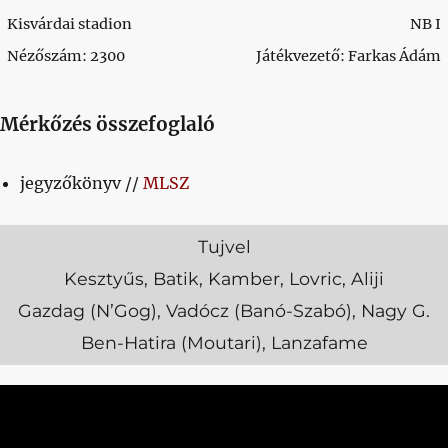
Kisvárdai stadion
NB I
Nézőszám: 2300
Játékvezető: Farkas Ádám
Mérkőzés összefoglaló
jegyzőkönyv //
MLSZ
Tujvel
Kesztyűs, Batik, Kamber, Lovric, Aliji
Gazdag (N’Gog), Vadócz (Banó-Szabó), Nagy G.
Ben-Hatira (Moutari), Lanzafame