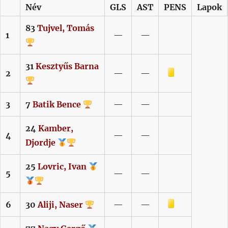
Név
GLS
AST
PENS
Lapok
83
Tujvel,
Tomás
1
—
—
31
Kesztyűs
Barna
Sárga lap
2
—
—
3
7
Batik
Bence
—
—
24
Kamber,
4
—
—
Djordje
25
Lovric,
Ivan
5
—
—
Sárga lap
6
30
Aliji,
Naser
—
—