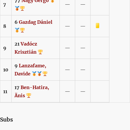
77
Nagy
Gergő
7
—
—
6
Gazdag
Dániel
Sárga lap
8
—
—
21
Vadócz
9
—
—
Krisztián
9
Lanzafame,
10
—
—
Davide
17
Ben-Hatira,
11
—
—
Änis
Subs