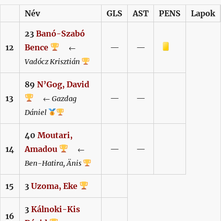
Név
GLS
AST
PENS
Lapok
23
Banó-Szabó
Sárga lap
12
Bence
—
—
←
Vadócz
Krisztián
89
N’Gog,
David
13
—
—
←
Gazdag
Dániel
40
Moutari,
14
Amadou
—
—
←
Ben-Hatira,
Änis
15
3
Uzoma,
Eke
3
Kálnoki-Kis
16