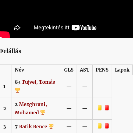
Felállás
Név
GLS
AST
PENS
Lapok
83
Tujvel,
Tomás
1
—
—
2
Mezghrani,
Sárga lap
Piros lap
2
—
—
Mohamed
Sárga lap
Piros lap
3
7
Batik
Bence
—
—