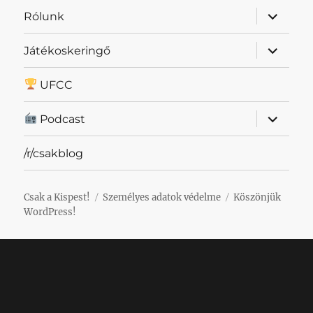
almenü
Rólunk
szétnyit
almenü
Játékoskeringő
szétnyit
UFCC
almenü
Podcast
szétnyit
/r/csakblog
Csak a Kispest!
Személyes adatok védelme
Köszönjük
WordPress!