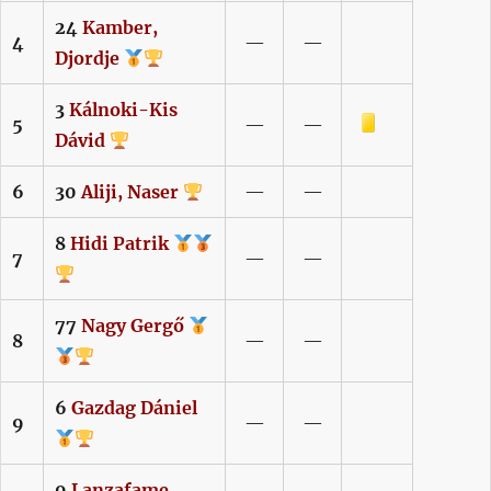
24
Kamber,
4
—
—
Djordje
3
Kálnoki-Kis
Sárga lap
5
—
—
Dávid
6
30
Aliji,
Naser
—
—
8
Hidi
Patrik
7
—
—
77
Nagy
Gergő
8
—
—
6
Gazdag
Dániel
9
—
—
9
Lanzafame,