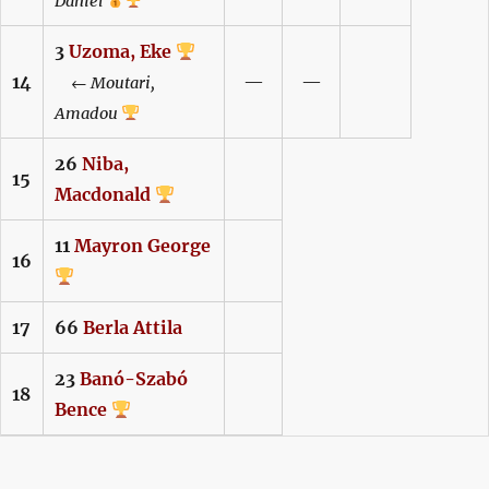
Dániel
3
Uzoma,
Eke
14
—
—
←
Moutari,
Amadou
26
Niba,
15
Macdonald
11
Mayron
George
16
17
66
Berla
Attila
23
Banó-Szabó
18
Bence