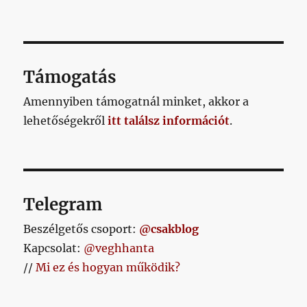
Támogatás
Amennyiben támogatnál minket, akkor a
lehetőségekről
itt találsz információt
.
Telegram
Beszélgetős csoport:
@csakblog
Kapcsolat:
@veghhanta
//
Mi ez és hogyan működik?