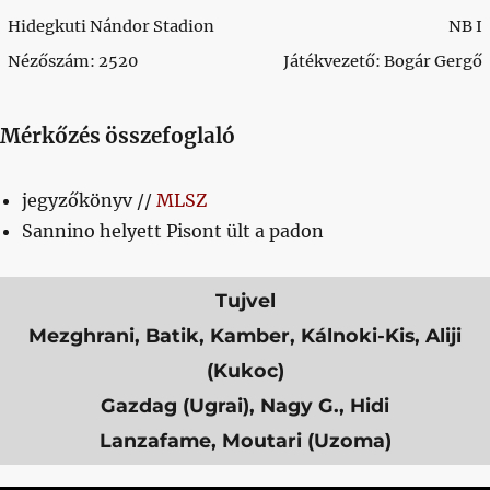
Hidegkuti Nándor Stadion
NB I
Nézőszám: 2520
Játékvezető: Bogár Gergő
Mérkőzés összefoglaló
jegyzőkönyv //
MLSZ
Sannino helyett Pisont ült a padon
Tujvel
Mezghrani, Batik, Kamber, Kálnoki-Kis, Aliji
(Kukoc)
Gazdag (Ugrai), Nagy G., Hidi
Lanzafame, Moutari (Uzoma)