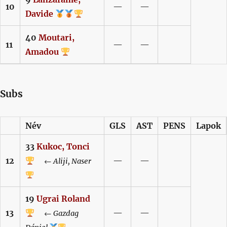
10
—
—
Davide
40
Moutari,
11
—
—
Amadou
Subs
Név
GLS
AST
PENS
Lapok
33
Kukoc,
Tonci
12
—
—
←
Aliji,
Naser
19
Ugrai
Roland
13
—
—
←
Gazdag