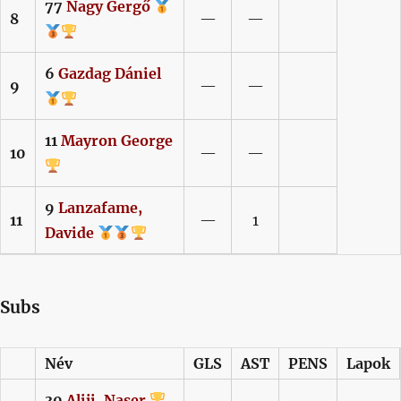
77
Nagy
Gergő
8
—
—
6
Gazdag
Dániel
9
—
—
11
Mayron
George
10
—
—
9
Lanzafame,
11
—
1
Davide
Subs
Név
GLS
AST
PENS
Lapok
30
Aliji,
Naser