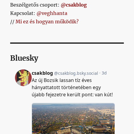
Beszélgetős csoport:
@csakblog
Kapcsolat:
@veghhanta
//
Mi ez és hogyan működik?
Bluesky