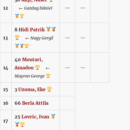
12
—
—
←
Gazdag
Dániel
8
Hidi
Patrik
13
—
—
←
Nagy
Gergő
40
Moutari,
14
Amadou
—
—
←
Mayron
George
15
3
Uzoma,
Eke
16
66
Berla
Attila
25
Lovric,
Ivan
17