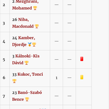
2
Mezghrani,
2
—
—
Mohamed
26
Niba,
3
—
—
Macdonald
24
Kamber,
4
—
—
Djordje
3
Kálnoki-Kis
Piros lap
5
—
—
Dávid
33
Kukoc,
Tonci
Sárga lap
6
1
—
23
Banó-Szabó
7
—
—
Bence