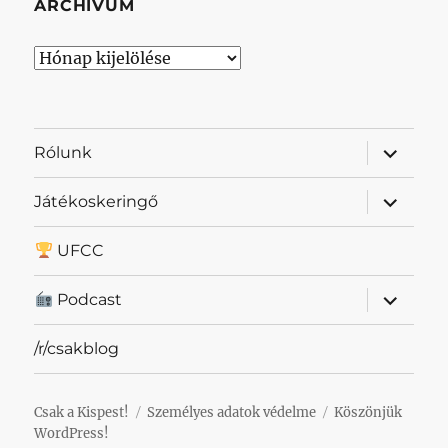
ARCHÍVUM
Archívum
almenü
Rólunk
szétnyit
almenü
Játékoskeringő
szétnyit
UFCC
almenü
Podcast
szétnyit
/r/csakblog
Csak a Kispest!
Személyes adatok védelme
Köszönjük
WordPress!