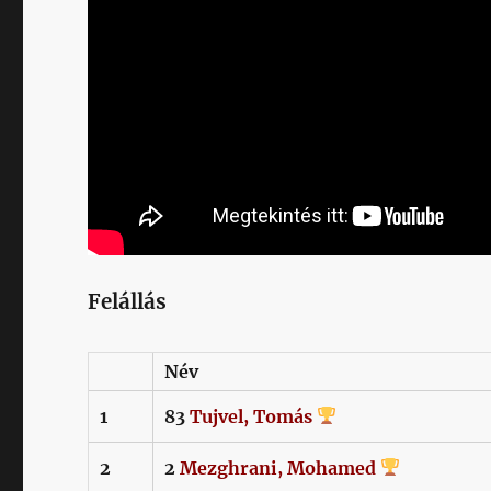
Felállás
Név
1
83
Tujvel,
Tomás
2
2
Mezghrani,
Mohamed