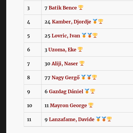
3
7
Batik
Bence
4
24
Kamber,
Djordje
5
25
Lovric,
Ivan
6
3
Uzoma,
Eke
7
30
Aliji,
Naser
8
77
Nagy
Gergő
9
6
Gazdag
Dániel
10
11
Mayron
George
11
9
Lanzafame,
Davide