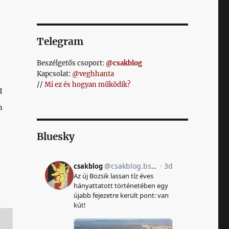
Telegram
Beszélgetős csoport:
@csakblog
Kapcsolat:
@veghhanta
//
Mi ez és hogyan működik?
I
n
Bluesky