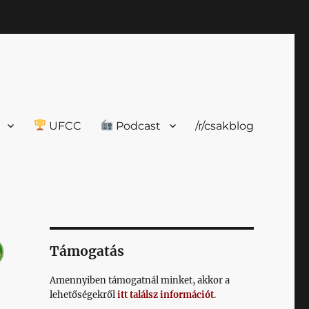
UFCC
Podcast
/r/csakblog
Támogatás
Amennyiben támogatnál minket, akkor a
lehetőségekről
itt találsz információt
.