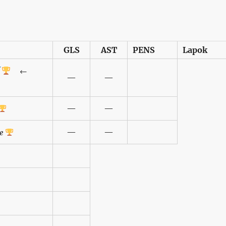
GLS
AST
PENS
Lapok
←
—
—
—
—
—
—
ke