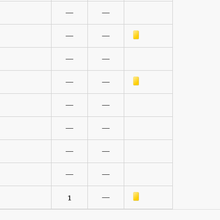
—
—
Sárga lap
—
—
—
—
Sárga lap
—
—
—
—
—
—
—
—
—
—
Sárga lap
1
—