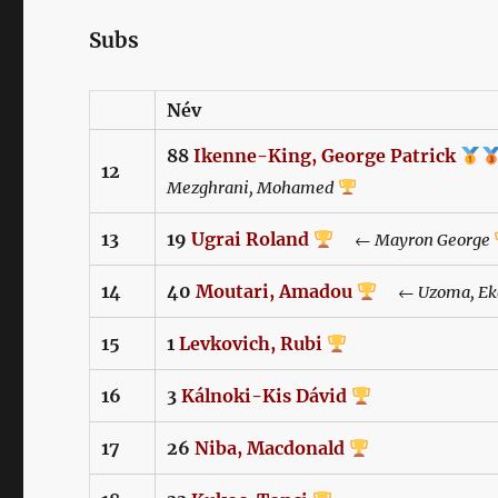
Subs
Név
88
Ikenne-King,
George Patrick
12
Mezghrani,
Mohamed
13
19
Ugrai
Roland
←
Mayron
George
14
40
Moutari,
Amadou
←
Uzoma,
E
15
1
Levkovich,
Rubi
16
3
Kálnoki-Kis
Dávid
17
26
Niba,
Macdonald