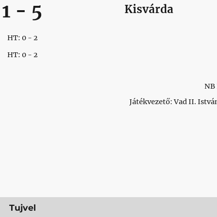
1
-
5
Kisvárda
HT: 0 - 2
HT: 0 - 2
NB 
Játékvezető: Vad II. Istvá
Tujvel