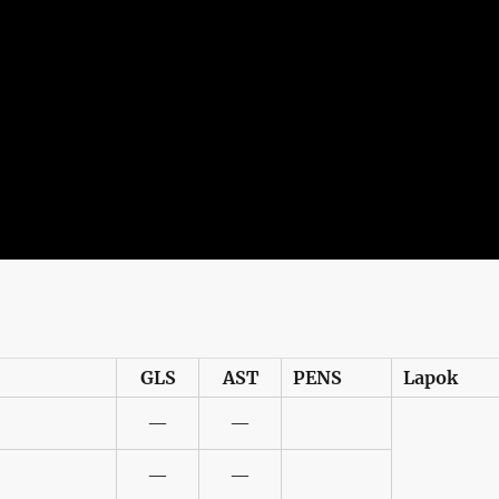
GLS
AST
PENS
Lapok
—
—
—
—