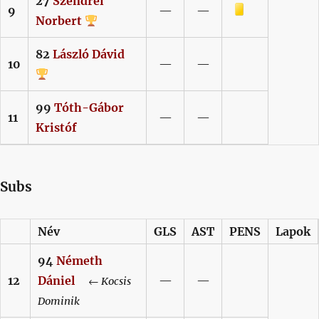
27
Szendrei
Sárga lap
9
—
—
Norbert
82
László
Dávid
10
—
—
99
Tóth-Gábor
11
—
—
Kristóf
Subs
Név
GLS
AST
PENS
Lapok
94
Németh
12
Dániel
—
—
←
Kocsis
Dominik