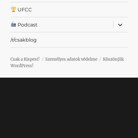
UFCC
almenü
Podcast
szétnyit
/r/csakblog
Csak a Kispest!
Személyes adatok védelme
Köszönjük
WordPress!