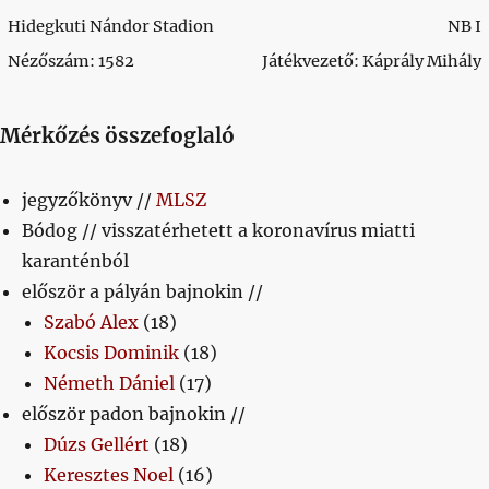
Hidegkuti Nándor Stadion
NB I
Nézőszám: 1582
Játékvezető: Káprály Mihály
Mérkőzés összefoglaló
jegyzőkönyv //
MLSZ
Bódog // visszatérhetett a koronavírus miatti
karanténból
először a pályán bajnokin //
Szabó Alex
(18)
Kocsis Dominik
(18)
Németh Dániel
(17)
először padon bajnokin //
Dúzs Gellért
(18)
Keresztes Noel
(16)