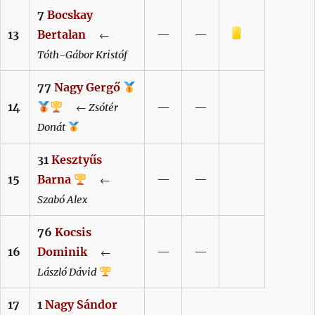
7
Bocskay
Sárga lap
13
Bertalan
—
—
←
Tóth-Gábor
Kristóf
77
Nagy
Gergő
14
—
—
←
Zsótér
Donát
31
Kesztyűs
15
Barna
—
—
←
Szabó
Alex
76
Kocsis
16
Dominik
—
—
←
László
Dávid
17
1
Nagy
Sándor