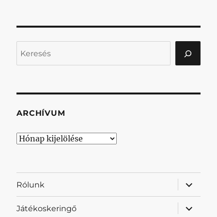
Keresés
ARCHÍVUM
Archívum
almenü
Rólunk
szétnyit
almenü
Játékoskeringő
szétnyit