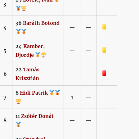
3
—
—
36
Baráth
Botond
Sárga lap
4
—
—
24
Kamber,
Sárga lap
5
—
—
Djordje
22
Tamás
Piros lap
6
—
—
Krisztián
8
Hidi
Patrik
7
1
—
11
Zsótér
Donát
8
—
—