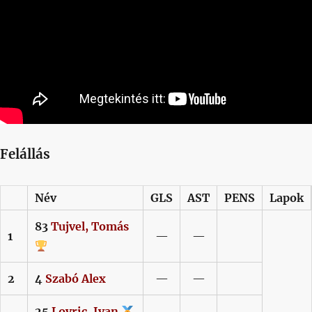
Felállás
Név
GLS
AST
PENS
Lapok
83
Tujvel,
Tomás
1
—
—
2
4
Szabó
Alex
—
—
25
Lovric,
Ivan