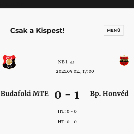
Mastodon
Csak a Kispest!
MENÜ
NB I. 32
2021.05.02., 17:00
0
-
1
Budafoki MTE
Bp. Honvéd
HT: 0 - 0
HT: 0 - 0