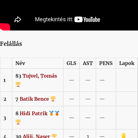
Felállás
Név
GLS
AST
PENS
Lapok
83
Tujvel,
Tomás
1
—
—
—
2
7
Batik
Bence
—
—
—
8
Hidi
Patrik
3
—
—
—
Sárga lap
4
30
Aliji,
Naser
—
1
—