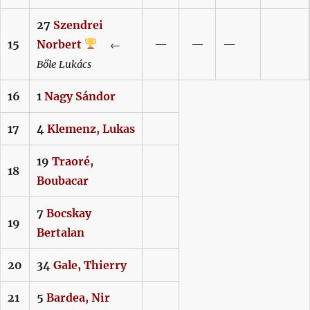
27
Szendrei
15
Norbert
—
—
—
←
Bőle
Lukács
16
1
Nagy
Sándor
17
4
Klemenz,
Lukas
19
Traoré,
18
Boubacar
7
Bocskay
19
Bertalan
20
34
Gale,
Thierry
21
5
Bardea,
Nir