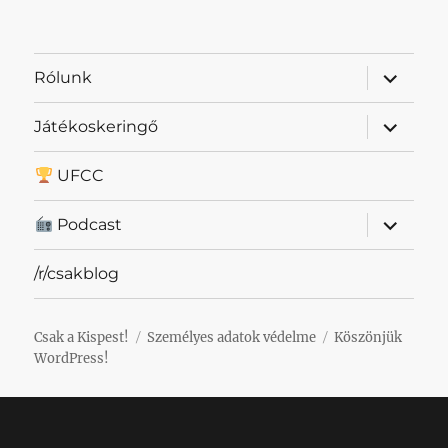
almenü
Rólunk
szétnyit
almenü
Játékoskeringő
szétnyit
UFCC
almenü
Podcast
szétnyit
/r/csakblog
Csak a Kispest!
Személyes adatok védelme
Köszönjük
WordPress!