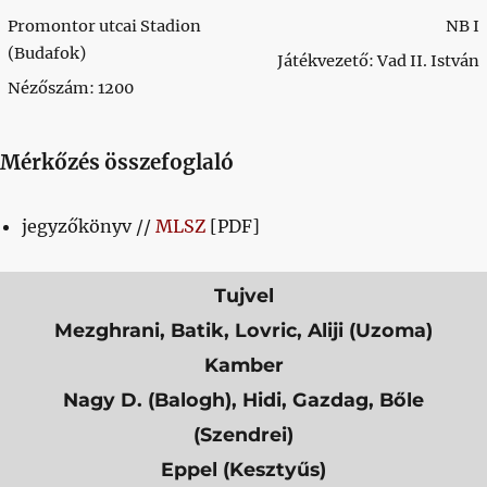
Promontor utcai Stadion
NB I
(Budafok)
Játékvezető: Vad II. István
Nézőszám: 1200
Mérkőzés összefoglaló
jegyzőkönyv //
MLSZ
[PDF]
Tujvel
Mezghrani, Batik, Lovric, Aliji (Uzoma)
Kamber
Nagy D. (Balogh), Hidi, Gazdag, Bőle
(Szendrei)
Eppel (Kesztyűs)