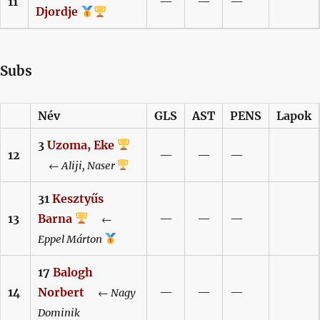
11
—
—
—
Djordje
Subs
Név
GLS
AST
PENS
Lapok
3
Uzoma,
Eke
12
—
—
—
←
Aliji,
Naser
31
Kesztyűs
13
Barna
—
—
—
←
Eppel
Márton
17
Balogh
14
Norbert
—
—
—
←
Nagy
Dominik