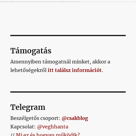
Támogatás
Amennyiben támogatnál minket, akkor a
lehetőségekről
itt találsz információt
.
Telegram
Beszélgetős csoport:
@csakblog
Kapcsolat:
@veghhanta
//
Mi ez és hogyan működik?