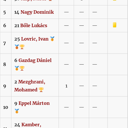
5
14
Nagy
Dominik
—
—
—
Sárga lap
6
21
Bőle
Lukács
—
—
—
25
Lovric,
Ivan
7
—
—
—
6
Gazdag
Dániel
8
—
—
—
2
Mezghrani,
9
1
—
—
Mohamed
9
Eppel
Márton
10
—
—
—
24
Kamber,