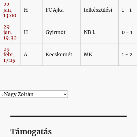
22
jan,
H
FC Ajka
felkészülési
1 - 1
13:00
29
jan,
H
Gyirmót
NB I.
0 - 1
19:30
09
febr,
A
Kecskemét
MK
1 - 2
17:15
Támogatás