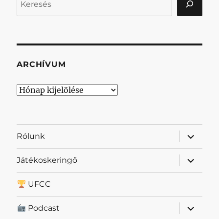
ARCHÍVUM
Archívum
almenü
Rólunk
szétnyit
almenü
Játékoskeringő
szétnyit
UFCC
almenü
Podcast
szétnyit