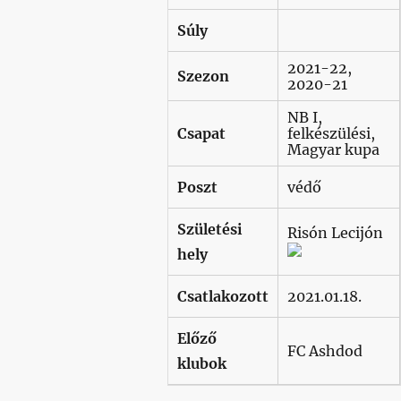
Súly
2021-22,
Szezon
2020-21
NB I,
Csapat
felkészülési,
Magyar kupa
Poszt
védő
Születési
Risón Lecijón
hely
Csatlakozott
2021.01.18.
Előző
FC Ashdod
klubok