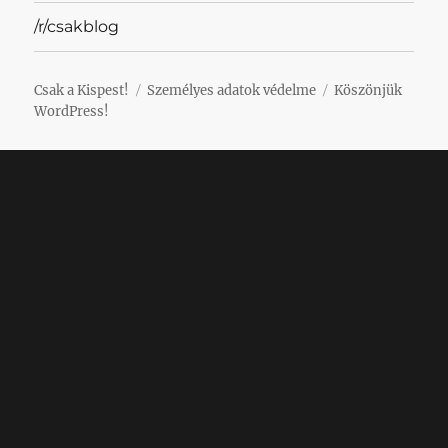
/r/csakblog
Csak a Kispest!
Személyes adatok védelme
Köszönjük
WordPress!