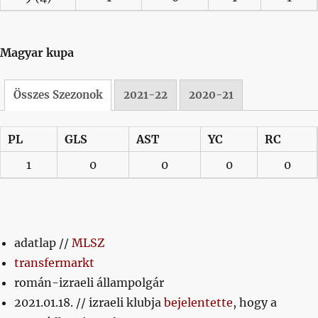
Magyar kupa
Összes Szezonok
2021-22
2020-21
PL
GLS
AST
YC
RC
1
0
0
0
0
adatlap //
MLSZ
transfermarkt
román-izraeli állampolgár
2021.01.18. // izraeli klubja
bejelentette
, hogy a