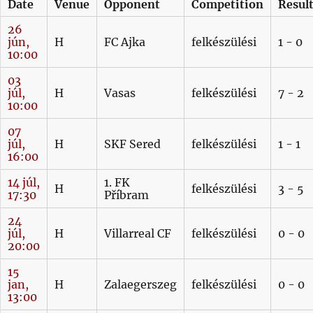
Date
Venue
Opponent
Competition
Resul
26
jún,
H
FC Ajka
felkészülési
1 - 0
10:00
03
júl,
H
Vasas
felkészülési
7 - 2
10:00
07
júl,
H
SKF Sered
felkészülési
1 - 1
16:00
14 júl,
1. FK
H
felkészülési
3 - 5
17:30
Příbram
24
júl,
H
Villarreal CF
felkészülési
0 - 0
20:00
15
jan,
H
Zalaegerszeg
felkészülési
0 - 0
13:00