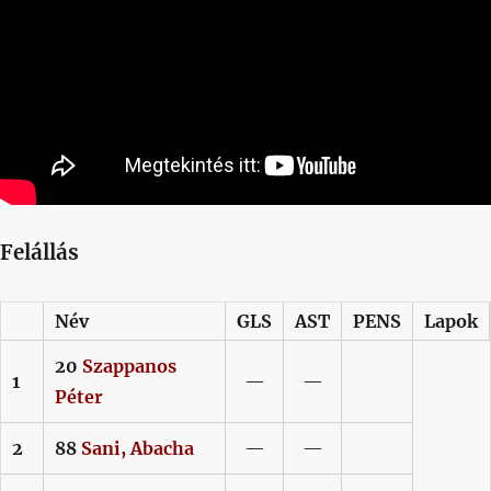
Felállás
Név
GLS
AST
PENS
Lapok
20
Szappanos
1
—
—
Péter
2
88
Sani,
Abacha
—
—