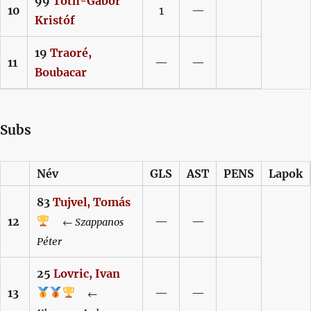
99
Tóth-Gábor
10
1
—
Kristóf
19
Traoré,
11
—
—
Boubacar
Subs
Név
GLS
AST
PENS
Lapok
83
Tujvel,
Tomás
12
—
—
←
Szappanos
Péter
25
Lovric,
Ivan
13
—
—
←