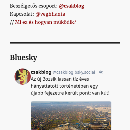
Beszélgetős csoport:
@csakblog
Kapcsolat:
@veghhanta
//
Mi ez és hogyan működik?
Bluesky