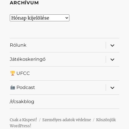
ARCHÍVUM
Archívum
almenü
Rólunk
szétnyit
almenü
Játékoskeringő
szétnyit
UFCC
almenü
Podcast
szétnyit
/r/csakblog
Csak a Kispest!
Személyes adatok védelme
Köszönjük
WordPress!