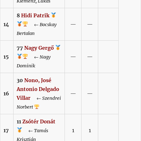
Klemenz,
Lukas
8
Hidi
Patrik
14
—
—
←
Bocskay
Bertalan
77
Nagy
Gergő
15
—
—
←
Nagy
Dominik
30
Nono,
José
Antonio Delgado
16
—
—
Villar
←
Szendrei
Norbert
11
Zsótér
Donát
17
1
1
←
Tamás
Krisztián