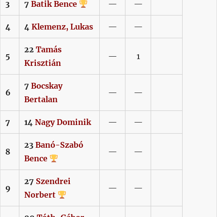
3
7
Batik
Bence
—
—
4
4
Klemenz,
Lukas
—
—
22
Tamás
5
—
1
Krisztián
7
Bocskay
6
—
—
Bertalan
7
14
Nagy
Dominik
—
—
23
Banó-Szabó
8
—
—
Bence
27
Szendrei
9
—
—
Norbert