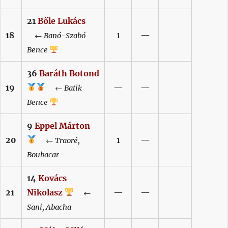
21
Bőle
Lukács
18
1
—
←
Banó-Szabó
Bence
36
Baráth
Botond
19
—
—
←
Batik
Bence
9
Eppel
Márton
20
1
—
←
Traoré,
Boubacar
14
Kovács
21
Nikolasz
—
—
←
Sani,
Abacha