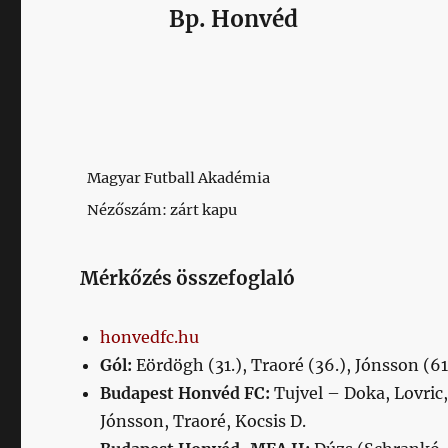
Bp. Honvéd
Magyar Futball Akadémia
Nézőszám: zárt kapu
Mérkőzés összefoglaló
honvedfc.hu
Gól:
Eördögh (31.), Traoré (36.), Jónsson (61.)
Budapest Honv
éd FC:
Tujvel – Doka, Lovric
Jónsson, Traoré, Kocsis D.