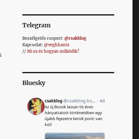
Telegram
Beszélgetős csoport:
@csakblog
Kapcsolat:
@veghhanta
//
Mi ez és hogyan működik?
i
Bluesky