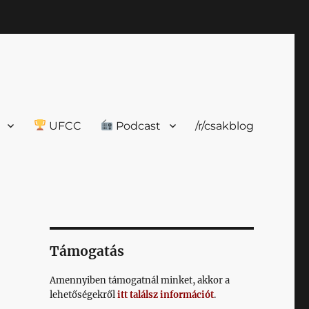
UFCC
Podcast
/r/csakblog
Támogatás
Amennyiben támogatnál minket, akkor a
lehetőségekről
itt találsz információt
.