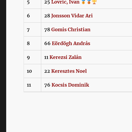
5
25
Lovric,
Ivan
6
28
Jonsson
Vidar Ari
7
78
Gomis
Christian
8
66
Eördögh
András
9
11
Kerezsi
Zalán
10
22
Keresztes
Noel
11
76
Kocsis
Dominik