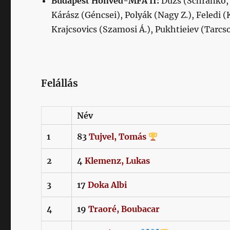
Budapest Honv
é
d-MFA II:
Dúzs (Schrankó, 
Kárász (Géncsei), Polyák (Nagy Z.), Feledi
Krajcsovics (Szamosi Á.), Pukhtieiev (Tarc
Felállás
Név
1
83
Tujvel,
Tomás
2
4
Klemenz,
Lukas
3
17
Doka
Albi
4
19
Traoré,
Boubacar