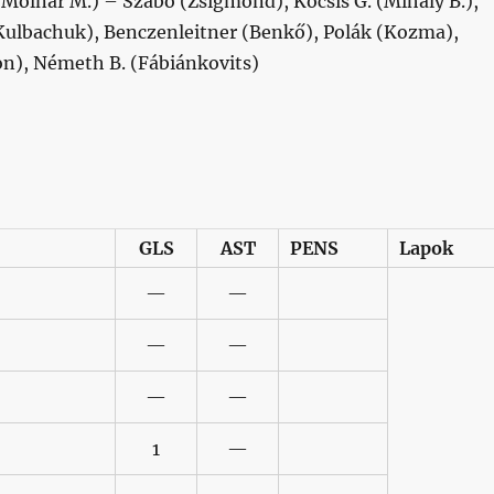
Molnár M.) – Szabó (Zsigmond), Kocsis G. (Mihály B.),
 (Kulbachuk), Benczenleitner (Benkő), Polák (Kozma),
son), Németh B. (Fábiánkovits)
GLS
AST
PENS
Lapok
—
—
—
—
—
—
1
—