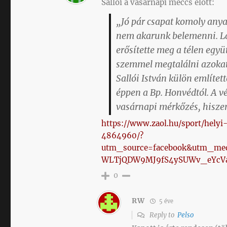
Sallói a vasárnapi meccs előtt:
„Jó pár csapat komoly anyag
nem akarunk belemenni. Lá
erősítette meg a télen egy
szemmel megtalálni azokat
Sallói István külön említet
éppen a Bp. Honvédtól. A 
vasárnapi mérkőzés, hiszen
https://www.zaol.hu/sport/helyi
4864960/?
utm_source=facebook&utm_med
WLTjQDW9MJ9fS4ySUWv_eYcVa
0
RW
5 éve
Reply to
Pelso