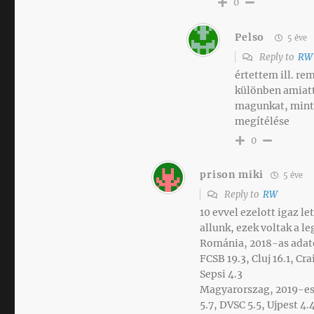
0
Pelso
5 éve
Reply to
RW
értettem ill. re
különben amiatt
magunkat, mint 
megítélése
0
prison miki
5 éve
Reply to
RW
10 evvel ezelott igaz l
allunk, ezek voltak a l
Románia, 2018-as adato
FCSB 19.3, Cluj 16.1, Cr
Sepsi 4.3
Magyarorszag, 2019-es 
5.7, DVSC 5.5, Ujpest 4