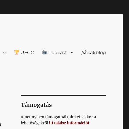
UFCC
Podcast
/r/csakblog
Támogatás
Amennyiben támogatnál minket, akkor a
lehetőségekről
itt találsz információt
.
ő