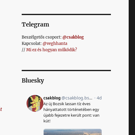
Telegram
Beszélgetős csoport:
@csakblog
Kapcsolat:
@veghhanta
//
Mi ez és hogyan működik?
Bluesky
t