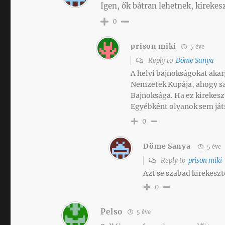
Igen, ők bátran lehetnek, kirekesz
0
prison miki
5 éve
Reply to
Döme Sanya
A helyi bajnokságokat akar
Nemzetek Kupája, ahogy sa
Bajnoksága. Ha ez kirekeszt
Egyébként olyanok sem játs
0
Döme Sanya
5 éve
Reply to
prison miki
Azt se szabad kirekeszt
0
Pelso
5 éve