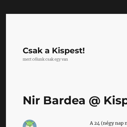
Mastodon
Csak a Kispest!
mert célunk csak egy van
Nir Bardea @ Kis
A 24 (négy nap 