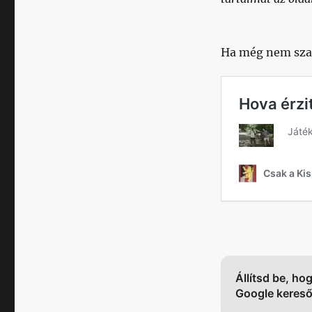
Ha még nem szav
Állítsd be, ho
Google keres