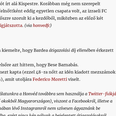
iót írt alá Kispestre. Korábban még nem szerepelt
felnőttként eddig egyetlen csapata volt, az izraeli FC
őszre szorult ki a kezdőből, miközben az előző két
igjátszotta
.
(via
honvedfc
)
ön kiemelte, hogy Bardea
átigazolási díj ellenében
érkezett
lsőre azt hittem, hogy Bese Barnabás.
mezt kapta (ezzel 48-ra nőtt az idén kiadott mezszámok
), amit utoljára
Federico Moretti
viselt.
nálatunkra a Honvéd továbbra sem használja a
Twitter-fiókjá
okokból Magyarországon), viszont a Facebookról, illetve a
nában lévő Instagramról nem szívesen ágyaznánk be
ba. ezért nincs kép nálunk a bejelentett átigazolásokról.