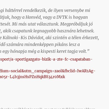
i háttérrel rendelkezik, de ilyen versenybe mi
tjuk, hogy a Honvéd, vagy a DVTK is hogyan
üttesét. Mi más utat választunk. Megpróbáljuk jó
, akik csapatunk legnagyobb hasznára lehetnek.
te Kálnoki-Kis Dávidot, aki szintén a télen érkezett,
védő számára mindenképpen pikáns lesz a
 egy hónapja még a kispesti keret tagja volt.”
-sport/a-sportigazgato-bizik-a-zte-fc-csapataban-
ium=social&utm_campaign=zaol&fbclid=IwAR1Ag-
05r-L4b3jnsHsPZnHqkBS34r0Mxk