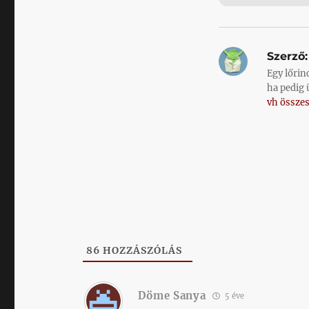
Szerző:
Egy lőrin
ha pedig 
vh összes
86
HOZZÁSZÓLÁS
Döme Sanya
5 éve