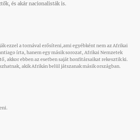
tők, és akár nacionalisták is.
ják ezzel a tornával erősíteni,ami egyébként nem az Afrikai
ntiago írta, hanem egy másik sorozat, Afrikai Nemzetek
ő, akkor ebben az esetben saját honfitársaikat rekesztik ki.
zhatnak, akik Afrikán belül játszanak másik országban.
eni.