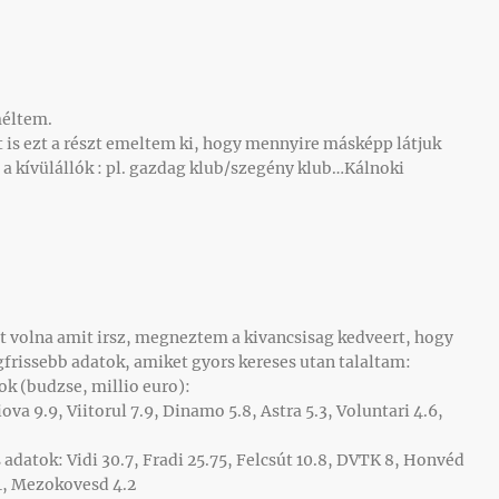
méltem.
 is ezt a részt emeltem ki, hogy mennyire másképp látjuk
a kívülállók : pl. gazdag klub/szegény klub…Kálnoki
ett volna amit irsz, megneztem a kivancsisag kedveert, hogy
egfrissebb adatok, amiket gyors kereses utan talaltam:
k (budzse, millio euro):
aiova 9.9, Viitorul 7.9, Dinamo 5.8, Astra 5.3, Voluntari 4.6,
adatok: Vidi 30.7, Fradi 25.75, Felcsút 10.8, DVTK 8, Honvéd
.4, Mezokovesd 4.2