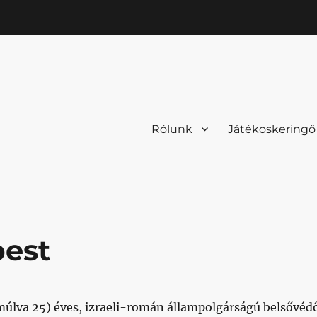
Rólunk
Játékoskeringő
pest
múlva 25) éves, izraeli-román állampolgárságú belsővéd