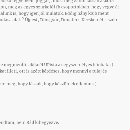
öbbször egyébként joggal), most meg Sallói lassan akkora
gon, meg az egyes szurkolói fb csoportokban, hogy vegye át
álunk is, hogy igen jól mulatok. Eddig hány klub ment
odása alatt? Újpest, Diósgyőr, Dunaferr, Kecskemét… szép
nne megmentő, akiknél UPista az egyszemélyes bűnbak. :)
t illeti, ott is azért kérdéses, hogy mennyi a tulaj és
tam meg, hogy lássuk, hogy készülnek ellenünk.)
ondtam, nem Rád kihegyezve.