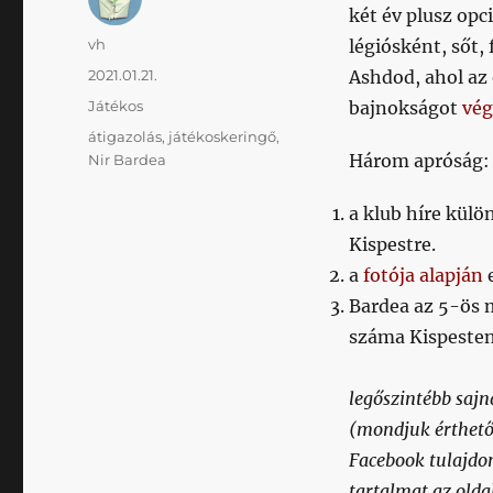
két év plusz opc
Szerző
vh
légiósként, sőt, 
Közzétéve
2021.01.21.
Ashdod, ahol az 
Kategória
Játékos
bajnokságot
vég
Címke
átigazolás
,
játékoskeringő
,
Három apróság:
Nir Bardea
a klub híre kül
Kispestre.
a
fotója alapján
e
Bardea az 5-ös 
száma Kispesten
legőszintébb saj
(mondjuk érthető 
Facebook tulajdo
tartalmat az oldal