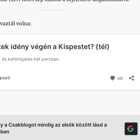
aztál volna:
gy a Csakblogot mindig az elsők között lásd a
őben