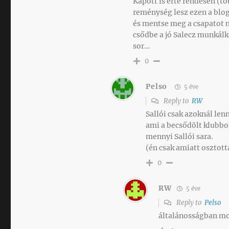
Kapott is érte rendesen (t
reménység lesz ezen a blo
és mentse meg a csapatot n
csődbe a jó Salecz munkálk
sor…
0
Pelso
5 éve
Reply to
RW
Sallói csak azoknál le
ami a becsődölt klubboka
mennyi Sallói sara.
(én csak amiatt osztot
0
RW
5 éve
Reply to
Pelso
általánosságban m