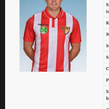
S
i
K
M
S
S
C
P
S
h