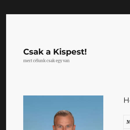
Mastodon
Csak a Kispest!
mert célunk csak egy van
H
M