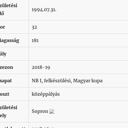
zületési
1994.07.31.
dő
or
32
agasság
181
úly
zezon
2018-19
sapat
NB I, felkészülési, Magyar kupa
oszt
középpályás
zületési
Sopron
ely