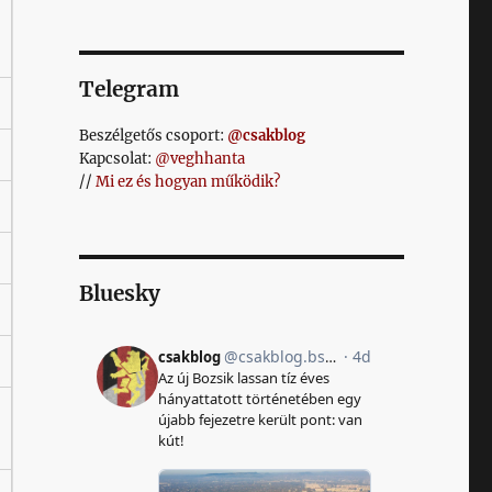
Telegram
Beszélgetős csoport:
@csakblog
Kapcsolat:
@veghhanta
//
Mi ez és hogyan működik?
Bluesky