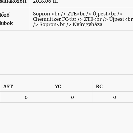
satlakozott
2018.06.11.
Sopron <br /> ZTE<br /> Újpest<br />
lőző
Chemnitzer FC<br /> ZTE<br /> Újpest<br
lubok
/> Sopron<br /> Nyíregyháza
AST
YC
RC
0
0
0