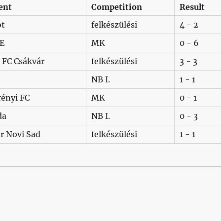
ent
Competition
Result
ót
felkészülési
4 - 2
E
MK
0 - 6
l FC Csákvár
felkészülési
3 - 3
NB I.
1 - 1
rényi FC
MK
0 - 1
da
NB I.
0 - 3
er Novi Sad
felkészülési
1 - 1