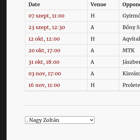
Date
Venue
Oppon
07 szept, 11:00
H
Gyirm
23 szept, 12:30
A
Bőny S
12 okt, 12:00
H
Aqvita
20 okt, 17:00
A
MTK
31 okt, 18:00
A
Jászbe
03 nov, 17:00
A
Kisvár
16 nov, 11:00
H
Prolet