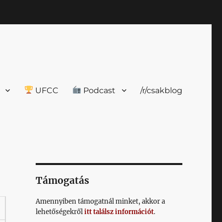
UFCC
Podcast
/r/csakblog
Támogatás
Amennyiben támogatnál minket, akkor a
lehetőségekről
itt találsz információt
.