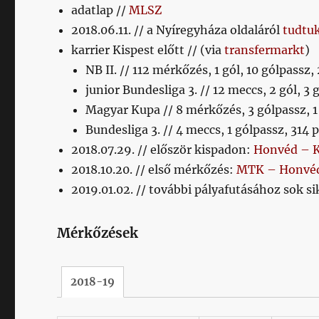
adatlap //
MLSZ
2018.06.11. // a Nyíregyháza oldaláról
tudtu
karrier Kispest előtt // (via
transfermarkt
)
NB II. // 112 mérkőzés, 1 gól, 10 gólpassz,
junior Bundesliga 3. // 12 meccs, 2 gól, 3 
Magyar Kupa // 8 mérkőzés, 3 gólpassz, 1
Bundesliga 3. // 4 meccs, 1 gólpassz, 314 
2018.07.29. // először kispadon:
Honvéd – K
2018.10.20. // első mérkőzés:
MTK – Honvéd
2019.01.02. // további pályafutásához sok s
Mérkőzések
2018-19