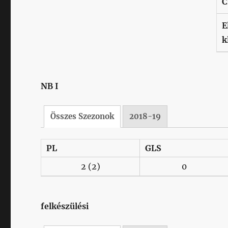
C
E
k
NB I
Összes Szezonok
2018-19
PL
GLS
2
(2)
0
felkészülési