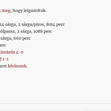
k meg
, hogy leigazoltuk.
 24 sárga, 2 sárga/piros, 8014 perc
gólpassz, 2 sárga, 1088 perc
 sárga, 660 perc
perc
isvárda 4-0
 1-1
ikert
kívánunk
.