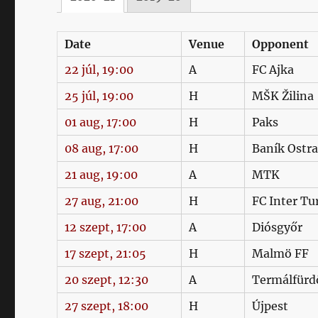
Date
Venue
Opponent
22 júl, 19:00
A
FC Ajka
25 júl, 19:00
H
MŠK Žilina
01 aug, 17:00
H
Paks
08 aug, 17:00
H
Baník Ostr
21 aug, 19:00
A
MTK
27 aug, 21:00
H
FC Inter Tu
12 szept, 17:00
A
Diósgyőr
17 szept, 21:05
H
Malmö FF
20 szept, 12:30
A
Termálfürd
27 szept, 18:00
H
Újpest