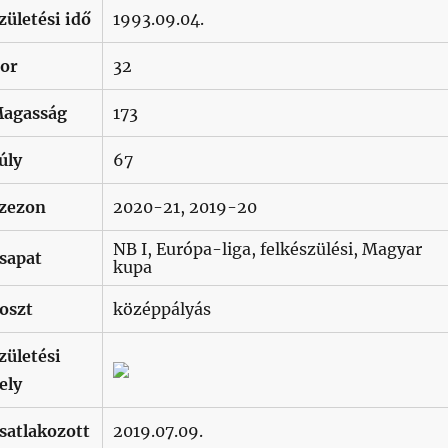
zületési idő
1993.09.04.
or
32
agasság
173
úly
67
zezon
2020-21, 2019-20
NB I, Európa-liga, felkészülési, Magyar
sapat
kupa
oszt
középpályás
zületési
ely
satlakozott
2019.07.09.