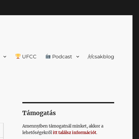
UFCC
Podcast
/r/csakblog
Támogatás
Amennyiben támogatnál minket, akkor a
lehetőségekről
itt találsz információt
.