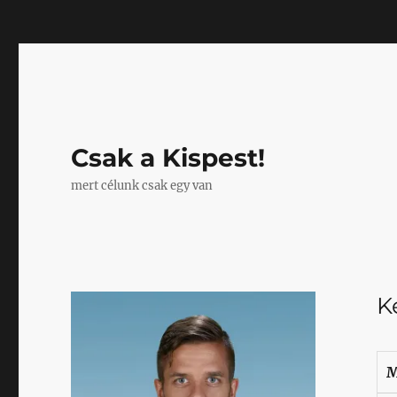
Mastodon
Csak a Kispest!
mert célunk csak egy van
K
M