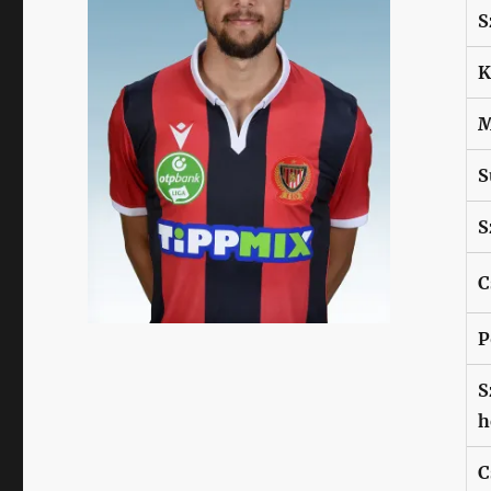
S
K
M
S
S
C
P
S
h
C