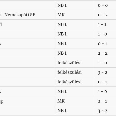
NB I.
0 - 0
k-Nemesapáti SE
MK
0 - 2
d
NB I.
1 - 1
NB I.
1 - 0
s
NB I.
0 - 1
NB I.
2 - 2
felkészülési
1 - 0
felkészülési
3 - 2
felkészülési
0 - 1
s
NB I.
1 - 0
eg
MK
2 - 1
NB I.
3 - 2