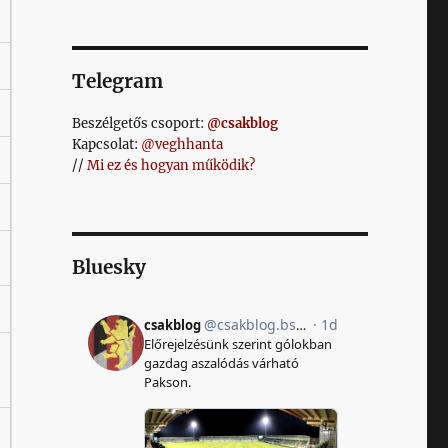
Telegram
Beszélgetős csoport:
@csakblog
Kapcsolat:
@veghhanta
//
Mi ez és hogyan működik?
Bluesky