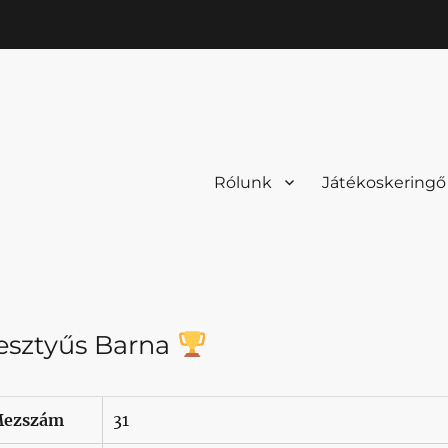
Rólunk
Játékoskeringő
esztyűs Barna
ezszám
31