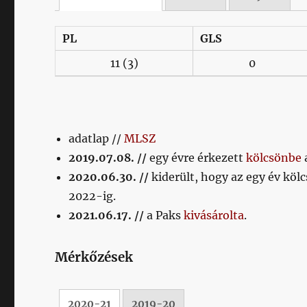
PL
GLS
11
(3)
0
adatlap //
MLSZ
2019.07.08. //
egy évre érkezett
kölcsönbe
2020.06.30. //
kiderült, hogy az egy év kölc
2022-ig.
2021.06.17. //
a Paks
kivásárolta
.
Mérkőzések
2020-21
2019-20