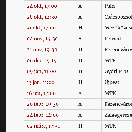
24 okt, 17:00
A
Paks
28 okt, 12:30
A
Csácsbozso
31 okt, 17:00
H
Mezőköves
04 nov, 15:30
A
Felcsút
21 nov, 19:30
H
Ferencváro
06 dec, 15:15
H
MTK
09 jan, 11:00
H
Győri ETO
13 jan, 11:00
H
Újpest
16 jan, 17:00
A
MTK
20 febr, 19:30
A
Ferencváro
24 febr, 14:00
A
Zalaegersz
02 márc, 17:30
H
MTK