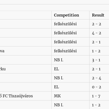
Competition
Result
felkészülési
2 - 2
felkészülési
4 - 2
felkészülési
2 - 1
ava
felkészülési
1 - 2
NB I.
3 - 1
rku
EL
2 - 1
NB I.
2 - 4
EL
0 - 2
ő FC Tiszaújváros
MK
1 - 7
NB I.
1 - 2