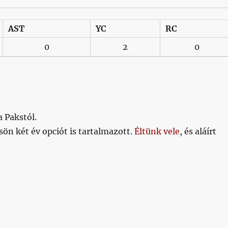
AST
YC
RC
0
2
0
a Pakstól.
sön két év opciót is tartalmazott.
Éltünk vele
, és aláírt