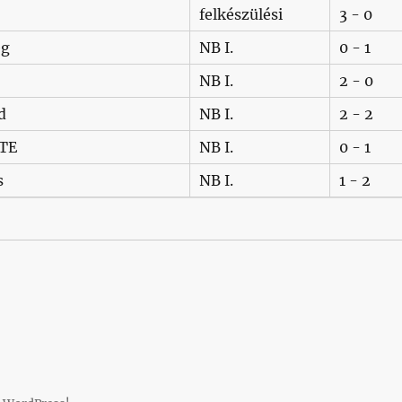
felkészülési
3 - 0
eg
NB I.
0 - 1
NB I.
2 - 0
d
NB I.
2 - 2
MTE
NB I.
0 - 1
s
NB I.
1 - 2