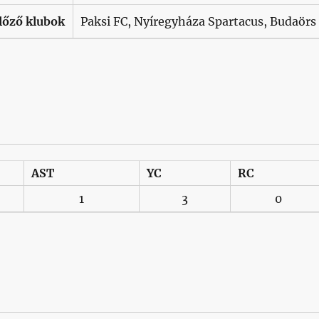
lőző klubok
Paksi FC, Nyíregyháza Spartacus, Budaörs
AST
YC
RC
1
3
0