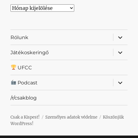
Archívum
almenü
Rólunk
szétnyit
almenü
Játékoskeringő
szétnyit
UFCC
almenü
Podcast
szétnyit
/r/csakblog
Csak a Kispest!
Személyes adatok védelme
Köszönjük
WordPress!