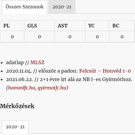
Összes Szezonok
2020-21
PL
GLS
AST
YC
RC
0
0
0
0
0
adatlap //
MLSZ
2020.11.04. // először a padon:
Felcsút – Honvéd 1-0
2021.06.22. // 2+1 évre írt alá az NB I-es Gyirmóthoz.
(
honvedfc.hu
,
gyirmotfc.hu
)
Mérkőzések
2020-21