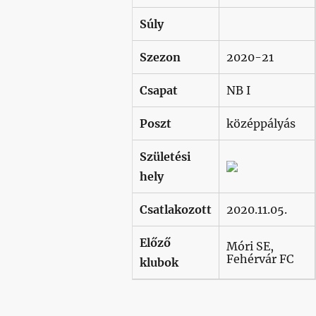
Súly
Szezon
2020-21
Csapat
NB I
Poszt
középpályás
Születési
hely
Csatlakozott
2020.11.05.
Előző
Móri SE,
Fehérvár FC
klubok