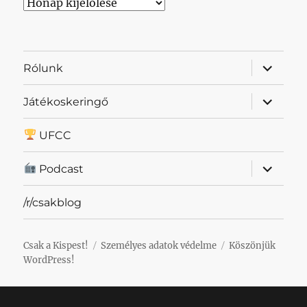
Archívum
almenü
Rólunk
szétnyit
almenü
Játékoskeringő
szétnyit
UFCC
almenü
Podcast
szétnyit
/r/csakblog
Csak a Kispest!
Személyes adatok védelme
Köszönjük
WordPress!