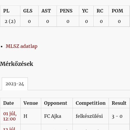
PL
GLS
AST
PENS
YC
RC
POM
2
(2)
0
0
0
0
0
0
MLSZ adatlap
Mérkőzések
2023-24
Date
Venue
Opponent
Competition
Result
01 júl,
H
FC Ajka
felkészülési
3 - 0
12:00
12 júl,