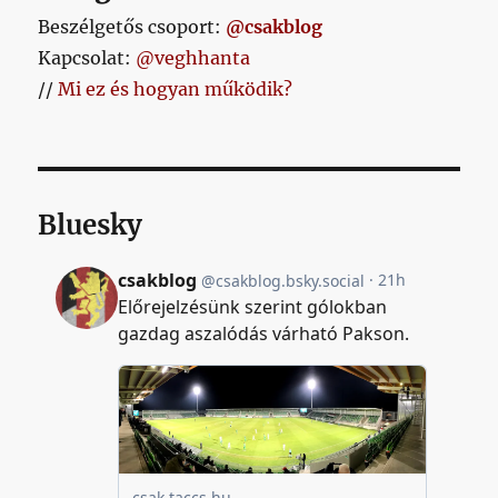
Beszélgetős csoport:
@csakblog
Kapcsolat:
@veghhanta
//
Mi ez és hogyan működik?
Bluesky