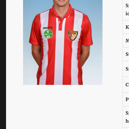
S
i
K
M
S
S
C
P
S
h