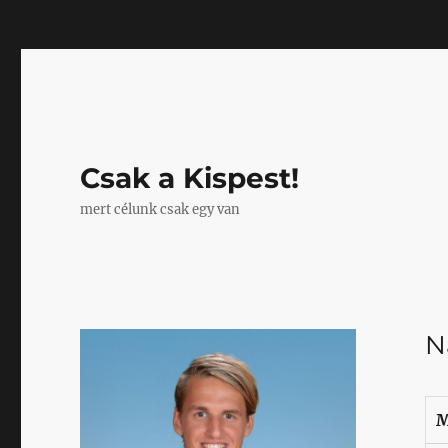
Mastodon
Csak a Kispest!
mert célunk csak egy van
N
M