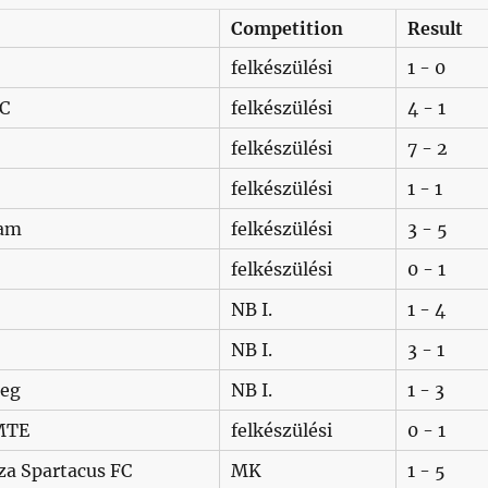
Competition
Result
felkészülési
1 - 0
SC
felkészülési
4 - 1
felkészülési
7 - 2
felkészülési
1 - 1
ram
felkészülési
3 - 5
felkészülési
0 - 1
NB I.
1 - 4
NB I.
3 - 1
zeg
NB I.
1 - 3
MTE
felkészülési
0 - 1
za Spartacus FC
MK
1 - 5