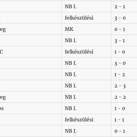
NB I.
2 - 1
k
felkészülési
3 - 0
zeg
MK
0 - 1
NB I.
3 - 1
SC
felkészülési
1 - 0
NB I.
3 - 0
NB I.
1 - 2
NB I.
2 - 3
zeg
NB I.
2 - 2
os
NB I.
1 - 0
felkészülési
1 - 1
NB I.
0 - 1