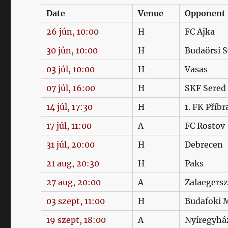
Date
Venue
Opponent
26 jún, 10:00
H
FC Ajka
30 jún, 10:00
H
Budaörsi 
03 júl, 10:00
H
Vasas
07 júl, 16:00
H
SKF Sered
14 júl, 17:30
H
1. FK Příb
17 júl, 11:00
A
FC Rostov
31 júl, 20:00
H
Debrecen
21 aug, 20:30
H
Paks
27 aug, 20:00
A
Zalaegers
03 szept, 11:00
H
Budafoki 
19 szept, 18:00
A
Nyíregyhá