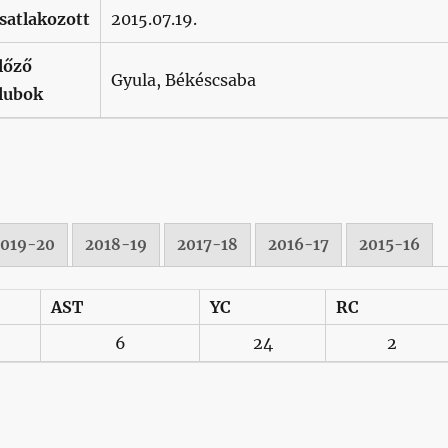
satlakozott
2015.07.19.
lőző
Gyula, Békéscsaba
lubok
2019-20
2018-19
2017-18
2016-17
2015-16
AST
YC
RC
6
24
2