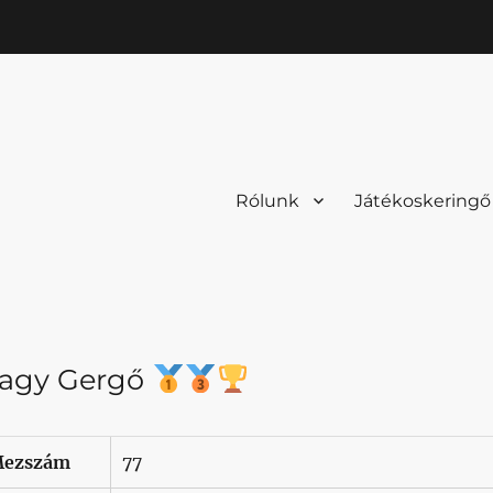
Rólunk
Játékoskeringő
agy Gergő
ezszám
77