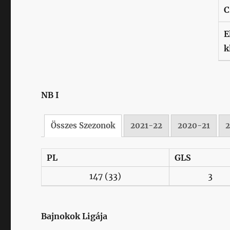
C
E
k
NB I
Összes Szezonok
2021-22
2020-21
PL
GLS
147
(33)
3
Bajnokok Ligája