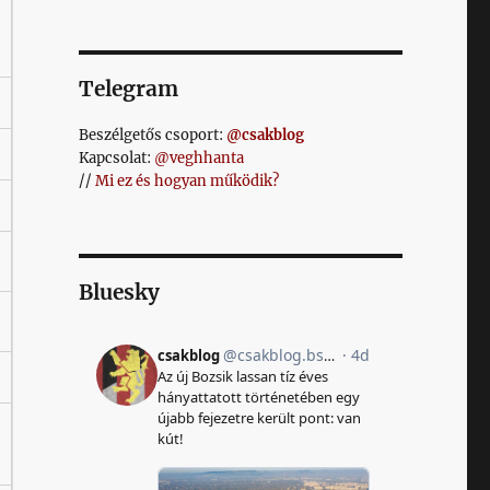
Telegram
Beszélgetős csoport:
@csakblog
Kapcsolat:
@veghhanta
//
Mi ez és hogyan működik?
Bluesky