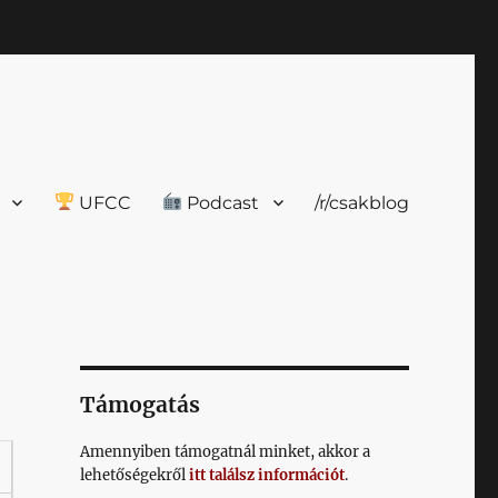
UFCC
Podcast
/r/csakblog
Támogatás
Amennyiben támogatnál minket, akkor a
lehetőségekről
itt találsz információt
.