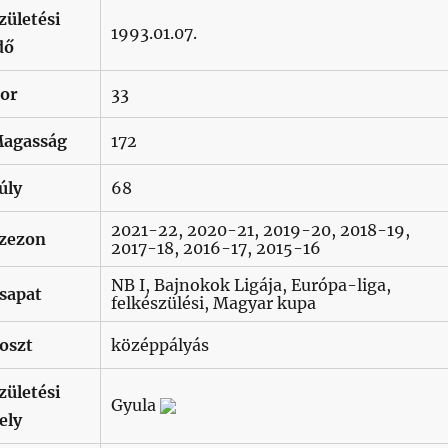
zületési
1993.01.07.
dő
or
33
agasság
172
úly
68
2021-22, 2020-21, 2019-20, 2018-19,
zezon
2017-18, 2016-17, 2015-16
NB I, Bajnokok Ligája, Európa-liga,
sapat
felkészülési, Magyar kupa
oszt
középpályás
zületési
Gyula
ely