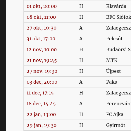
01 okt, 20:00
H
Kisvárda
08 okt, 11:00
H
BFC Siófo
27 okt, 19:30
A
Zalaegers
31 okt, 17:00
A
Felcsút
12 nov, 10:00
H
Budaörsi 
21 nov, 19:45
H
MTK
27 nov, 19:30
H
Újpest
03 dec, 20:00
A
Paks
11 dec, 17:15
H
Zalaegers
18 dec, 14:45
A
Ferencvár
22 jan, 13:00
H
FC Ajka
29 jan, 19:30
H
Gyirmót