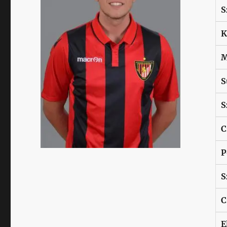
S
K
M
S
S
C
P
S
C
E