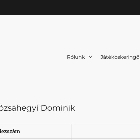
Rólunk
Játékoskeringő
ózsahegyi Dominik
ezszám