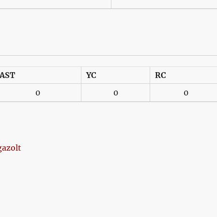
AST
YC
RC
0
0
0
gazolt