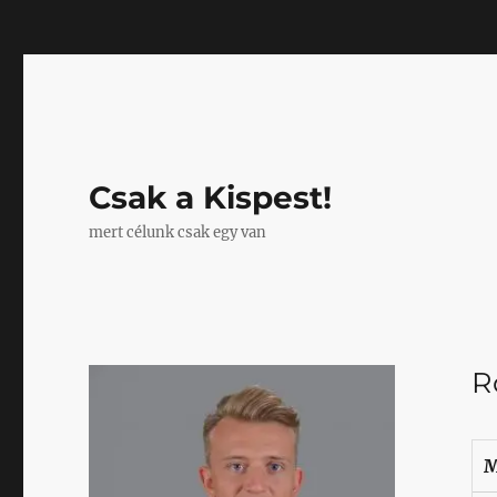
Mastodon
Csak a Kispest!
mert célunk csak egy van
R
M