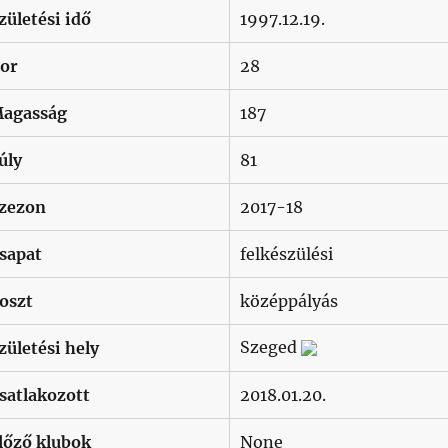
zületési idő
1997.12.19.
or
28
agasság
187
úly
81
zezon
2017-18
sapat
felkészülési
oszt
középpályás
Szeged
zületési hely
satlakozott
2018.01.20.
lőző klubok
None