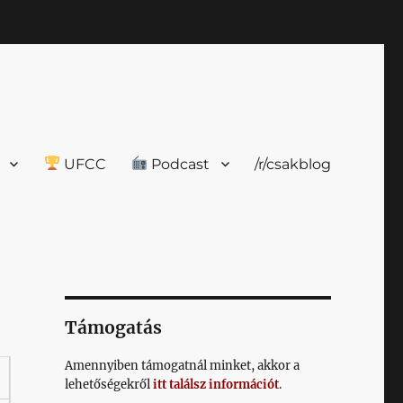
UFCC
Podcast
/r/csakblog
Támogatás
Amennyiben támogatnál minket, akkor a
lehetőségekről
itt találsz információt
.