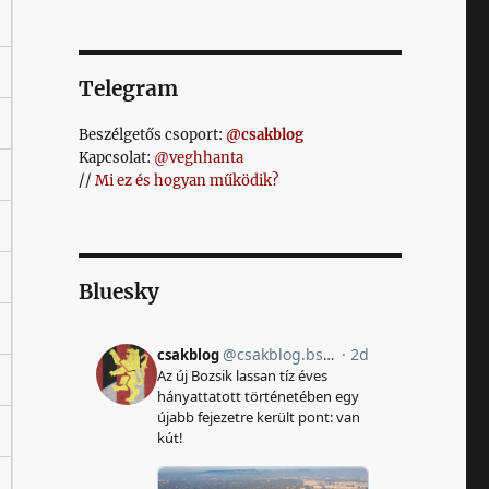
Telegram
Beszélgetős csoport:
@csakblog
Kapcsolat:
@veghhanta
//
Mi ez és hogyan működik?
Bluesky